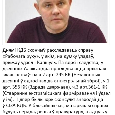
Днямі КДБ скончыў расследаваць справу
«Рабочага руху», у якім, на думку ўладаў,
прымаў удзел і Капшуль. Па версіі следства, у
дзеяннях Аляксандра праглядваюцца прызнакі
злачынстваў: па ч.2 арт. 295 КК (Незаконныя
дзеянні ў адносінах да агнястрэльнай зброі), ч.1
арт. 356 КК (Здрада дзяржаве), ч.3 арт.361-1 КК
(Стварэнне экстрэмісцкага фарміравання і ўдзел
у ім). Цяпер былы юрысконсульт знаходзіцца
ў СІЗА КДБ. У бліжэйшы час, матэрыялы справы
будуць перададзеныя ў пракуратуру, а адтуль у