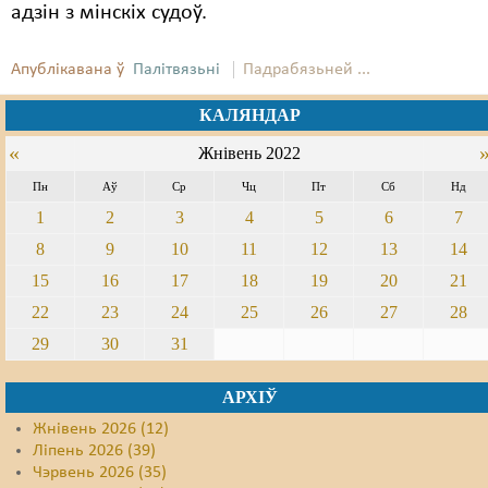
адзін з мінскіх судоў.
Апублікавана ў
Палітвязьні
Падрабязьней ...
КАЛЯНДАР
«
Жнівень 2022
Пн
Аў
Ср
Чц
Пт
Сб
Нд
1
2
3
4
5
6
7
8
9
10
11
12
13
14
15
16
17
18
19
20
21
22
23
24
25
26
27
28
29
30
31
АРХІЎ
Жнівень 2026 (12)
Ліпень 2026 (39)
Чэрвень 2026 (35)