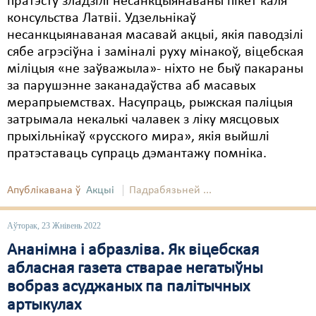
пратэсту зладзілі несанкцыянаваны пікет каля
консульства Латвіі. Удзельнікаў
несанкцыянаваная масавай акцыі, якія паводзілі
сябе агрэсіўна і заміналі руху мінакоў, віцебская
міліцыя «не заўважыла»- ніхто не быў пакараны
за парушэнне заканадаўства аб масавых
мерапрыемствах. Насупраць, рыжская паліцыя
затрымала некалькі чалавек з ліку мясцовых
прыхільнікаў «русского мира», якія выйшлі
пратэставаць супраць дэмантажу помніка.
Апублікавана ў
Акцыі
Падрабязьней ...
Аўторак, 23 Жнівень 2022
Ананімна і абразліва. Як віцебская
абласная газета стварае негатыўны
вобраз асуджаных па палітычных
артыкулах