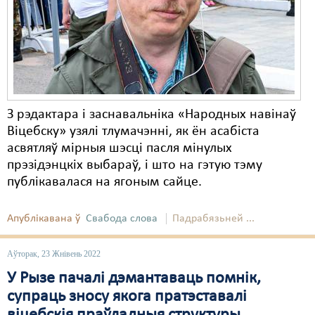
Карная псыхіятрыя
КПЧ ААН
Культурныя правы
ЛПП
З рэдактара і заснавальніка «Народных навінаў
Мігранты
Віцебску» узялі тлумачэнні, як ён асабіста
Мірныя сходы
асвятляў мірныя шэсці пасля мінулых
прэзідэнцкіх выбараў, і што на гэтую тэму
Палітвязьні
публікавалася на ягоным сайце.
Праваабаронцы
Апублікавана ў
Свабода слова
Падрабязьней ...
Правы дзіцяці
Аўторак, 23 Жнівень 2022
Пэнітэнцыярная сыстэма
У Рызе пачалі дэмантаваць помнік,
Распальваньне варожасьці
супраць зносу якога пратэставалі
Рознае