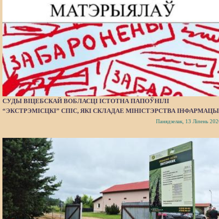
СУДЫ ВІЦЕБСКАЙ ВОБЛАСЦІ ІСТОТНА ПАПОЎНІЛІ
“ЭКСТРЭМІСЦКІ” СПІС, ЯКІ СКЛАДАЕ МІНІСТЭРСТВА ІНФАРМАЦЫ
Панядзелак, 13 Ліпень 202