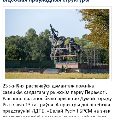
віцебскія праўладныя структуры
Свабода слова
Свабода сумленьня
Суд
Сьмяротнае пакараньне
Экалёгія
Правы працоўных
Сацыяльныя правы
23 жніўня распачаўся дэмантаж помніка
савецкім салдатам у рыжскім парку Перамогі.
Рашэнне пра знос было прынятае Думай гораду
Рыгі яшчэ 13-га траўня. А праз тры дні віцебскія
прадстаўнікі ЛДПБ, «Белай Русі» і БРСМ на знак