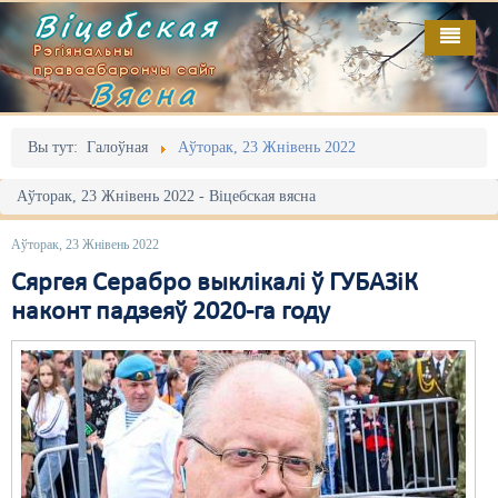
Віцебская
Рэгіянальны
праваабарончы сайт
Вясна
Галоўная
Выданьні
Адміністрацыйны перасьлед
Вы тут:
Галоўная
Аўторак, 23 Жнівень 2022
Відэа
Акцыі
Аўторак, 23 Жнівень 2022 - Віцебская вясна
Кантакт
Безбар'ернае асяродзьдзе
Аўторак, 23 Жнівень 2022
Пра нас
Выбары
Сяргея Серабро выклікалі ў ГУБАЗіК
наконт падзеяў 2020-га году
RSS
Грамадзянскія ініцыятывы
Дзяржава
Дыскрымінацыя
Затрыманьні