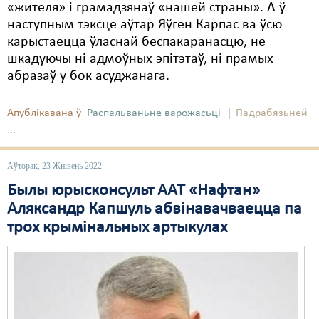
«жителя» і грамадзянаў «нашей страны». А ў
наступным тэксце аўтар Яўген Карпас ва ўсю
карыстаецца ўласнай беспакаранасцю, не
шкадуючы ні адмоўных эпітэтаў, ні прамых
абразаў у бок асуджанага.
Апублікавана ў
Распальваньне варожасьці
Падрабязьней
...
Аўторак, 23 Жнівень 2022
Былы юрысконсульт ААТ «Нафтан»
Аляксандр Капшуль абвінавачваецца па
трох крымінальных артыкулах