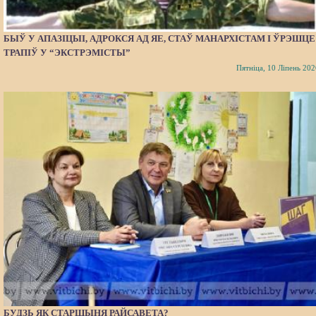
БЫЎ У АПАЗІЦЫІ, АДРОКСЯ АД ЯЕ, СТАЎ МАНАРХІСТАМ І ЎРЭШЦЕ
ТРАПІЎ У “ЭКСТРЭМІСТЫ”
Пятніца, 10 Ліпень 202
БУДЗЬ ЯК СТАРШЫНЯ РАЙСАВЕТА?