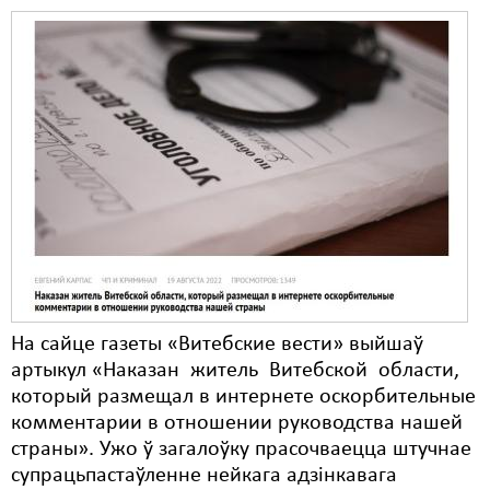
На сайце газеты «Витебские вести» выйшаў
артыкул «Наказан житель Витебской области,
который размещал в интернете оскорбительные
комментарии в отношении руководства нашей
страны». Ужо ў загалоўку прасочваецца штучнае
супрацьпастаўленне нейкага адзінкавага