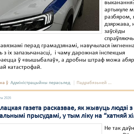
выканання?
артыкуле 
разбяром, 
дзяржава, 
заўсёды
спраўляючы
бавязкамі перад грамадзянамі, навучылася імгненн
ь з іх запазычанасці, і чаму дарожная інспекцыя
раецца ў «вышыбалаў», а дробны штраф можа абя
ай катастрофай.
на ў
Адміністрацыйны перасьлед
Падрабязьней ...
ты 2026
ацкая газета расказвае, як жывуць людзі з
льнымі прысудамі, у тым ліку на “хатняй хі
Не так даўн