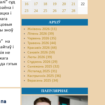
лі” суд
16
17
18
19
20
21
22
раёна і
23
24
25
26
27
28
ацка і
кага
АРХІЎ
сцовыя
Жнівень 2026 (11)
ы зноў
Ліпень 2026 (39)
Чэрвень 2026 (35)
м” на
Травень 2026 (44)
айтаў і
Красавік 2026 (44)
кія не
Сакавік 2026 (59)
Люты 2026 (39)
кага
Студзень 2026 (29)
да гэтых
Сьнежань 2025 (32)
Лістапад 2025 (31)
Кастрычнік 2025 (36)
Верасень 2025 (34)
ПАПУЛЯРНАЕ
 па