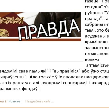
газеце “Но
сегодня” з’
рубрыка “У
правда”. Т
сабраны ін
тымі, хто б
асуджаны з
крыміналь
злачынствы
гэтыя апов
вельмі
аптымісты
свядомілі свае памылкі” і “выправіліся” або ўжо стя
ыпраўлення”. Але тое-сёе ў іх аповедах насцярожва
я з іх раптам сталі шчодрымі спонсарамі і ахвяра
брачынных фондаў".
на ў
Рознае
Падрабязьней ...