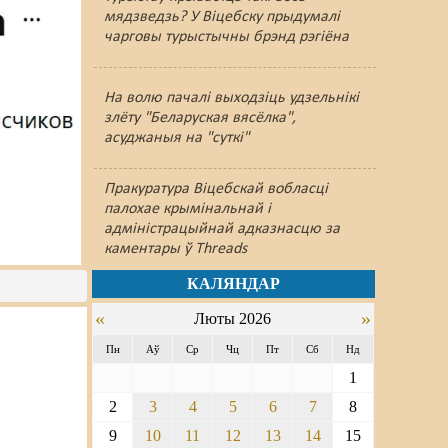
мядзведзь? У Віцебску прыдумалі
чарговы турыстычны брэнд рэгіёна
На волю пачалі выходзіць удзельнікі
злёту "Беларуская вясёлка",
асуджаныя на "суткі"
Пракуратура Віцебскай вобласці
палохае крымінальнай і
адміністрацыйнай адказнасцю за
каментары ў Threads
КАЛЯНДАР
«
»
Люты 2026
Пн
Аў
Ср
Чц
Пт
Сб
Нд
1
2
3
4
5
6
7
8
9
10
11
12
13
14
15