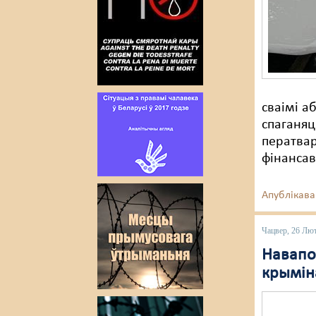
сваімі а
спаганяц
ператва
фінансав
Апублікава
Чацвер, 26 Лю
Навапол
крыміна