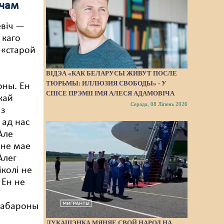
ічам
віч —
, каго
 «старой
ВІДЭА «КАК БЕЛАРУСЫ ЖИВУТ ПОСЛЕ
й
ТЮРЬМЫ: ИЛЛЮЗИЯ СВОБОДЫ» - У
оны. Ен
СПІСЕ ПРЭМІІ ІМЯ АЛЕСЯ АДАМОВІЧА
кай
Серада, 08 Ліпень 2026
 з
 ад нас
Але
 не мае
Алег
іколі не
 Ен не
а абароны
ЛУКАШЭНКА МЯНЯЕ СВОЙ НАРОД НА