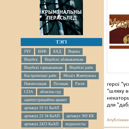
ТЭГІ
ІЧУ
БНФ
БХД
Ворша
Віцебск
Віцебскі аблвыканкам
Віцебскі гарвыканкам
Віцебскі раён
Кастрычніцкі раён
Міхаіл Жамчужны
Наваполацак
Полацак
Расея
героі “у
“шляху в
СІЗА
абласны суд
некаторы
адміністрацыйны арышт
для "да
артыкул 19 11 КаАП
артыкул 23 34 КаАП
артыкул 369 КК
Апублікава
артыкул 2423 КаАП
журналісты