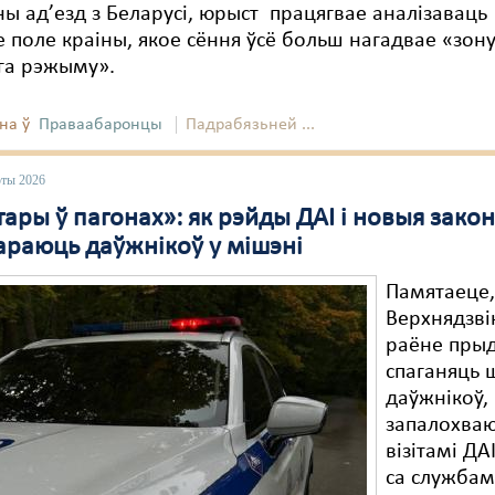
 ад’езд з Беларусі, юрыст працягвае аналізаваць
 поле краіны, якое сёння ўсё больш нагадвае «зон
га рэжыму».
на ў
Праваабаронцы
Падрабязьней ...
юты 2026
ары ў пагонах»: як рэйды ДАІ і новыя зако
араюць даўжнікоў у мішэні
Памятаеце,
Верхнядзві
раёне пры
спаганяць 
даўжнікоў,
запалохваю
візітамі ДА
са службам