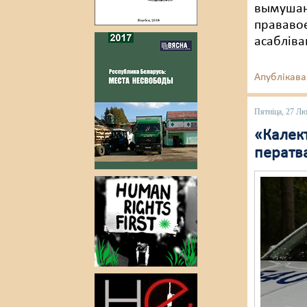
вымушаны
прававое
асабліва
Апублікава
Пятніца, 27 Л
«Калект
ператв