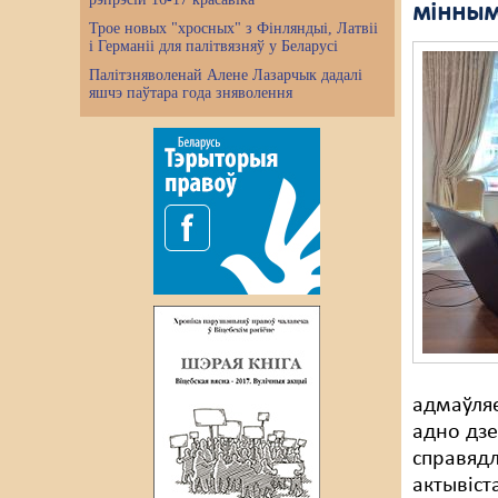
мінным
Трое новых "хросных" з Фінляндыі, Латвіі
і Германіі для палітвязняў у Беларусі
Палітзняволенай Алене Лазарчык дадалі
яшчэ паўтара года зняволення
адмаўляе
адно дзе
справядл
актывіст