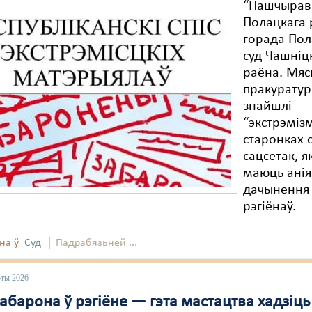
“Пашчырава
Полацкага 
горада Пол
суд Чашніц
раёна. Мя
пракуратур
знайшлі
“экстрэміз
старонках с
сацсетак, я
маюць анія
дачынення 
рэгіёнаў.
на ў
Суд
Падрабязьней ...
юты 2026
барона ў рэгіёне — гэта мастацтва хадзіць