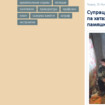
крымінальная справа
міліцыя
Чацвер, 26 Лю
палітвязні
пракуратура
прафсаюз
Супрацо
пікет
сьледчы камітэт
штраф
па хата
экстрэмізм
памяшк