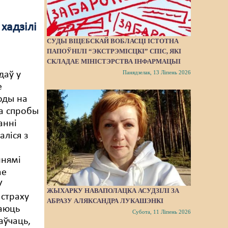
хадзілі
СУДЫ ВІЦЕБСКАЙ ВОБЛАСЦІ ІСТОТНА
ПАПОЎНІЛІ “ЭКСТРЭМІСЦКІ” СПІС, ЯКІ
СКЛАДАЕ МІНІСТЭРСТВА ІНФАРМАЦЫІ
Панядзелак, 13 Ліпень 2026
даў у
е
годы на
на спробы
анні
аліся з
ннямі
ае
У
ЖЫХАРКУ НАВАПОЛАЦКА АСУДЗІЛІ ЗА
страху
АБРАЗУ АЛЯКСАНДРА ЛУКАШЭНКІ
аюць
Субота, 11 Ліпень 2026
аўчаць,