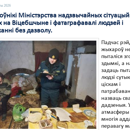
ты 2026
ўнікі Міністэрства надзвычайных сітуацый 
х на Віцебшчыне і фатаграфавалі людзей і
анні без дазволу.
Падчас рэй
жыхароў н
пыталіся з
здымкі, а 
задаць пыт
людзі сутык
ціскам і
патрабава
назваць св
дадзеныя. 
атмасферы 
многія адд
перавагу м