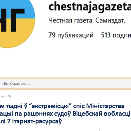
 Віцебская вясна
ты 2026
м тыдні ў “экстрэмісцкі” спіс Міністэрства
ацыі па рашэннях судоў Віцебскай вобласці
і 7 ітэрнэт-рэсурсаў