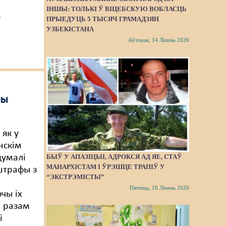
ІНШЫ: ТОЛЬКІ Ў ВІЦЕБСКУЮ ВОБЛАСЦЬ
у
ПРЫЕДУЦЬ 5 ТЫСЯЧ ГРАМАДЗЯН
УЗБЕКІСТАНА
Аўторак, 14 Ліпень 2026
ны
 як у
нскім
думалі
БЫЎ У АПАЗІЦЫІ, АДРОКСЯ АД ЯЕ, СТАЎ
МАНАРХІСТАМ І ЎРЭШЦЕ ТРАПІЎ У
штрафы з
“ЭКСТРЭМІСТЫ”
Пятніца, 10 Ліпень 2026
чы іх
І разам
і