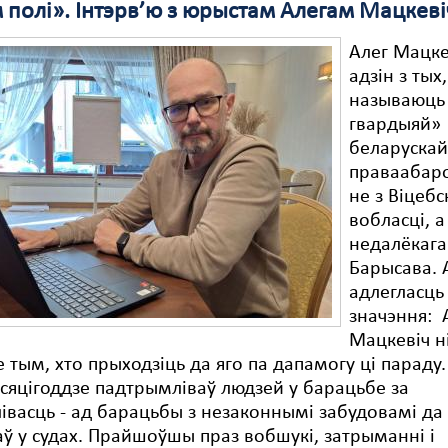
 полі». Інтэрв’ю з юрыстам Алегам Мацкев
Алег Мацке
адзін з тых
называюць
гвардыяй»
беларуска
праваабар
не з Віцебс
вобласці, а
недалёкага
Барысава. 
адлегласць
значэння: 
Мацкевіч н
 тым, хто прыходзіць да яго па дапамогу ці параду.
сяцігоддзе падтрымліваў людзей у барацьбе за
івасць - ад барацьбы з незаконнымі забудовамі д
аў у судах. Прайшоўшы праз вобшукі, затрыманні і