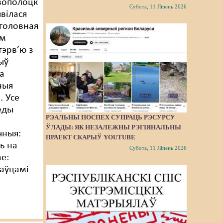
вополоцк
Субота, 11 Ліпень 2026
явілася
головная
ам
тэрв’ю з
ыў
а
ныя
. Усе
еды
РЭАЛЬНЫ ПОСПЕХ СУПРАЦЬ РЭСУРСУ
ЎЛАДЫ: ЯК НЕЗАЛЕЖНЫ РЭГІЯНАЛЬНЫ
чныя:
ПРАЕКТ СКАРЫЎ YOUTUBE
ць на
Субота, 11 Ліпень 2026
е:
даўцамі