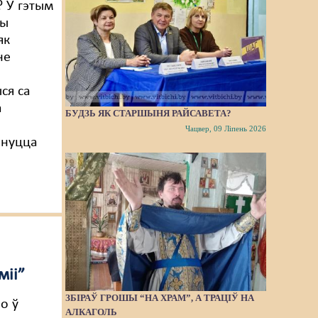
 У гэтым
мы
як
не
ся са
а
БУДЗЬ ЯК СТАРШЫНЯ РАЙСАВЕТА?
Чацвер, 09 Ліпень 2026
рнуцца
міі”
ЗБІРАЎ ГРОШЫ “НА ХРАМ”, А ТРАЦІЎ НА
о ў
АЛКАГОЛЬ