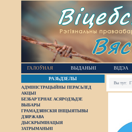
Віцеб
Вяс
Рэгіянальны правааба
ГАЛОЎНАЯ
ВЫДАНЬНІ
ВІДЭА
РАЗЬДЗЕЛЫ
Вы тут:
Г
АДМІНІСТРАЦЫЙНЫ ПЕРАСЬЛЕД
АКЦЫІ
БЕЗБАР'ЕРНАЕ АСЯРОДЗЬДЗЕ
ВЫБАРЫ
ГРАМАДЗЯНСКІЯ ІНІЦЫЯТЫВЫ
ДЗЯРЖАВА
ДЫСКРЫМІНАЦЫЯ
ЗАТРЫМАНЬНІ