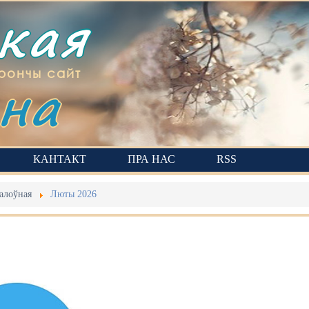
ская
на
рончы сайт
КАНТАКТ
ПРА НАС
RSS
алоўная
Люты 2026