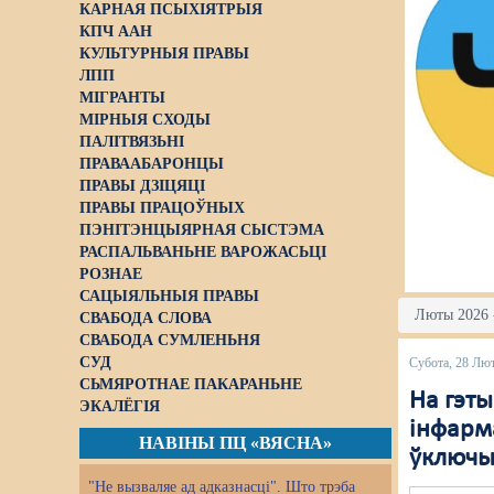
КАРНАЯ ПСЫХІЯТРЫЯ
КПЧ ААН
КУЛЬТУРНЫЯ ПРАВЫ
ЛПП
МІГРАНТЫ
МІРНЫЯ СХОДЫ
ПАЛІТВЯЗЬНІ
ПРАВААБАРОНЦЫ
ПРАВЫ ДЗІЦЯЦІ
ПРАВЫ ПРАЦОЎНЫХ
ПЭНІТЭНЦЫЯРНАЯ СЫСТЭМА
РАСПАЛЬВАНЬНЕ ВАРОЖАСЬЦІ
РОЗНАЕ
САЦЫЯЛЬНЫЯ ПРАВЫ
Люты 2026 -
СВАБОДА СЛОВА
СВАБОДА СУМЛЕНЬНЯ
СУД
Субота, 28 Лю
СЬМЯРОТНАЕ ПАКАРАНЬНЕ
На гэты
ЭКАЛЁГІЯ
інфарм
НАВІНЫ ПЦ «ВЯСНА»
ўключыл
"Не вызваляе ад адказнасці". Што трэба