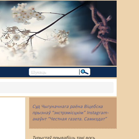
Суд Чыгуначнага раёна Віцебска
прызнаў “экстрэмісцкім” Instagram-
акаўнт “Честная газета. Самиздат”
Турыстаў прывабіць такі вось