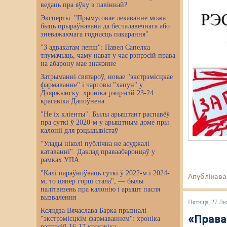
ведаць пра яўку з павіннай?
Эксперты: "Прымусовае лекаванне можа
быць прыраўнавана да бесчалавечнага або
зневажаючага годнасць пакарання"
"З адвакатам лепш": Павел Сапелка
тлумачыць, чаму нават у час рэпрэсій права
на абарону мае значэнне
Затрыманні святароў, новае "экстрэмісцкае
фармаванне" і чарговы "хапун" у
Дзяржынску: хроніка рэпрэсій 23-24
красавіка Дапоўнена
"Не іх кліенты". Былы арыштант распавёў
пра суткі ў 2020-м у арыштным доме пры
калоніі для рэцыдывістаў
"Улады ніколі публічна не асуджалі
катаванні". Даклад праваабаронцаў у
рамках УПА
"Калі параўноўваць суткі ў 2022-м і 2024-
Апублікава
м, то цяпер горш стала", — былы
палітвязень пра калонію і арышт пасля
вызвалення
Пятніца, 27 Л
Ксяндза Вячаслава Барка прызналі
«Праваа
"экстрэмісцкім фармаваннем": хроніка
рэпрэсій 16-17 красавіка