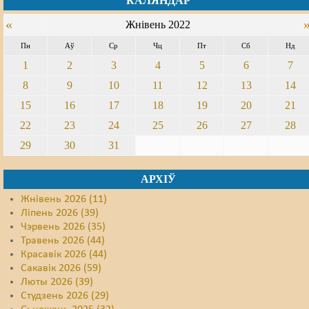
КАЛЯНДАР
«
Свабода слова
Жнівень 2022
Пн
Аў
Ср
Чц
Пт
Сб
Нд
Свабода сумленьня
1
2
3
4
5
6
7
Суд
8
9
10
11
12
13
14
15
16
17
18
19
20
21
Сьмяротнае пакараньне
22
23
24
25
26
27
28
Экалёгія
29
30
31
Правы працоўных
АРХІЎ
Сацыяльныя правы
Жнівень 2026 (11)
Ліпень 2026 (39)
Чэрвень 2026 (35)
Травень 2026 (44)
Красавік 2026 (44)
Сакавік 2026 (59)
Люты 2026 (39)
Студзень 2026 (29)