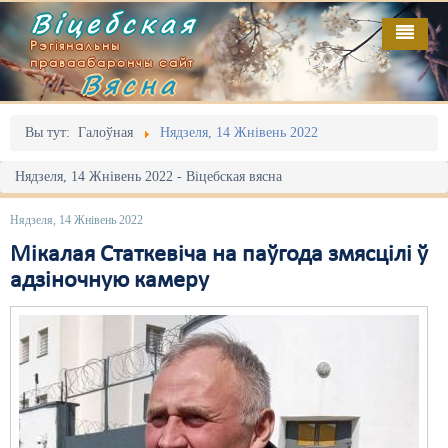
Віцебская
Рэгіянальны
праваабарончы сайт
Вясна
Галоўная
Выданьні
Адміністрацыйны перасьлед
Вы тут:
Галоўная
Нядзеля, 14 Жнівень 2022
Відэа
Акцыі
Нядзеля, 14 Жнівень 2022 - Віцебская вясна
Кантакт
Безбар'ернае асяродзьдзе
Нядзеля, 14 Жнівень 2022
Пра нас
Выбары
Мікалая Статкевіча на паўгода змясцілі ў
адзіночную камеру
RSS
Грамадзянскія ініцыятывы
Дзяржава
Дыскрымінацыя
Затрыманьні