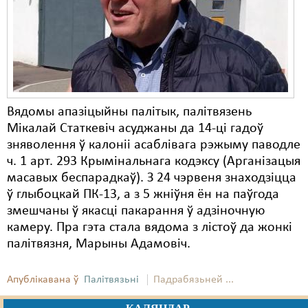
Карная псыхіятрыя
КПЧ ААН
Культурныя правы
ЛПП
Вядомы апазіцыйны палітык, палітвязень
Мігранты
Мікалай Статкевіч асуджаны да 14-ці гадоў
Мірныя сходы
зняволення ў калоніі асаблівага рэжыму паводле
ч. 1 арт. 293 Крымінальнага кодэксу (Арганізацыя
Палітвязьні
масавых беспарадкаў). З 24 чэрвеня знаходзіцца
ў глыбоцкай ПК-13, а з 5 жніўня ён на паўгода
Праваабаронцы
змешчаны ў якасці пакарання ў адзіночную
Правы дзіцяці
камеру. Пра гэта стала вядома з лістоў да жонкі
палітвязня, Марыны Адамовіч.
Пэнітэнцыярная сыстэма
Распальваньне варожасьці
Апублікавана ў
Палітвязьні
Падрабязьней ...
Рознае