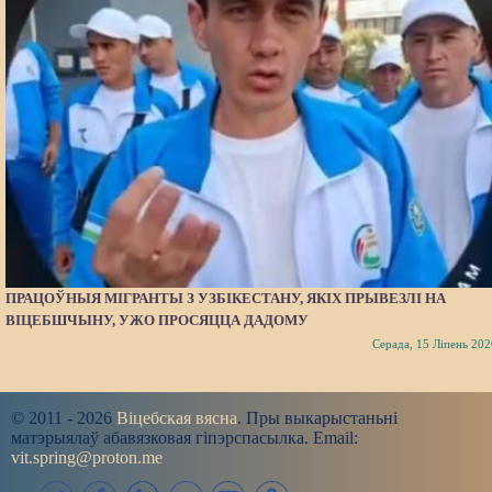
ПРАЦОЎНЫЯ МІГРАНТЫ З УЗБІКЕСТАНУ, ЯКІХ ПРЫВЕЗЛІ НА
ВІЦЕБШЧЫНУ, УЖО ПРОСЯЦЦА ДАДОМУ
Серада, 15 Ліпень 202
© 2011 - 2026
Віцебская вясна
. Пры выкарыстаньні
матэрыялаў абавязковая гіпэрспасылка. Email:
vit.spring@proton.me