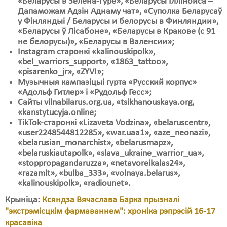
«Беларусы в Зелёна-Гуре», «Беларусы Іллінойса –
Дапаможам Адзін Аднаму чат», «Суполка Беларусаў
у Фінляндыі / Беларусы и белорусы в Финляндии»,
«Беларусы ў Лісабоне», «Беларусы в Кракове (с 91
не белорусы)», «Беларусы в Валенсии»;
Instagram старонкі «kalinouskipolk»,
«bel_warriors_support», «1863_tattoo»,
«pisarenko_jr», «ZYVI»;
Музычныя кампазіцыі гурта «Русский корпус»
«Адольф Гитлер» і «Рудольф Гесс»;
Сайты vilnabilarus.оrg.uа, «tsikhanouskaya.оrg,
«kanstytucyja.оnlinе;
TikTok-старонкі «Lizaveta Vodzina», «belaruscentr»,
«user2248544812285», «war.uaa1», «aze_neonazi»,
«belarusian_monarchist», «belarusmapz»,
«belaruskiautapolk», «slava_ukraine_warrior_ua»,
«stoppropagandaruzza», «netavoreikalas24»,
«razamlt», «bulba_333», «volnaya.belarus»,
«kalinouskipolk», «radiounet».
Крыніца:
Ксяндза Вячаслава Барка прызналі
"экстрэмісцкім фармаваннем": хроніка рэпрэсій 16-17
красавіка