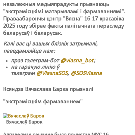
Карная псыхіятрыя
незалежныя медыяпрадукты прызнаюць
"экстрэмісцкімі матэрыяламі і фармаваннямі".
КПЧ ААН
Праваабарончы цэнтр "Вясна" 16-17 красавіка
Культурныя правы
2025
году збірае факты палітычнага пераследу
беларусаў і беларусак.
ЛПП
Калі вас ці вашых блізкіх затрымалі,
Мігранты
паведамляйце нам:
праз тэлеграм-бот
@viasna_bot
;
Мірныя сходы
на гарачую лінію ў
Палітвязьні
тэлеграм
@ViasnaSOS
,
@SOSViasnа
Праваабаронцы
Ксяндза Вячаслава Барка прызналі
Правы дзіцяці
"экстрэмісцкім фармаваннем"
Пэнітэнцыярная сыстэма
Распальваньне варожасьці
Вячаслаў Барок
Рознае
Адпаведнае рашэнне было прынятае МУС 16