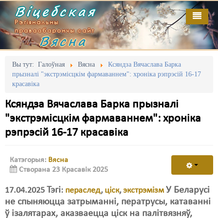
Віцебская
Рэгіянальны
праваабарончы сайт
Вясна
Галоўная
Выданьні
Адміністрацыйны перасьлед
Вы тут:
Галоўная
Вясна
Ксяндза Вячаслава Барка
прызналі "экстрэмісцкім фармаваннем": хроніка рэпрэсій 16-17
Відэа
Акцыі
красавіка
Кантакт
Безбар'ернае асяродзьдзе
Ксяндза Вячаслава Барка прызналі
"экстрэмісцкім фармаваннем": хроніка
Пра нас
Выбары
рэпрэсій 16-17 красавіка
RSS
Грамадзянскія ініцыятывы
Катэгорыя:
Вясна
Дзяржава
Створана 23 Красавік 2025
Дыскрымінацыя
Тэгі
У Беларусі
17.04.2025
:
пераслед
,
ціск
,
экстрэмізм
Затрыманьні
не спыняюцца затрыманні, ператрусы, катаванні
ў ізалятарах, аказваецца ціск на палітвязняў,