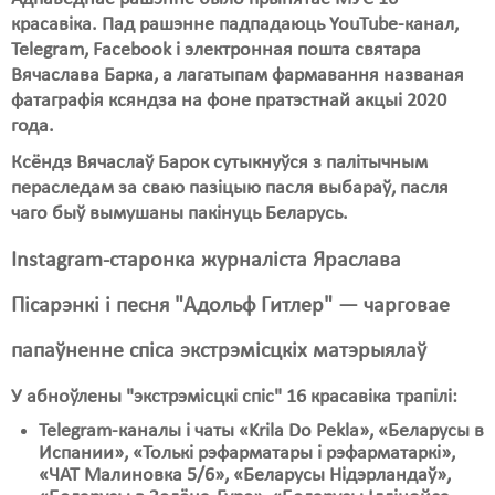
красавіка. Пад рашэнне падпадаюць YouTube-канал,
Свабода слова
Telegram, Facebook і электронная пошта святарa
Вячаслава Барка, а лагатыпам фармавання названая
Свабода сумленьня
фатаграфія ксяндза на фоне пратэстнай акцыі 2020
года.
Суд
Ксёндз Вячаслаў Барок сутыкнуўся з палітычным
Сьмяротнае пакараньне
пераследам за сваю пазіцыю пасля выбараў, пасля
чаго быў вымушаны пакінуць Беларусь.
Экалёгія
Правы працоўных
Instagram-старонка журналіста Яраслава
Сацыяльныя правы
Пісарэнкі і песня "Адольф Гитлер" — чарговае
папаўненне спіса экстрэмісцкіх матэрыялаў
У абноўлены "экстрэмісцкі спіс" 16 красавіка трапілі:
Telegram-каналы і чаты «Krila Do Pekla», «Беларусы в
Испании», «Толькі рэфарматары і рэфарматаркі»,
«ЧАТ Малиновка 5/6», «Беларусы Нідэрландаў»,