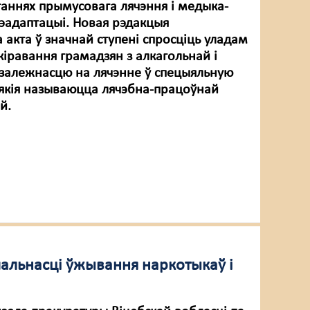
таннях прымусовага лячэння і медыка-
эадаптацыі. Новая рэдакцыя
 акта ў значнай ступені спросціць уладам
кіравання грамадзян з алкагольнай і
залежнасцю на лячэнне ў спецыяльную
якія называюцца лячэбна-працоўнай
й.
альнасці ўжывання наркотыкаў і