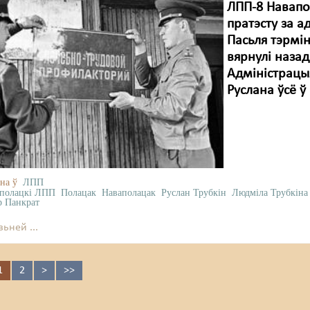
ЛПП-8 Навапол
пратэсту за 
Пасьля тэрмін
вярнулі назад
Адміністрацы
Руслана ўсё ў
на ў
ЛПП
полацкі ЛПП
Полацак
Наваполацак
Руслан Трубкін
Людміла Трубкіна
р Панкрат
ьней ...
1
2
>
>>