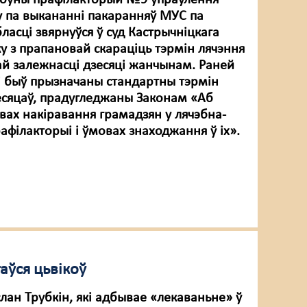
оўны прафілакторый №9 упраўлення
 па выкананні пакаранняў МУС па
ласці звярнуўся ў суд Кастрычніцкага
у з прапановай скараціць тэрмін лячэння
ай залежнасці дзесяці жанчынам. Раней
мі быў прызначаны стандартны тэрмін
есяцаў, прадугледжаны Законам «Аб
вах накіравання грамадзян у лячэбна-
афілакторыі і ўмовах знаходжання ў іх».
аўся цьвікоў
лан Трубкін, які адбывае «лекаваньне» ў