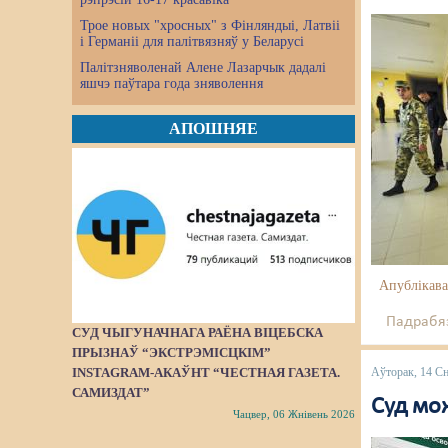
Трое новых "хросных" з Фінляндыі, Латвіі
і Германіі для палітвязняў у Беларусі
Палітзняволенай Алене Лазарчык дадалі
яшчэ паўтара года зняволення
АПОШНЯЕ
Апублікава
Падрабяз
СУД ЧЫГУНАЧНАГА РАЁНА ВІЦЕБСКА
ПРЫЗНАЎ “ЭКСТРЭМІСЦКІМ”
Аўторак, 14 С
INSTAGRAM-АКАЎНТ “ЧЕСТНАЯ ГАЗЕТА.
САМИЗДАТ”
Суд мож
Чацвер, 06 Жнівень 2026