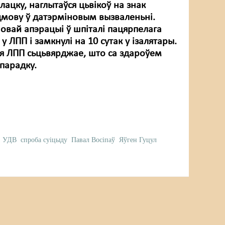
ацку, наглытаўся цьвікоў на знак
адмову ў датэрміновым вызваленьні.
овай апэрацыі ў шпіталі пацярпелага
 у ЛПП і замкнулі на 10 сутак у ізалятары.
я ЛПП сьцьвярджае, што са здароўем
 парадку.
УДВ
спроба суіцыду
Павал Восіпаў
Яўген Гуцул