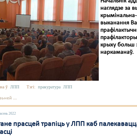
Начальнік ад
наглядзе за 
крымінальна-
выканання Ва
прафілактыч
прафілакторыі
крыху больш з
наркаманаў.
на ў
ЛПП
Тэгі:
пракуратура
ЛПП
ьней ...
асень 2022
тане прасцей трапіць у ЛПП каб палекавацц
асці