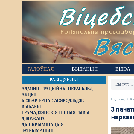
Віцеб
Вяс
Рэгіянальны правааба
ГАЛОЎНАЯ
ВЫДАНЬНІ
ВІДЭА
РАЗЬДЗЕЛЫ
Вы тут:
Г
АДМІНІСТРАЦЫЙНЫ ПЕРАСЬЛЕД
АКЦЫІ
Нядзеля, 08 К
БЕЗБАР'ЕРНАЕ АСЯРОДЗЬДЗЕ
ВЫБАРЫ
З пачат
ГРАМАДЗЯНСКІЯ ІНІЦЫЯТЫВЫ
нарказ
ДЗЯРЖАВА
ДЫСКРЫМІНАЦЫЯ
ЗАТРЫМАНЬНІ