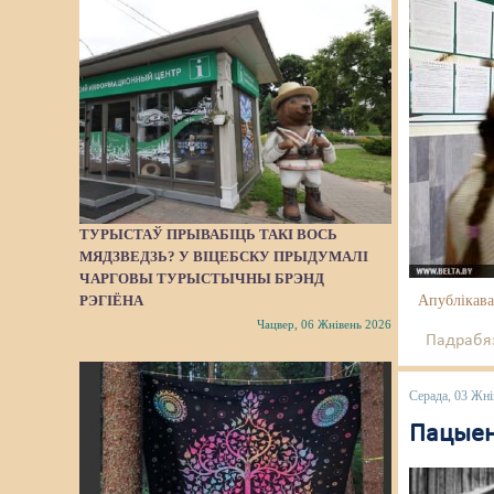
ТУРЫСТАЎ ПРЫВАБІЦЬ ТАКІ ВОСЬ
МЯДЗВЕДЗЬ? У ВІЦЕБСКУ ПРЫДУМАЛІ
ЧАРГОВЫ ТУРЫСТЫЧНЫ БРЭНД
Апублікава
РЭГІЁНА
Чацвер, 06 Жнівень 2026
Падрабяз
Серада, 03 Жні
Пацыен