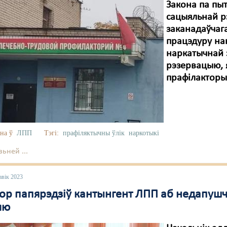
Закона па пы
сацыяльнай р
заканадаўчага
працэдуру на
наркатычнай 
рэзервацыю, 
прафілакторы
на ў
ЛПП
Тэгі:
прафіляктычны ўлік
наркотыкі
ьней ...
авік 2023
ор папярэдзіў кантынгент ЛПП аб недапушч
лю