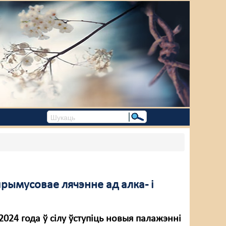
прымусовае лячэнне ад алка- і
 2024 года ў сілу ўступіць новыя палажэнні