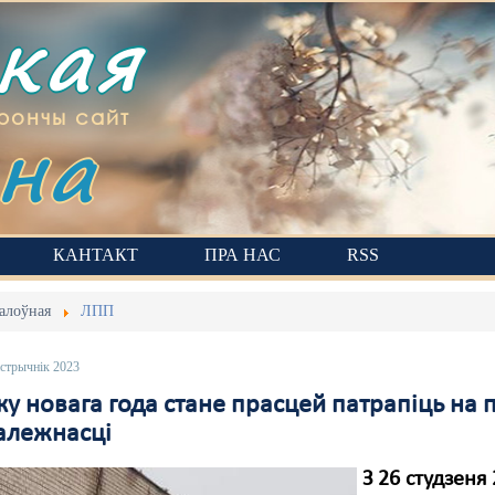
ская
на
рончы сайт
КАНТАКТ
ПРА НАС
RSS
алоўная
ЛПП
астрычнік 2023
ку новага года стане прасцей патрапіць на 
алежнасці
З 26 студзеня