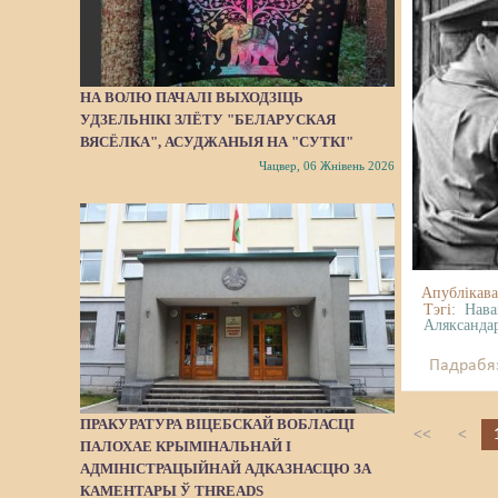
НА ВОЛЮ ПАЧАЛІ ВЫХОДЗІЦЬ
УДЗЕЛЬНІКІ ЗЛЁТУ "БЕЛАРУСКАЯ
ВЯСЁЛКА", АСУДЖАНЫЯ НА "СУТКІ"
Чацвер, 06 Жнівень 2026
Апублікава
Тэгі:
Нава
Аляксанда
Падрабяз
ПРАКУРАТУРА ВІЦЕБСКАЙ ВОБЛАСЦІ
<<
<
ПАЛОХАЕ КРЫМІНАЛЬНАЙ І
АДМІНІСТРАЦЫЙНАЙ АДКАЗНАСЦЮ ЗА
КАМЕНТАРЫ Ў THREADS