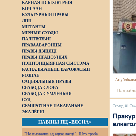
КАРНАЯ ПСЫХІЯТРЫЯ
КПЧ ААН
КУЛЬТУРНЫЯ ПРАВЫ
ЛПП
МІГРАНТЫ
МІРНЫЯ СХОДЫ
ПАЛІТВЯЗЬНІ
ПРАВААБАРОНЦЫ
ПРАВЫ ДЗІЦЯЦІ
ПРАВЫ ПРАЦОЎНЫХ
ПЭНІТЭНЦЫЯРНАЯ СЫСТЭМА
РАСПАЛЬВАНЬНЕ ВАРОЖАСЬЦІ
РОЗНАЕ
Апублікава
САЦЫЯЛЬНЫЯ ПРАВЫ
СВАБОДА СЛОВА
Падрабяз
СВАБОДА СУМЛЕНЬНЯ
СУД
СЬМЯРОТНАЕ ПАКАРАНЬНЕ
Серада, 01 Сак
ЭКАЛЁГІЯ
Пракур
НАВІНЫ ПЦ «ВЯСНА»
алкаго
"Не вызваляе ад адказнасці". Што трэба