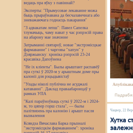
ведаць пра яўку з павіннай?
Эксперты: "Прымусовае лекаванне можа
быць прыраўнавана да бесчалавечнага або
зневажаючага годнасць пакарання"
"З адвакатам лепш": Павел Сапелка
тлумачыць, чаму нават у час рэпрэсій права
на абарону мае значэнне
Затрыманні святароў, новае "экстрэмісцкае
фармаванне" і чарговы "хапун" у
Дзяржынску: хроніка рэпрэсій 23-24
красавіка Дапоўнена
"Не іх кліенты". Былы арыштант распавёў
пра суткі ў 2020-м у арыштным доме пры
калоніі для рэцыдывістаў
"Улады ніколі публічна не асуджалі
Апублікава
катаванні". Даклад праваабаронцаў у
рамках УПА
Падрабяз
"Калі параўноўваць суткі ў 2022-м і 2024-
м, то цяпер горш стала", — былы
Чацвер, 22 Вер
палітвязень пра калонію і арышт пасля
вызвалення
Хутка с
Ксяндза Вячаслава Барка прызналі
залежн
"экстрэмісцкім фармаваннем": хроніка
рэпрэсій 16-17 красавіка