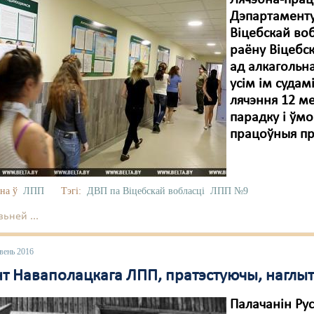
Лячэбна-прац
Дэпартаменту
Віцебскай воб
раёну Віцебск
ад алкагольн
усім ім суда
лячэння 12 м
парадку і ўмо
працоўныя пр
на ў
ЛПП
Тэгі:
ДВП па Віцебскай вобласці
ЛПП №9
ьней ...
вень 2016
т Наваполацкага ЛПП, пратэстуючы, наглыт
Палачанін Рус