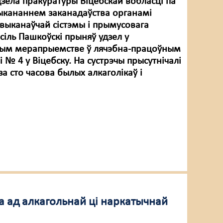
дзела пракуратуры Віцебскай вобласці па
выкананнем заканадаўства органамі
выканаўчай сістэмы і прымусовага
сіль Пашкоўскі прыняў удзел у
ным мерапрыемстве ў лячэбна-працоўным
 № 4 у Віцебску. На сустрэчы прысутнічалі
а сто часова былых алкаголікаў і
а ад алкагольнай ці наркатычнай