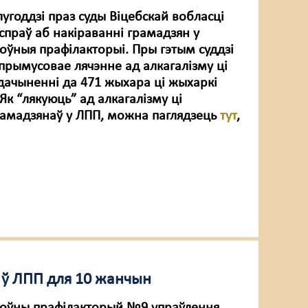
угоддзі праз суды Віцебскай вобласці
спраў аб накіраванні грамадзян у
оўныя прафілакторыі. Пры гэтым суддзі
 прымусовае лячэнне ад алкагалізму ці
 дачыненні да 471 жыхара ці жыхаркі
к “лякуюць” ад алкагалізму ці
рамадзянаў у ЛПП, можна паглядзець
тут
,
у ў ЛПП для 10 жанчын