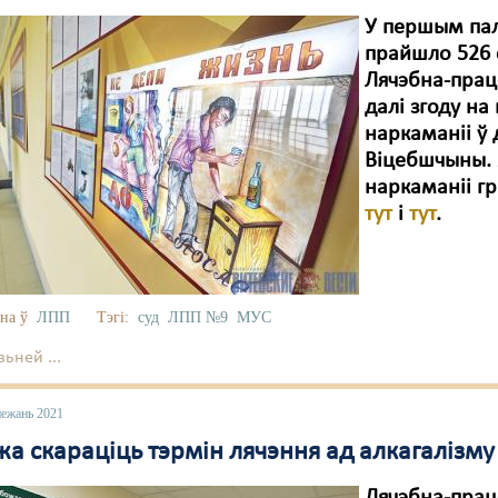
У першым пал
прайшло 526 
Лячэбна-прац
далі згоду на
наркаманіі ў
Віцебшчыны. Я
наркаманіі г
тут
і
тут
.
на ў
ЛПП
Тэгі:
суд
ЛПП №9
МУС
ьней ...
нежань 2021
а скараціць тэрмін лячэння ад алкагалізм