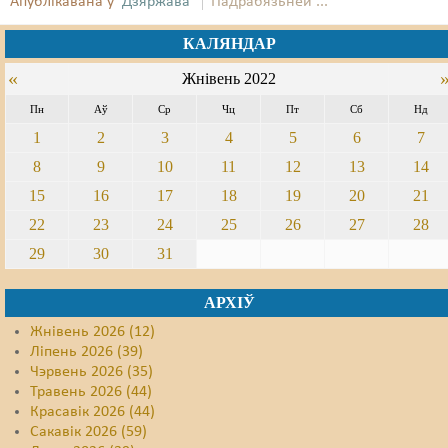
Апублікавана ў
Дзяржава
Падрабязьней ...
Свабода слова
КАЛЯНДАР
Свабода сумленьня
«
Жнівень 2022
Пн
Аў
Ср
Чц
Пт
Сб
Нд
Суд
1
2
3
4
5
6
7
Сьмяротнае пакараньне
8
9
10
11
12
13
14
Экалёгія
15
16
17
18
19
20
21
22
23
24
25
26
27
28
Правы працоўных
29
30
31
Сацыяльныя правы
АРХІЎ
Жнівень 2026 (12)
Ліпень 2026 (39)
Чэрвень 2026 (35)
Травень 2026 (44)
Красавік 2026 (44)
Сакавік 2026 (59)