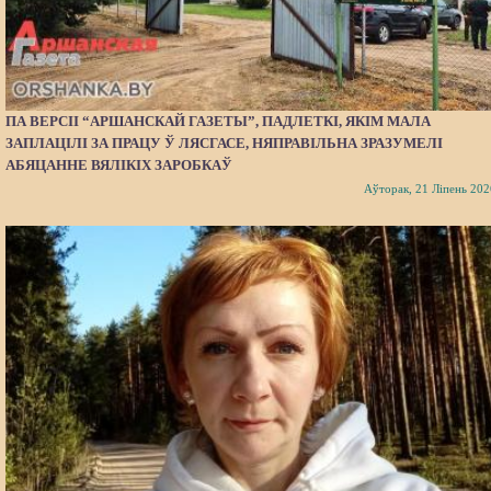
ПА ВЕРСІІ “АРШАНСКАЙ ГАЗЕТЫ”, ПАДЛЕТКІ, ЯКІМ МАЛА
ЗАПЛАЦІЛІ ЗА ПРАЦУ Ў ЛЯСГАСЕ, НЯПРАВІЛЬНА ЗРАЗУМЕЛІ
АБЯЦАННЕ ВЯЛІКІХ ЗАРОБКАЎ
Аўторак, 21 Ліпень 202