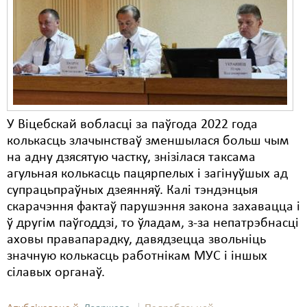
Карная псыхіятрыя
КПЧ ААН
Культурныя правы
ЛПП
Мігранты
У Віцебскай вобласці за паўгода 2022 года
Мірныя сходы
колькасць злачынстваў зменшылася больш чым
на адну дзясятую частку, знізілася таксама
Палітвязьні
агульная колькасць пацярпелых і загінуўшых ад
супрацьпраўных дзеянняў. Калі тэндэнцыя
Праваабаронцы
скарачэння фактаў парушэння закона захавацца і
Правы дзіцяці
ў другім паўгоддзі, то ўладам, з-за непатрэбнасці
аховы правапарадку, давядзецца звольніць
Пэнітэнцыярная сыстэма
значную колькасць работнікам МУС і іншых
сілавых органаў.
Распальваньне варожасьці
Рознае