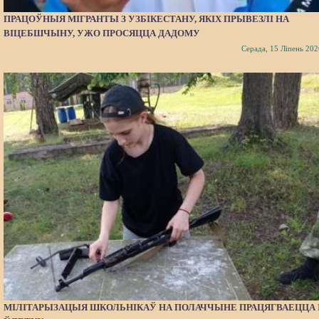
ПРАЦОЎНЫЯ МІГРАНТЫ З УЗБІКЕСТАНУ, ЯКІХ ПРЫВЕЗЛІ НА
ВІЦЕБШЧЫНУ, УЖО ПРОСЯЦЦА ДАДОМУ
Серада, 15 Ліпень 202
МІЛІТАРЫЗАЦЫЯ ШКОЛЬНІКАЎ НА ПОЛАЧЧЫНЕ ПРАЦЯГВАЕЦЦА 