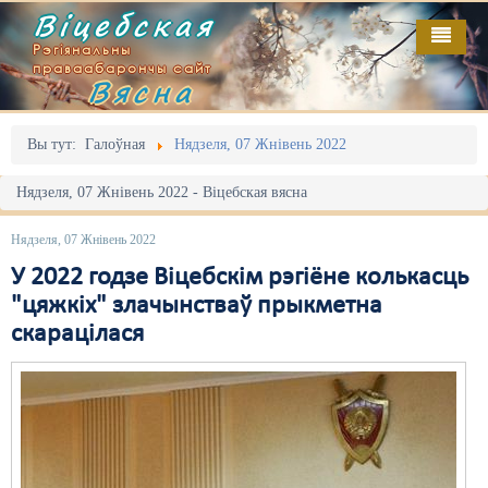
Віцебская
Рэгіянальны
праваабарончы сайт
Вясна
Галоўная
Выданьні
Адміністрацыйны перасьлед
Вы тут:
Галоўная
Нядзеля, 07 Жнівень 2022
Відэа
Акцыі
Нядзеля, 07 Жнівень 2022 - Віцебская вясна
Кантакт
Безбар'ернае асяродзьдзе
Нядзеля, 07 Жнівень 2022
Пра нас
Выбары
У 2022 годзе Віцебскім рэгіёне колькасць
"цяжкіх" злачынстваў прыкметна
RSS
Грамадзянскія ініцыятывы
скарацілася
Дзяржава
Дыскрымінацыя
Затрыманьні