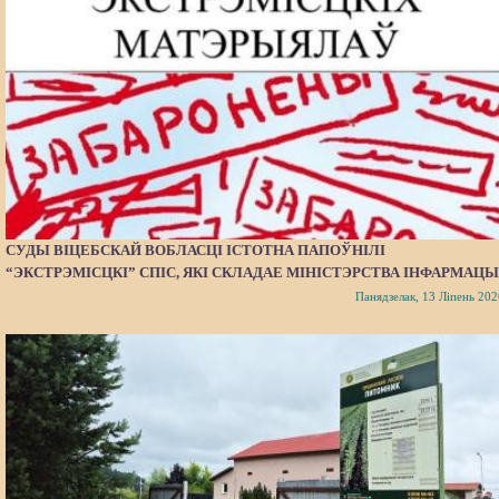
СУДЫ ВІЦЕБСКАЙ ВОБЛАСЦІ ІСТОТНА ПАПОЎНІЛІ
“ЭКСТРЭМІСЦКІ” СПІС, ЯКІ СКЛАДАЕ МІНІСТЭРСТВА ІНФАРМАЦЫ
Панядзелак, 13 Ліпень 202