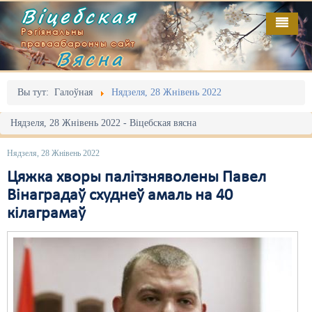
Віцебская
Рэгіянальны
праваабарончы сайт
Вясна
Галоўная
Выданьні
Адміністрацыйны перасьлед
Вы тут:
Галоўная
Нядзеля, 28 Жнівень 2022
Відэа
Акцыі
Нядзеля, 28 Жнівень 2022 - Віцебская вясна
Кантакт
Безбар'ернае асяродзьдзе
Нядзеля, 28 Жнівень 2022
Пра нас
Выбары
Цяжка хворы палітзняволены Павел
Вінаградаў схуднеў амаль на 40
RSS
Грамадзянскія ініцыятывы
кілаграмаў
Дзяржава
Дыскрымінацыя
Затрыманьні