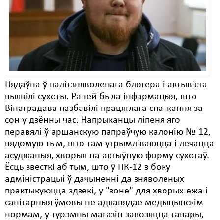
Карная псыхіятрыя
КПЧ ААН
Культурныя правы
ЛПП
Мігранты
Нядаўна ў палітзняволенага блогера і актывіста
выявілі сухоты. Раней была інфармацыя, што
Мірныя сходы
Вінаградава пазбавілі працяглага спаткання за
Палітвязьні
сон у дзённы час. Напрыканцы ліпеня яго
перавялі ў аршанскую папраўчую калонію № 12,
Праваабаронцы
вядомую тым, што там утрымліваюцца і лечацца
асуджаныя, хворыя на актыўную форму сухотаў.
Правы дзіцяці
Ёсць звесткі аб тым, што ў ПК-12 з боку
Пэнітэнцыярная сыстэма
адміністрацыі ў дачыненні да зняволеных
практыкуюцца здзекі, у "зоне" для хворых ежа і
Распальваньне варожасьці
санітарныя ўмовы не адпавядае медыцынскім
нормам, у турэмны магазін завозяцца тавары,
Рознае