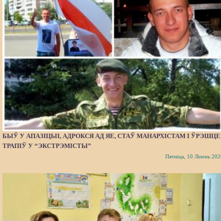
БЫЎ У АПАЗІЦЫІ, АДРОКСЯ АД ЯЕ, СТАЎ МАНАРХІСТАМ І ЎРЭШЦЕ
ТРАПІЎ У “ЭКСТРЭМІСТЫ”
Пятніца, 10 Ліпень 202