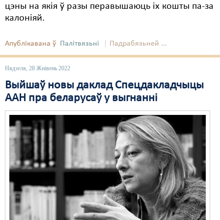
цэны на якія ў разы перавышаюць іх кошты па-за
Свабода слова
калоніяй.
Свабода сумленьня
Апублікавана ў
Палітвязьні
Падрабязьней ...
Суд
Нядзеля, 28 Жнівень 2022
Сьмяротнае пакараньне
Выйшаў новы даклад Спецдакладчыцы
Экалёгія
ААН пра беларусаў у выгнанні
Правы працоўных
Сацыяльныя правы