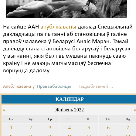
На сайце ААН
апублікаваны
даклад Спецыяльнай
дакладчыцы па пытанні аб становішчы ў галіне
правоў чалавека ў Беларусі Анаіс Марэн. Тэмай
дакладу стала становішча беларусаў і беларусак
у выгнанні, якія былі вымушаны пакінуць сваю
краіну і не маюць магчымасцяў бяспечна
вярнуцца дадому.
Апублікавана ў
Праваабаронцы
Падрабязьней ...
КАЛЯНДАР
«
Жнівень 2022
Пн
Аў
Ср
Чц
Пт
Сб
Нд
1
2
3
4
5
6
7