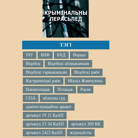
ТЭГІ
ІЧУ
БНФ
БХД
Ворша
Віцебск
Віцебскі аблвыканкам
Віцебскі гарвыканкам
Віцебскі раён
Кастрычніцкі раён
Міхаіл Жамчужны
Наваполацак
Полацак
Расея
СІЗА
абласны суд
адміністрацыйны арышт
артыкул 19 11 КаАП
артыкул 23 34 КаАП
артыкул 369 КК
артыкул 2423 КаАП
журналісты