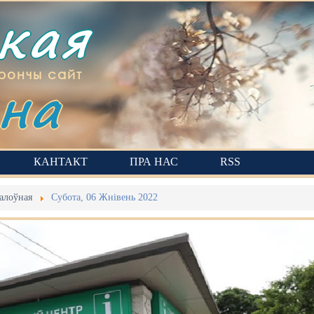
ская
на
рончы сайт
КАНТАКТ
ПРА НАС
RSS
алоўная
Субота, 06 Жнівень 2022