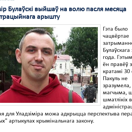
мір Булаўскі выйшаў на волю пасля месяца
страцыйнага арышту
Гэта было
чацвёртае
затрыманн
Булаўскага 
года. Гэты
ён правёў 
кратамі 30 
Пакуль не
зразумела,
магчыма, ш
шматлікіх 
адміністра
я для Уладзіміра можа адкрыцца перспектыва пер
х" артыкулах крымінальнага закону.