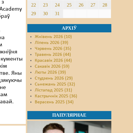
 з
22
23
24
25
26
27
28
 Academy
29
30
31
 браў
АРХІЎ
а
Жнівень 2026 (10)
на
Ліпень 2026 (39)
м
Чэрвень 2026 (35)
 жніўня
Травень 2026 (44)
акументы
Красавік 2026 (44)
кім
Сакавік 2026 (59)
Люты 2026 (39)
тве. Яны
Студзень 2026 (29)
дзякуючы
Сьнежань 2025 (32)
нне
Лістапад 2025 (31)
кам
Кастрычнік 2025 (36)
равай.
Верасень 2025 (34)
ПАПУЛЯРНАЕ