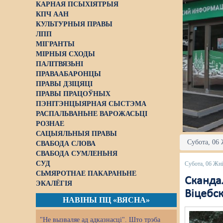
КАРНАЯ ПСЫХІЯТРЫЯ
КПЧ ААН
КУЛЬТУРНЫЯ ПРАВЫ
ЛПП
МІГРАНТЫ
МІРНЫЯ СХОДЫ
ПАЛІТВЯЗЬНІ
ПРАВААБАРОНЦЫ
ПРАВЫ ДЗІЦЯЦІ
ПРАВЫ ПРАЦОЎНЫХ
ПЭНІТЭНЦЫЯРНАЯ СЫСТЭМА
РАСПАЛЬВАНЬНЕ ВАРОЖАСЬЦІ
РОЗНАЕ
САЦЫЯЛЬНЫЯ ПРАВЫ
Субота, 06 
СВАБОДА СЛОВА
СВАБОДА СУМЛЕНЬНЯ
СУД
Субота, 06 Жні
СЬМЯРОТНАЕ ПАКАРАНЬНЕ
Скандал
ЭКАЛЁГІЯ
Віцебс
НАВІНЫ ПЦ «ВЯСНА»
"Не вызваляе ад адказнасці". Што трэба