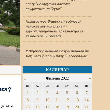
злёту "Беларуская вясёлка",
асуджаныя на "суткі"
Пракуратура Віцебскай вобласці
палохае крымінальнай і
адміністрацыйнай адказнасцю за
каментары ў Threads
У Віцебску міліцыя зноўку пайшлa па
тых, каго ўнеслі ў базу “Беспорядки”
КАЛЯНДАР
«
»
Жнівень 2022
Пн
Аў
Ср
Чц
Пт
Сб
Нд
ася ў
1
2
3
4
5
6
7
8
9
10
11
12
13
14
адовага
15
16
17
18
19
20
21