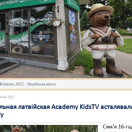
Жнівень 2022 - Віцебская вясна
вень 2022
ьная латвійская Academy KidsTV асталявал
ку
Сям'я 16-г