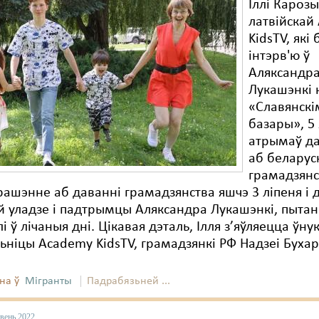
Іллі Карозы
латвійскай
KidsTV, які
інтэрв'ю ў
Аляксандр
Лукашэнкі 
«Славянскі
базары», 5
атрымаў д
аб беларус
грамадзянс
рашэнне аб даванні грамадзянства яшчэ 3 ліпеня і 
 уладзе і падтрымцы Аляксандра Лукашэнкі, пыта
 ў лічаныя дні. Цікавая дэталь, Ілля з’яўляецца ўну
ьніцы Academy KidsTV, грамадзянкі РФ Надзеі Буха
на ў
Мігранты
Падрабязьней ...
вень 2022