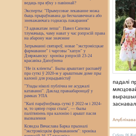
ведаць пра яўку з павіннай?
Эксперты: "Прымусовае лекаванне можа
быць прыраўнавана да бесчалавечнага або
зневажаючага годнасць пакарання"
"З адвакатам лепш": Павел Сапелка
тлумачыць, чаму нават у час рэпрэсій права
на абарону мае значэнне
Затрыманні святароў, новае "экстрэмісцкае
фармаванне" і чарговы "хапун" у
Дзяржынску: хроніка рэпрэсій 23-24
красавіка Дапоўнена
"Не іх кліенты". Былы арыштант распавёў
пра суткі ў 2020-м у арыштным доме пры
калоніі для рэцыдывістаў
падалі п
"Улады ніколі публічна не асуджалі
мясцовай
катаванні". Даклад праваабаронцаў у
рамках УПА
вырашылі
заснавал
"Калі параўноўваць суткі ў 2022-м і 2024-
м, то цяпер горш стала", — былы
палітвязень пра калонію і арышт пасля
вызвалення
Апублікава
Ксяндза Вячаслава Барка прызналі
"экстрэмісцкім фармаваннем": хроніка
Субота, 06 Жні
рэпрэсій 16-17 красавіка