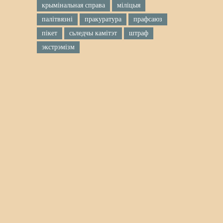
крымінальная справа
міліцыя
палітвязні
пракуратура
прафсаюз
пікет
сьледчы камітэт
штраф
экстрэмізм