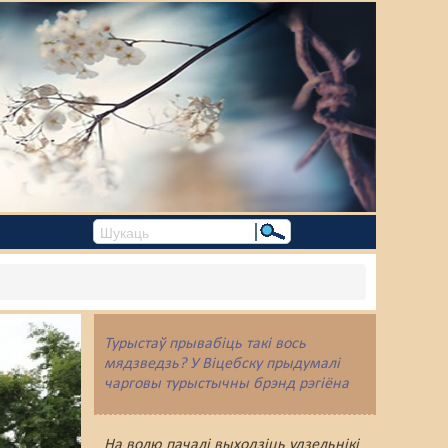
Турыстаў прывабіць такі вось
мядзведзь? У Віцебску прыдумалі
чарговы турыстычны брэнд рэгіёна
На волю пачалі выходзіць удзельнікі