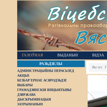
Віцеб
Вяс
Рэгіянальны правааба
ГАЛОЎНАЯ
ВЫДАНЬНІ
ВІДЭА
РАЗЬДЗЕЛЫ
Вы тут:
Г
АДМІНІСТРАЦЫЙНЫ ПЕРАСЬЛЕД
АКЦЫІ
БЕЗБАР'ЕРНАЕ АСЯРОДЗЬДЗЕ
ВЫБАРЫ
ГРАМАДЗЯНСКІЯ ІНІЦЫЯТЫВЫ
ДЗЯРЖАВА
ДЫСКРЫМІНАЦЫЯ
ЗАТРЫМАНЬНІ