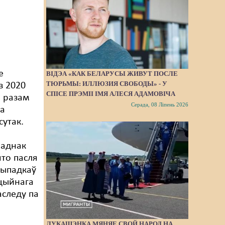
е
ВІДЭА «КАК БЕЛАРУСЫ ЖИВУТ ПОСЛЕ
ТЮРЬМЫ: ИЛЛЮЗИЯ СВОБОДЫ» - У
з 2020
СПІСЕ ПРЭМІІ ІМЯ АЛЕСЯ АДАМОВІЧА
м разам
Серада, 08 Ліпень 2026
за
сутак.
 аднак
то пасля
выпадкаў
цыйнага
аследу па
ЛУКАШЭНКА МЯНЯЕ СВОЙ НАРОД НА