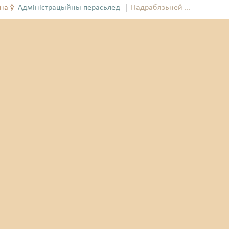
на ў
Адміністрацыйны перасьлед
Падрабязьней ...