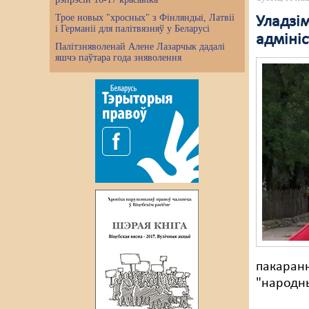
Трое новых "хросных" з Фінляндыі, Латвіі
Уладзі
і Германіі для палітвязняў у Беларусі
адміні
Палітзняволенай Алене Лазарчык дадалі
яшчэ паўтара года зняволення
пакаранн
"народны