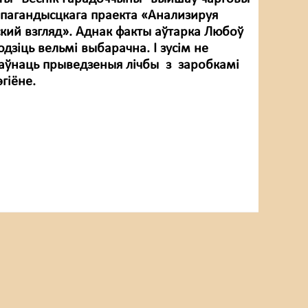
пагандысцкага праекта «Анализируя
ский взгляд». Аднак факты аўтарка Любоў
зіць вельмі выбарачна. І зусім не
аўнаць прыведзеныя лічбы з заробкамі
гіёне.