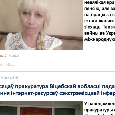
невялікая кр
пенсію, але з
на працы за 
гэтага жанчын
з’ехаць. Так я
вайны ва Укр
міжнародную
на ў
Рознае
ьней ...
3 Жнівень 2026
сяцаў пракуратура Віцебскай вобласці пада
ння інтэрнэт-рэсурсаў «экстрэмісцкай ін
У паведамлен
пракуратуры 