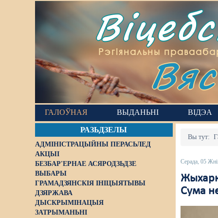
Віцеб
Вяс
Рэгіянальны правааба
ГАЛОЎНАЯ
ВЫДАНЬНІ
ВІДЭА
РАЗЬДЗЕЛЫ
Вы тут:
Г
АДМІНІСТРАЦЫЙНЫ ПЕРАСЬЛЕД
АКЦЫІ
Серада, 05 Жні
БЕЗБАР'ЕРНАЕ АСЯРОДЗЬДЗЕ
ВЫБАРЫ
Жыхарка
ГРАМАДЗЯНСКІЯ ІНІЦЫЯТЫВЫ
Сума не
ДЗЯРЖАВА
ДЫСКРЫМІНАЦЫЯ
ЗАТРЫМАНЬНІ