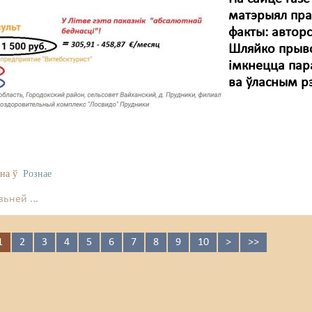
матэрыял пра
факты: автор
Шляйко прывод
імкнецца пар
ва ўласным рэ
на ў
Рознае
ьней ...
1
2
3
4
5
6
7
8
9
10
>
>>