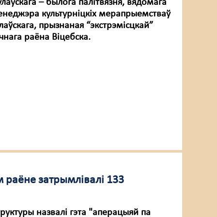
лаўскага – былога палітвязня, вядомага
енеджэра культурніцкіх мерапрыемстваў
лаўскага, прызнаная “экстрэмісцкай”
чнага раёна Віцебска.
м раёне затрымлівалі 133
труктуры назвалі гэта "аперацыяй па