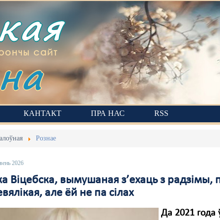
ская
на
рончы сайт
КАНТАКТ
ПРА НАС
RSS
алоўная
Рознае
вень 2026
 Віцебска, вымушаная з’ехаць з радзімы, п
вялікая, але ёй не па сілах
Да 2021 года 