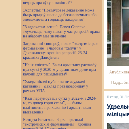
ведаць пра яўку з павіннай?
Эксперты: "Прымусовае лекаванне можа
быць прыраўнавана да бесчалавечнага або
зневажаючага годнасць пакарання"
"З адвакатам лепш": Павел Сапелка
тлумачыць, чаму нават у час рэпрэсій права
на абарону мае значэнне
Затрыманні святароў, новае "экстрэмісцкае
фармаванне" і чарговы "хапун" у
Дзяржынску: хроніка рэпрэсій 23-24
красавіка Дапоўнена
"Не іх кліенты". Былы арыштант распавёў
пра суткі ў 2020-м у арыштным доме пры
Апублікава
калоніі для рэцыдывістаў
"Улады ніколі публічна не асуджалі
Падрабяз
катаванні". Даклад праваабаронцаў у
рамках УПА
Пятніца, 31 Лі
"Калі параўноўваць суткі ў 2022-м і 2024-
м, то цяпер горш стала", — былы
Удзельн
палітвязень пра калонію і арышт пасля
вызвалення
міліцы
Ксяндза Вячаслава Барка прызналі
"экстрэмісцкім фармаваннем": хроніка
рэпрэсій 16-17 красавіка