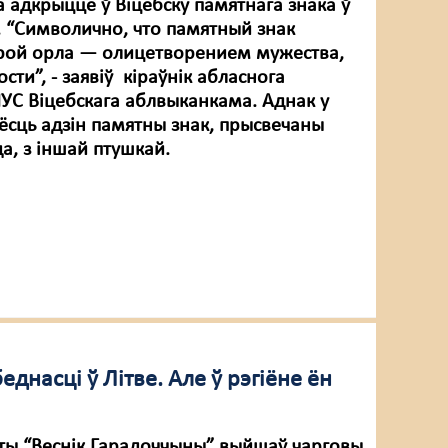
а адкрыццё ў Віцебску памятнага знака ў
 “Символично, что памятный знак
рой орла — олицетворением мужества,
ости”, - заявіў кіраўнік абласнога
УС Віцебскага аблвыканкама. Аднак у
 ёсць адзін памятны знак, прысвечаны
а, з іншай птушкай.
днасці ў Літве. Але ў рэгіёне ён
еты “Веснік Гарадоччыны” выйшаў чарговы