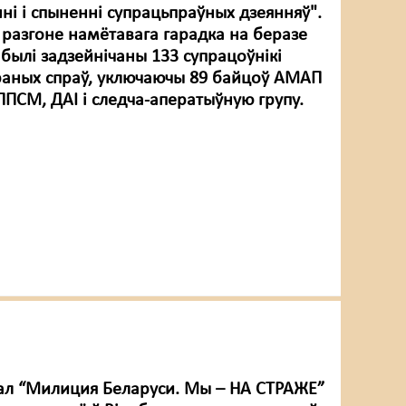
ні і спыненні супрацьпраўных дзеянняў".
 разгоне намётавага гарадка на беразе
былі задзейнічаны 133 супрацоўнікі
раных спраў, уключаючы 89 байцоў АМАП
ППСМ, ДАІ і следча-аператыўную групу.
ал “Милиция Беларуси. Мы – НА СТРАЖЕ”