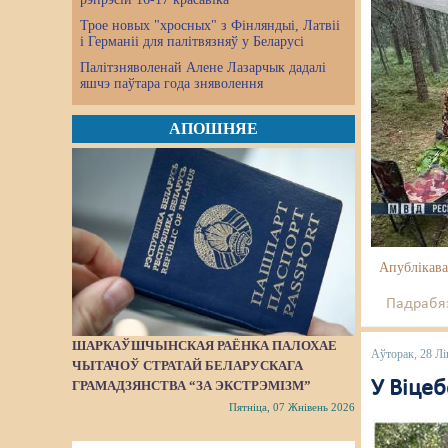
Трое новых "хросных" з Фінляндыі, Латвіі
і Германіі для палітвязняў у Беларусі
Палітзняволенай Алене Лазарчык дадалі
яшчэ паўтара года зняволення
АПОШНЯЕ
Апублікава
Падрабяз
ШАРКАЎШЧЫНСКАЯ РАЁНКА ПАЛОХАЕ
Аўторак, 28 Лі
ЧЫТАЧОЎ СТРАТАЙ БЕЛАРУСКАГА
У Віцеб
ГРАМАДЗЯНСТВА “ЗА ЭКСТРЭМІЗМ”
Пятніца, 07 Жнівень 2026