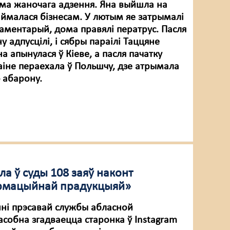
ама жаночага адзення. Яна выйшла на
аймалася бізнесам. У лютым яе затрымалі
каментарый, дома правялі ператрус. Пасля
у адпусцілі, і сябры параілі Таццяне
на апынулася ў Кіеве, а пасля пачатку
аіне пераехала ў Польшчу, дзе атрымала
 абарону.
ла ў суды 108 заяў наконт
фармацыйнай прадукцыяй»
ні прэсавай службы абласной
асобна згадваецца старонка ў Instagram