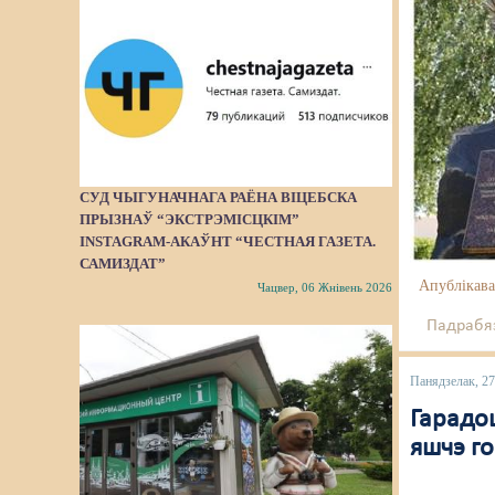
СУД ЧЫГУНАЧНАГА РАЁНА ВІЦЕБСКА
ПРЫЗНАЎ “ЭКСТРЭМІСЦКІМ”
INSTAGRAM-АКАЎНТ “ЧЕСТНАЯ ГАЗЕТА.
САМИЗДАТ”
Апублікава
Чацвер, 06 Жнівень 2026
Падрабяз
Панядзелак, 27
Гарадоц
яшчэ г