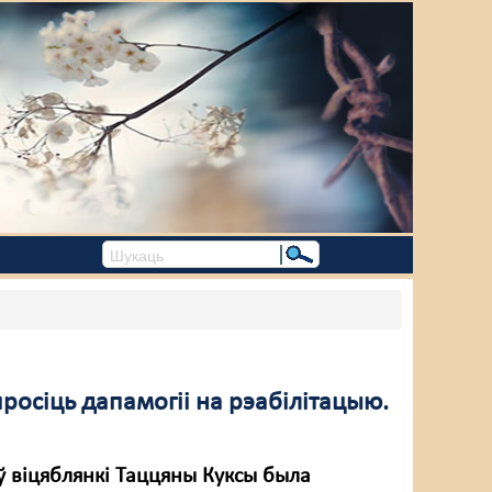
росіць дапамогіі на рэабілітацыю.
ў віцяблянкі Таццяны Куксы была