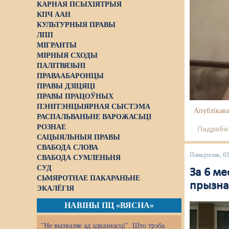
КАРНАЯ ПСЫХІЯТРЫЯ
КПЧ ААН
КУЛЬТУРНЫЯ ПРАВЫ
ЛПП
МІГРАНТЫ
МІРНЫЯ СХОДЫ
ПАЛІТВЯЗЬНІ
ПРАВААБАРОНЦЫ
ПРАВЫ ДЗІЦЯЦІ
ПРАВЫ ПРАЦОЎНЫХ
ПЭНІТЭНЦЫЯРНАЯ СЫСТЭМА
Апублікава
РАСПАЛЬВАНЬНЕ ВАРОЖАСЬЦІ
РОЗНАЕ
Падрабяз
САЦЫЯЛЬНЫЯ ПРАВЫ
СВАБОДА СЛОВА
Панядзелак, 0
СВАБОДА СУМЛЕНЬНЯ
СУД
За 6 ме
СЬМЯРОТНАЕ ПАКАРАНЬНЕ
прызна
ЭКАЛЁГІЯ
НАВІНЫ ПЦ «ВЯСНА»
"Не вызваляе ад адказнасці". Што трэба