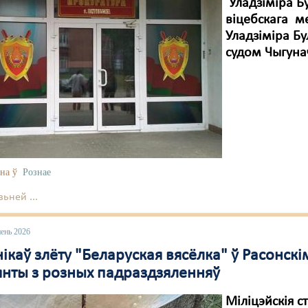
Уладзіміра Бу
віцебскага м
Уладзіміра Бу
судом Чыгуна
на ў
Рознае
ьней ...
пень 2026
ікаў злёту "Беларуская вясёлка" ў Расонскі
янты з розных падраздзяленняў
Міліцэйскія с