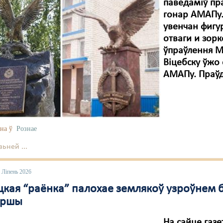
паведаміў пр
гонар АМАПу.
увенчан фигу
отваги и зорк
ўпраўлення М
Віцебску ўжо
АМАПу. Праўд
на ў
Рознае
ьней ...
 Ліпень 2026
кая “раёнка” палохае землякоў узроўнем бе
оршы
На сайце газ