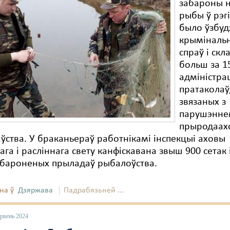
забароны 
рыбы ў рэг
было ўзбуд
крыміналь
спраў і скл
больш за 1
адміністр
пратаколаў
звязаных з
парушэнн
прыродаах
ўства. У браканьераў работнікамі інспекцыі аховы
га і расліннага свету канфіскавана звыш 900 сетак 
абароненых прыладаў рыбалоўства.
на ў
Дзяржава
Падрабязьней ...
эрвень 2024