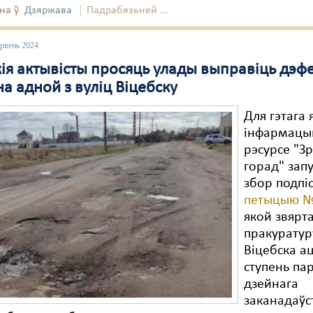
на ў
Дзяржава
Падрабязьней ...
эрвень 2024
кія актывісты просяць улады выправіць дэф
на адной з вуліц Віцебску
Для гэтага 
інфармац
рэсурсе "З
горад" запу
збор подпі
петыцыю 
якой звярт
пракуратур
Віцебска а
ступень па
дзейнага
заканадаўс