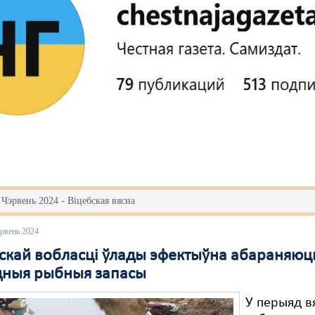
 Чэрвень 2024 - Віцебская вясна
эрвень 2024
бскай вобласці ўлады эфектыўна абараняюц
ныя рыбныя запасы
У перыяд в