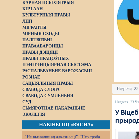
КАРНАЯ ПСЫХІЯТРЫЯ
КПЧ ААН
КУЛЬТУРНЫЯ ПРАВЫ
ЛПП
МІГРАНТЫ
МІРНЫЯ СХОДЫ
ПАЛІТВЯЗЬНІ
ПРАВААБАРОНЦЫ
ПРАВЫ ДЗІЦЯЦІ
ПРАВЫ ПРАЦОЎНЫХ
ПЭНІТЭНЦЫЯРНАЯ СЫСТЭМА
РАСПАЛЬВАНЬНЕ ВАРОЖАСЬЦІ
РОЗНАЕ
САЦЫЯЛЬНЫЯ ПРАВЫ
Нядзеля, 23
СВАБОДА СЛОВА
СВАБОДА СУМЛЕНЬНЯ
СУД
Нядзеля, 23 Ч
СЬМЯРОТНАЕ ПАКАРАНЬНЕ
У Віце
ЭКАЛЁГІЯ
прырод
НАВІНЫ ПЦ «ВЯСНА»
"Не вызваляе ад адказнасці". Што трэба