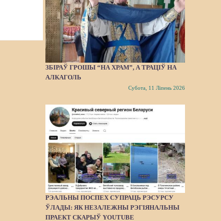
ЗБІРАЎ ГРОШЫ “НА ХРАМ”, А ТРАЦІЎ НА
АЛКАГОЛЬ
Субота, 11 Ліпень 2026
РЭАЛЬНЫ ПОСПЕХ СУПРАЦЬ РЭСУРСУ
ЎЛАДЫ: ЯК НЕЗАЛЕЖНЫ РЭГІЯНАЛЬНЫ
ПРАЕКТ СКАРЫЎ YOUTUBE