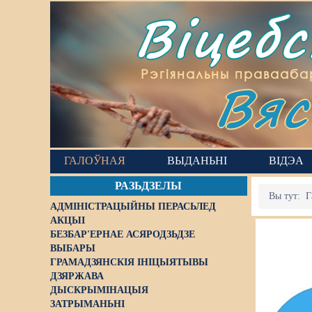
Віцеб
Вяс
Рэгіянальны правааба
ГАЛОЎНАЯ
ВЫДАНЬНІ
ВІДЭА
РАЗЬДЗЕЛЫ
Вы тут:
Г
АДМІНІСТРАЦЫЙНЫ ПЕРАСЬЛЕД
АКЦЫІ
БЕЗБАР'ЕРНАЕ АСЯРОДЗЬДЗЕ
ВЫБАРЫ
ГРАМАДЗЯНСКІЯ ІНІЦЫЯТЫВЫ
ДЗЯРЖАВА
ДЫСКРЫМІНАЦЫЯ
ЗАТРЫМАНЬНІ