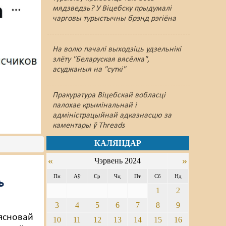
мядзведзь? У Віцебску прыдумалі
чарговы турыстычны брэнд рэгіёна
На волю пачалі выходзіць удзельнікі
злёту "Беларуская вясёлка",
асуджаныя на "суткі"
Пракуратура Віцебскай вобласці
палохае крымінальнай і
адміністрацыйнай адказнасцю за
каментары ў Threads
КАЛЯНДАР
«
»
Чэрвень 2024
Пн
Аў
Ср
Чц
Пт
Сб
Нд
ь
1
2
3
4
5
6
7
8
9
ясновай
10
11
12
13
14
15
16