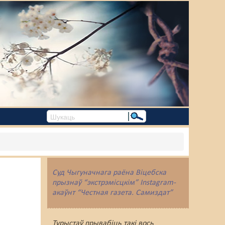
Суд Чыгуначнага раёна Віцебска
прызнаў “экстрэмісцкім” Instagram-
акаўнт “Честная газета. Самиздат”
Турыстаў прывабіць такі вось