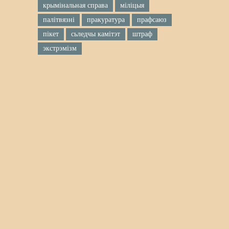
крымінальная справа
міліцыя
палітвязні
пракуратура
прафсаюз
пікет
сьледчы камітэт
штраф
экстрэмізм