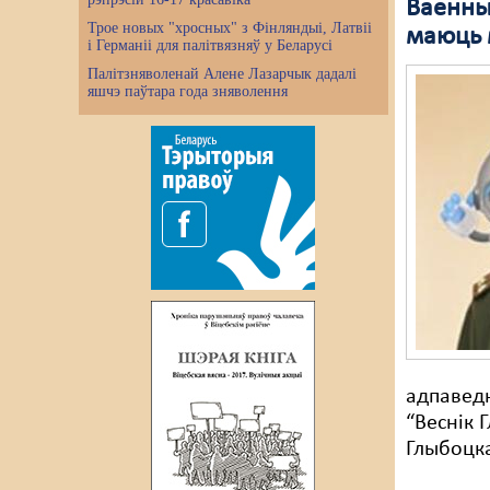
Ваенны
Трое новых "хросных" з Фінляндыі, Латвіі
маюць 
і Германіі для палітвязняў у Беларусі
Палітзняволенай Алене Лазарчык дадалі
яшчэ паўтара года зняволення
адпаведн
“Веснік 
Глыбоцка