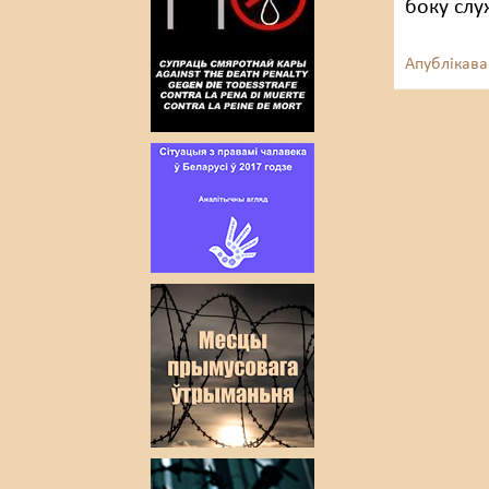
боку слу
Апублікава