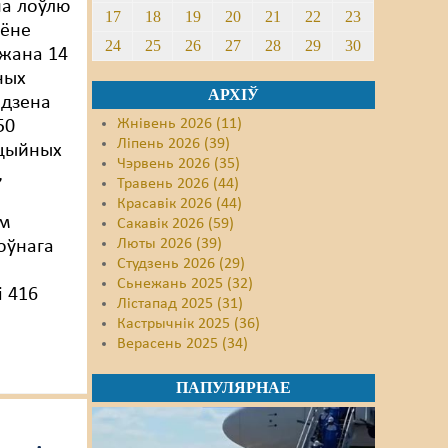
на лоўлю
17
18
19
20
21
22
23
іёне
24
25
26
27
28
29
30
жана 14
ных
АРХІЎ
адзена
Жнівень 2026 (11)
50
Ліпень 2026 (39)
ацыйных
Чэрвень 2026 (35)
,
Травень 2026 (44)
Красавік 2026 (44)
ем
Сакавік 2026 (59)
Люты 2026 (39)
оўнага
Студзень 2026 (29)
Сьнежань 2025 (32)
і 416
Лістапад 2025 (31)
Кастрычнік 2025 (36)
Верасень 2025 (34)
ПАПУЛЯРНАЕ