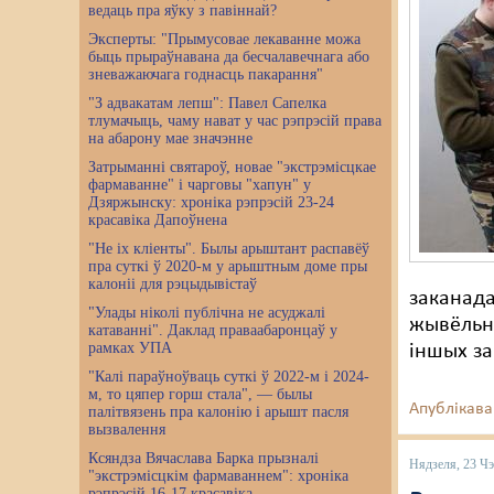
ведаць пра яўку з павіннай?
Эксперты: "Прымусовае лекаванне можа
быць прыраўнавана да бесчалавечнага або
зневажаючага годнасць пакарання"
"З адвакатам лепш": Павел Сапелка
тлумачыць, чаму нават у час рэпрэсій права
на абарону мае значэнне
Затрыманні святароў, новае "экстрэмісцкае
фармаванне" і чарговы "хапун" у
Дзяржынску: хроніка рэпрэсій 23-24
красавіка Дапоўнена
"Не іх кліенты". Былы арыштант распавёў
пра суткі ў 2020-м у арыштным доме пры
калоніі для рэцыдывістаў
заканада
"Улады ніколі публічна не асуджалі
жывёльна
катаванні". Даклад праваабаронцаў у
рамках УПА
іншых з
"Калі параўноўваць суткі ў 2022-м і 2024-
м, то цяпер горш стала", — былы
Апублікава
палітвязень пра калонію і арышт пасля
вызвалення
Ксяндза Вячаслава Барка прызналі
Нядзеля, 23 Ч
"экстрэмісцкім фармаваннем": хроніка
рэпрэсій 16-17 красавіка