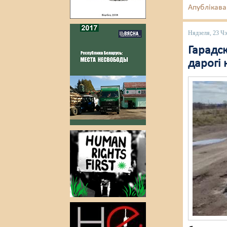
Апублікава
Нядзеля, 23 Ч
Гарадс
дарогі 