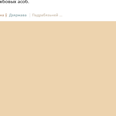
жбовых асоб.
на ў
Дзяржава
Падрабязьней ...