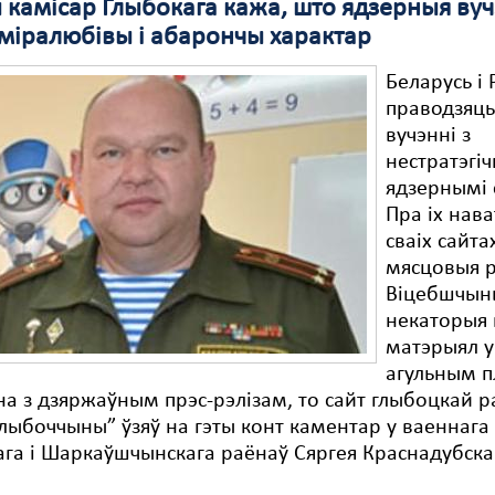
 камісар Глыбокага кажа, што ядзерныя вуч
міралюбівы і абарончы характар
Беларусь і 
праводзяць
вучэнні з
нестратэгі
ядзернымі 
Пра іх нава
сваіх сайта
мясцовыя р
Віцебшчыны
некаторыя
матэрыял у
агульным п
а з дзяржаўным прэс-рэлізам, то сайт глыбоцкай р
Глыбоччыны” ўзяў на гэты конт каментар у ваеннага
га і Шаркаўшчынскага раёнаў Сяргея Краснадубска