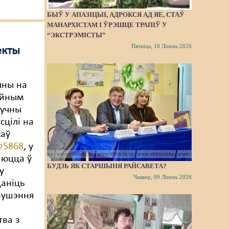
БЫЎ У АПАЗІЦЫІ, АДРОКСЯ АД ЯЕ, СТАЎ
МАНАРХІСТАМ І ЎРЭШЦЕ ТРАПІЎ У
“ЭКСТРЭМІСТЫ”
Пятніца, 10 Ліпень 2026
екты
яны на
ыйным
ручны
сцілі на
саў
№5868
, у
аюцца ў
БУДЗЬ ЯК СТАРШЫНЯ РАЙСАВЕТА?
у
Чацвер, 09 Ліпень 2026
цаніць
рушэння
тва з