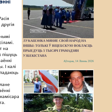
энні
Расія
 другія
чнымі
ЛУКАШЭНКА МЯНЯЕ СВОЙ НАРОД НА
сіламі.
ІНШЫ: ТОЛЬКІ Ў ВІЦЕБСКУЮ ВОБЛАСЦЬ
т на
ПРЫЕДУЦЬ 5 ТЫСЯЧ ГРАМАДЗЯН
х пішуць
УЗБЕКІСТАНА
аёнкі
Аўторак, 14 Ліпень 2026
. І калі
 падаюць
лане
аёнкі
 камісара
га.