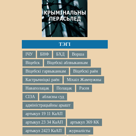
ТЭГІ
ІЧУ
БНФ
БХД
Ворша
Віцебск
Віцебскі аблвыканкам
Віцебскі гарвыканкам
Віцебскі раён
Кастрычніцкі раён
Міхаіл Жамчужны
Наваполацак
Полацак
Расея
СІЗА
абласны суд
адміністрацыйны арышт
артыкул 19 11 КаАП
артыкул 23 34 КаАП
артыкул 369 КК
артыкул 2423 КаАП
журналісты