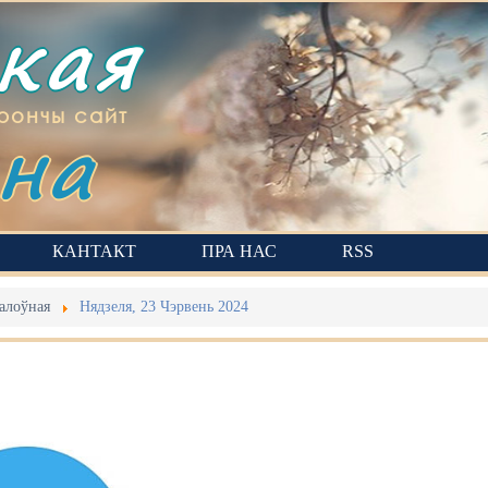
ская
на
рончы сайт
КАНТАКТ
ПРА НАС
RSS
алоўная
Нядзеля, 23 Чэрвень 2024