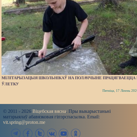
МІЛІТАРЫЗАЦЫЯ ШКОЛЬНІКАЎ НА ПОЛАЧЧЫНЕ ПРАЦЯГВАЕЦЦА 
ЎЛЕТКУ
Пятніца, 17 Ліпень 202
© 2011 - 2026
Віцебская вясна
. Пры выкарыстаньні
матэрыялаў абавязковая гіпэрспасылка. Email:
vit.spring@proton.me