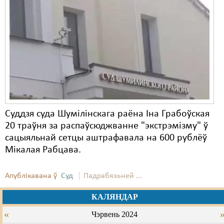
Суддзя суда Шумілінскага раёна Іна Грабоўская
20 траўня за распаўсюджванне "экстрэмізму" ў
сацыяльнай сетцы аштрафавала на 600 рублёў
Мікалая Рабцава.
Апублікавана ў
Суд
Падрабязьней ...
КАЛЯНДАР
«
Чэрвень 2024