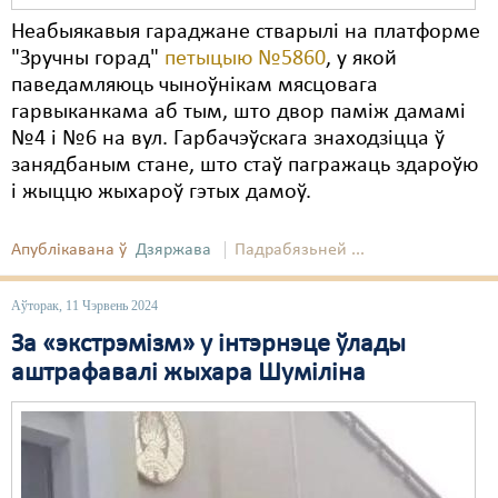
Неабыякавыя гараджане стварылі на платформе
"Зручны горад"
петыцыю №5860
, у якой
паведамляюць чыноўнікам мясцовага
гарвыканкама аб тым, што двор паміж дамамі
№4 і №6 на вул. Гарбачэўскага знаходзіцца ў
занядбаным стане, што стаў пагражаць здароўю
і жыццю жыхароў гэтых дамоў.
Апублікавана ў
Дзяржава
Падрабязьней ...
Аўторак, 11 Чэрвень 2024
За «экстрэмізм» у інтэрнэце ўлады
аштрафавалі жыхара Шуміліна