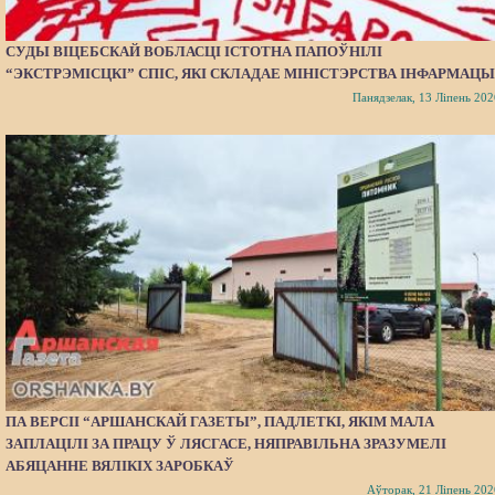
СУДЫ ВІЦЕБСКАЙ ВОБЛАСЦІ ІСТОТНА ПАПОЎНІЛІ
“ЭКСТРЭМІСЦКІ” СПІС, ЯКІ СКЛАДАЕ МІНІСТЭРСТВА ІНФАРМАЦЫ
Панядзелак, 13 Ліпень 202
ПА ВЕРСІІ “АРШАНСКАЙ ГАЗЕТЫ”, ПАДЛЕТКІ, ЯКІМ МАЛА
ЗАПЛАЦІЛІ ЗА ПРАЦУ Ў ЛЯСГАСЕ, НЯПРАВІЛЬНА ЗРАЗУМЕЛІ
АБЯЦАННЕ ВЯЛІКІХ ЗАРОБКАЎ
Аўторак, 21 Ліпень 202