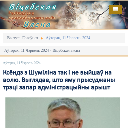
Віцебская
Рэгіянальны
праваабарончы сайт
Вясна
Галоўная
Выданьні
Адміністрацыйны перасьлед
Вы тут:
Галоўная
Аўторак, 11 Чэрвень 2024
Відэа
Акцыі
Аўторак, 11 Чэрвень 2024 - Віцебская вясна
Кантакт
Безбар'ернае асяродзьдзе
Аўторак, 11 Чэрвень 2024
Пра нас
Выбары
Ксёндз з Шуміліна так і не выйшаў на
волю. Выглядае, што яму прысуджаны
RSS
Грамадзянскія ініцыятывы
трэці запар адміністрацыйны арышт
Дзяржава
Дыскрымінацыя
Затрыманьні