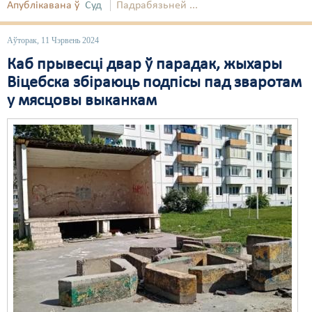
Апублікавана ў
Суд
Падрабязьней ...
Свабода слова
Аўторак, 11 Чэрвень 2024
Свабода сумленьня
Каб прывесці двар ў парадак, жыхары
Суд
Віцебска збіраюць подпісы пад зваротам
у мясцовы выканкам
Сьмяротнае пакараньне
Экалёгія
Правы працоўных
Сацыяльныя правы