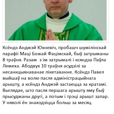
Карная псыхіятрыя
КПЧ ААН
Культурныя правы
ЛПП
Мігранты
Ксёндз Анджэй Юхневіч, пробашч шумілінскай
Мірныя сходы
парафіі Маці Божай Фацімскай, быў затрыманы
8 траўня. Разам з ім затрымалі і ксяндза Паўла
Палітвязьні
Лемеха. Абодвух 10 траўня асудзілі за
несанкцыянаванае пікетаванне. Ксёндз Павел
Праваабаронцы
выйшаў на волю пасля адміністрацыйнага
Правы дзіцяці
арышту, а ксёндз Анджэй застаецца за кратамі.
Выглядае, што пасля першага арышту яму быў
Пэнітэнцыярная сыстэма
прысуджаны другі, а потым і трэці арышт запар.
У няволі ён знаходзіцца больш за месяц.
Распальваньне варожасьці
Рознае