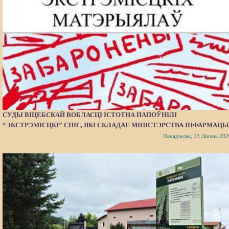
СУДЫ ВІЦЕБСКАЙ ВОБЛАСЦІ ІСТОТНА ПАПОЎНІЛІ
“ЭКСТРЭМІСЦКІ” СПІС, ЯКІ СКЛАДАЕ МІНІСТЭРСТВА ІНФАРМАЦЫ
Панядзелак, 13 Ліпень 202