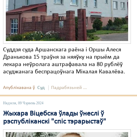
Карная псыхіятрыя
КПЧ ААН
Культурныя правы
ЛПП
Суддзя суда Аршанскага раёна і Оршы Алеся
Мігранты
Дранькова 15 траўня за няяўку на прыём да
Мірныя сходы
лекара неўролага аштрафавала на 80 рублёў
асуджанага беспрацоўнага Мікалая Кавалёва.
Палітвязьні
Праваабаронцы
Апублікавана ў
Суд
Падрабязьней ...
Правы дзіцяці
Нядзеля, 09 Чэрвень 2024
Пэнітэнцыярная сыстэма
Жыхара Віцебска ўлады ўнеслі ў
рэспубліканскі "спіс тэрарыстаў"
Распальваньне варожасьці
Рознае