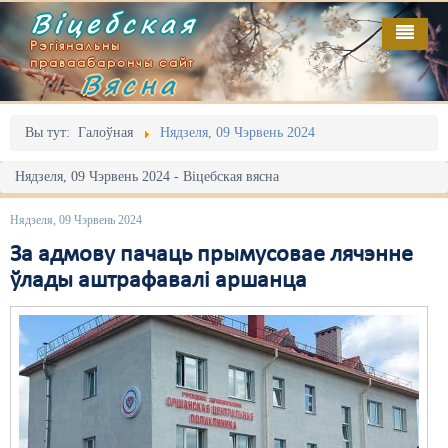
Віцебская
Рэгіянальны
праваабарончы сайт
Вясна
Галоўная
Выданьні
Адміністрацыйны перасьлед
Вы тут:
Галоўная
Нядзеля, 09 Чэрвень 2024
Відэа
Акцыі
Нядзеля, 09 Чэрвень 2024 - Віцебская вясна
Кантакт
Безбар'ернае асяродзьдзе
Нядзеля, 09 Чэрвень 2024
Пра нас
Выбары
За адмову пачаць прымусовае лячэнне
ўлады аштрафавалі аршанца
RSS
Грамадзянскія ініцыятывы
Дзяржава
Дыскрымінацыя
Затрыманьні