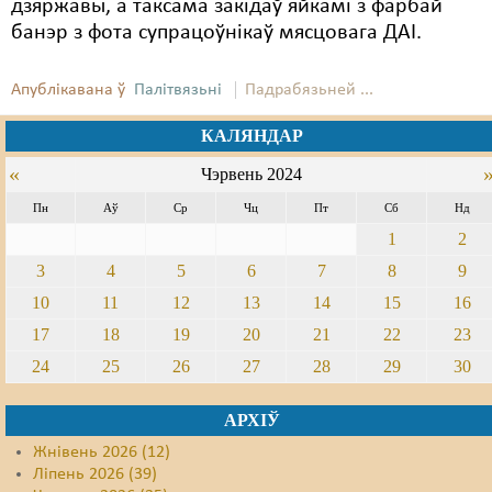
дзяржавы, а таксама закідаў яйкамі з фарбай
банэр з фота супрацоўнікаў мясцовага ДАІ.
Апублікавана ў
Палітвязьні
Падрабязьней ...
КАЛЯНДАР
«
Чэрвень 2024
Пн
Аў
Ср
Чц
Пт
Сб
Нд
1
2
3
4
5
6
7
8
9
10
11
12
13
14
15
16
17
18
19
20
21
22
23
24
25
26
27
28
29
30
АРХІЎ
Жнівень 2026 (12)
Ліпень 2026 (39)