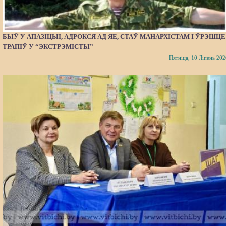
БЫЎ У АПАЗІЦЫІ, АДРОКСЯ АД ЯЕ, СТАЎ МАНАРХІСТАМ І ЎРЭШЦЕ
ТРАПІЎ У “ЭКСТРЭМІСТЫ”
Пятніца, 10 Ліпень 202