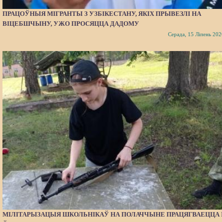
ПРАЦОЎНЫЯ МІГРАНТЫ З УЗБІКЕСТАНУ, ЯКІХ ПРЫВЕЗЛІ НА
ВІЦЕБШЧЫНУ, УЖО ПРОСЯЦЦА ДАДОМУ
Серада, 15 Ліпень 202
МІЛІТАРЫЗАЦЫЯ ШКОЛЬНІКАЎ НА ПОЛАЧЧЫНЕ ПРАЦЯГВАЕЦЦА 