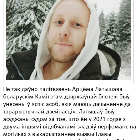
Свабода слова
Свабода сумленьня
Суд
Сьмяротнае пакараньне
Экалёгія
Правы працоўных
Сацыяльныя правы
Не так даўно палітвязень Арцёма Латышава
беларускім Камітэтам дзяржаўнай бяспекі быў
унесены ў «спіс асоб, якія маюць дачыненне да
тэрарыстычнай дзейнасці». Латышаў быў
асуджаны судом за тое, што ён у 2021 годзе з
двума іншымі віцябчанамі зладзіў перфоманс на
могілках з выкарыстаннем выявы Главы