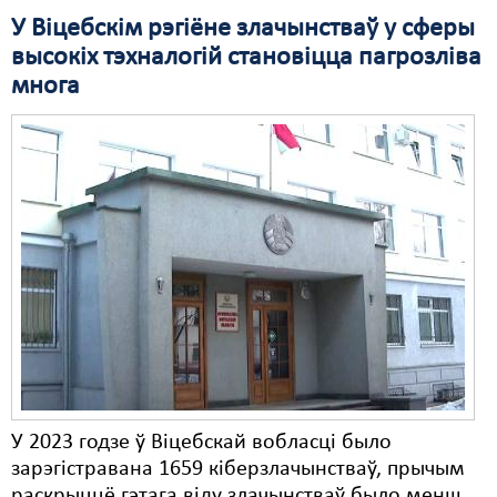
У Віцебскім рэгіёне злачынстваў у сферы
Свабода слова
высокіх тэхналогій становіцца пагрозліва
многа
Свабода сумленьня
Суд
Сьмяротнае пакараньне
Экалёгія
Правы працоўных
Сацыяльныя правы
У 2023 годзе ў Віцебскай вобласці было
зарэгістравана 1659 кіберзлачынстваў, прычым
раскрыццё гэтага віду злачынстваў было менш