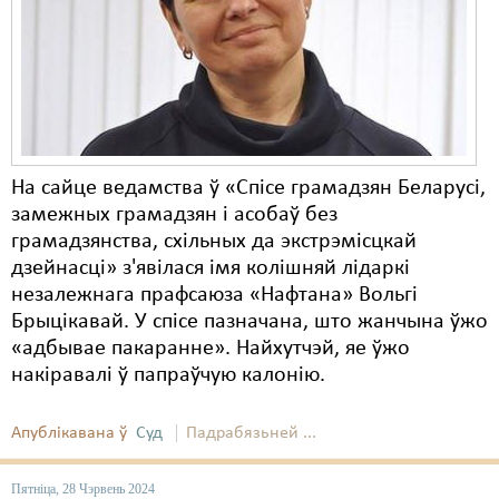
Карная псыхіятрыя
КПЧ ААН
Культурныя правы
ЛПП
Мігранты
На сайце ведамства ў «Спісе грамадзян Беларусі,
замежных грамадзян і асобаў без
Мірныя сходы
грамадзянства, схільных да экстрэмісцкай
дзейнасці» з'явілася імя колішняй лідаркі
Палітвязьні
незалежнага прафсаюза «Нафтана» Вольгі
Праваабаронцы
Брыцікавай. У спісе пазначана, што жанчына ўжо
«адбывае пакаранне». Найхутчэй, яе ўжо
Правы дзіцяці
накіравалі ў папраўчую калонію.
Пэнітэнцыярная сыстэма
Апублікавана ў
Суд
Падрабязьней ...
Распальваньне варожасьці
Пятніца, 28 Чэрвень 2024
Рознае