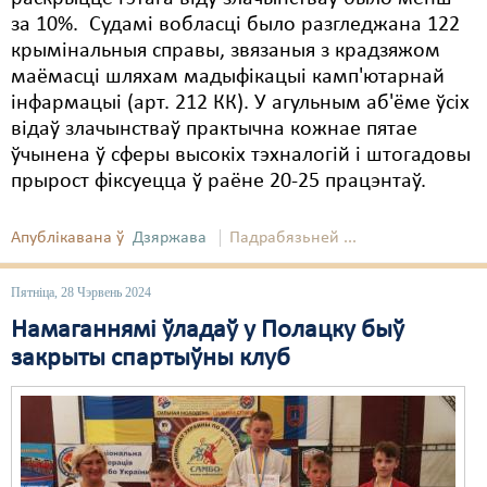
за 10%. Судамі вобласці было разгледжана 122
крымінальныя справы, звязаныя з крадзяжом
маёмасці шляхам мадыфікацыі камп'ютарнай
інфармацыі (арт. 212 КК). У агульным аб'ёме ўсіх
відаў злачынстваў практычна кожнае пятае
ўчынена ў сферы высокіх тэхналогій і штогадовы
прырост фіксуецца ў раёне 20-25 працэнтаў.
Апублікавана ў
Дзяржава
Падрабязьней ...
Пятніца, 28 Чэрвень 2024
Намаганнямі ўладаў у Полацку быў
закрыты спартыўны клуб