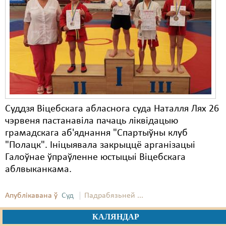
Суддзя Віцебскага абласнога суда Наталля Лях 26
чэрвеня пастанавіла пачаць ліквідацыю
грамадскага аб'яднання "Спартыўны клуб
"Полацк". Ініцыявала закрыццё арганізацыі
Галоўнае ўпраўленне юстыцыі Віцебскага
аблвыканкама.
Апублікавана ў
Суд
Падрабязьней ...
КАЛЯНДАР