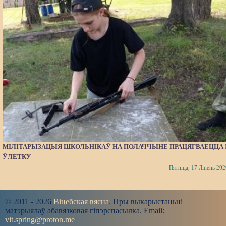
МІЛІТАРЫЗАЦЫЯ ШКОЛЬНІКАЎ НА ПОЛАЧЧЫНЕ ПРАЦЯГВАЕЦЦА 
ЎЛЕТКУ
Пятніца, 17 Ліпень 202
© 2011 - 2026
Віцебская вясна
. Пры выкарыстаньні
матэрыялаў абавязковая гіпэрспасылка. Email:
vit.spring@proton.me