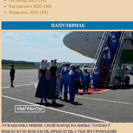
Лістапад 2025 (31)
Кастрычнік 2025 (36)
Верасень 2025 (34)
ПАПУЛЯРНАЕ
ЛУКАШЭНКА МЯНЯЕ СВОЙ НАРОД НА ІНШЫ: ТОЛЬКІ Ў
ВІЦЕБСКУЮ ВОБЛАСЦЬ ПРЫЕДУЦЬ 5 ТЫСЯЧ ГРАМАДЗЯН