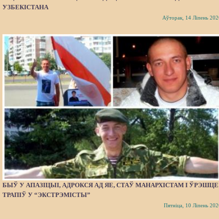
УЗБЕКІСТАНА
Аўторак, 14 Ліпень 202
БЫЎ У АПАЗІЦЫІ, АДРОКСЯ АД ЯЕ, СТАЎ МАНАРХІСТАМ І ЎРЭШЦЕ
ТРАПІЎ У “ЭКСТРЭМІСТЫ”
Пятніца, 10 Ліпень 202