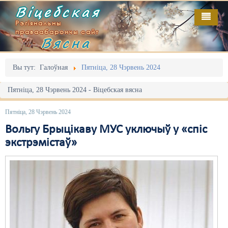
Віцебская
Рэгіянальны
праваабарончы сайт
Вясна
Галоўная
Выданьні
Адміністрацыйны перасьлед
Вы тут:
Галоўная
Пятніца, 28 Чэрвень 2024
Відэа
Акцыі
Пятніца, 28 Чэрвень 2024 - Віцебская вясна
Кантакт
Безбар'ернае асяродзьдзе
Пятніца, 28 Чэрвень 2024
Пра нас
Выбары
Вольгу Брыцікаву МУС уключыў у «спіс
экстрэмістаў»
RSS
Грамадзянскія ініцыятывы
Дзяржава
Дыскрымінацыя
Затрыманьні