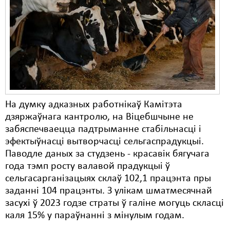
Карная псыхіятрыя
КПЧ ААН
Культурныя правы
ЛПП
Мігранты
На думку адказных работнікаў Камітэта
Мірныя сходы
дзяржаўнага кантролю, на Віцебшчыне не
Палітвязьні
забяспечваецца падтрыманне стабільнасці і
эфектыўнасці вытворчасці сельгаспрадукцыі.
Праваабаронцы
Паводле даных за студзень - красавік бягучага
года тэмп росту валавой прадукцыі ў
Правы дзіцяці
сельгасарганізацыях склаў 102,1 працэнта пры
Пэнітэнцыярная сыстэма
заданні 104 працэнты. З улікам шматмесячнай
засухі ў 2023 годзе страты ў галіне могуць скласці
Распальваньне варожасьці
каля 15% у параўнанні з мінулым годам.
Рознае