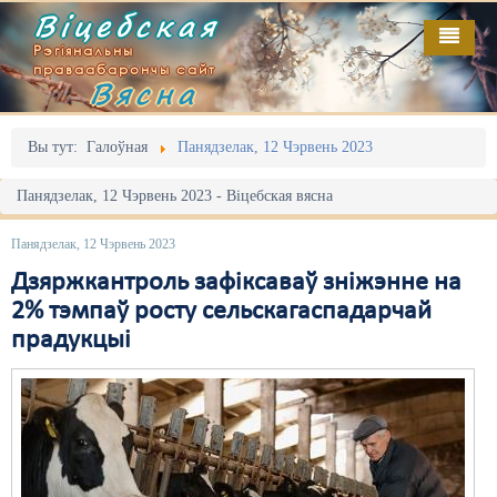
Віцебская
Рэгіянальны
праваабарончы сайт
Вясна
Галоўная
Выданьні
Адміністрацыйны перасьлед
Вы тут:
Галоўная
Панядзелак, 12 Чэрвень 2023
Відэа
Акцыі
Панядзелак, 12 Чэрвень 2023 - Віцебская вясна
Кантакт
Безбар'ернае асяродзьдзе
Панядзелак, 12 Чэрвень 2023
Пра нас
Выбары
Дзяржкантроль зафіксаваў зніжэнне на
2% тэмпаў росту сельскагаспадарчай
RSS
Грамадзянскія ініцыятывы
прадукцыі
Дзяржава
Дыскрымінацыя
Затрыманьні