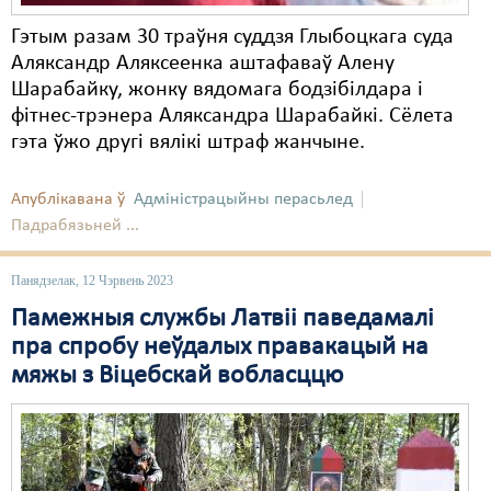
Гэтым разам 30 траўня суддзя Глыбоцкага суда
Аляксандр Аляксеенка аштафаваў Алену
Шарабайку, жонку вядомага бодзібілдара і
фітнес-трэнера Аляксандра Шарабайкі. Сёлета
гэта ўжо другі вялікі штраф жанчыне.
Апублікавана ў
Адміністрацыйны перасьлед
Падрабязьней ...
Панядзелак, 12 Чэрвень 2023
Памежныя службы Латвіі паведамалі
пра спробу неўдалых правакацый на
мяжы з Віцебскай вобласццю