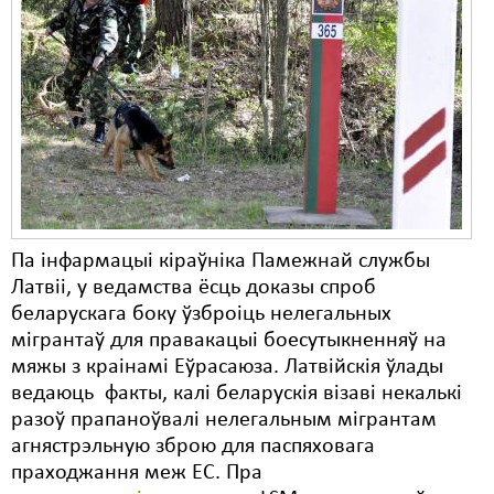
Па інфармацыі кіраўніка Памежнай службы
Латвіі, у ведамства ёсць доказы спроб
беларускага боку ўзброіць нелегальных
мігрантаў для правакацыі боесутыкненняў на
мяжы з краінамі Еўрасаюза. Латвійскія ўлады
ведаюць факты, калі беларускія візаві некалькі
разоў прапаноўвалі нелегальным мігрантам
агнястрэльную зброю для паспяховага
праходжання меж ЕС. Пра