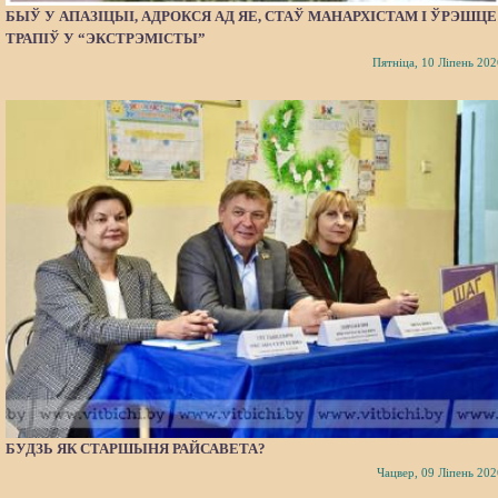
БЫЎ У АПАЗІЦЫІ, АДРОКСЯ АД ЯЕ, СТАЎ МАНАРХІСТАМ І ЎРЭШЦЕ
ТРАПІЎ У “ЭКСТРЭМІСТЫ”
Пятніца, 10 Ліпень 202
БУДЗЬ ЯК СТАРШЫНЯ РАЙСАВЕТА?
Чацвер, 09 Ліпень 202