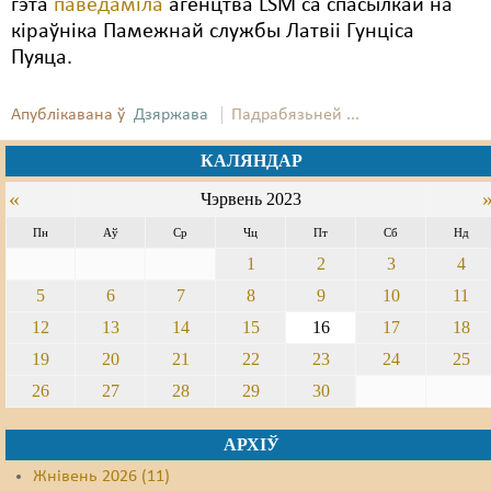
гэта
паведаміла
агенцтва LSM са спасылкай на
кіраўніка Памежнай службы Латвіі Гунціса
Пуяца.
Апублікавана ў
Дзяржава
Падрабязьней ...
КАЛЯНДАР
«
Чэрвень 2023
Пн
Аў
Ср
Чц
Пт
Сб
Нд
1
2
3
4
5
6
7
8
9
10
11
12
13
14
15
16
17
18
19
20
21
22
23
24
25
26
27
28
29
30
АРХІЎ
Жнівень 2026 (11)