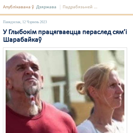
Апублікавана ў
Дзяржава
Падрабязьней ...
Свабода слова
Свабода сумленьня
Панядзелак, 12 Чэрвень 2023
У Глыбокім працягваецца пераслед сям’і
Суд
Шарабайкаў
Сьмяротнае пакараньне
Экалёгія
Правы працоўных
Сацыяльныя правы