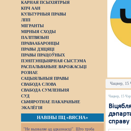
КАРНАЯ ПСЫХІЯТРЫЯ
КПЧ ААН
КУЛЬТУРНЫЯ ПРАВЫ
ЛПП
МІГРАНТЫ
МІРНЫЯ СХОДЫ
ПАЛІТВЯЗЬНІ
ПРАВААБАРОНЦЫ
ПРАВЫ ДЗІЦЯЦІ
ПРАВЫ ПРАЦОЎНЫХ
ПЭНІТЭНЦЫЯРНАЯ СЫСТЭМА
РАСПАЛЬВАНЬНЕ ВАРОЖАСЬЦІ
РОЗНАЕ
САЦЫЯЛЬНЫЯ ПРАВЫ
Чацвер, 15 
СВАБОДА СЛОВА
СВАБОДА СУМЛЕНЬНЯ
СУД
Чацвер, 15 Чэр
СЬМЯРОТНАЕ ПАКАРАНЬНЕ
Віцябля
ЭКАЛЁГІЯ
дэпарта
НАВІНЫ ПЦ «ВЯСНА»
справу
"Не вызваляе ад адказнасці". Што трэба