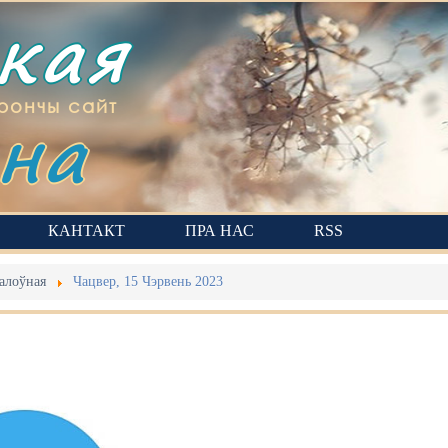
ская
на
рончы сайт
КАНТАКТ
ПРА НАС
RSS
алоўная
Чацвер, 15 Чэрвень 2023