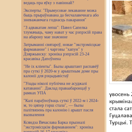
ведаць пра яўку з павіннай?
Эксперты: "Прымусовае лекаванне можа
быць прыраўнавана да бесчалавечнага або
зневажаючага годнасць пакарання"
"З адвакатам лепш": Павел Сапелка
тлумачыць, чаму нават у час рэпрэсій права
на абарону мае значэнне
Затрыманні святароў, новае "экстрэмісцкае
фармаванне" і чарговы "хапун" у
Дзяржынску: хроніка рэпрэсій 23-24
красавіка Дапоўнена
"Не іх кліенты". Былы арыштант распавёў
пра суткі ў 2020-м у арыштным доме пры
калоніі для рэцыдывістаў
"Улады ніколі публічна не асуджалі
катаванні". Даклад праваабаронцаў у
рамках УПА
увосень 
"Калі параўноўваць суткі ў 2022-м і 2024-
крымінал
м, то цяпер горш стала", — былы
стала са
палітвязень пра калонію і арышт пасля
вызвалення
Гуцалава
Турцыі. 
Ксяндза Вячаслава Барка прызналі
"экстрэмісцкім фармаваннем": хроніка
рэпрэсій 16-17 красавіка