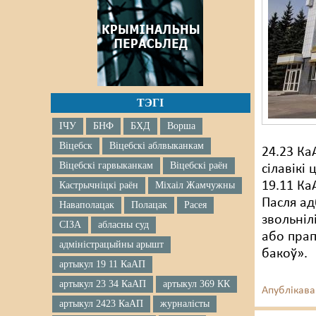
ТЭГІ
ІЧУ
БНФ
БХД
Ворша
Віцебск
Віцебскі аблвыканкам
24.23 Ка
Віцебскі гарвыканкам
Віцебскі раён
сілавікі
19.11 Ка
Кастрычніцкі раён
Міхаіл Жамчужны
Пасля ад
Наваполацак
Полацак
Расея
звольніл
СІЗА
абласны суд
або прап
адміністрацыйны арышт
бакоў».
артыкул 19 11 КаАП
артыкул 23 34 КаАП
артыкул 369 КК
Апублікава
артыкул 2423 КаАП
журналісты