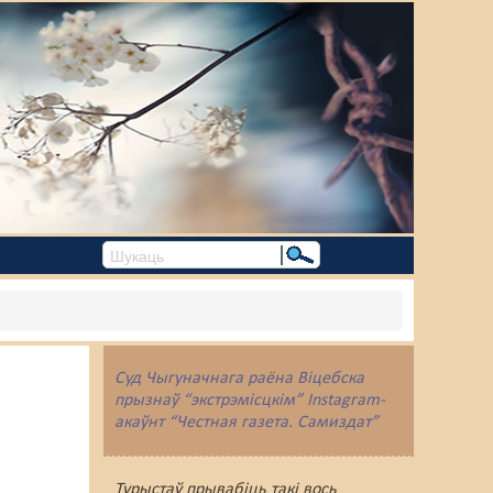
Суд Чыгуначнага раёна Віцебска
прызнаў “экстрэмісцкім” Instagram-
акаўнт “Честная газета. Самиздат”
Турыстаў прывабіць такі вось