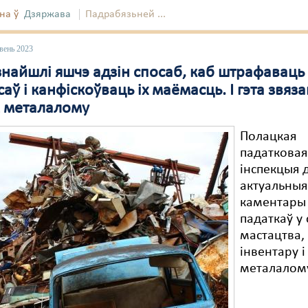
на ў
Дзяржава
Падрабязьней ...
вень 2023
знайшлі яшчэ адзін спосаб, каб штрафаваць
аў і канфіскоўваць іх маёмасць. І гэта звяза
 металалому
Полацкая
падатковая
інспекцыя 
актуальныя
каментары
падаткаў у
мастацтва,
інвентару 
металалом