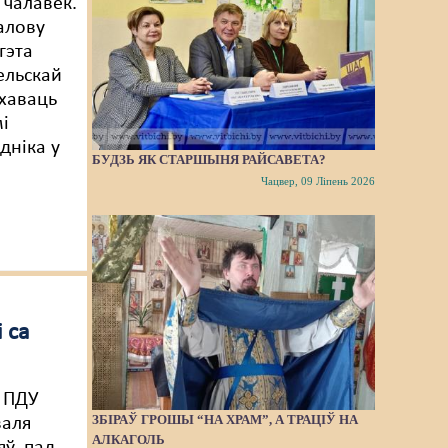
 чалавек.
алову
гэта
ельскай
схаваць
і
дніка у
БУДЗЬ ЯК СТАРШЫНЯ РАЙСАВЕТА?
Чацвер, 09 Ліпень 2026
 са
ў ПДУ
ЗБІРАЎ ГРОШЫ “НА ХРАМ”, А ТРАЦІЎ НА
валя
АЛКАГОЛЬ