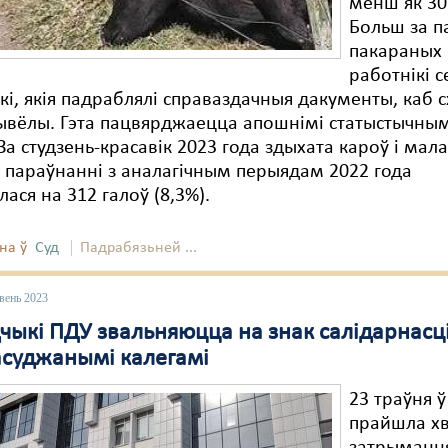
менш як 30
Больш за п
пакараных 
работнікі с
кі, якія падраблялі справаздачныя дакументы, каб 
ывёлы. Гэта пацвярджаецца апошнімі статыстычным
За студзень-красавік 2023 года здыхата кароў і мала
ў параўнанні з аналагічным перыядам 2022 года
лася на 312 галоў (8,3%).
на ў
Суд
Падрабязьней ...
вень 2023
чыкі ПДУ звальняюцца на знак салідарнасці
 асуджанымі калегамі
23 траўня 
прайшла х