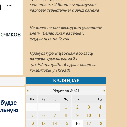
мядзведзь? У Віцебску прыдумалі
чарговы турыстычны брэнд рэгіёна
На волю пачалі выходзіць удзельнікі
злёту "Беларуская вясёлка",
асуджаныя на "суткі"
Пракуратура Віцебскай вобласці
палохае крымінальнай і
адміністрацыйнай адказнасцю за
каментары ў Threads
КАЛЯНДАР
«
»
Чэрвень 2023
Пн
Аў
Ср
Чц
Пт
Сб
Нд
 будзе
1
2
3
4
альную
5
6
7
8
9
10
11
12
13
14
15
16
17
18