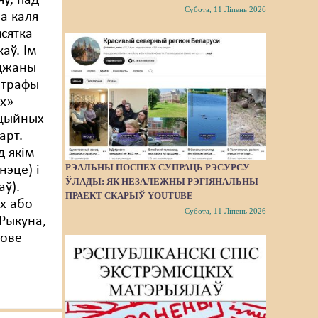
ў, пад
Субота, 11 Ліпень 2026
ла каля
ясятка
аў. Ім
уджаны
штрафы
х»
ацыйных
арт.
д якім
РЭАЛЬНЫ ПОСПЕХ СУПРАЦЬ РЭСУРСУ
нэце) і
ЎЛАДЫ: ЯК НЕЗАЛЕЖНЫ РЭГІЯНАЛЬНЫ
аў).
ПРАЕКТ СКАРЫЎ YOUTUBE
іх або
Субота, 11 Ліпень 2026
 Рыкуна,
мове