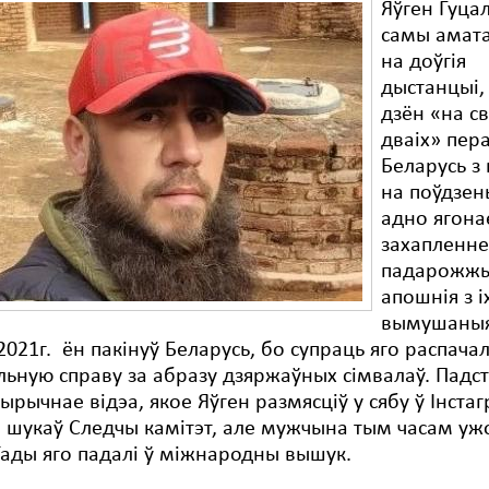
Яўген Гуцал
самы амата
на доўгія
дыстанцыі, 
дзён «на св
дваіх» пер
Беларусь з
на поўдзен
адно ягона
захапленне
падарожжы
апошнія з і
вымушаныя
2021г. ён пакінуў Беларусь, бо супраць яго распачал
ьную справу за абразу дзяржаўных сімвалаў. Падс
тырычнае відэа, якое Яўген размясціў у сябу ў Інста
 шукаў Следчы камітэт, але мужчына тым часам уж
Тады яго падалі ў міжнародны вышук.