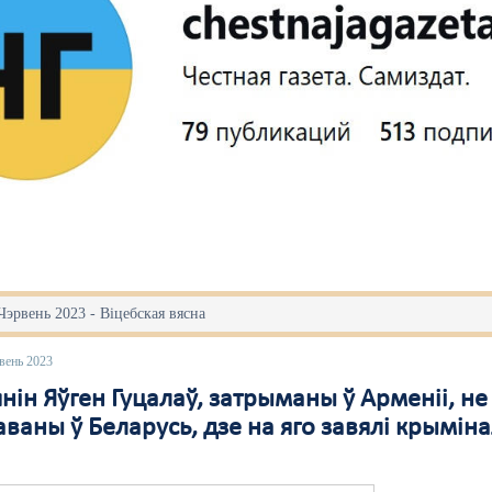
Чэрвень 2023 - Віцебская вясна
вень 2023
нін Яўген Гуцалаў, затрыманы ў Арменіі, не
ваны ў Беларусь, дзе на яго завялі крымін