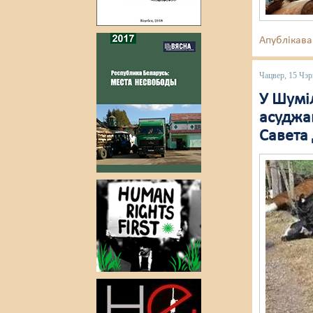
Апублікава
Чацвер, 15 Чэр
У Шумі
асуджан
Савета