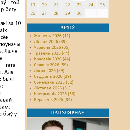
аў - той
19
20
21
22
23
24
25
р бегу
26
27
28
29
30
які за 10
АРХІЎ
аіх
Жнівень 2026 (11)
асёк
Ліпень 2026 (39)
 поўначы
Чэрвень 2026 (35)
ь. Яшчэ
Травень 2026 (44)
е
Красавік 2026 (44)
 – гэта
Сакавік 2026 (59)
Люты 2026 (39)
. Але
Студзень 2026 (29)
х былі
Сьнежань 2025 (32)
:
Лістапад 2025 (31)
і
Кастрычнік 2025 (36)
тавай
Верасень 2025 (34)
грам.
ПАПУЛЯРНАЕ
о быў у