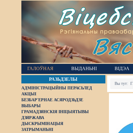
Віцеб
Вяс
Рэгіянальны правааба
ГАЛОЎНАЯ
ВЫДАНЬНІ
ВІДЭА
РАЗЬДЗЕЛЫ
Вы тут:
Г
АДМІНІСТРАЦЫЙНЫ ПЕРАСЬЛЕД
АКЦЫІ
БЕЗБАР'ЕРНАЕ АСЯРОДЗЬДЗЕ
ВЫБАРЫ
ГРАМАДЗЯНСКІЯ ІНІЦЫЯТЫВЫ
ДЗЯРЖАВА
ДЫСКРЫМІНАЦЫЯ
ЗАТРЫМАНЬНІ