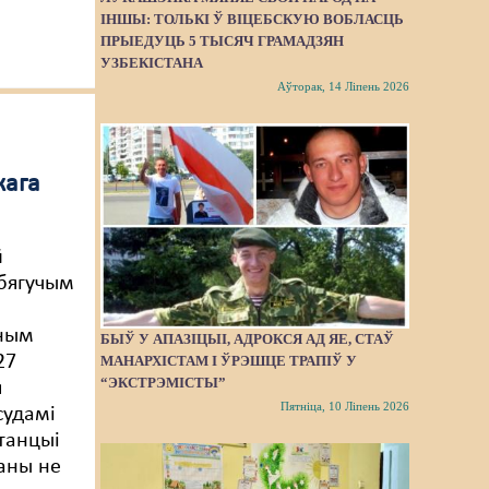
ІНШЫ: ТОЛЬКІ Ў ВІЦЕБСКУЮ ВОБЛАСЦЬ
ПРЫЕДУЦЬ 5 ТЫСЯЧ ГРАМАДЗЯН
УЗБЕКІСТАНА
Аўторак, 14 Ліпень 2026
кага
й
 бягучым
ным
БЫЎ У АПАЗІЦЫІ, АДРОКСЯ АД ЯЕ, СТАЎ
27
МАНАРХІСТАМ І ЎРЭШЦЕ ТРАПІЎ У
“ЭКСТРЭМІСТЫ”
я
Пятніца, 10 Ліпень 2026
судамі
танцыі
аны не