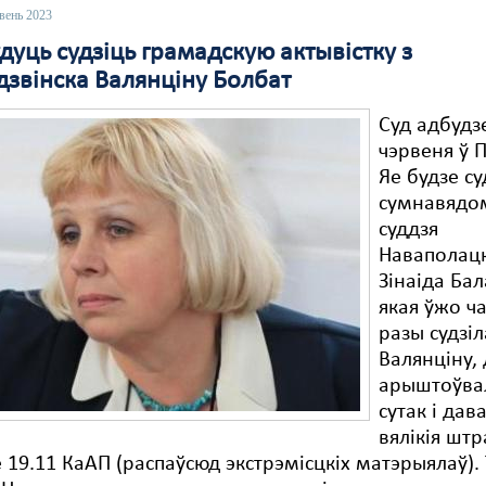
вень 2023
дуць судзіць грамадскую актывістку з
дзвінска Валянціну Болбат
Суд адбудз
чэрвеня ў 
Яе будзе су
сумнавядо
суддзя
Наваполацк
Зінаіда Ба
якая ўжо ч
разы судзіл
Валянціну,
арыштоўва
сутак і дав
вялікія шт
 19.11 КаАП (распаўсюд экстрэмісцкіх матэрыялаў). 