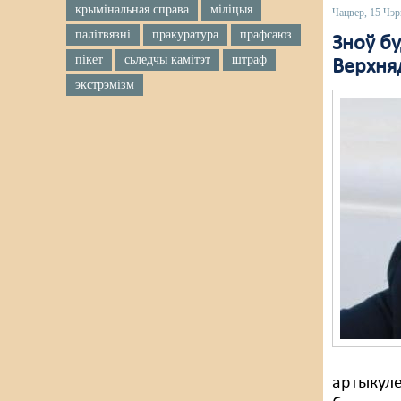
крымінальная справа
міліцыя
Чацвер, 15 Чэр
палітвязні
пракуратура
прафсаюз
Зноў бу
пікет
сьледчы камітэт
штраф
Верхня
экстрэмізм
артыкуле