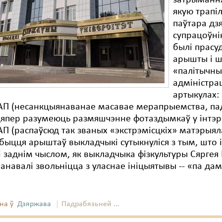
затрымання
якую трапі
паўтара дз
супрацоўнік
былі прас
арышты і 
«палітычны
адміністр
артыкулах: 
АП (несанкцыянаванае масавае мерапрыемства, па
 цяпер разумеюць размяшчэнне фотаздымкаў у інтэр
АП (распаўсюд так званых «экстрэмісцкіх» матэрыял
быцця арыштаў выкладчыкі сутыкнуліся з тым, што 
і заднім чыслом, як выкладчыка фізкультуры Сяргея
анавалі звольніцца з уласнае ініцыятывы -- «па да
на ў
Дзяржава
Падрабязьней ...