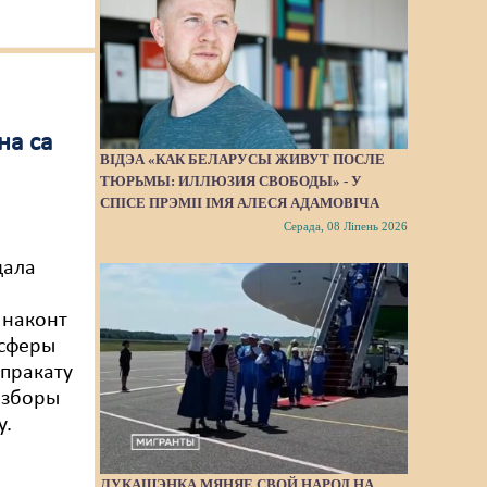
на са
ВІДЭА «КАК БЕЛАРУСЫ ЖИВУТ ПОСЛЕ
ТЮРЬМЫ: ИЛЛЮЗИЯ СВОБОДЫ» - У
СПІСЕ ПРЭМІІ ІМЯ АЛЕСЯ АДАМОВІЧА
Серада, 08 Ліпень 2026
дала
 наконт
 сферы
 пракату
і зборы
у.
ЛУКАШЭНКА МЯНЯЕ СВОЙ НАРОД НА