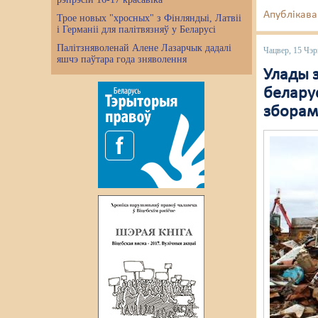
Апублікава
Трое новых "хросных" з Фінляндыі, Латвіі
і Германіі для палітвязняў у Беларусі
Палітзняволенай Алене Лазарчык дадалі
Чацвер, 15 Чэр
яшчэ паўтара года зняволення
Улады 
беларус
зборам