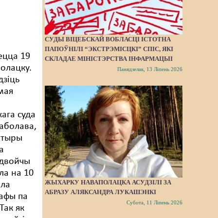
СУДЫ ВІЦЕБСКАЙ ВОБЛАСЦІ ІСТОТНА
ПАПОЎНІЛІ “ЭКСТРЭМІСЦКІ” СПІС, ЯКІ
ецца 19
СКЛАДАЕ МІНІСТЭРСТВА ІНФАРМАЦЫІ
Полацку.
Панядзелак, 13 Ліпень 2026
дзіць
мая
ага суда
лаболава,
атыры
а
 двойчы
ла на 10
ЖЫХАРКУ НАВАПОЛАЦКА АСУДЗІЛІ ЗА
ала
АБРАЗУ АЛЯКСАНДРА ЛУКАШЭНКІ
рафы па
Субота, 11 Ліпень 2026
Так як