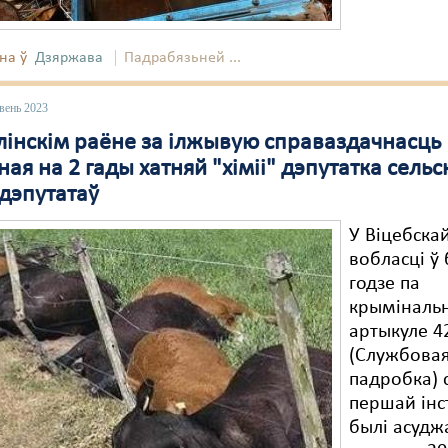
на ў
Дзяржава
Падрабязьней ...
вень 2023
лінскім раёне за ілжывую справаздачнасць
ая на 2 гады хатняй "хіміі" дэпутатка сельс
 дэпутатаў
У Віцебска
вобласці ў
годзе па
крыміналь
артыкуле 4
(Службова
падробка) 
першай інс
былі асудж