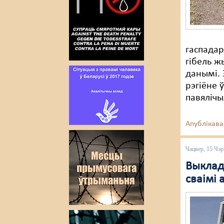
гаспадар
гібель ж
данымі. 
рэгіёне 
павялічы
Апублікава
Чацвер, 15 Чэр
Выклад
сваімі