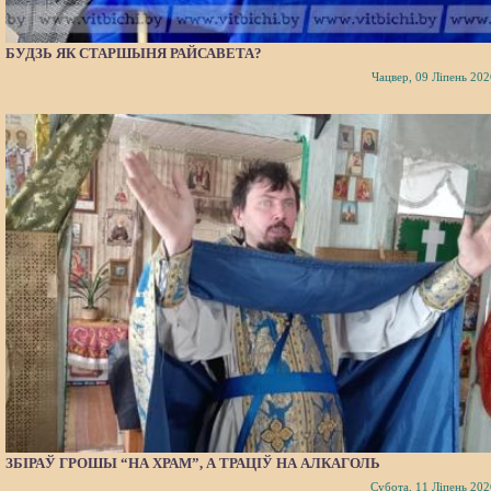
БУДЗЬ ЯК СТАРШЫНЯ РАЙСАВЕТА?
Чацвер, 09 Ліпень 202
ЗБІРАЎ ГРОШЫ “НА ХРАМ”, А ТРАЦІЎ НА АЛКАГОЛЬ
Субота, 11 Ліпень 202