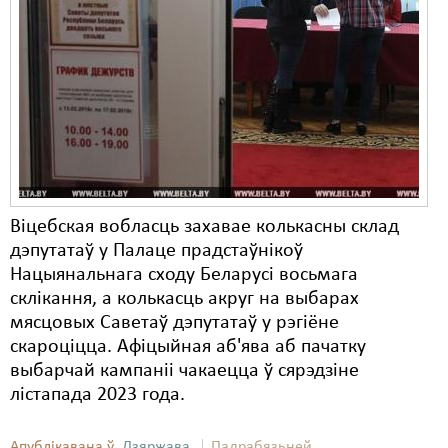
Карная псыхіятрыя
КПЧ ААН
Культурныя правы
ЛПП
Мігранты
Мірныя сходы
Віцебская вобласць захавае колькасны склад
Палітвязьні
дэпутатаў у Палаце прадстаўнікоў
Нацыянальнага сходу Беларусі восьмага
Праваабаронцы
склікання, а колькасць акруг на выбарах
мясцовых Саветаў дэпутатаў у рэгіёне
Правы дзіцяці
скароціцца. Афіцыйная аб'ява аб пачатку
Пэнітэнцыярная сыстэма
выбарчай кампаніі чакаецца ў сярэдзіне
лістапада 2023 года.
Распальваньне варожасьці
Рознае
Апублікавана ў
Дзяржава
Падрабязьней ...