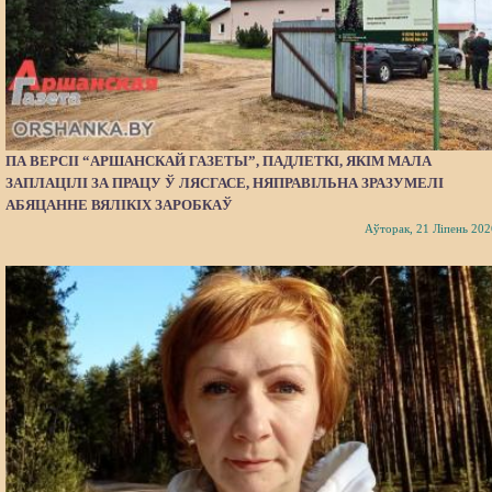
ПА ВЕРСІІ “АРШАНСКАЙ ГАЗЕТЫ”, ПАДЛЕТКІ, ЯКІМ МАЛА
ЗАПЛАЦІЛІ ЗА ПРАЦУ Ў ЛЯСГАСЕ, НЯПРАВІЛЬНА ЗРАЗУМЕЛІ
АБЯЦАННЕ ВЯЛІКІХ ЗАРОБКАЎ
Аўторак, 21 Ліпень 202