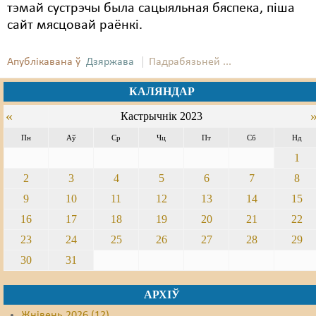
тэмай сустрэчы была сацыяльная бяспека, піша
сайт мясцовай раёнкі.
Апублікавана ў
Дзяржава
Падрабязьней ...
КАЛЯНДАР
«
Кастрычнік 2023
Пн
Аў
Ср
Чц
Пт
Сб
Нд
1
2
3
4
5
6
7
8
9
10
11
12
13
14
15
16
17
18
19
20
21
22
23
24
25
26
27
28
29
30
31
АРХІЎ
Жнівень 2026 (12)