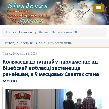
Віцебская
Рэгіянальны
праваабарончы сайт
Вясна
Галоўная
Выданьні
Адміністрацыйны перасьлед
Вы тут:
Галоўная
Чацвер, 26 Кастрычнік 2023
Відэа
Акцыі
Чацвер, 26 Кастрычнік 2023 - Віцебская вясна
Кантакт
Безбар'ернае асяродзьдзе
Чацвер, 26 Кастрычнік 2023
Пра нас
Выбары
Колькасць дэпутатаў у парламенце ад
Віцебскай вобласці застанецца
RSS
Грамадзянскія ініцыятывы
ранейшай, а ў мясцовых Саветах стане
менш
Дзяржава
Дыскрымінацыя
Затрыманьні