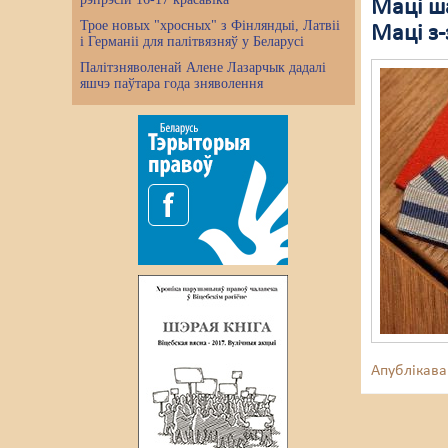
Маці ш
Трое новых "хросных" з Фінляндыі, Латвіі
Маці з-
і Германіі для палітвязняў у Беларусі
Палітзняволенай Алене Лазарчык дадалі
яшчэ паўтара года зняволення
Апублікава