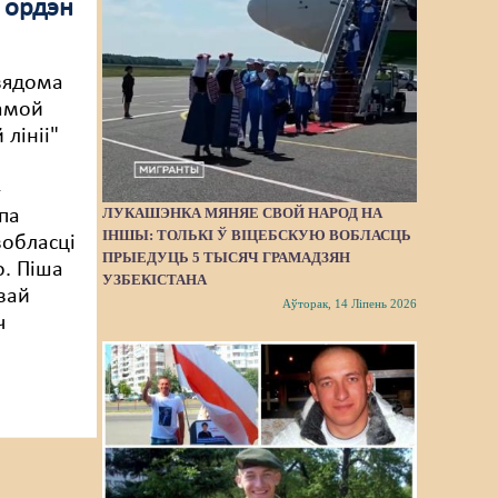
 ордэн
 вядома
амой
лініі"
-
ЛУКАШЭНКА МЯНЯЕ СВОЙ НАРОД НА
 па
ІНШЫ: ТОЛЬКІ Ў ВІЦЕБСКУЮ ВОБЛАСЦЬ
вобласці
ПРЫЕДУЦЬ 5 ТЫСЯЧ ГРАМАДЗЯН
о. Піша
УЗБЕКІСТАНА
вай
Аўторак, 14 Ліпень 2026
ч