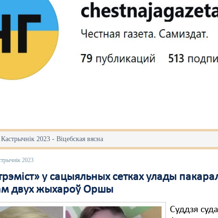
 Кастрычнік 2023 - Віцебская вясна
стрычнік 2023
трэміст» у сацыяльных сетках улады пакара
м двух жыхароў Оршы
Суддзя суд