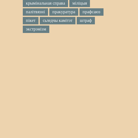
крымінальная справа
міліцыя
палітвязні
пракуратура
прафсаюз
пікет
сьледчы камітэт
штраф
экстрэмізм