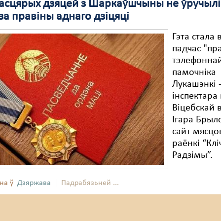
асцярых дзяцей з Шаркаўшчыны не ўручылі
за правіны аднаго дзіцяці
Гэта стала
падчас "пр
тэлефоннай 
памочніка
Лукашэнкі 
інспектара
Віцебскай 
Ігара Брыл
сайт мясцо
раёнкі “Клі
Радзімы”.
на ў
Дзяржава
Падрабязьней ...