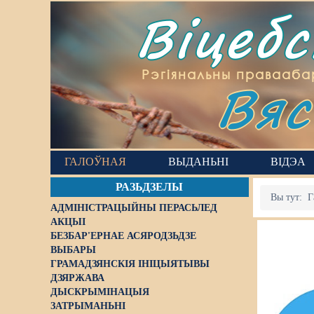
Віцеб
Вяс
Рэгіянальны правааба
ГАЛОЎНАЯ
ВЫДАНЬНІ
ВІДЭА
РАЗЬДЗЕЛЫ
Вы тут:
Г
АДМІНІСТРАЦЫЙНЫ ПЕРАСЬЛЕД
АКЦЫІ
БЕЗБАР'ЕРНАЕ АСЯРОДЗЬДЗЕ
ВЫБАРЫ
ГРАМАДЗЯНСКІЯ ІНІЦЫЯТЫВЫ
ДЗЯРЖАВА
ДЫСКРЫМІНАЦЫЯ
ЗАТРЫМАНЬНІ