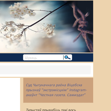
Суд Чыгуначнага раёна Віцебска
прызнаў “экстрэмісцкім” Instagram-
акаўнт “Честная газета. Самиздат”
Турыстаў прывабіць такі вось