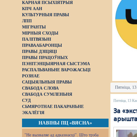
КАРНАЯ ПСЫХІЯТРЫЯ
КПЧ ААН
КУЛЬТУРНЫЯ ПРАВЫ
ЛПП
МІГРАНТЫ
МІРНЫЯ СХОДЫ
ПАЛІТВЯЗЬНІ
ПРАВААБАРОНЦЫ
ПРАВЫ ДЗІЦЯЦІ
ПРАВЫ ПРАЦОЎНЫХ
ПЭНІТЭНЦЫЯРНАЯ СЫСТЭМА
РАСПАЛЬВАНЬНЕ ВАРОЖАСЬЦІ
РОЗНАЕ
САЦЫЯЛЬНЫЯ ПРАВЫ
Пятніца, 13
СВАБОДА СЛОВА
СВАБОДА СУМЛЕНЬНЯ
СУД
Пятніца, 13 Ка
СЬМЯРОТНАЕ ПАКАРАНЬНЕ
За «экс
ЭКАЛЁГІЯ
арышта
НАВІНЫ ПЦ «ВЯСНА»
"Не вызваляе ад адказнасці". Што трэба