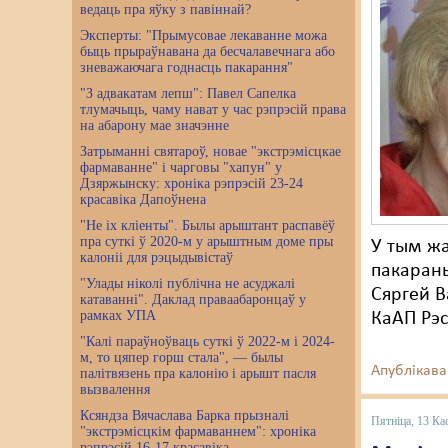
ведаць пра яўку з павіннай?
Эксперты: "Прымусовае лекаванне можа
быць прыраўнавана да бесчалавечнага або
зневажаючага годнасць пакарання"
"З адвакатам лепш": Павел Сапелка
тлумачыць, чаму нават у час рэпрэсій права
на абарону мае значэнне
Затрыманні святароў, новае "экстрэмісцкае
фармаванне" і чарговы "хапун" у
Дзяржынску: хроніка рэпрэсій 23-24
красавіка Дапоўнена
"Не іх кліенты". Былы арыштант распавёў
пра суткі ў 2020-м у арыштным доме пры
У тым жа
калоніі для рэцыдывістаў
пакараны
"Улады ніколі публічна не асуджалі
Сяргей В
катаванні". Даклад праваабаронцаў у
рамках УПА
КаАП Рэс
"Калі параўноўваць суткі ў 2022-м і 2024-
м, то цяпер горш стала", — былы
Апублікава
палітвязень пра калонію і арышт пасля
вызвалення
Ксяндза Вячаслава Барка прызналі
Пятніца, 13 Ка
"экстрэмісцкім фармаваннем": хроніка
рэпрэсій 16-17 красавіка