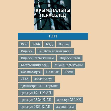
ТЭГІ
ІЧУ
БНФ
БХД
Ворша
Віцебск
Віцебскі аблвыканкам
Віцебскі гарвыканкам
Віцебскі раён
Кастрычніцкі раён
Міхаіл Жамчужны
Наваполацак
Полацак
Расея
СІЗА
абласны суд
адміністрацыйны арышт
артыкул 19 11 КаАП
артыкул 23 34 КаАП
артыкул 369 КК
артыкул 2423 КаАП
журналісты