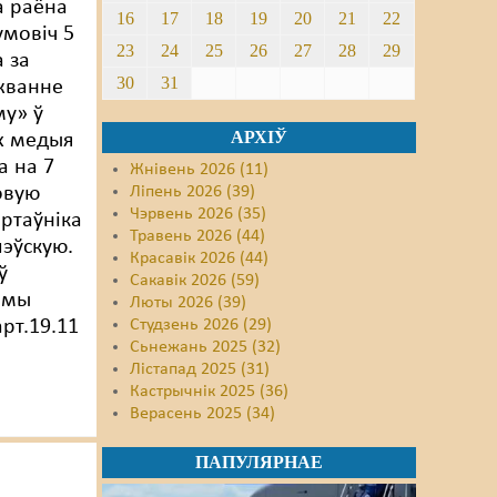
а раёна
16
17
18
19
20
21
22
умовіч 5
23
24
25
26
27
28
29
а за
30
31
жванне
му» ў
АРХІЎ
х медыя
 на 7
Жнівень 2026 (11)
овую
Ліпень 2026 (39)
Чэрвень 2026 (35)
ртаўніка
Травень 2026 (44)
эўскую.
Красавік 2026 (44)
ў
Сакавік 2026 (59)
рамы
Люты 2026 (39)
арт.19.11
Студзень 2026 (29)
Сьнежань 2025 (32)
Лістапад 2025 (31)
Кастрычнік 2025 (36)
Верасень 2025 (34)
ПАПУЛЯРНАЕ