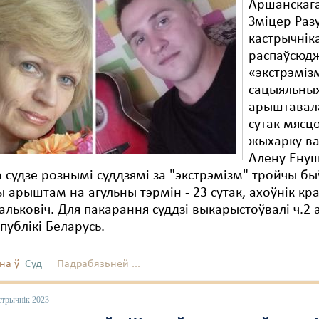
Аршанскаг
Зміцер Раз
кастрычнік
распаўсюд
«экстрэміз
сацыяльны
арыштавала
сутак мясц
жыхарку ва
Алену Енуш
 судзе рознымі суддзямі за "экстрэмізм" тройчы бы
 арыштам на агульны тэрмін - 23 сутак, ахоўнік к
альковіч. Для пакарання суддзі выкарыстоўвалі ч.2 
публікі Беларусь.
на ў
Суд
Падрабязьней ...
стрычнік 2023