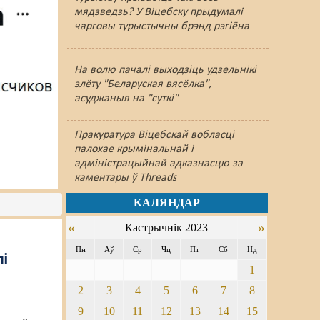
мядзведзь? У Віцебску прыдумалі
чарговы турыстычны брэнд рэгіёна
На волю пачалі выходзіць удзельнікі
злёту "Беларуская вясёлка",
асуджаныя на "суткі"
Пракуратура Віцебскай вобласці
палохае крымінальнай і
адміністрацыйнай адказнасцю за
каментары ў Threads
КАЛЯНДАР
«
»
Кастрычнік 2023
Пн
Аў
Ср
Чц
Пт
Сб
Нд
лі
1
2
3
4
5
6
7
8
а
9
10
11
12
13
14
15