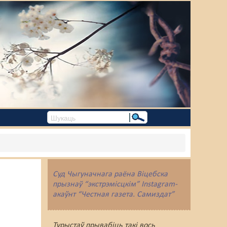
Суд Чыгуначнага раёна Віцебска
прызнаў “экстрэмісцкім” Instagram-
акаўнт “Честная газета. Самиздат”
Турыстаў прывабіць такі вось