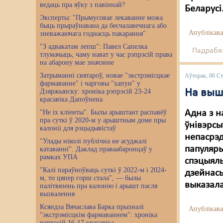
ведаць пра яўку з павіннай?
Беларусі
Эксперты: "Прымусовае лекаванне можа
быць прыраўнавана да бесчалавечнага або
Апублікава
зневажаючага годнасць пакарання"
"З адвакатам лепш": Павел Сапелка
Падрабяз
тлумачыць, чаму нават у час рэпрэсій права
на абарону мае значэнне
Затрыманні святароў, новае "экстрэмісцкае
Аўторак, 06 Ст
фармаванне" і чарговы "хапун" у
На выш
Дзяржынску: хроніка рэпрэсій 23-24
красавіка Дапоўнена
"Не іх кліенты". Былы арыштант распавёў
Адна з н
пра суткі ў 2020-м у арыштным доме пры
ўнівэрсы
калоніі для рэцыдывістаў
непасрэд
"Улады ніколі публічна не асуджалі
папуляры
катаванні". Даклад праваабаронцаў у
рамках УПА
спэцыяль
"Калі параўноўваць суткі ў 2022-м і 2024-
дзейнась
м, то цяпер горш стала", — былы
выказала
палітвязень пра калонію і арышт пасля
вызвалення
Ксяндза Вячаслава Барка прызналі
Апублікава
"экстрэмісцкім фармаваннем": хроніка
рэпрэсій 16-17 красавіка