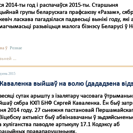
я 2014-ты год і распачаўся 2015-ты. Старшыня
цыйнай групы беларускага прафсаюзу «Разам», сяб
кевіч ласкава пагадзілася падвесьці вынікі году, які 
магчымасьці разьвіцьця малога бізнэсу Беларусі ў
на ў
Рознае
ьней ...
дзень 2015
 Каваленка выйшаў на волю (дададзена відэ
зесяці сутак арышту з ізалятару часовага ўтрыманьн
йшаў сябра КХП БНФ Сяргей Каваленка. Ён быў за
ня 2014 году. 27 сьнежня пастановай Першамайска
Віцебску актывіст быў абвінавачаны ў зьдзяйсьнень
 хуліганства паводле артыкулу 17.1 Кодэксу аб
трацыйных правапарушэньнях.