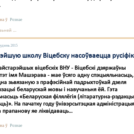
.
на ў
Рознае
ьней ...
удзень 2015
эйшую школу Віцебску насоўваецца русіфі
айстарэйшых віцебскіх ВНУ - Віцебскі дзяржаўны
тэт імя Машэрава - мае ўсяго адну спэцыяльнасьць,
на зьвязаную з прафэсійнай падрыхтоўкай дзеля
зацыі беларускай мовы і навучаньня ёй. Гэта
насьць «Беларуская філялёгія (літаратурна-рэдакц
ць)». На пачатку году ўнівэрсытэцкая адміністрацы
 прапанову яе ліквідаваць…
на ў
Рознае