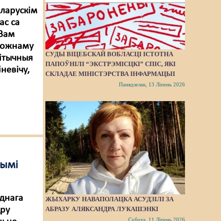
ларускім
ас са
 Вам
 кожнаму
СУДЫ ВІЦЕБСКАЙ ВОБЛАСЦІ ІСТОТНА
літычныя
ПАПОЎНІЛІ “ЭКСТРЭМІСЦКІ” СПІС, ЯКІ
невічу,
СКЛАДАЕ МІНІСТЭРСТВА ІНФАРМАЦЫІ
Панядзелак, 13 Ліпень 2026
нымі
днага
ЖЫХАРКУ НАВАПОЛАЦКА АСУДЗІЛІ ЗА
дру
АБРАЗУ АЛЯКСАНДРА ЛУКАШЭНКІ
Субота, 11 Ліпень 2026