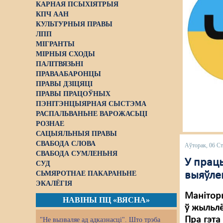
КАРНАЯ ПСЫХІЯТРЫЯ
КПЧ ААН
КУЛЬТУРНЫЯ ПРАВЫ
ЛПП
МІГРАНТЫ
МІРНЫЯ СХОДЫ
ПАЛІТВЯЗЬНІ
ПРАВААБАРОНЦЫ
ПРАВЫ ДЗІЦЯЦІ
ПРАВЫ ПРАЦОЎНЫХ
ПЭНІТЭНЦЫЯРНАЯ СЫСТЭМА
РАСПАЛЬВАНЬНЕ ВАРОЖАСЬЦІ
РОЗНАЕ
САЦЫЯЛЬНЫЯ ПРАВЫ
СВАБОДА СЛОВА
Аўторак, 06 Ст
СВАБОДА СУМЛЕНЬНЯ
У працы
СУД
СЬМЯРОТНАЕ ПАКАРАНЬНЕ
выяўле
ЭКАЛЁГІЯ
Маніторы
НАВІНЫ ПЦ «ВЯСНА»
ў жыльлё
Пра гэта
"Не вызваляе ад адказнасці". Што трэба