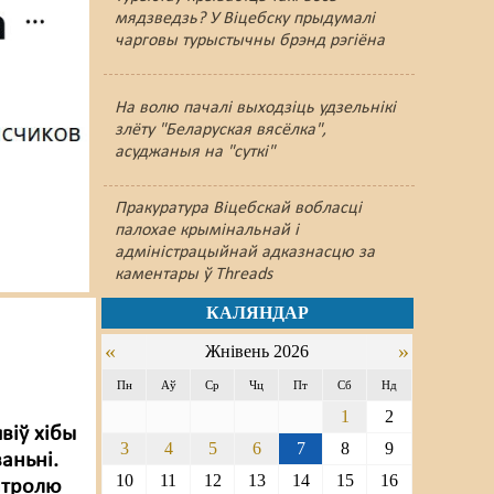
мядзведзь? У Віцебску прыдумалі
чарговы турыстычны брэнд рэгіёна
На волю пачалі выходзіць удзельнікі
злёту "Беларуская вясёлка",
асуджаныя на "суткі"
Пракуратура Віцебскай вобласці
палохае крымінальнай і
адміністрацыйнай адказнасцю за
каментары ў Threads
КАЛЯНДАР
«
»
Жнівень 2026
Пн
Аў
Ср
Чц
Пт
Сб
Нд
1
2
віў хібы
3
4
5
6
7
8
9
аньні.
10
11
12
13
14
15
16
нтролю