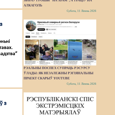
ЗБІРАЎ ГРОШЫ “НА ХРАМ”, А ТРАЦІЎ НА
АЛКАГОЛЬ
Субота, 11 Ліпень 2026
з
эньні
тавах.
мадзтва”
РЭАЛЬНЫ ПОСПЕХ СУПРАЦЬ РЭСУРСУ
ЎЛАДЫ: ЯК НЕЗАЛЕЖНЫ РЭГІЯНАЛЬНЫ
ПРАЕКТ СКАРЫЎ YOUTUBE
Субота, 11 Ліпень 2026
ў з