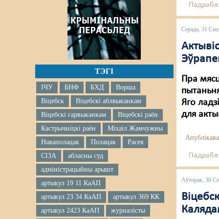
Падрабяз
Серада, 31 Сне
Актыві
Эўрапе
ТЭГІ
Пра мясц
ІЧУ
БНФ
БХД
Ворша
пытаньня
Віцебск
Віцебскі аблвыканкам
Яго ладз
для акты
Віцебскі гарвыканкам
Віцебскі раён
Кастрычніцкі раён
Міхаіл Жамчужны
Апублікава
Наваполацак
Полацак
Расея
Падрабяз
СІЗА
абласны суд
адміністрацыйны арышт
Аўторак, 30 С
артыкул 19 11 КаАП
Віцебс
артыкул 23 34 КаАП
артыкул 369 КК
Каляда
артыкул 2423 КаАП
журналісты