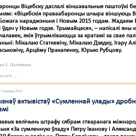
ронцы Віцебску даслалі віншавальныя паштоўкі бе
ьням: «Віцебскія праваабаронцы шчыра віншуюць В
 Божага нараджэньня і Новым 2015 годам. Жадаем
і ўдач у Новым годзе. Трымайцеся», – напісалі яны
 чалавек, якія ўтрымліваюцца за кратамі за свае па
ньні: Мікалаю Статкевічу, Мікалаю Дзядку, Ігару Алі
аськовічу, Арцёму Пракапенку, Юрыю Рубцову.
на ў
Палітвязьні
ьней ...
9 Снежань 2014
ызнаў актывістаў «Сумленнай улады» дроб
амі
завых велічынь штрафу сябрам стваранага міжнаро
ьня «За сумленную ўладу» Пятру Іванову і Аляксан