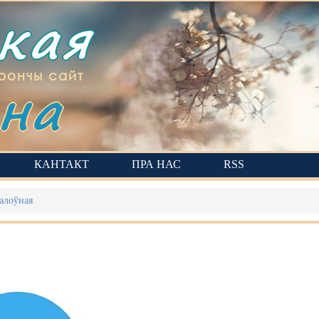
ская
на
рончы сайт
КАНТАКТ
ПРА НАС
RSS
алоўная