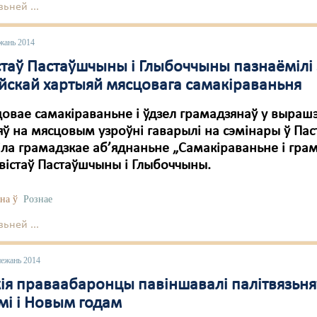
ьней ...
жань 2014
стаў Пастаўшчыны і Глыбоччыны пазнаёмілі 
йскай хартыяй мясцовага самакіраваньня
овае самакіраваньне і ўдзел грамадзянаў у выраш
ў на мясцовым узроўні гаварылі на сэмінары ў Пас
іла грамадзкае аб’яднаньне „Самакіраваньне і гра
вістаў Пастаўшчыны і Глыбоччыны.
на ў
Рознае
ьней ...
нежань 2014
кія праваабаронцы павіншавалі палітвязьня
мі і Новым годам