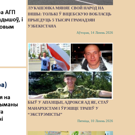
ЛУКАШЭНКА МЯНЯЕ СВОЙ НАРОД НА
ра АГП
ІНШЫ: ТОЛЬКІ Ў ВІЦЕБСКУЮ ВОБЛАСЦЬ
адышоў, і
ПРЫЕДУЦЬ 5 ТЫСЯЧ ГРАМАДЗЯН
УЗБЕКІСТАНА
 Новым
Аўторак, 14 Ліпень 2026
а)
я на
БЫЎ У АПАЗІЦЫІ, АДРОКСЯ АД ЯЕ, СТАЎ
трыманы
МАНАРХІСТАМ І ЎРЭШЦЕ ТРАПІЎ У
га
“ЭКСТРЭМІСТЫ”
ні
Пятніца, 10 Ліпень 2026