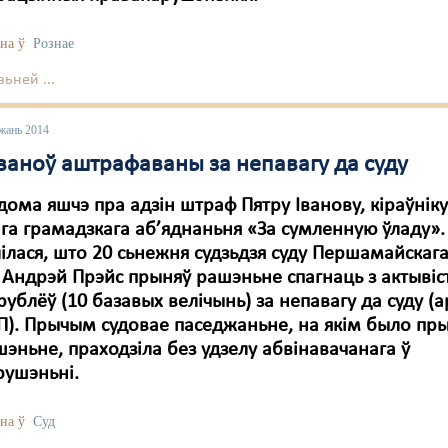
на ў
Рознае
ьней ...
жань 2014
Іваноў аштрафаваны за непавагу да суду
дома яшчэ пра адзін штраф Пятру Іванову, кіраўнік
га грамадзкага аб’яднаньня «За сумленную ўладу».
ілася, што 20 сьнежня судзьдзя суду Першамайскаг
 Андрэй Прэйс прыняў рашэньне спагнаць з актывіст
рублёў (10 базавых велічынь) за непавагу да суду (
П). Прычым судовае паседжаньне, на якім было пр
шэньне, праходзіла без удзелу абвінавачанага ў
рушэньні.
на ў
Суд