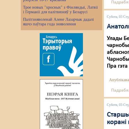
Падрабяз
Трое новых "хросных" з Фінляндыі, Латвіі
і Германіі для палітвязняў у Беларусі
Субота, 03 Сту
Палітзняволенай Алене Лазарчык дадалі
яшчэ паўтара года зняволення
Анатол
Улады Бе
чарнобыл
абласног
Чарнобыл
Пра гэта
Апублікава
Падрабяз
Субота, 03 Сту
Старшы
корані 