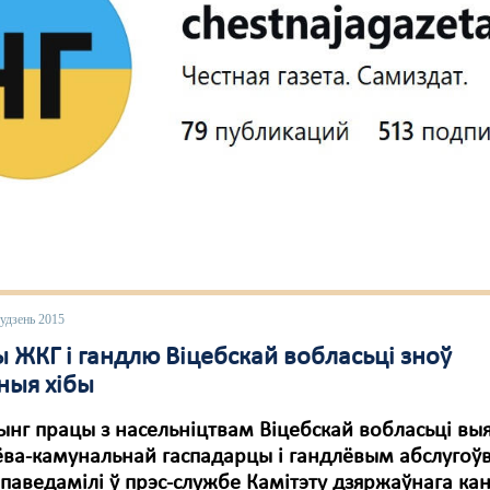
удзень 2015
 ЖКГ і гандлю Віцебскай вобласьці зноў
ныя хібы
нг працы з насельніцтвам Віцебскай вобласьці выя
ва-камунальнай гаспадарцы і гандлёвым абслугоўв
 паведамілі ў прэс-службе Камітэту дзяржаўнага ка