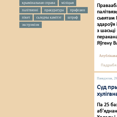
крымінальная справа
міліцыя
Правааба
палітвязні
пракуратура
прафсаюз
палітвяз
пікет
сьледчы камітэт
штраф
сьвятам
здароўя 
экстрэмізм
з шасьці
перакана
Яўгену В
Апублікава
Падрабяз
Панядзелак, 2
Суд пр
хуліган
Па 25 ба
аб’яднан