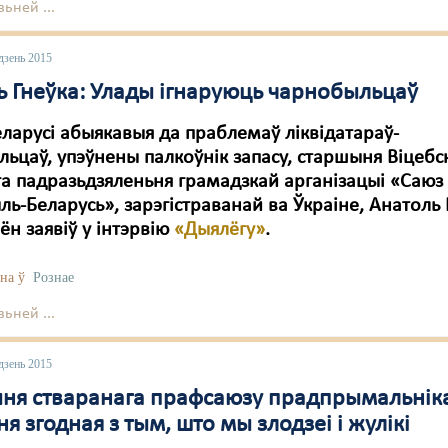
ьней ...
дзень 2015
ь Гнеўка: Улады ігнаруюць чарнобыльцаў
ларусі абыякавыя да праблемаў ліквідатараў-
ьцаў, упэўнены палкоўнік запасу, старшыня Віцебс
а падразьдзяленьня грамадзкай арганізацыі «Саюз
ь-Беларусь», зарэгістраванай ва Ўкраіне, Анатоль 
 ён заявіў у інтэрвію
«Дыялёгу»
.
на ў
Рознае
ьней ...
дзень 2015
ня стваранага прафсаюзу прадпрымальніка
ня згодная з тым, што мы злодзеі і жулікі