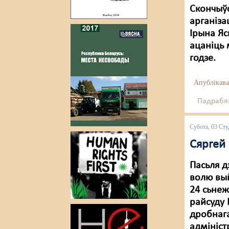
Скончыўс
арганіза
Ірына Яс
ацаніць 
годзе.
Апублікава
Падрабяз
Субота, 03 Сту
Сяргей
Пасьля д
волю вы
24 сьнеж
райсуду 
дробнага
адмініс