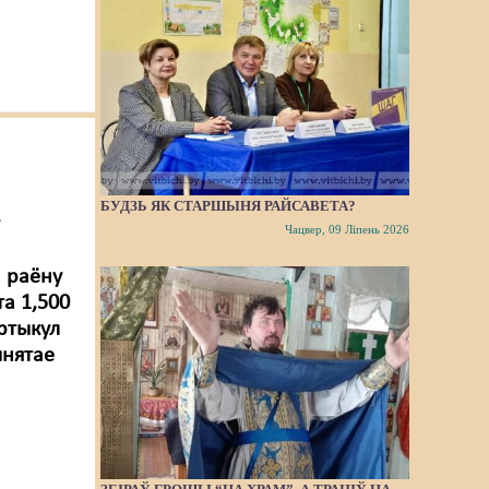
БУДЗЬ ЯК СТАРШЫНЯ РАЙСАВЕТА?
у
Чацвер, 09 Ліпень 2026
а раёну
а 1,500
артыкул
ынятае