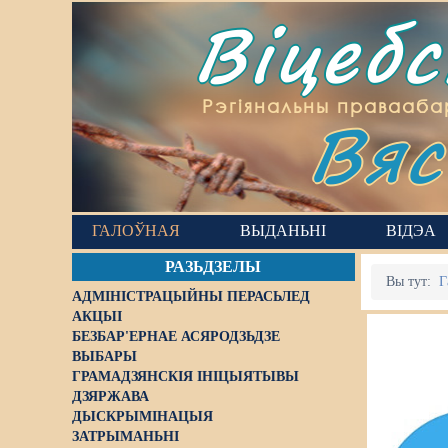
Віцеб
Вяс
Рэгіянальны правааба
ГАЛОЎНАЯ
ВЫДАНЬНІ
ВІДЭА
РАЗЬДЗЕЛЫ
Вы тут:
Г
АДМІНІСТРАЦЫЙНЫ ПЕРАСЬЛЕД
АКЦЫІ
БЕЗБАР'ЕРНАЕ АСЯРОДЗЬДЗЕ
ВЫБАРЫ
ГРАМАДЗЯНСКІЯ ІНІЦЫЯТЫВЫ
ДЗЯРЖАВА
ДЫСКРЫМІНАЦЫЯ
ЗАТРЫМАНЬНІ