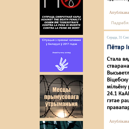
Апублікава
Падрабяз
Серада, 31 Сне
Пётар 
Стала вя
стварана
Высьветл
Віцебску
мільёну 
24.1 КаА
гэтае ра
правапа
Апублікава