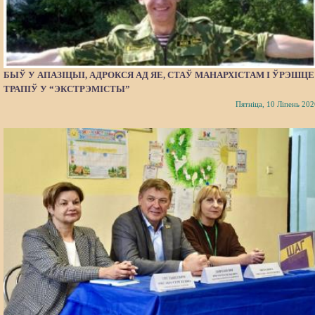
БЫЎ У АПАЗІЦЫІ, АДРОКСЯ АД ЯЕ, СТАЎ МАНАРХІСТАМ І ЎРЭШЦЕ
ТРАПІЎ У “ЭКСТРЭМІСТЫ”
Пятніца, 10 Ліпень 202