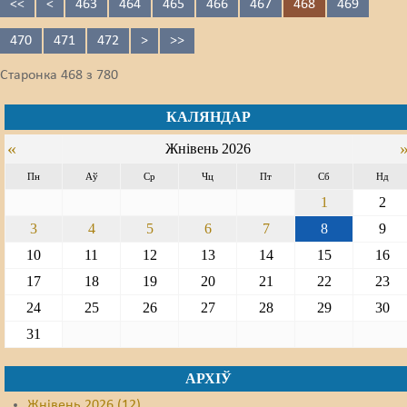
<<
<
463
464
465
466
467
468
469
470
471
472
>
>>
Старонка 468 з 780
КАЛЯНДАР
«
Жнівень 2026
Пн
Аў
Ср
Чц
Пт
Сб
Нд
1
2
3
4
5
6
7
8
9
10
11
12
13
14
15
16
17
18
19
20
21
22
23
24
25
26
27
28
29
30
31
АРХІЎ
Жнівень 2026 (12)