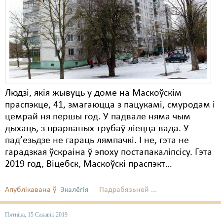
Карная псыхіятрыя
КПЧ ААН
Культурныя правы
ЛПП
Мігранты
Людзі, якія жывуць у доме на Маскоўскім
Мірныя сходы
праспэкце, 41, змагаюцца з пацукамі, смуродам і
цемрай ня першы год. У падвале няма чым
Палітвязьні
дыхаць, з прарваных трубаў ліецца вада. У
Праваабаронцы
пад’езьдзе не гараць лямпачкі. І не, гэта не
гарадзкая ўскраіна ў эпоху постапакаліпсісу. Гэта
Правы дзіцяці
2019 год, Віцебск, Маскоўскі праспэкт…
Пэнітэнцыярная сыстэма
Апублікавана ў
Экалёгія
Падрабязьней ...
Распальваньне варожасьці
Пятніца, 15 Сакавік 2019
Рознае