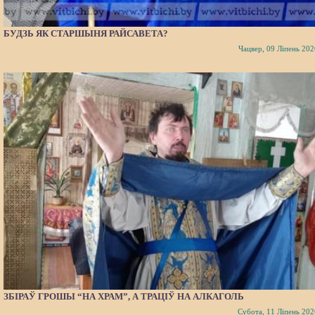
БУДЗЬ ЯК СТАРШЫНЯ РАЙСАВЕТА?
Чацвер, 09 Ліпень 202
ЗБІРАЎ ГРОШЫ “НА ХРАМ”, А ТРАЦІЎ НА АЛКАГОЛЬ
Субота, 11 Ліпень 202