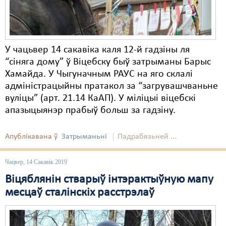
У чацьвер 14 сакавіка каля 12-й гадзіны ля
“сіняга дому” ў Віцебску быў затрыманы Барыс
Хамайда. У Чыгуначным РАУС на яго склалі
адміністрацыйны пратакол за “загрувашчваньне
вуліцы” (арт. 21.14 КаАП). У міліцыі віцебскі
апазыцыянэр прабыў больш за гадзіну.
Апублікавана ў
Затрыманьні
Падрабязьней ...
Чацвер, 14 Сакавік 2019
Віцяблянін стварыў інтэрактыўную мапу
месцаў сталінскіх расстрэлаў