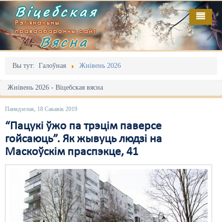
Віцебская
Рэгіянальны
праваабарончы сайт
Вясна
Галоўная
Выданьні
Адміністрацыйны перасьлед
Вы тут:
Галоўная
Жнівень 2026
Відэа
Акцыі
Жнівень 2026 - Віцебская вясна
Кантакт
Безбар'ернае асяродзьдзе
Панядзелак, 18 Сакавік 2019
Пра нас
Выбары
“Пацукі ўжо па трэцім паверсе
гойсаюць”. Як жывуць людзі на
RSS
Грамадзянскія ініцыятывы
Маскоўскім праспэкце, 41
Дзяржава
Дыскрымінацыя
Затрыманьні