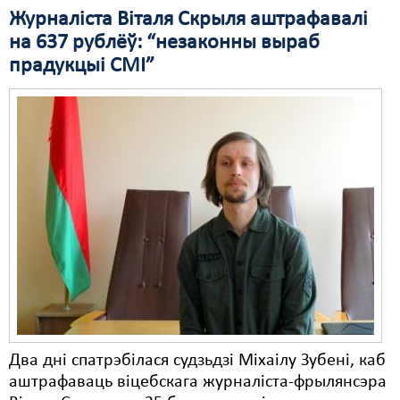
Журналіста Віталя Скрыля аштрафавалі
Свабода слова
на 637 рублёў: “незаконны выраб
прадукцыі СМІ”
Свабода сумленьня
Суд
Сьмяротнае пакараньне
Экалёгія
Правы працоўных
Сацыяльныя правы
Два дні спатрэбілася судзьдзі Міхаілу Зубені, каб
аштрафаваць віцебскага журналіста-фрылянсэра