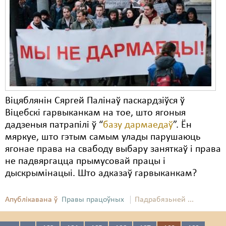
Віцяблянін Сяргей Палінаў паскардзіўся ў
Віцебскі гарвыканкам на тое, што ягоныя
дадзеныя патрапілі ў “
базу дармаедаў
”. Ён
мяркуе, што гэтым самым улады парушаюць
ягонае права на свабоду выбару заняткаў і права
не падвяргацца прымусовай працы і
дыскрымінацыі. Што адказаў гарвыканкам?
Апублікавана ў
Правы працоўных
Падрабязьней ...