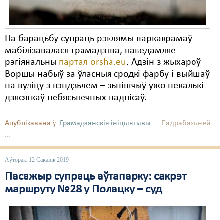
На барацьбу супраць рэклямы наркакрамаў
мабілізавалася грамадзтва, паведамляе
рэгіянальны
партал orsha.eu
. Адзін з жыхароў
Воршы набыў за ўласныя сродкі фарбу і выйшаў
на вуліцу з пэндзьлем – зьнішчыў ужо некалькі
дзясяткаў небясьпечных надпісаў.
Апублікавана ў
Грамадзянскія ініцыятывы
Падрабязьней
...
Аўторак, 12 Сакавік 2019
Пасажыр супраць аўтапарку: сакрэт
маршруту №28 у Полацку – суд