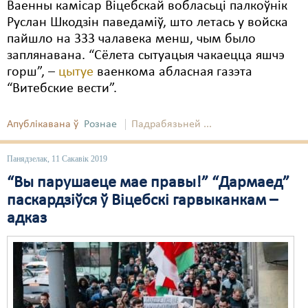
Ваенны камісар Віцебскай вобласьці палкоўнік
Руслан Шкодзін паведаміў, што летась у войска
пайшло на 333 чалавека менш, чым было
заплянавана. “Сёлета сытуацыя чакаецца яшчэ
горш”, –
цытуе
ваенкома абласная газэта
“Витебские вести”.
Апублікавана ў
Рознае
Падрабязьней ...
Панядзелак, 11 Сакавік 2019
“Вы парушаеце мае правы!” “Дармаед”
паскардзіўся ў Віцебскі гарвыканкам –
адказ