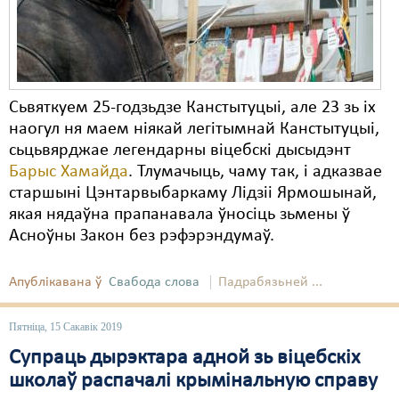
Сьвяткуем 25-годзьдзе Канстытуцыі, але 23 зь іх
наогул ня маем ніякай легітымнай Канстытуцыі,
сьцьвярджае легендарны віцебскі дысыдэнт
Барыс Хамайда
. Тлумачыць, чаму так, і адказвае
старшыні Цэнтарвыбаркаму Лідзіі Ярмошынай,
якая нядаўна прапанавала ўносіць зьмены ў
Асноўны Закон без рэфэрэндумаў.
Апублікавана ў
Свабода слова
Падрабязьней ...
Пятніца, 15 Сакавік 2019
Супраць дырэктара адной зь віцебскіх
школаў распачалі крымінальную справу