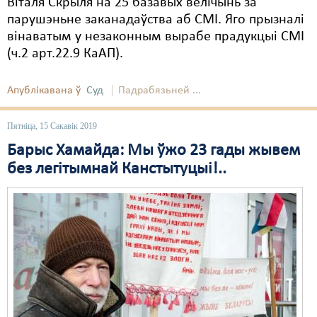
Віталя Скрыля на 25 базавых велічынь за
парушэньне заканадаўства аб СМІ. Яго прызналі
вінаватым у незаконным вырабе прадукцыі СМІ
(ч.2 арт.22.9 КаАП).
Апублікавана ў
Суд
Падрабязьней ...
Пятніца, 15 Сакавік 2019
Барыс Хамайда: Мы ўжо 23 гады жывем
без легітымнай Канстытуцыі!..