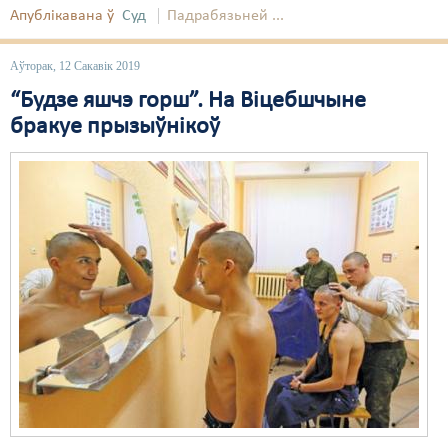
Апублікавана ў
Суд
Падрабязьней ...
Аўторак, 12 Сакавік 2019
“Будзе яшчэ горш”. На Віцебшчыне
бракуе прызыўнікоў