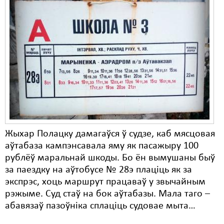
Жыхар Полацку дамагаўся ў судзе, каб мясцовая
аўтабаза кампэнсавала яму як пасажыру 100
рублёў маральнай шкоды. Бо ён вымушаны быў
за паездку на аўтобусе № 28э плаціць як за
экспрэс, хоць маршрут працаваў у звычайным
рэжыме. Суд стаў на бок аўтабазы. Мала таго –
абавязаў пазоўніка сплаціць судовае мыта…