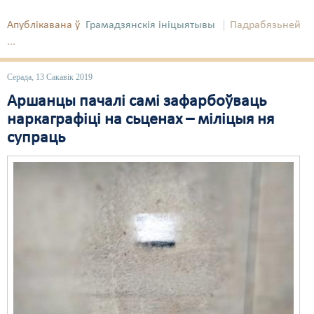
Апублікавана ў
Грамадзянскія ініцыятывы
Падрабязьней
...
Серада, 13 Сакавік 2019
Аршанцы пачалі самі зафарбоўваць
наркаграфіці на сьценах – міліцыя ня
супраць