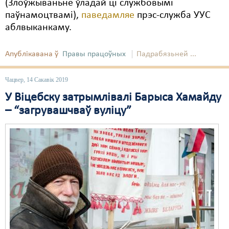
(Злоўжываньне ўладай ці службовымі
паўнамоцтвамі),
паведамляе
прэс-служба УУС
аблвыканкаму.
Апублікавана ў
Правы працоўных
Падрабязьней ...
Чацвер, 14 Сакавік 2019
У Віцебску затрымлівалі Барыса Хамайду
– “загрувашчваў вуліцу”