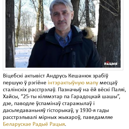
Віцебскі актывіст Андрусь Кешанюк зрабіў
першую ў рэгіёне
інтэрактыўную мапу
месцаў
сталінскіх расстрэлаў. Пазначыў на ёй вёскі Паляі,
Хайсы, “25-ты кілямэтар па Гарадоцкай шашы”,
дзе, паводле ўспамінаў старажылаў і
дасьледаваньняў гісторыкаў, у 1930-я гады
расстрэльвалі мірных жыхароў, паведамляе
Беларускае Радыё Рацыя
.