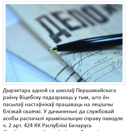
Дырэктара адной са школаў Першамайскага
раёну Віцебску падазраюць у тым, што ён
пасылаў настаўнікаў працаваць на лецішчы
блізкай сваячкі. У дачыненьні да службовай
асобы распачалі крымінальную справу паводле
ч. 2 арт. 424 КК Рэспублікі Беларусь