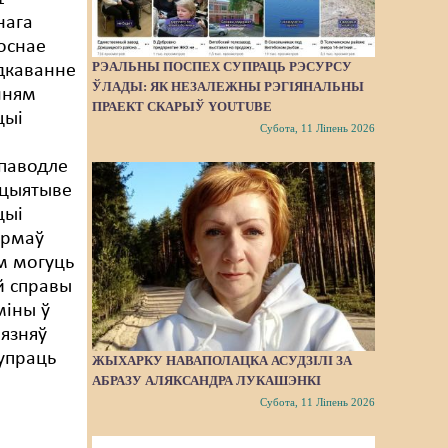
нага
лоснае
РЭАЛЬНЫ ПОСПЕХ СУПРАЦЬ РЭСУРСУ
дкаванне
ЎЛАДЫ: ЯК НЕЗАЛЕЖНЫ РЭГІЯНАЛЬНЫ
нням
ПРАЕКТ СКАРЫЎ YOUTUBE
цыі
Субота, 11 Ліпень 2026
 паводле
ніцыятыве
цыі
урмаў
м могуць
й справы
міны ў
вязняў
супраць
ЖЫХАРКУ НАВАПОЛАЦКА АСУДЗІЛІ ЗА
АБРАЗУ АЛЯКСАНДРА ЛУКАШЭНКІ
Субота, 11 Ліпень 2026