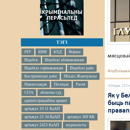
ТЭГІ
ІЧУ
БНФ
БХД
Ворша
мясцова
Віцебск
Віцебскі аблвыканкам
Віцебскі гарвыканкам
Віцебскі раён
Апублікава
Кастрычніцкі раён
Міхаіл Жамчужны
Наваполацак
Полацак
Расея
Аўторак, 23 Ст
СІЗА
абласны суд
Як у Бе
адміністрацыйны арышт
быць п
артыкул 19 11 КаАП
правап
артыкул 23 34 КаАП
артыкул 369 КК
артыкул 2423 КаАП
журналісты