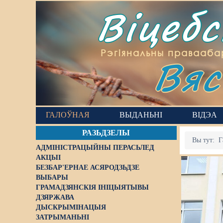
Віцеб
Вяс
Рэгіянальны правааба
ГАЛОЎНАЯ
ВЫДАНЬНІ
ВІДЭА
РАЗЬДЗЕЛЫ
Вы тут:
Г
АДМІНІСТРАЦЫЙНЫ ПЕРАСЬЛЕД
АКЦЫІ
БЕЗБАР'ЕРНАЕ АСЯРОДЗЬДЗЕ
ВЫБАРЫ
ГРАМАДЗЯНСКІЯ ІНІЦЫЯТЫВЫ
ДЗЯРЖАВА
ДЫСКРЫМІНАЦЫЯ
ЗАТРЫМАНЬНІ