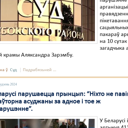
парушэнне
арганізацыі
правядзен
пікетаванн
сацыяльных
пакараў а
на 10 сутак
загадчыка 
й крамы Аляксандра Зарэмбу.
на ў
Суд
Падрабязьней ...
удзень 2024
ларусі парушаецца прынцып: “Ніхто не пав
аўторна асуджаны за адное і тое ж
арушэнне”.
У Беларусі 
артыкул 41