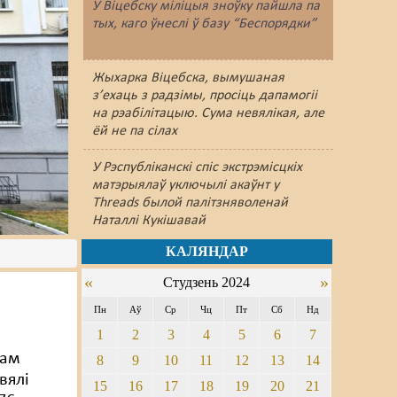
У Віцебску міліцыя зноўку пайшлa па
тых, каго ўнеслі ў базу “Беспорядки”
Жыхарка Віцебска, вымушаная
з’ехаць з радзімы, просіць дапамогіі
на рэабілітацыю. Сума невялікая, але
ёй не па сілах
У Рэспубліканскі спіс экстрэмісцкіх
матэрыялаў уключылі акаўнт у
Threads былой палітзняволенай
Наталлі Кукішавай
КАЛЯНДАР
«
»
Студзень 2024
Пн
Аў
Ср
Чц
Пт
Сб
Нд
1
2
3
4
5
6
7
кам
8
9
10
11
12
13
14
авялі
15
16
17
18
19
20
21