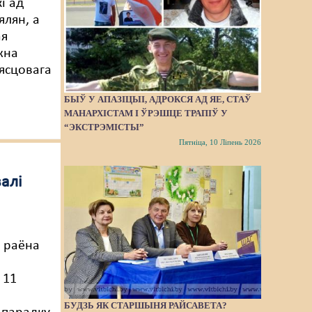
і ад
ялян, а
ая
жна
мясцовага
БЫЎ У АПАЗІЦЫІ, АДРОКСЯ АД ЯЕ, СТАЎ
МАНАРХІСТАМ І ЎРЭШЦЕ ТРАПІЎ У
“ЭКСТРЭМІСТЫ”
Пятніца, 10 Ліпень 2026
алі
а
 раёна
 11
БУДЗЬ ЯК СТАРШЫНЯ РАЙСАВЕТА?