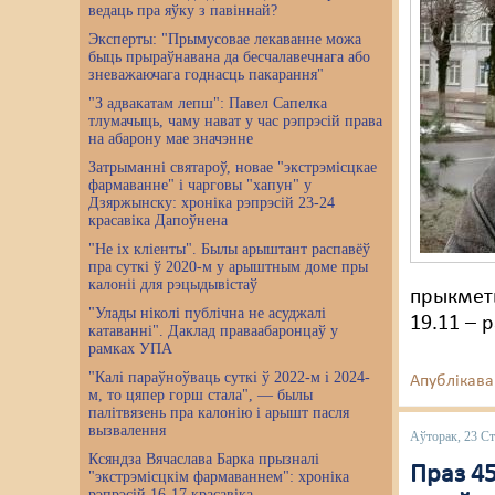
ведаць пра яўку з павіннай?
Эксперты: "Прымусовае лекаванне можа
быць прыраўнавана да бесчалавечнага або
зневажаючага годнасць пакарання"
"З адвакатам лепш": Павел Сапелка
тлумачыць, чаму нават у час рэпрэсій права
на абарону мае значэнне
Затрыманні святароў, новае "экстрэмісцкае
фармаванне" і чарговы "хапун" у
Дзяржынску: хроніка рэпрэсій 23-24
красавіка Дапоўнена
"Не іх кліенты". Былы арыштант распавёў
пра суткі ў 2020-м у арыштным доме пры
калоніі для рэцыдывістаў
прыкметы
"Улады ніколі публічна не асуджалі
19.11 – 
катаванні". Даклад праваабаронцаў у
рамках УПА
"Калі параўноўваць суткі ў 2022-м і 2024-
Апублікава
м, то цяпер горш стала", — былы
палітвязень пра калонію і арышт пасля
вызвалення
Аўторак, 23 Ст
Ксяндза Вячаслава Барка прызналі
Праз 45
"экстрэмісцкім фармаваннем": хроніка
рэпрэсій 16-17 красавіка