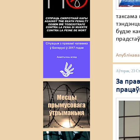
таксама 
тэндэнцы
будзе ка
прадстаў
Апублікава
Аўторак, 23 Ст
За пра
працаў