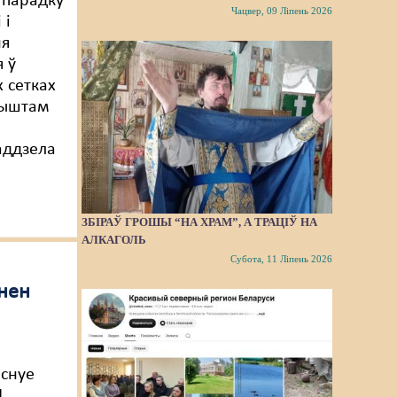
 парадку
Чацвер, 09 Ліпень 2026
 і
ня
я ў
 сетках
рыштам
аддзела
ЗБІРАЎ ГРОШЫ “НА ХРАМ”, А ТРАЦІЎ НА
АЛКАГОЛЬ
Субота, 11 Ліпень 2026
інен
існуе
1