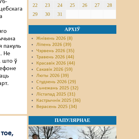
76-
22
23
24
25
26
27
28
іцебскага
29
30
31
а
АРХІЎ
яго
рычына
Жнівень 2026 (8)
Ліпень 2026 (39)
 пакуль
Чэрвень 2026 (35)
. Не
Травень 2026 (44)
 што ў
Красавік 2026 (44)
лефоне
Сакавік 2026 (59)
аць
Люты 2026 (39)
Студзень 2026 (29)
рт.
Сьнежань 2025 (32)
Лістапад 2025 (31)
Кастрычнік 2025 (36)
Верасень 2025 (34)
ПАПУЛЯРНАЕ
 тое,