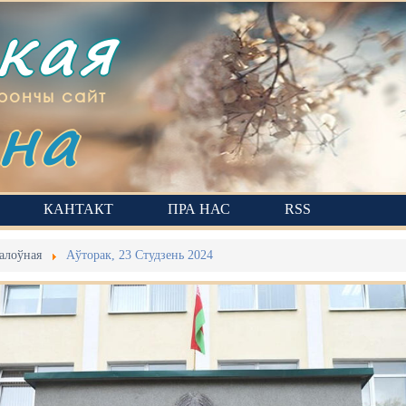
ская
на
рончы сайт
КАНТАКТ
ПРА НАС
RSS
алоўная
Аўторак, 23 Студзень 2024