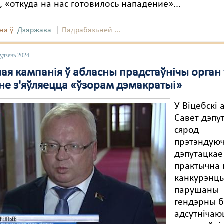
, «откуда на нас готовилось нападение»...
на ў
Дзяржава
Падрабязьней ...
удзень 2024
ая кампанія ў абласны прадстаўнічы орган
 не з'яўляецца «ўзорам дэмакратыі»
У Віцебскі
Савет дэпу
сярод
прэтэндую
дэпутацкае
практычна
канкурэнцы
парушаны
гендэрны б
адсутнічаю