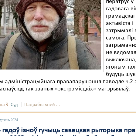
ператрус у 
гадовага в
грамадскаг
актывіста і
затрымалі 
самога. П
затрымання
не вядомая
выключана,
ягоным тэ
будуць шук
 адміністрацыйнага правапарушэння паводле ч.2 а
распаўсюд так званых «экстрэмісцкіх» матэрыялаў.
на ў
Суд
Падрабязьней ...
удзень 2024
 гадоў ізноў гучыць савецкая рыторыка пра