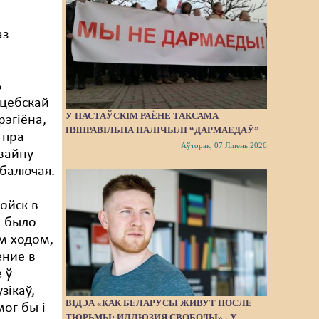
аз
ь
іцебскай
У ПАСТАЎСКІМ РАЁНЕ ТАКСАМА
рэгіёна,
НЯПРАВІЛЬНА ПАЛІЧЫЛІ “ДАРМАЕДАЎ”
 пра
Аўторак, 07 Ліпень 2026
вайну
балючая.
войск в
н было
м ходом,
ение в
 ў
зікаў,
ВІДЭА «КАК БЕЛАРУСЫ ЖИВУТ ПОСЛЕ
мог бы і
ТЮРЬМЫ: ИЛЛЮЗИЯ СВОБОДЫ» - У