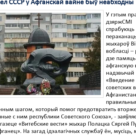
зел СССР у Афганскай вайне быў неабходны
У гэтым пр
дзяржСМІ
спрабуюць
пераканац
жыхароў В
вобласці – 
дзе памяць
афганскую 
надзвычай 
«Введение
советских 
Афганиста
правильны
нным шагом, который помог предотвратить вторж
ные с ним республики Советского Союза», - заяўляе
 газеце «Витебские вести» жыхар Полацка Сяргей Пу
ганец». На загад ідэалагічных службаў ён, мусіць, 