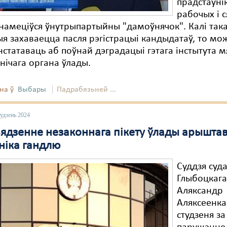
прадстаўнік
рабочых і с
намеціўся ўнутрыпартыйны "дамоўнячок". Калі так
я захаваецца пасля рэгістрацыі кандыдатаў, то мо
нстатаваць аб поўнай дэградацыі гэтага інстытута 
нічага органа ўлады.
на ў
Выбары
Падрабязьней ...
удзень 2024
вядзенне незаконнага пікету ўлады арыштав
ніка гандлю
Суддзя суд
Глыбоцкага
Аляксандр
Аляксеенка
студзеня за