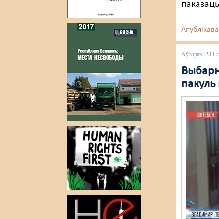
паказаць
Апублікава
Аўторак, 23 Ст
Выбарн
пакуль