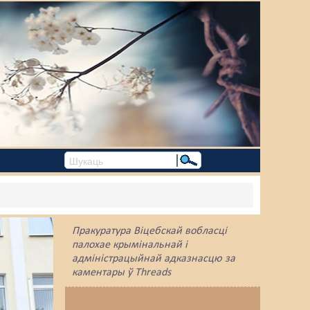
Пракуратура Віцебскай вобласці
палохае крымінальнай і
адміністрацыйнай адказнасцю за
каментары ў Threads