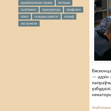
крымінальная справа
міліцыя
палітвязні
пракуратура
прафсаюз
пікет
сьледчы камітэт
штраф
экстрэмізм
бясконц
— адзін 
папраўчы
узбудзіл
некаторы
Апублікава