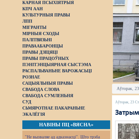
КАРНАЯ ПСЫХІЯТРЫЯ
КПЧ ААН
КУЛЬТУРНЫЯ ПРАВЫ
ЛПП
МІГРАНТЫ
МІРНЫЯ СХОДЫ
ПАЛІТВЯЗЬНІ
ПРАВААБАРОНЦЫ
ПРАВЫ ДЗІЦЯЦІ
ПРАВЫ ПРАЦОЎНЫХ
ПЭНІТЭНЦЫЯРНАЯ СЫСТЭМА
РАСПАЛЬВАНЬНЕ ВАРОЖАСЬЦІ
РОЗНАЕ
САЦЫЯЛЬНЫЯ ПРАВЫ
Аўторак, 23
СВАБОДА СЛОВА
СВАБОДА СУМЛЕНЬНЯ
СУД
Аўторак, 23 Ст
СЬМЯРОТНАЕ ПАКАРАНЬНЕ
Затрым
ЭКАЛЁГІЯ
НАВІНЫ ПЦ «ВЯСНА»
"Не вызваляе ад адказнасці". Што трэба