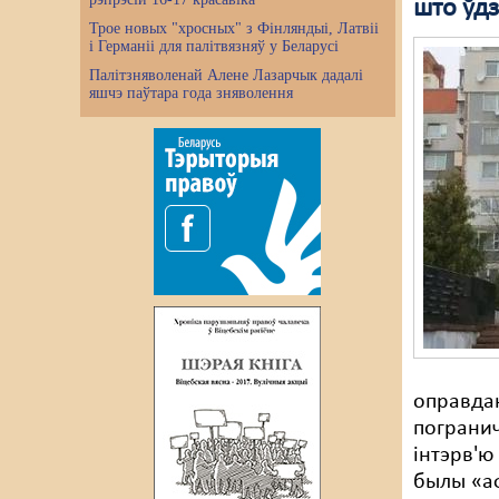
што ўд
Трое новых "хросных" з Фінляндыі, Латвіі
і Германіі для палітвязняў у Беларусі
Палітзняволенай Алене Лазарчык дадалі
яшчэ паўтара года зняволення
оправда
погранич
інтэрв'ю
былы «аф