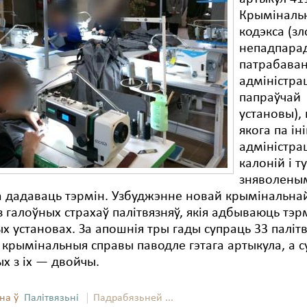
Крыміналь
кодэкса (з
непадпара
патрабава
адміністра
папраўчай
установы),
якога па і
адміністра
калоній і т
зняволены
а дадаваць тэрмін. Узбуджэнне новай крымінальна
з галоўных страхаў палітвязняў, якія адбываюць тэр
х установах. За апошнія тры гады супраць 33 паліт
і крымінальныя справы паводле гэтага артыкула, а 
х з іх — двойчы.
на ў
Палітвязьні
Падрабязьней ...