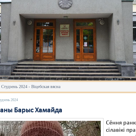
 Студзень 2024 - Віцебская вясна
удзень 2024
аны Барыс Хамайда
Сёння ран
сілавікі пр