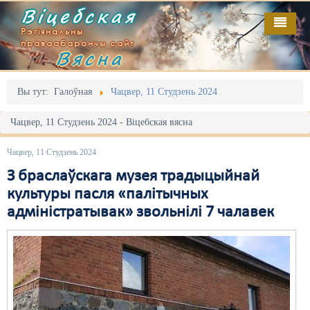
Віцебская
Рэгіянальны
праваабарончы сайт
Вясна
Галоўная
Выданьні
Адміністрацыйны перасьлед
Вы тут:
Галоўная
Чацвер, 11 Студзень 2024
Відэа
Акцыі
Чацвер, 11 Студзень 2024 - Віцебская вясна
Кантакт
Безбар'ернае асяродзьдзе
Чацвер, 11 Студзень 2024
Пра нас
Выбары
З браслаўскага музея традыцыйнай
культуры пасля «палітычных
RSS
Грамадзянскія ініцыятывы
адміністратывак» звольнілі 7 чалавек
Дзяржава
Дыскрымінацыя
Затрыманьні