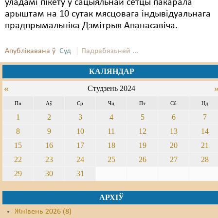
ўладамі пікету ў сацыяльнай сетцы пакарала
арыштам на 10 сутак мясцовага індывідуальнага
прадпрымальніка Дзмітрыя Апанасавіча.
Апублікавана ў
Суд
Падрабязьней ...
КАЛЯНДАР
«
Студзень 2024
Пн
Аў
Ср
Чц
Пт
Сб
Нд
1
2
3
4
5
6
7
8
9
10
11
12
13
14
15
16
17
18
19
20
21
22
23
24
25
26
27
28
29
30
31
АРХІЎ
Жнівень 2026 (8)