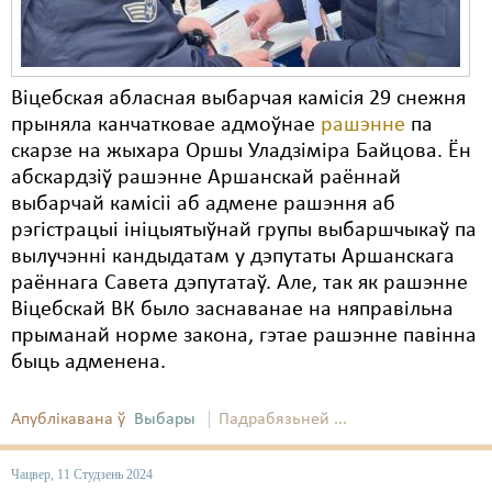
Віцебская абласная выбарчая камісія 29 снежня
прыняла канчатковае адмоўнае
рашэнне
па
скарзе на жыхара Оршы Уладзіміра Байцова. Ён
абскардзіў рашэнне Аршанскай раённай
выбарчай камісіі аб адмене рашэння аб
рэгістрацыі ініцыятыўнай групы выбаршчыкаў па
вылучэнні кандыдатам у дэпутаты Аршанскага
раённага Савета дэпутатаў. Але, так як рашэнне
Віцебскай ВК было заснаванае на няправільна
прыманай норме закона, гэтае рашэнне павінна
быць адменена.
Апублікавана ў
Выбары
Падрабязьней ...
Чацвер, 11 Студзень 2024