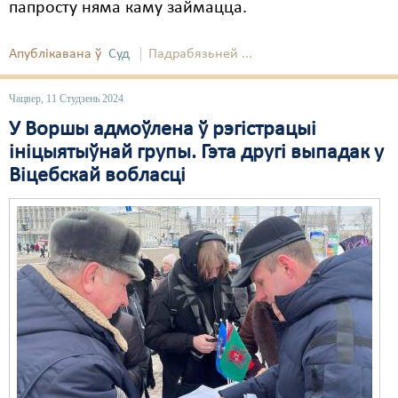
папросту няма каму займацца.
Свабода слова
Апублікавана ў
Суд
Падрабязьней ...
Свабода сумленьня
Чацвер, 11 Студзень 2024
Суд
У Воршы адмоўлена ў рэгістрацыі
Сьмяротнае пакараньне
ініцыятыўнай групы. Гэта другі выпадак у
Віцебскай вобласці
Экалёгія
Правы працоўных
Сацыяльныя правы