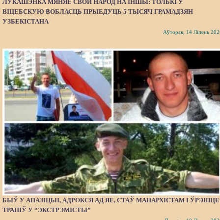
ЛУКАШЭНКА МЯНЯЕ СВОЙ НАРОД НА ІНШЫ: ТОЛЬКІ Ў
ВІЦЕБСКУЮ ВОБЛАСЦЬ ПРЫЕДУЦЬ 5 ТЫСЯЧ ГРАМАДЗЯН
УЗБЕКІСТАНА
Аўторак, 14 Ліпень 202
БЫЎ У АПАЗІЦЫІ, АДРОКСЯ АД ЯЕ, СТАЎ МАНАРХІСТАМ І ЎРЭШЦЕ
ТРАПІЎ У “ЭКСТРЭМІСТЫ”