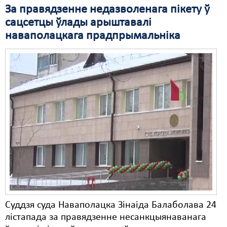
За правядзенне недазволенага пікету ў
сацсетцы ўлады арыштавалі
наваполацкага прадпрымальніка
Суддзя суда Наваполацка Зінаіда Балаболава 24
лістапада за правядзенне несанкцыянаванага