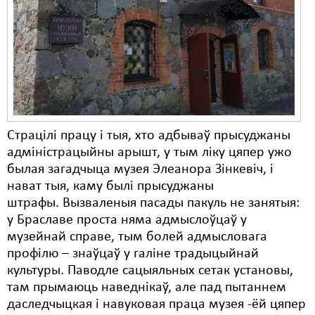
Карная псыхіятрыя
КПЧ ААН
Культурныя правы
ЛПП
Мігранты
Страцілі працу і тыя, хто адбываў прысуджаны
Мірныя сходы
адміністрацыйны арышт, у тым ліку цяпер ужо
былая загадчыца музея Элеанора Зінкевіч, і
Палітвязьні
нават тыя, каму былі прысуджаны
Праваабаронцы
штрафы. Вызваленыя пасады пакуль не занятыя:
у Браславе проста няма адмыслоўцаў у
Правы дзіцяці
музейнай справе, тым болей адмысловага
профілю – знаўцаў у галіне традыцыйнай
Пэнітэнцыярная сыстэма
культуры. Паводле сацыяльных сетак установы,
Распальваньне варожасьці
там прымаюць наведнікаў, але пад пытаннем
даследчыцкая і навуковая праца музея -ёй цяпер
Рознае