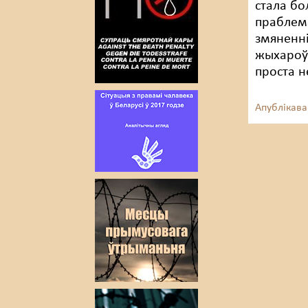
стала бо
праблема
змяненні
жыхароў 
проста н
Апублікава