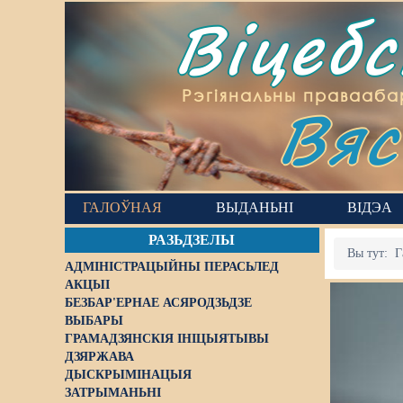
Віцеб
Вяс
Рэгіянальны правааба
ГАЛОЎНАЯ
ВЫДАНЬНІ
ВІДЭА
РАЗЬДЗЕЛЫ
Вы тут:
Г
АДМІНІСТРАЦЫЙНЫ ПЕРАСЬЛЕД
АКЦЫІ
БЕЗБАР'ЕРНАЕ АСЯРОДЗЬДЗЕ
ВЫБАРЫ
ГРАМАДЗЯНСКІЯ ІНІЦЫЯТЫВЫ
ДЗЯРЖАВА
ДЫСКРЫМІНАЦЫЯ
ЗАТРЫМАНЬНІ