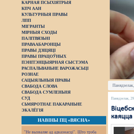
КАРНАЯ ПСЫХІЯТРЫЯ
КПЧ ААН
КУЛЬТУРНЫЯ ПРАВЫ
ЛПП
МІГРАНТЫ
МІРНЫЯ СХОДЫ
ПАЛІТВЯЗЬНІ
ПРАВААБАРОНЦЫ
ПРАВЫ ДЗІЦЯЦІ
ПРАВЫ ПРАЦОЎНЫХ
ПЭНІТЭНЦЫЯРНАЯ СЫСТЭМА
РАСПАЛЬВАНЬНЕ ВАРОЖАСЬЦІ
РОЗНАЕ
САЦЫЯЛЬНЫЯ ПРАВЫ
Панядзелак,
СВАБОДА СЛОВА
СВАБОДА СУМЛЕНЬНЯ
СУД
Панядзелак, 29
СЬМЯРОТНАЕ ПАКАРАНЬНЕ
Віцебск
ЭКАЛЁГІЯ
каяцца
НАВІНЫ ПЦ «ВЯСНА»
"Не вызваляе ад адказнасці". Што трэба