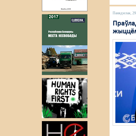
Панядзелак, 29
Праўла
жыццём