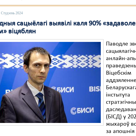
 Студзень 2024
дныя сацыёлагі выявілі каля 90% «задавол
» віцяблян
Паводле зв
сацыялагіч
анлайн-апы
праведзен
Віцебскім
аддзяленн
Беларускаг
інстытута
стратэгічн
даследава
(БІСД) у 20
жыхароў во
за апошнія