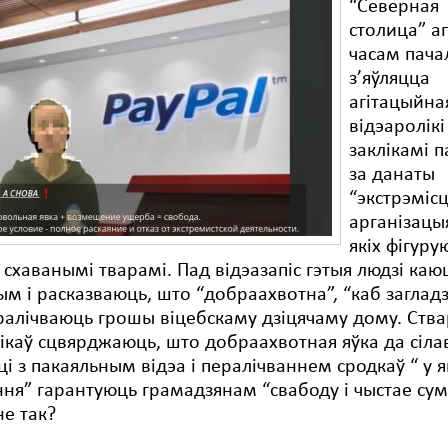
“Северная
столица” а
часам пача
з’яўляцца
агітацыйна
відэаролікі
заклікамі 
за данаты
“экстрэміс
арганізацы
якіх фігуру
 схаванымі тварамі. Пад відэазапіс гэтыя людзі каю
м і расказваюць, што “добраахвотна”, “каб загладз
ералічваюць грошы віцебскаму дзіцячаму дому. Ства
ікаў сцвярджаюць, што добраахвотная яўка да сілав
ці з пакаяльным відэа і пералічваннем сродкаў “ у я
ня” гарантуюць грамадзянам “свабоду і чыстае сум
не так?