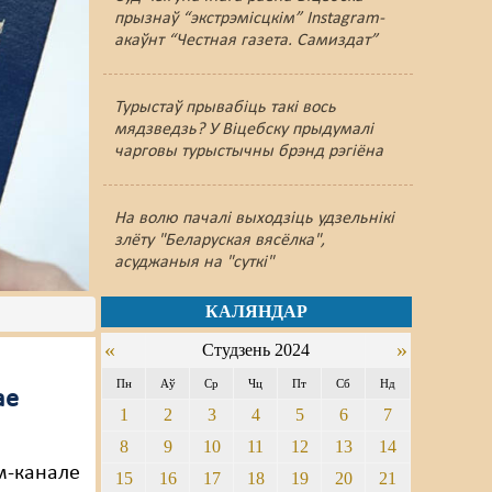
прызнаў “экстрэмісцкім” Instagram-
акаўнт “Честная газета. Самиздат”
Турыстаў прывабіць такі вось
мядзведзь? У Віцебску прыдумалі
чарговы турыстычны брэнд рэгіёна
На волю пачалі выходзіць удзельнікі
злёту "Беларуская вясёлка",
асуджаныя на "суткі"
КАЛЯНДАР
«
»
Студзень 2024
Пн
Аў
Ср
Чц
Пт
Сб
Нд
ае
1
2
3
4
5
6
7
8
9
10
11
12
13
14
м-канале
15
16
17
18
19
20
21