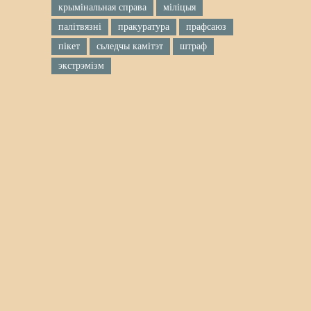
крымінальная справа
міліцыя
палітвязні
пракуратура
прафсаюз
пікет
сьледчы камітэт
штраф
экстрэмізм