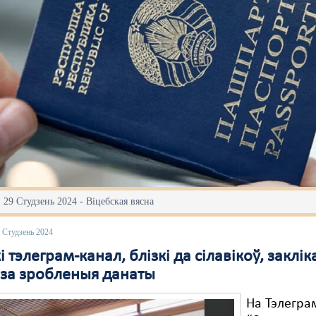
 29 Студзень 2024 - Віцебская вясна
 Студзень 2024
і тэлеграм-канал, блізкі да сілавікоў, заклік
 за зробленыя данаты
На Тэлегра