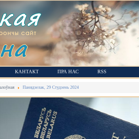
ская
на
рончы сайт
КАНТАКТ
ПРА НАС
RSS
алоўная
Панядзелак, 29 Студзень 2024