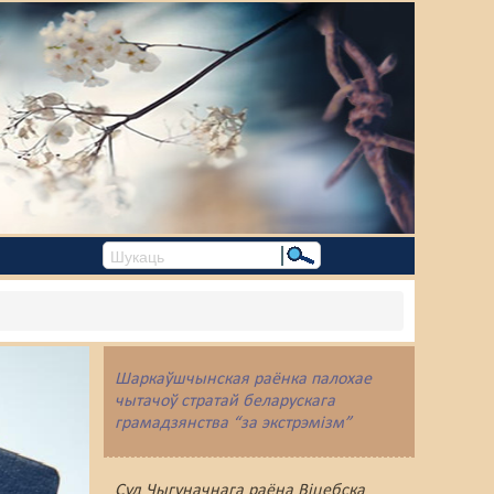
Шаркаўшчынская раёнка палохае
чытачоў стратай беларускага
грамадзянства “за экстрэмізм”
Суд Чыгуначнага раёна Віцебска