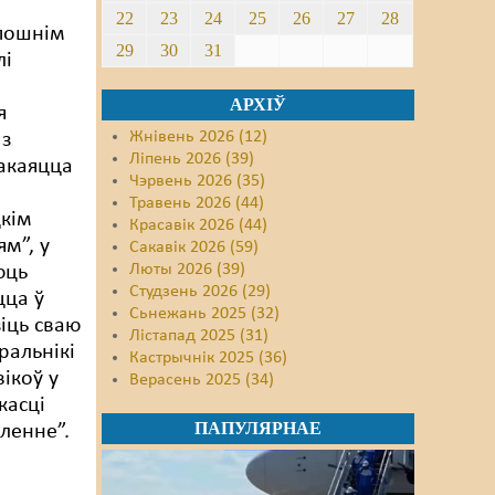
22
23
24
25
26
27
28
пошнім
29
30
31
лі
АРХІЎ
я
Жнівень 2026 (12)
 з
Ліпень 2026 (39)
пакаяцца
Чэрвень 2026 (35)
Травень 2026 (44)
цкім
Красавік 2026 (44)
ям”, у
Сакавік 2026 (59)
Люты 2026 (39)
юць
Студзень 2026 (29)
цца ў
Сьнежань 2025 (32)
іць сваю
Лістапад 2025 (31)
ральнікі
Кастрычнік 2025 (36)
ікоў у
Верасень 2025 (34)
касці
ПАПУЛЯРНАЕ
ленне”.