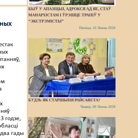
БЫЎ У АПАЗІЦЫІ, АДРОКСЯ АД ЯЕ, СТАЎ
МАНАРХІСТАМ І ЎРЭШЦЕ ТРАПІЎ У
“ЭКСТРЭМІСТЫ”
еных
Пятніца, 10 Ліпень 2026
естак
ных
танняў,
ых
ем
а
БУДЗЬ ЯК СТАРШЫНЯ РАЙСАВЕТА?
ых
Чацвер, 09 Ліпень 2026
нняў
23 годзе,
бласці
 два гады