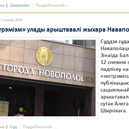
на ў
Дзяржава
Падрабязьней ...
 Студзень 2024
стрэмізм» улады арыштавалі жыхара Навап
Суддзя суд
Наваполац
Зінаіда Ба
12 снежня 
падпіску на
«экстрэміс
публікацыю
сацыяльнай
арыштавала
сутак Алега
Шырокага.
на ў
Суд
Падрабязьней ...