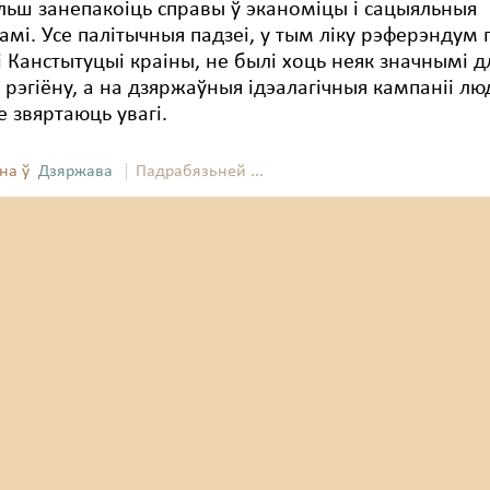
льш занепакоіць справы ў эканоміцы і сацыяльныя
мі. Усе палітычныя падзеі, у тым ліку рэферэндум 
 Канстытуцыі краіны, не былі хоць неяк значнымі д
рэгіёну, а на дзяржаўныя ідэалагічныя кампаніі лю
е звяртаюць увагі.
на ў
Дзяржава
Падрабязьней ...