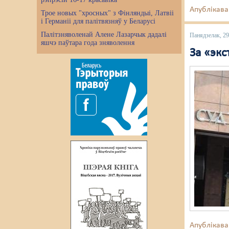
Апублікава
Трое новых "хросных" з Фінляндыі, Латвіі
і Германіі для палітвязняў у Беларусі
Палітзняволенай Алене Лазарчык дадалі
Панядзелак, 29
яшчэ паўтара года зняволення
За «эк
Апублікава