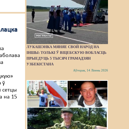
олацка
а
ЛУКАШЭНКА МЯНЯЕ СВОЙ НАРОД НА
ка
ІНШЫ: ТОЛЬКІ Ў ВІЦЕБСКУЮ ВОБЛАСЦЬ
лаболава
ПРЫЕДУЦЬ 5 ТЫСЯЧ ГРАМАДЗЯН
за
УЗБЕКІСТАНА
Аўторак, 14 Ліпень 2026
цкую»
 ў
 сетцы
 на 15