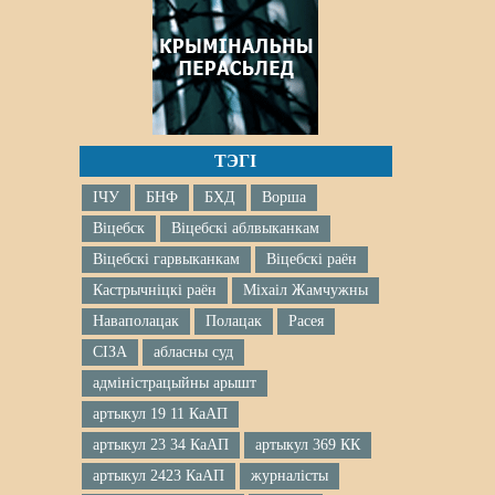
ТЭГІ
ІЧУ
БНФ
БХД
Ворша
Віцебск
Віцебскі аблвыканкам
Віцебскі гарвыканкам
Віцебскі раён
Кастрычніцкі раён
Міхаіл Жамчужны
Наваполацак
Полацак
Расея
СІЗА
абласны суд
адміністрацыйны арышт
артыкул 19 11 КаАП
артыкул 23 34 КаАП
артыкул 369 КК
артыкул 2423 КаАП
журналісты