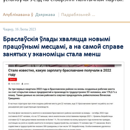
Апублікавана ў
Дзяржава
Падрабязьней ...
Чацвер, 16 Люты 2023
Браслаўскія ўлады хваляцца новымі
працоўнымі месцамі, а на самой справе
занятых у эканоміцы стала менш