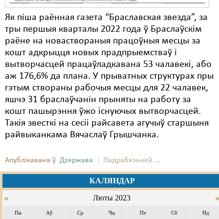
Як піша раённая газета “Браславская звезда”, за
тры першыя кварталы 2022 года ў Браслаўскім
раёне на новаствораныя працоўныя месцы за
кошт адкрыцця новых прадпрыемстваў і
вытворчасцей працаўладкавана 53 чалавекі, або
аж 176,6% да плана. У прыватных структурах пры
гэтым створаны рабочыя месцы для 22 чалавек,
яшчэ 31 браслаўчанін прыняты на работу за
кошт пашырэння ўжо існуючых вытворчасцей.
Такія звесткі на сесіі райсавета агучыў старшыня
райвыканкама Вячаслаў Грышчанка.
Апублікавана ў
Дзяржава
Падрабязьней ...
КАЛЯНДАР
«
Люты 2023
Пн
Аў
Ср
Чц
Пт
Сб
Нд