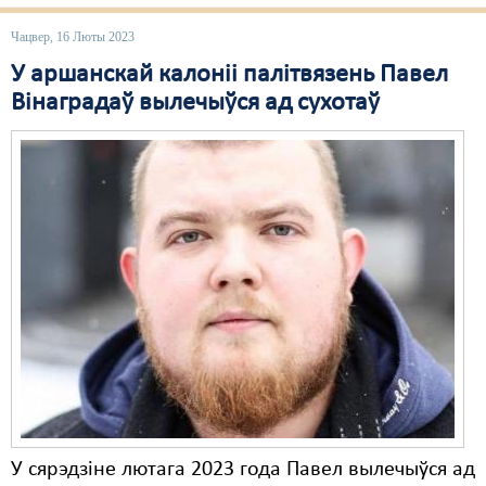
Свабода слова
Чацвер, 16 Люты 2023
У аршанскай калоніі палітвязень Павел
Свабода сумленьня
Вінаградаў вылечыўся ад сухотаў
Суд
Сьмяротнае пакараньне
Экалёгія
Правы працоўных
Сацыяльныя правы
У сярэдзіне лютага 2023 года Павел вылечыўся ад