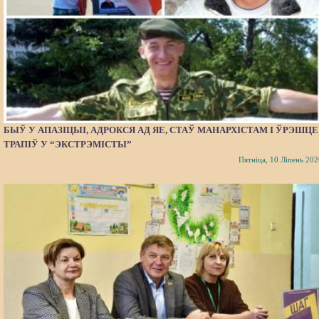
БЫЎ У АПАЗІЦЫІ, АДРОКСЯ АД ЯЕ, СТАЎ МАНАРХІСТАМ І ЎРЭШЦЕ
ТРАПІЎ У “ЭКСТРЭМІСТЫ”
Пятніца, 10 Ліпень 202