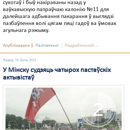
сухотаў і быў накіраваны назад у
ваўкавыскую папраўчаю калонію №11 для
далейшага адбывання пакарання ў выглядзі
пазбаўлення волі цягам пяці гадоў ва ўмовах
агульнага рэжыму.
Апублікавана ў
Палітвязьні
Падрабязьней ...
Чацвер, 16 Люты 2023
У Мінску судзяць чатырох пастаўскіх
актывістаў