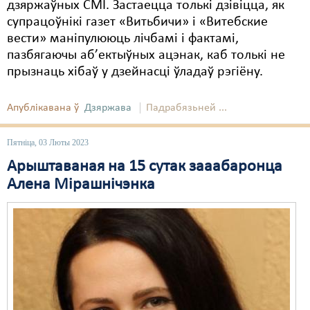
дзяржаўных СМІ. Застаецца толькі дзівіцца, як
супрацоўнікі газет «Витьбичи» і «Витебские
вести» маніпулююць лічбамі і фактамі,
пазбягаючы аб’ектыўных ацэнак, каб толькі не
прызнаць хібаў у дзейнасці ўладаў рэгіёну.
Апублікавана ў
Дзяржава
Падрабязьней ...
Пятніца, 03 Люты 2023
Арыштаваная на 15 сутак зааабаронца
Алена Мірашнічэнка