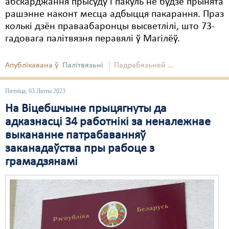
абскарджання прысуду і пакуль не будзе прынята
рашэнне наконт месца адбыцця пакарання. Праз
колькі дзён праваабаронцы высветлілі, што 73-
гадовага палітвязня перавялі ў Магілёў.
Апублікавана ў
Палітвязьні
Падрабязьней ...
Пятніца, 03 Люты 2023
На Віцебшчыне прыцягнуты да
адказнасці 34 работнікі за неналежнае
выкананне патрабаванняў
заканадаўства пры рабоце з
грамадзянамі