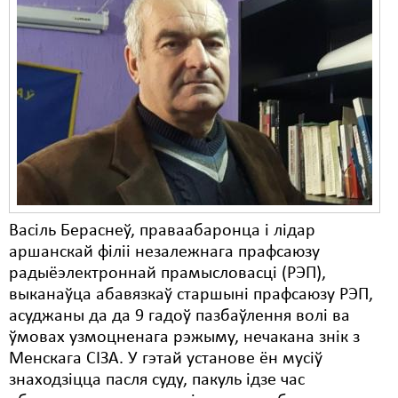
Васіль Бераснеў, праваабаронца і лідар
аршанскай філіі незалежнага прафсаюзу
радыёэлектроннай прамысловасці (РЭП),
выканаўца абавязкаў старшыні прафсаюзу РЭП,
асуджаны да да 9 гадоў пазбаўлення волі ва
ўмовах узмоцненага рэжыму, нечакана знік з
Менскага СІЗА. У гэтай установе ён мусіў
знаходзіцца пасля суду, пакуль ідзе час