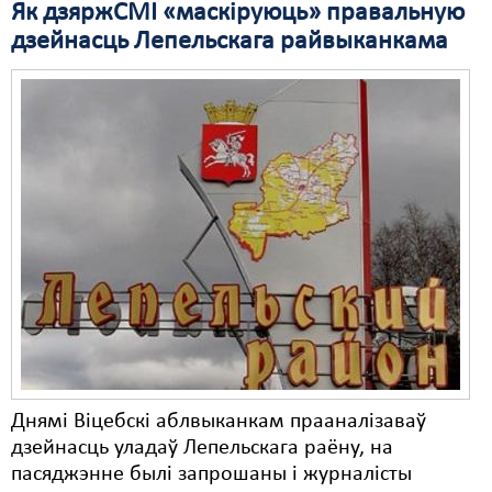
Як дзяржСМІ «маскіруюць» правальную
дзейнасць Лепельскага райвыканкама
Свабода слова
Свабода сумленьня
Суд
Сьмяротнае пакараньне
Экалёгія
Правы працоўных
Сацыяльныя правы
Днямі Віцебскі аблвыканкам прааналізаваў
дзейнасць уладаў Лепельскага раёну, на
пасяджэнне былі запрошаны і журналісты