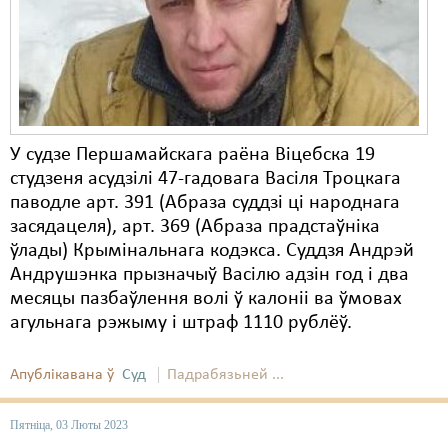
Карная псыхіятрыя
КПЧ ААН
Культурныя правы
ЛПП
У судзе Першамайскага раёна Віцебска 19
Мігранты
студзеня асудзілі 47-гадовага Васіля Троцкага
паводле арт. 391 (Абраза суддзі ці народнага
Мірныя сходы
засядацеля), арт. 369 (Абраза прадстаўніка
Палітвязьні
ўлады) Крымінальнага кодэкса. Суддзя Андрэй
Андрушэнка прызначыў Васілю адзін год і два
Праваабаронцы
месяцы пазбаўлення волі ў калоніі ва ўмовах
агульнага рэжыму і штраф 1110 рублёў.
Правы дзіцяці
Пэнітэнцыярная сыстэма
Апублікавана ў
Суд
Падрабязьней ...
Распальваньне варожасьці
Пятніца, 03 Люты 2023
Рознае