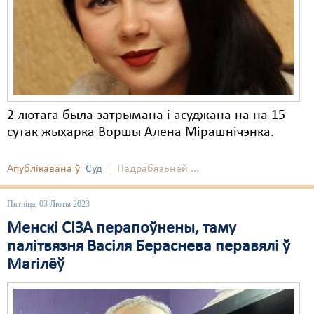
2 лютага была затрымана і асуджана на на 15
сутак жыхарка Воршы Алена Мірашнічэнка.
Апублікавана ў
Суд
Падрабязьней ...
Пятніца, 03 Люты 2023
Менскі СІЗА перапоўнены, таму
палітвязня Васіля Бераснева перавялі ў
Магілёў