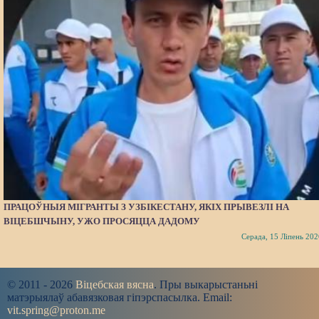
ПРАЦОЎНЫЯ МІГРАНТЫ З УЗБІКЕСТАНУ, ЯКІХ ПРЫВЕЗЛІ НА
ВІЦЕБШЧЫНУ, УЖО ПРОСЯЦЦА ДАДОМУ
Серада, 15 Ліпень 202
© 2011 - 2026
Віцебская вясна
. Пры выкарыстаньні
матэрыялаў абавязковая гіпэрспасылка. Email:
vit.spring@proton.me