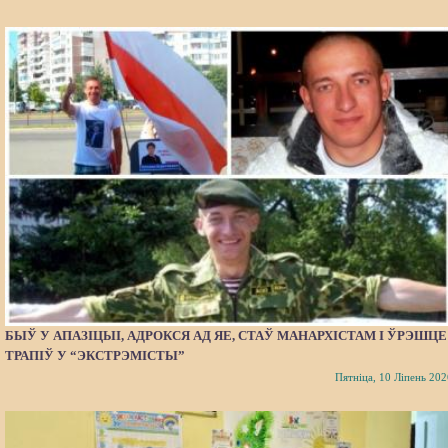
БЫЎ У АПАЗІЦЫІ, АДРОКСЯ АД ЯЕ, СТАЎ МАНАРХІСТАМ І ЎРЭШЦЕ
ТРАПІЎ У “ЭКСТРЭМІСТЫ”
Пятніца, 10 Ліпень 202