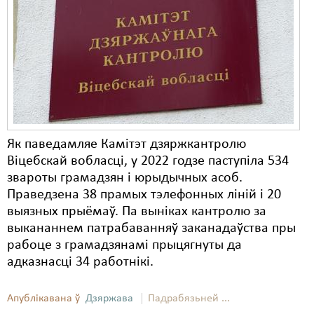
Як паведамляе Камітэт дзяржкантролю
Віцебскай вобласці, у 2022 годзе паступіла 534
звароты грамадзян і юрыдычных асоб.
Праведзена 38 прамых тэлефонных ліній і 20
выязных прыёмаў. Па выніках кантролю за
выкананнем патрабаванняў заканадаўства пры
рабоце з грамадзянамі прыцягнуты да
адказнасці 34 работнікі.
Апублікавана ў
Дзяржава
Падрабязьней ...