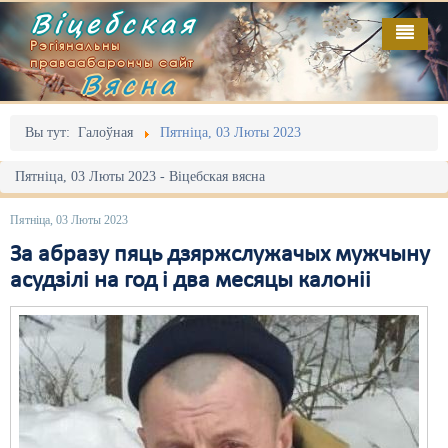
Віцебская
Рэгіянальны
праваабарончы сайт
Вясна
Галоўная
Выданьні
Адміністрацыйны перасьлед
Вы тут:
Галоўная
Пятніца, 03 Люты 2023
Відэа
Акцыі
Пятніца, 03 Люты 2023 - Віцебская вясна
Кантакт
Безбар'ернае асяродзьдзе
Пятніца, 03 Люты 2023
Пра нас
Выбары
За абразу пяць дзяржслужачых мужчыну
асудзілі на год і два месяцы калоніі
RSS
Грамадзянскія ініцыятывы
Дзяржава
Дыскрымінацыя
Затрыманьні