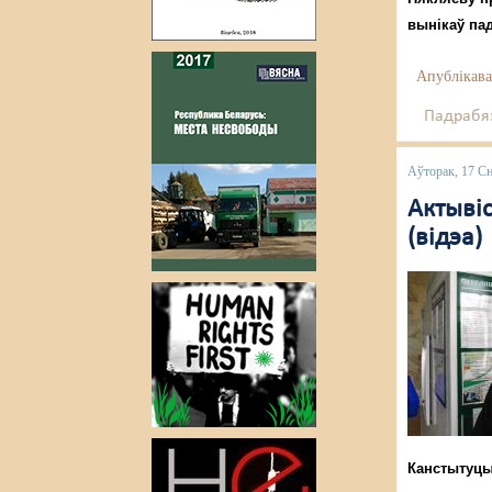
вынікаў пад
Апублікава
Падрабяз
Аўторак, 17 С
Актыві
(відэа)
Канстытуцы