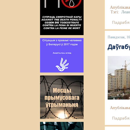
Апублікава
Тэгі:
Леан
Падрабяз
Панядзелак, 1
Даўгабу
Апублікава
Падрабяз