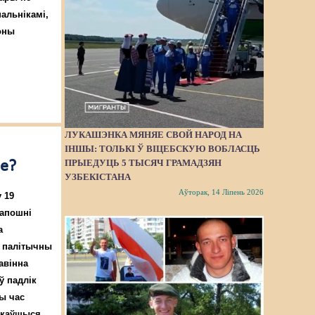
альнікамі,
оны
ЛУКАШЭНКА МЯНЯЕ СВОЙ НАРОД НА
ІНШЫ: ТОЛЬКІ Ў ВІЦЕБСКУЮ ВОБЛАСЦЬ
ПРЫЕДУЦЬ 5 ТЫСЯЧ ГРАМАДЗЯН
зе?
УЗБЕКІСТАНА
Аўторак, 14 Ліпень 2026
 19
 апошні
а
 палітычны
авінна
ў падлік
ты час
чакаўшыся