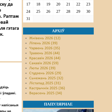
ску да
17
18
19
20
21
22
23
е
24
25
26
27
28
29
30
а. Раптам
31
овай
ля гэтага
АРХІЎ
к.
Жнівень 2026 (12)
Ліпень 2026 (39)
Чэрвень 2026 (35)
Травень 2026 (44)
Красавік 2026 (44)
Сакавік 2026 (59)
Люты 2026 (39)
Студзень 2026 (29)
Сьнежань 2025 (32)
Лістапад 2025 (31)
адзіць
Кастрычнік 2025 (36)
і ўладамі.
Верасень 2025 (34)
ў
ПАПУЛЯРНАЕ
у напісаныя
тары не