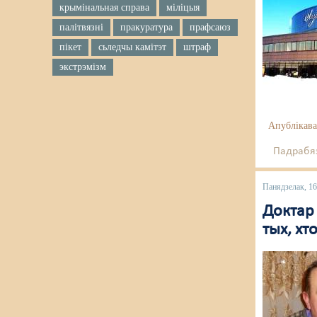
крымінальная справа
міліцыя
палітвязні
пракуратура
прафсаюз
пікет
сьледчы камітэт
штраф
экстрэмізм
Апублікава
Падрабяз
Панядзелак, 1
Доктар 
тых, хт