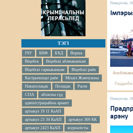
Панядзелак, 1
Імпэры
ТЭГІ
ІЧУ
БНФ
БХД
Ворша
Віцебск
Віцебскі аблвыканкам
Віцебскі гарвыканкам
Віцебскі раён
Апублікава
Кастрычніцкі раён
Міхаіл Жамчужны
Падрабяз
Наваполацак
Полацак
Расея
СІЗА
абласны суд
Панядзелак, 1
адміністрацыйны арышт
Прадпр
артыкул 19 11 КаАП
арэну
артыкул 23 34 КаАП
артыкул 369 КК
артыкул 2423 КаАП
журналісты