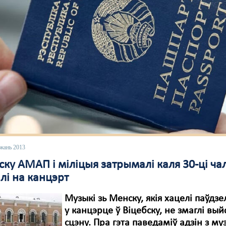
ежань 2013
ску АМАП і міліцыя затрымалі каля 30-ці ча
алі на канцэрт
Музыкі зь Менску, якія хацелі паўдзе
у канцэрце ў Віцебску, не змаглі вый
сцэну. Пра гэта паведаміў адзін з м