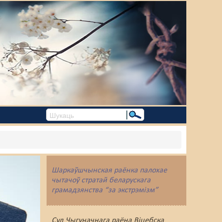
Шаркаўшчынская раёнка палохае
чытачоў стратай беларускага
грамадзянства “за экстрэмізм”
Суд Чыгуначнага раёна Віцебска