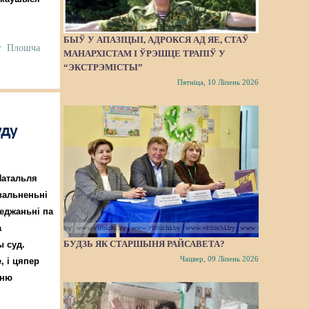
БЫЎ У АПАЗІЦЫІ, АДРОКСЯ АД ЯЕ, СТАЎ
т
Плошча
МАНАРХІСТАМ І ЎРЭШЦЕ ТРАПІЎ У
“ЭКСТРЭМІСТЫ”
Пятніца, 10 Ліпень 2026
уду
Натальля
вальненьні
седжаньні па
а
БУДЗЬ ЯК СТАРШЫНЯ РАЙСАВЕТА?
 суд.
Чацвер, 09 Ліпень 2026
 і цяпер
ыню