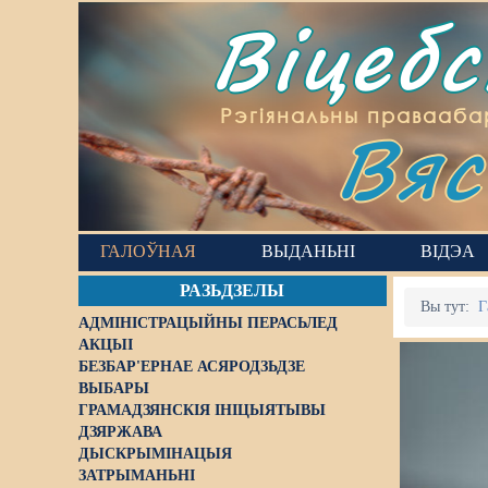
Віцеб
Вяс
Рэгіянальны правааба
ГАЛОЎНАЯ
ВЫДАНЬНІ
ВІДЭА
РАЗЬДЗЕЛЫ
Вы тут:
Г
АДМІНІСТРАЦЫЙНЫ ПЕРАСЬЛЕД
АКЦЫІ
БЕЗБАР'ЕРНАЕ АСЯРОДЗЬДЗЕ
ВЫБАРЫ
ГРАМАДЗЯНСКІЯ ІНІЦЫЯТЫВЫ
ДЗЯРЖАВА
ДЫСКРЫМІНАЦЫЯ
ЗАТРЫМАНЬНІ