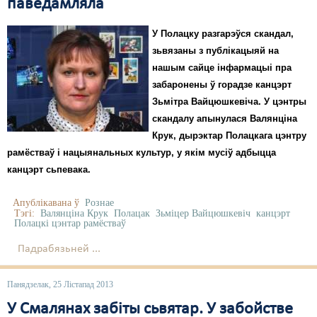
паведамляла
У Полацку разгарэўся скандал,
зьвязаны з публікацыяй на
нашым сайце інфармацыі пра
забаронены ў горадзе канцэрт
Зьмітра Вайцюшкевіча. У цэнтры
скандалу апынулася Валянціна
Крук, дырэктар Полацкага цэнтру
рамёстваў і нацыянальных культур, у якім мусіў адбыцца
канцэрт сьпевака.
Апублікавана ў
Рознае
Тэгі:
Валянціна Крук
Полацак
Зьміцер Вайцюшкевіч
канцэрт
Полацкі цэнтар рамёстваў
Падрабязьней ...
Панядзелак, 25 Лістапад 2013
У Смалянах забіты сьвятар. У забойстве