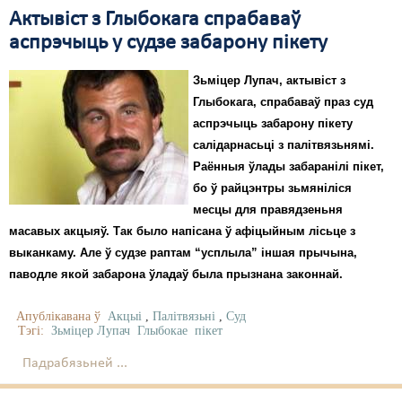
Актывіст з Глыбокага спрабаваў
аспрэчыць у судзе забарону пікету
Зьміцер Лупач, актывіст з
Глыбокага, спрабаваў праз суд
аспрэчыць забарону пікету
салідарнасьці з палітвязьнямі.
Раённыя ўлады забаранілі пікет,
бо ў райцэнтры зьмяніліся
месцы для правядзеньня
масавых акцыяў. Так было напісана ў афіцыйным лісьце з
выканкаму. Але ў судзе раптам “усплыла” іншая прычына,
паводле якой забарона ўладаў была прызнана законнай.
Апублікавана ў
Акцыі
,
Палітвязьні
,
Суд
Тэгі:
Зьміцер Лупач
Глыбокае
пікет
Падрабязьней ...