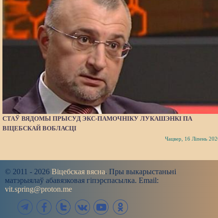
СТАЎ ВЯДОМЫ ПРЫСУД ЭКС-ПАМОЧНІКУ ЛУКАШЭНКІ ПА
ВІЦЕБСКАЙ ВОБЛАСЦІ
Чацвер, 16 Ліпень 202
© 2011 - 2026
Віцебская вясна
. Пры выкарыстаньні
матэрыялаў абавязковая гіпэрспасылка. Email:
vit.spring@proton.me