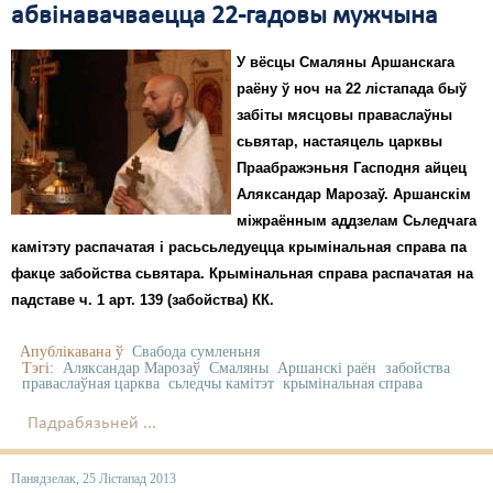
абвінавачваецца 22-гадовы мужчына
У вёсцы Смаляны Аршанскага
раёну ў ноч на 22 лістапада быў
забіты мясцовы праваслаўны
сьвятар, настаяцель царквы
Праабражэньня Гасподня айцец
Аляксандар Марозаў. Аршанскім
міжраённым аддзелам Сьледчага
камітэту распачатая і расьсьледуецца крымінальная справа па
факце забойства сьвятара. Крымінальная справа распачатая на
падставе ч. 1 арт. 139 (забойства) КК.
Апублікавана ў
Свабода сумленьня
Тэгі:
Аляксандар Марозаў
Смаляны
Аршанскі раён
забойства
праваслаўная царква
сьледчы камітэт
крымінальная справа
Падрабязьней ...
Панядзелак, 25 Лістапад 2013