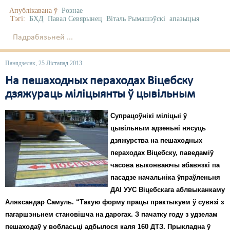
Апублікавана ў
Рознае
Тэгі:
БХД
Павал Севярынец
Віталь Рымашэўскі
апазыцыя
Падрабязьней ...
Панядзелак, 25 Лістапад 2013
На пешаходных пераходах Віцебску
дзяжураць міліцыянты ў цывільным
Супрацоўнікі міліцыі ў
цывільным адзеньні нясуць
дзяжурства на пешаходных
пераходах Віцебску, паведаміў
часова выконваючы абавязкі па
пасадзе начальніка ўпраўленьня
ДАІ УУС Віцебскага аблвыканкаму
Аляксандар Самуль. “Такую форму працы практыкуем ў сувязі з
пагаршэньнем становішча на дарогах. З пачатку году з удзелам
пешаходаў у вобласьці адбылося каля 160 ДТЗ. Прыкладна ў