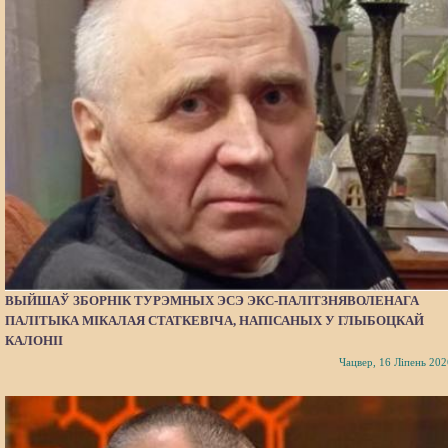
ВЫЙШАЎ ЗБОРНІК ТУРЭМНЫХ ЭСЭ ЭКС-ПАЛІТЗНЯВОЛЕНАГА
ПАЛІТЫКА МІКАЛАЯ СТАТКЕВІЧА, НАПІСАНЫХ У ГЛЫБОЦКАЙ
КАЛОНІІ
Чацвер, 16 Ліпень 202