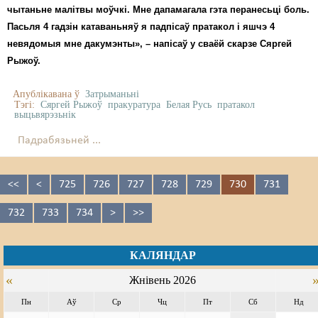
чытаньне малітвы моўчкі. Мне дапамагала гэта перанесьці боль.
Пасьля 4 гадзін катаваньняў я падпісаў пратакол і яшчэ 4
невядомыя мне дакумэнты», – напісаў у сваёй скарзе Сяргей
Рыжоў.
Апублікавана ў
Затрыманьні
Тэгі:
Сяргей Рыжоў
пракуратура
Белая Русь
пратакол
выцьвярэзьнік
Падрабязьней ...
<<
<
725
726
727
728
729
730
731
732
733
734
>
>>
КАЛЯНДАР
«
Жнівень 2026
Пн
Аў
Ср
Чц
Пт
Сб
Нд