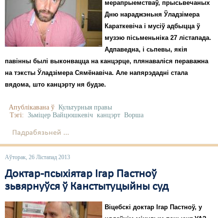
мерапрыемстваў, прысьвечаных
Дню нараджэньня Ўладзімера
Караткевіча і мусіў адбыцца ў
музэю пісьменьніка 27 лістапада.
Адпаведна, і сьпевы, якія
павінны былі выконвацца на канцэрце, плянаваліся пераважна
на тэксты Ўладзімера Сямёнавіча. Але напярэдадні стала
вядома, што канцэрту ня будзе.
Апублікавана ў
Культурныя правы
Тэгі:
Зьміцер Вайцюшкевіч
канцэрт
Ворша
Падрабязьней ...
Аўторак, 26 Лістапад 2013
Доктар-псыхіятар Ігар Пастноў
зьвярнуўся ў Канстытуцыйны суд
Віцебскі доктар Ігар Пастноў, у