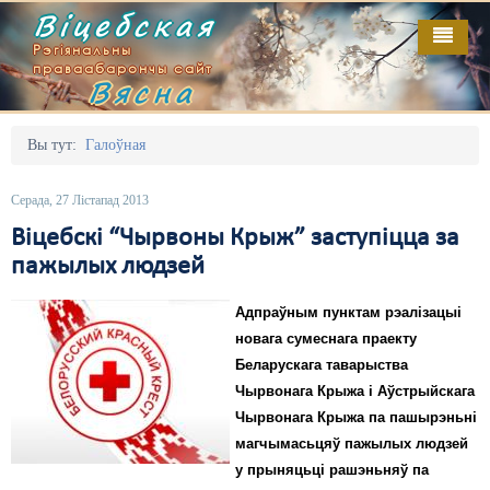
Віцебская
Рэгіянальны
праваабарончы сайт
Вясна
Галоўная
Выданьні
Адміністрацыйны перасьлед
Вы тут:
Галоўная
Відэа
Акцыі
Серада, 27 Лістапад 2013
Кантакт
Безбар'ернае асяродзьдзе
Віцебскі “Чырвоны Крыж” заступіцца за
пажылых людзей
Пра нас
Выбары
Адпраўным пунктам рэалізацыі
RSS
Грамадзянскія ініцыятывы
новага сумеснага праекту
Дзяржава
Беларускага таварыства
Чырвонага Крыжа і Аўстрыйскага
Дыскрымінацыя
Чырвонага Крыжа па пашырэньні
магчымасьцяў пажылых людзей
Затрыманьні
у прыняцьці рашэньняў па