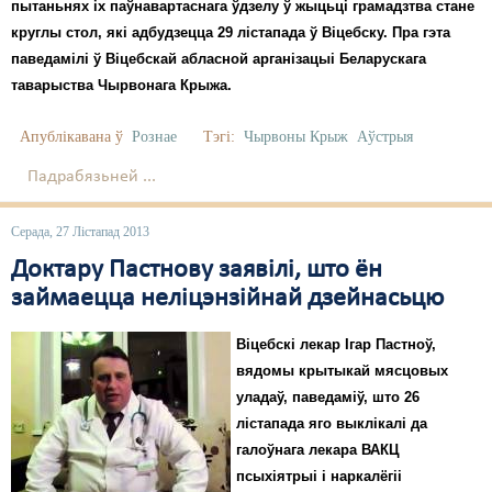
Карная псыхіятрыя
пытаньнях іх паўнавартаснага ўдзелу ў жыцьці грамадзтва стане
круглы стол, які адбудзецца 29 лістапада ў Віцебску. Пра гэта
КПЧ ААН
паведамілі ў Віцебскай абласной арганізацыі Беларускага
таварыства Чырвонага Крыжа.
Культурныя правы
ЛПП
Апублікавана ў
Рознае
Тэгі:
Чырвоны Крыж
Аўстрыя
Падрабязьней ...
Мігранты
Мірныя сходы
Серада, 27 Лістапад 2013
Доктару Пастнову заявілі, што ён
Палітвязьні
займаецца неліцэнзійнай дзейнасьцю
Праваабаронцы
Віцебскі лекар Ігар Пастноў,
Правы дзіцяці
вядомы крытыкай мясцовых
Пэнітэнцыярная сыстэма
уладаў, паведаміў, што 26
лістапада яго выклікалі да
Распальваньне варожасьці
галоўнага лекара ВАКЦ
псыхіятрыі і наркалёгіі
Рознае