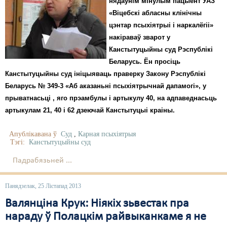
нядаўнім мінулым пацыент УАЗ
«Віцебскі абласны клінічны
цэнтар псыхіятрыі і наркалёгіі»
накіраваў зварот у
Канстытуцыйны суд Рэспублікі
Беларусь. Ён просіць
Канстытуцыйны суд ініцыяваць праверку Закону Рэспублікі
Беларусь № 349-3 «Аб аказаньні псыхіятрычнай дапамогі», у
прыватнасьці , яго прэамбулы і артыкулу 40, на адпаведнасьць
артыкулам 21, 40 і 62 дзеючай Канстытуцыі краіны.
Апублікавана ў
Суд
,
Карная псыхіятрыя
Тэгі:
Канстытуцыйны суд
Падрабязьней ...
Панядзелак, 25 Лістапад 2013
Валянціна Крук: Ніякіх зьвестак пра
нараду ў Полацкім райвыканкаме я не