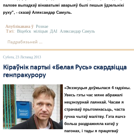
палове выпадкаў вінаватымі аварыяў былі пешыя ўдзельнікі
руху”, - сказаў Аляксандар Самуль.
Апублікавана ў
Рознае
Тэгі:
Віцебск
міліцыя
ДАІ
Аляксандар Самуль
Падрабязьней ...
Субота, 23 Лістапад 2013
Кіраўнік партыі «Белая Русь» скардзіцца
генпракурору
«Экзэкуцыя доўжылася 4 гадзіны.
Увесь гэты час мяне абражалі
нецэнзурнай лаянкай. Часам я
страчваў прытомнасьць, часта
гучна чытаў малітву. Гэта яшчэ
больш раздражняла катаў у
пагонах, і тады я працягваў