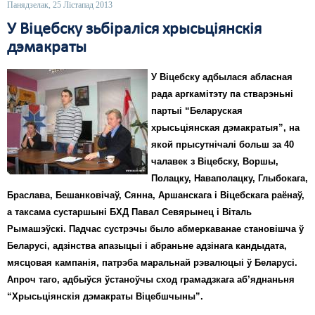
Панядзелак, 25 Лістапад 2013
У Віцебску зьбіраліся хрысьціянскія
дэмакраты
У Віцебску адбылася абласная
рада аргкамітэту па стварэньні
партыі “Беларуская
хрысьціянская дэмакратыя”, на
якой прысутнічалі больш за 40
чалавек з Віцебску, Воршы,
Полацку, Наваполацку, Глыбокага,
Браслава, Бешанковічаў, Сянна, Аршанскага і Віцебскага раёнаў,
а таксама сустаршыні БХД Павал Севярынец і Віталь
Рымашэўскі. Падчас сустрэчы было абмеркаванае становішча ў
Беларусі, адзінства апазыцыі і абраньне адзінага кандыдата,
мясцовая кампанія, патрэба маральнай рэвалюцыі ў Беларусі.
Апроч таго, адбыўся ўстаноўчы сход грамадзкага аб’яднаньня
“Хрысьціянскія дэмакраты Віцебшчыны”.