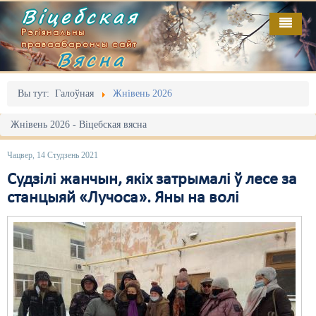
Віцебская
Рэгіянальны
праваабарончы сайт
Вясна
Галоўная
Выданьні
Адміністрацыйны перасьлед
Вы тут:
Галоўная
Жнівень 2026
Відэа
Акцыі
Жнівень 2026 - Віцебская вясна
Кантакт
Безбар'ернае асяродзьдзе
Чацвер, 14 Студзень 2021
Пра нас
Выбары
Судзілі жанчын, якіх затрымалі ў лесе за
станцыяй «Лучоса». Яны на волі
RSS
Грамадзянскія ініцыятывы
Дзяржава
Дыскрымінацыя
Затрыманьні