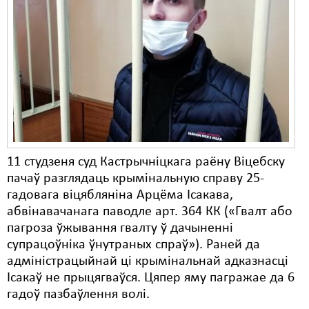
11 студзеня суд Кастрычніцкага раёну Віцебску
пачаў разглядаць крымінальную справу 25-
гадовага віцябляніна Арцёма Ісакава,
абвінавачанага паводле арт. 364 КК («Гвалт або
пагроза ўжывання гвалту ў дачыненні
супрацоўніка ўнутраных спраў»). Раней да
адміністрацыйнай ці крымінальнай адказнасці
Ісакаў не прыцягваўся. Цяпер яму пагражае да 6
гадоў пазбаўлення волі.