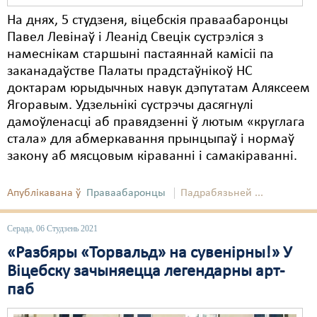
На днях, 5 студзеня, віцебскія праваабаронцы
Павел Левінаў і Леанід Свецік сустрэліся з
намеснікам старшыні пастаяннай камісіі па
заканадаўстве Палаты прадстаўнікоў НС
доктарам юрыдычных навук дэпутатам Аляксеем
Ягоравым. Удзельнікі сустрэчы дасягнулі
дамоўленасці аб правядзенні ў лютым «круглага
стала» для абмеркавання прынцыпаў і нормаў
закону аб мясцовым кіраванні і самакіраванні.
Апублікавана ў
Праваабаронцы
Падрабязьней ...
Серада, 06 Студзень 2021
«Разбяры «Торвальд» на сувенірны!» У
Віцебску зачыняецца легендарны арт-
паб