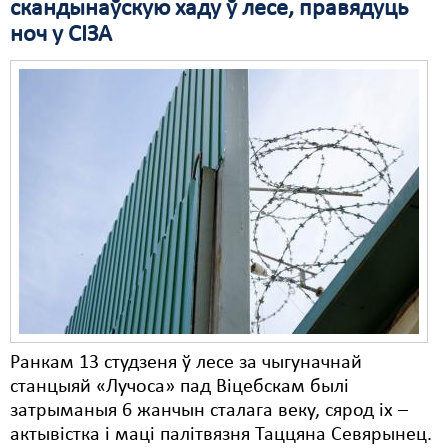
скандынаўскую хаду ў лесе, правядуць
ноч у СІЗА
Свабода слова
Свабода сумленьня
Суд
Сьмяротнае пакараньне
Экалёгія
Правы працоўных
Сацыяльныя правы
Ранкам 13 студзеня ў лесе за чыгуначнай
станцыяй «Лучоса» пад Віцебскам былі
затрыманыя 6 жанчын сталага веку, сярод іх –
актывістка і маці палітвязня Таццяна Севярынец.