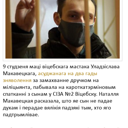
9 студзеня маці віцебскага мастака Уладзіслава
Макавецкага,
асуджанага на два гады
зняволення
за замахванне дручком на
міліцыянта, пабывала на кароткатэрміновым
спатканні з сынам у СІЗА №2 Віцебску. Наталля
Макавецкая расказала, што яе сын не падае
духам і перадае вялікія падзякі тым, хто яго
падтрымлівае.