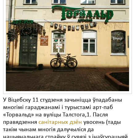
У Віцебску 11 студзеня зачыніцца ўпадабаны
многімі гараджанамі і турыстамі арт-паб
«Торвальд» на вуліцы Талстога,1. Пасля
правядзення
санітарных дзён
увосень (тады
такім чынам многія далучыліся да
нацыянальнага страйку ў сувязі з інаўгурацыяй