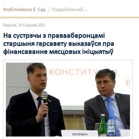
Апублікавана ў
Суд
Падрабязьней ...
Нядзеля, 10 Студзень 2021
На сустрэчы з праваабаронцамі
старшыня гарсавету выказаўся пра
фінансаванне мясцовых ініцыятыў