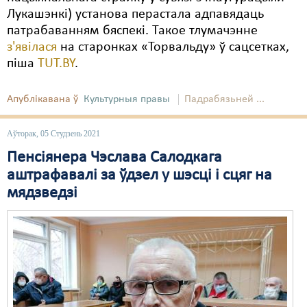
Лукашэнкі) установа перастала адпавядаць
патрабаванням бяспекі. Такое тлумачэнне
з'явілася
на старонках «Торвальду» ў сацсетках,
піша
TUT.BY
.
Апублікавана ў
Культурныя правы
Падрабязьней ...
Аўторак, 05 Студзень 2021
Пенсіянера Чэслава Салодкага
аштрафавалі за ўдзел у шэсці і сцяг на
мядзведзі