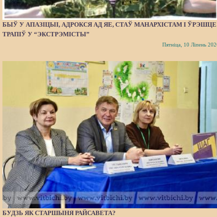
БЫЎ У АПАЗІЦЫІ, АДРОКСЯ АД ЯЕ, СТАЎ МАНАРХІСТАМ І ЎРЭШЦЕ
ТРАПІЎ У “ЭКСТРЭМІСТЫ”
Пятніца, 10 Ліпень 202
БУДЗЬ ЯК СТАРШЫНЯ РАЙСАВЕТА?