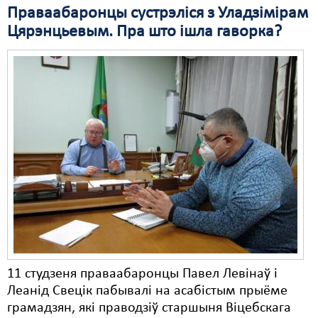
Праваабаронцы сустрэліся з Уладзімірам
Цярэнцьевым. Пра што ішла гаворка?
11 студзеня праваабаронцы Павел Левінаў і
Леанід Свецік пабывалі на асабістым прыёме
грамадзян, які праводзіў старшыня Віцебскага