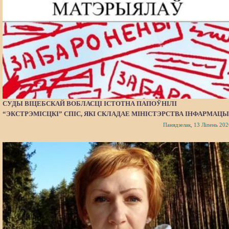
СУДЫ ВІЦЕБСКАЙ ВОБЛАСЦІ ІСТОТНА ПАПОЎНІЛІ
“ЭКСТРЭМІСЦКІ” СПІС, ЯКІ СКЛАДАЕ МІНІСТЭРСТВА ІНФАРМАЦЫ
Панядзелак, 13 Ліпень 202