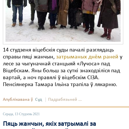
Карная псыхіятрыя
КПЧ ААН
Культурныя правы
ЛПП
Мігранты
14 студзеня віцебскія суды пачалі разглядаць
справы пяці жанчын,
затрыманых днём раней
у
Мірныя сходы
лесе за чыгуначнай станцыяй «Лучоса» пад
Палітвязьні
Віцебскам. Яны больш за суткі знаходзіліся пад
вартай, а ноч правялі ў віцебскім СІЗА.
Праваабаронцы
Пенсіянерка Тамара Ільіна трапіла ў лякарню.
Правы дзіцяці
Апублікавана ў
Суд
Падрабязьней ...
Пэнітэнцыярная сыстэма
Серада, 13 Студзень 2021
Распальваньне варожасьці
Пяць жанчын, якіх затрымалі за
Рознае