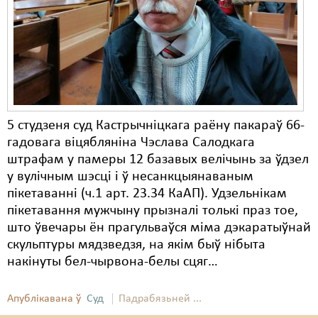
5 студзеня суд Кастрычніцкага раёну пакараў 66-
гадовага віцябляніна Чэслава Салодкага
штрафам у памеры 12 базавых велічынь за ўдзел
у вулічным шэсці і ў несанкцыянаваным
пікетаванні (ч.1 арт. 23.34 КаАП). Удзельнікам
пікетавання мужчыну прызналі толькі праз тое,
што ўвечары ён прагульваўся міма дэкаратыўнай
скульптуры мядзведзя, на якім быў нібыта
накінуты бел-чырвона-белы сцяг…
Апублікавана ў
Суд
Падрабязьней ...