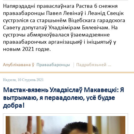
Напярэдадні праваслаўнага Раства 6 снежня
праваабаронцы Павел Левінаў і Леанід Свецік
сустрэліся са старшынём Віцебскага гарадскога
Савету дэпутатаў Уладзімірам Бялевічам. На
сустрэчы абмяркоўвалася ўзаемадзеянне
праваабарончых арганізацыяў і ініцыятыў у
новым 2021 годзе.
Апублікавана ў
Праваабаронцы
Падрабязьней ...
Нядзеля, 10 Студзень 2021
Мастак-вязень Уладзіслаў Макавецкі: Я
вытрымаю, я пераадолею, усё будзе
добра!