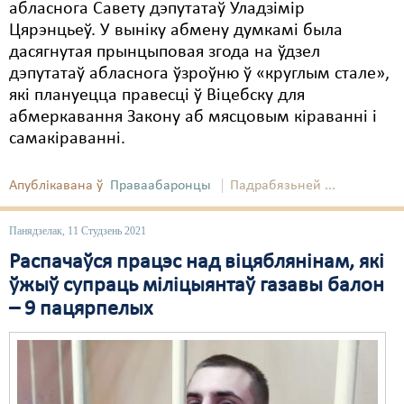
абласнога Савету дэпутатаў Уладзімір
Цярэнцьеў. У выніку абмену думкамі была
дасягнутая прынцыповая згода на ўдзел
дэпутатаў абласнога ўзроўню ў «круглым стале»,
які плануецца правесці ў Віцебску для
абмеркавання Закону аб мясцовым кіраванні і
самакіраванні.
Апублікавана ў
Праваабаронцы
Падрабязьней ...
Панядзелак, 11 Студзень 2021
Распачаўся працэс над віцяблянінам, які
ўжыў супраць міліцыянтаў газавы балон
– 9 пацярпелых