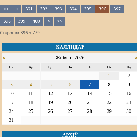
<<
<
391
392
393
394
395
396
397
398
399
400
>
>>
Старонка 396 з 779
КАЛЯНДАР
«
Жнівень 2026
Пн
Аў
Ср
Чц
Пт
Сб
Нд
1
2
3
4
5
6
7
8
9
10
11
12
13
14
15
16
17
18
19
20
21
22
23
24
25
26
27
28
29
30
31
АРХІЎ