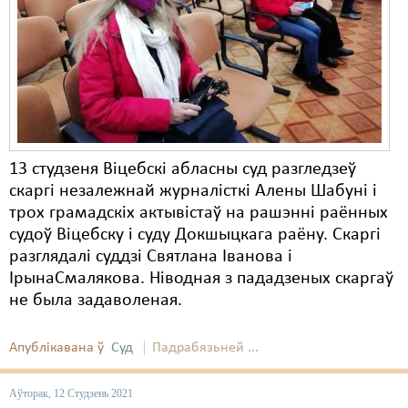
13 студзеня Віцебскі абласны суд разгледзеў
скаргі незалежнай журналісткі Алены Шабуні і
трох грамадскіх актывістаў на рашэнні раённых
судоў Віцебску і суду Докшыцкага раёну. Скаргі
разглядалі суддзі Святлана Іванова і
ІрынаСмалякова. Ніводная з пададзеных скаргаў
не была задаволеная.
Апублікавана ў
Суд
Падрабязьней ...
Аўторак, 12 Студзень 2021