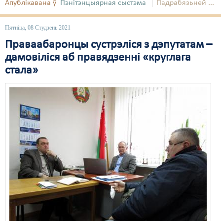
Апублікавана ў
Пэнітэнцыярная сыстэма
Падрабязьней ...
Пятніца, 08 Студзень 2021
Праваабаронцы сустрэліся з дэпутатам –
дамовіліся аб правядзенні «круглага
стала»