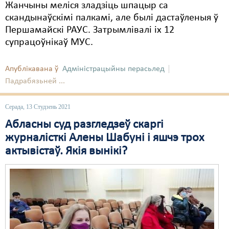
Жанчыны меліся зладзіць шпацыр са
скандынаўскімі палкамі, але былі дастаўленыя ў
Першамайскі РАУС. Затрымлівалі іх 12
супрацоўнікаў МУС.
Апублікавана ў
Адміністрацыйны перасьлед
Падрабязьней ...
Серада, 13 Студзень 2021
Абласны суд разгледзеў скаргі
журналісткі Алены Шабуні і яшчэ трох
актывістаў. Якія вынікі?