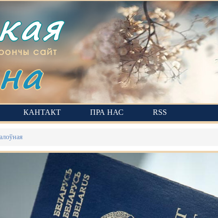
ская
на
рончы сайт
КАНТАКТ
ПРА НАС
RSS
алоўная