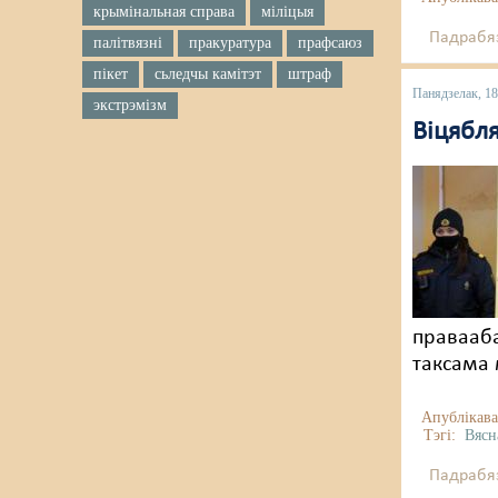
крымінальная справа
міліцыя
Падрабяз
палітвязні
пракуратура
прафсаюз
пікет
сьледчы камітэт
штраф
Панядзелак, 18
экстрэмізм
Віцябл
правааба
таксама 
Апублікава
Тэгі:
Вясн
Падрабяз