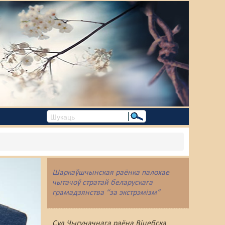
Шаркаўшчынская раёнка палохае
чытачоў стратай беларускага
грамадзянства “за экстрэмізм”
Суд Чыгуначнага раёна Віцебска