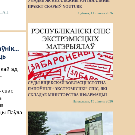
ЎЛАДЫ: ЯК НЕЗАЛЕЖНЫ РЭГІЯНАЛЬНЫ
ПРАЕКТ СКАРЫЎ YOUTUBE
 КаАП
Субота, 11 Ліпень 2026
аўнік…
ць
ёкай ад
-
СУДЫ ВІЦЕБСКАЙ ВОБЛАСЦІ ІСТОТНА
ПАПОЎНІЛІ “ЭКСТРЭМІСЦКІ” СПІС, ЯКІ
 свае
СКЛАДАЕ МІНІСТЭРСТВА ІНФАРМАЦЫІ
а
Панядзелак, 13 Ліпень 2026
чэ
цы Паўла