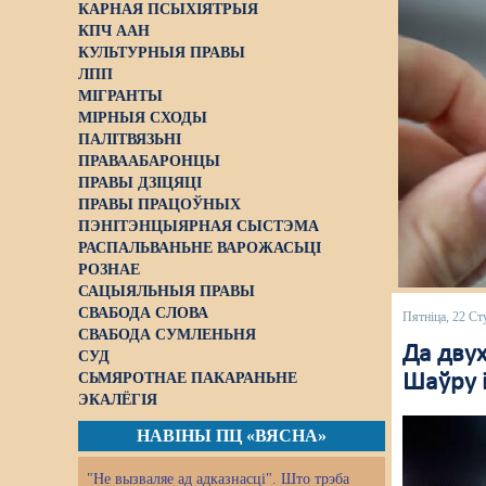
КАРНАЯ ПСЫХІЯТРЫЯ
КПЧ ААН
КУЛЬТУРНЫЯ ПРАВЫ
ЛПП
МІГРАНТЫ
МІРНЫЯ СХОДЫ
ПАЛІТВЯЗЬНІ
ПРАВААБАРОНЦЫ
ПРАВЫ ДЗІЦЯЦІ
ПРАВЫ ПРАЦОЎНЫХ
ПЭНІТЭНЦЫЯРНАЯ СЫСТЭМА
РАСПАЛЬВАНЬНЕ ВАРОЖАСЬЦІ
РОЗНАЕ
САЦЫЯЛЬНЫЯ ПРАВЫ
СВАБОДА СЛОВА
Пятніца, 22 Ст
СВАБОДА СУМЛЕНЬНЯ
Да двух
СУД
СЬМЯРОТНАЕ ПАКАРАНЬНЕ
Шаўру і
ЭКАЛЁГІЯ
НАВІНЫ ПЦ «ВЯСНА»
"Не вызваляе ад адказнасці". Што трэба