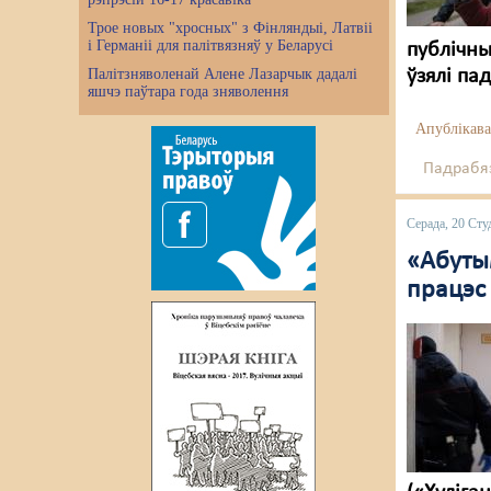
Трое новых "хросных" з Фінляндыі, Латвіі
і Германіі для палітвязняў у Беларусі
публічны
Палітзняволенай Алене Лазарчык дадалі
ўзялі па
яшчэ паўтара года зняволення
Апублікава
Падрабяз
Серада, 20 Сту
«Абутым
працэс