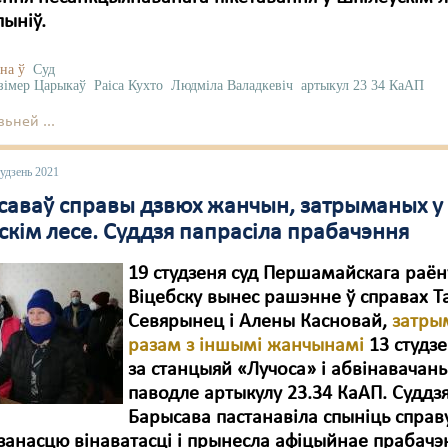
пыніў.
на ў
Суд
зімер Царыкаў
Раіса Кухто
Людміла Валадкевіч
артыкул 23 34 КаАП
ьней ...
удзень 2021
асаваў справы дзвюх жанчын, затрыманых у
скім лесе. Суддзя папрасіла прабачэння
19 студзеня суд Першамайскага раён
Віцебску вынес рашэнне ў справах 
Севярынец і Алены Касновай,
затры
разам з іншымі жанчынамі
13 студзе
за станцыяй «Лучоса» і абвінавачан
паводле артыкулу 23.34 КаАП. Суддз
Барысава пастанавіла спыніць справу
занасцю вінаватасці і прынесла афіцыйнае прабачэ