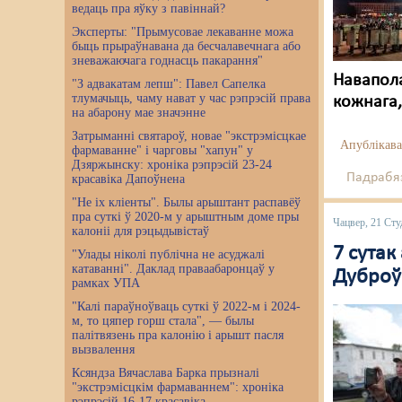
ведаць пра яўку з павіннай?
Эксперты: "Прымусовае лекаванне можа
быць прыраўнавана да бесчалавечнага або
зневажаючага годнасць пакарання"
Навапола
"З адвакатам лепш": Павел Сапелка
тлумачыць, чаму нават у час рэпрэсій права
кожнага
на абарону мае значэнне
Затрыманні святароў, новае "экстрэмісцкае
Апублікава
фармаванне" і чарговы "хапун" у
Дзяржынску: хроніка рэпрэсій 23-24
Падрабяз
красавіка Дапоўнена
"Не іх кліенты". Былы арыштант распавёў
пра суткі ў 2020-м у арыштным доме пры
Чацвер, 21 Сту
калоніі для рэцыдывістаў
7 сутак
"Улады ніколі публічна не асуджалі
катаванні". Даклад праваабаронцаў у
Дуброў
рамках УПА
"Калі параўноўваць суткі ў 2022-м і 2024-
м, то цяпер горш стала", — былы
палітвязень пра калонію і арышт пасля
вызвалення
Ксяндза Вячаслава Барка прызналі
"экстрэмісцкім фармаваннем": хроніка
рэпрэсій 16-17 красавіка