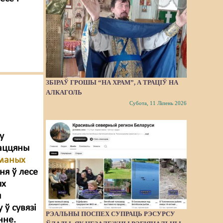
ЗБІРАЎ ГРОШЫ “НА ХРАМ”, А ТРАЦІЎ НА
АЛКАГОЛЬ
Субота, 11 Ліпень 2026
у
Таццяны
маных
ня ў лесе
ых
я
 ў сувязі
РЭАЛЬНЫ ПОСПЕХ СУПРАЦЬ РЭСУРСУ
нне.