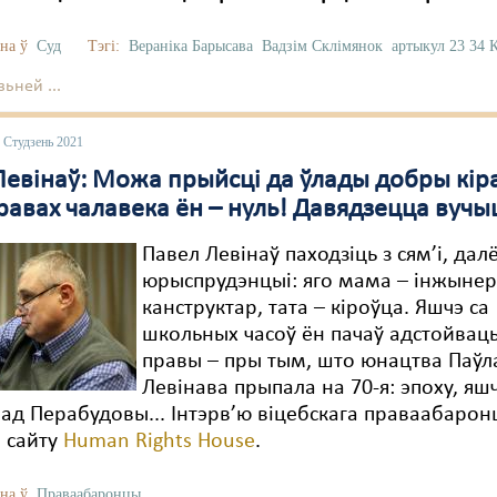
на ў
Суд
Тэгі:
Вераніка Барысава
Вадзім Склімянок
артыкул 23 34
ьней ...
 Студзень 2021
Левінаў: Можа прыйсці да ўлады добры кір
равах чалавека ён – нуль! Давядзецца вучы
Павел Левінаў паходзіць з сям’і, дал
юрыспрудэнцыі: яго мама – інжынер
канструктар, тата – кіроўца. Яшчэ са
школьных часоў ён пачаў адстойваць
правы – пры тым, што юнацтва Паўл
Левінава прыпала на 70-я: эпоху, яш
ад Перабудовы... Інтэрв’ю віцебскага праваабарон
 сайту
Human Rights House
.
на ў
Праваабаронцы