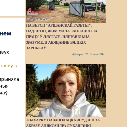
ПА ВЕРСІІ “АРШАНСКАЙ ГАЗЕТЫ”,
ПАДЛЕТКІ, ЯКІМ МАЛА ЗАПЛАЦІЛІ ЗА
знем
ПРАЦУ Ў ЛЯСГАСЕ, НЯПРАВІЛЬНА
ЗРАЗУМЕЛІ АБЯЦАННЕ ВЯЛІКІХ
ЗАРОБКАЎ
двух
Аўторак, 21 Ліпень 2026
ю
заяву з
 прыняла
аныя
маў.
ЖЫХАРКУ НАВАПОЛАЦКА АСУДЗІЛІ ЗА
АБРАЗУ АЛЯКСАНДРА ЛУКАШЭНКІ