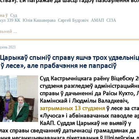
нства»). Ёй пагражае да шасці гадоў пазбаўлення вол
на ў
Суд
кул 339 КК
Юлія Кашаверава
Сяргей Будрэвіч
АМАП
СІЗА
ьней ...
дзень 2021
Царыкаў спыніў справу яшчэ трох удзельні
 ў лесе», але прабачэння не папрасіў
Суд Кастрычніцкага раёну Віцебску 2
студзеня разгледзеў адміністрацыйн
справы ў дачыненні да Раісы Кухто,
Камінскай і Людмілы Валадкевіч,
затрыманых 13 студзеня
ў лесе за с
«Лучоса» і абвінавачаных паводле ар
КаАП. Суддзя Царыкаў не выявіў у
ах справы сведчанняў датычнасці грамадзянак да
ння несанкцыянаванага пікетавання ў Шпілеўскім л