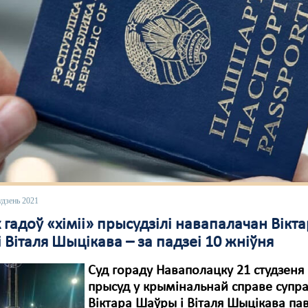
удзень 2021
 гадоў «хіміі» прысудзілі навапалачан Вікт
 Віталя Шыцікава – за падзеі 10 жніўня
Суд гораду Наваполацку 21 студзеня
прысуд у крымінальнай справе супр
Віктара Шаўры і Віталя Шыцікава па