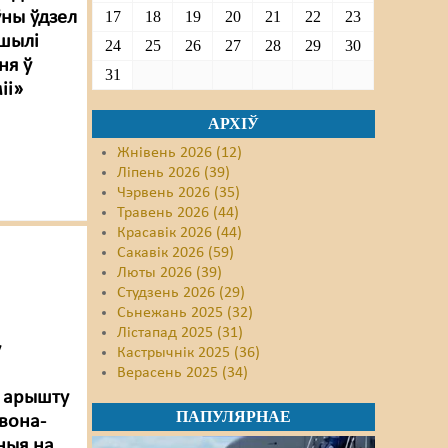
ўны ўдзел
17
18
19
20
21
22
23
ушылі
24
25
26
27
28
29
30
ня ў
31
іі»
АРХІЎ
Жнівень 2026 (12)
Ліпень 2026 (39)
Чэрвень 2026 (35)
Травень 2026 (44)
Красавік 2026 (44)
Сакавік 2026 (59)
Люты 2026 (39)
Студзень 2026 (29)
Сьнежань 2025 (32)
Лістапад 2025 (31)
у
Кастрычнік 2025 (36)
Верасень 2025 (34)
а арышту
ПАПУЛЯРНАЕ
рвона-
ныя на