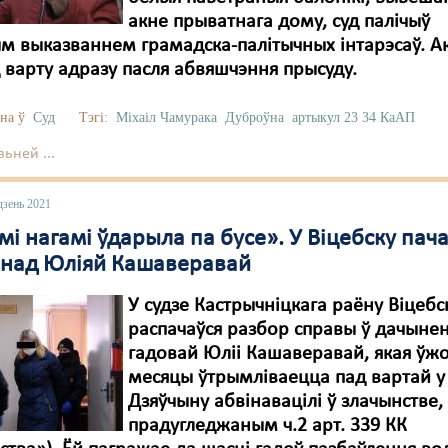
акне прыватнага дому, суд палічыў
м выказваннем грамадска-палітычных інтарэсаў. Ак
д варту адразу пасля абвяшчэння прысуду.
на ў
Суд
Тэгі:
Міхаіл Чамурака
Дуброўна
артыкул 23 34 КаАП
ьней ...
дзень 2021
і нагамі ўдарыла па бусе». У Віцебску пач
 над Юліяй Кашаверавай
У судзе Кастрычніцкага раёну Віцебс
распачаўся разбор справы ў дачынен
гадовай Юліі Кашаверавай, якая ўж
месяцы ўтрымліваецца пад вартай у 
Дзяўчыну абвінавацілі ў злачынстве,
прадугледжаным ч.2 арт. 339 КК