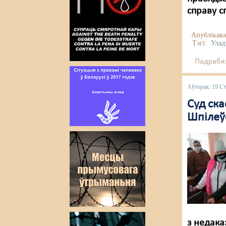
справу с
Апублікава
Тэгі:
Улад
Падрабяз
Аўторак, 19 Ст
Суд ск
Шпілеў
з недака