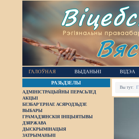
Віцеб
Вяс
Рэгіянальны правааба
ГАЛОЎНАЯ
ВЫДАНЬНІ
ВІДЭА
РАЗЬДЗЕЛЫ
Вы тут:
Г
АДМІНІСТРАЦЫЙНЫ ПЕРАСЬЛЕД
АКЦЫІ
БЕЗБАР'ЕРНАЕ АСЯРОДЗЬДЗЕ
ВЫБАРЫ
ГРАМАДЗЯНСКІЯ ІНІЦЫЯТЫВЫ
ДЗЯРЖАВА
ДЫСКРЫМІНАЦЫЯ
ЗАТРЫМАНЬНІ