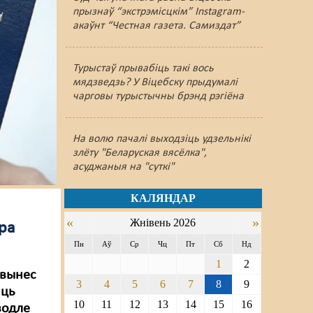
прызнаў “экстрэмісцкім” Instagram-
акаўнт “Честная газета. Самиздат”
Турыстаў прывабіць такі вось
мядзведзь? У Віцебску прыдумалі
чарговы турыстычны брэнд рэгіёна
На волю пачалі выходзіць удзельнікі
злёту "Беларуская вясёлка",
асуджаныя на "суткі"
КАЛЯНДАР
«
»
Жнівень 2026
ара
Пн
Аў
Ср
Чц
Пт
Сб
Нд
1
2
 вынес
3
4
5
6
7
8
9
аць
10
11
12
13
14
15
16
водле