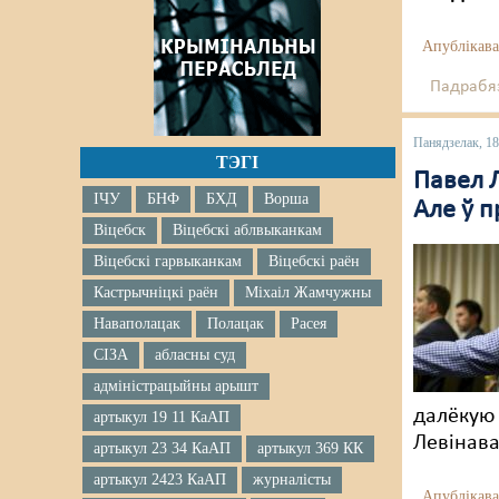
Апублікава
Падрабяз
Панядзелак, 18
ТЭГІ
Павел 
ІЧУ
БНФ
БХД
Ворша
Але ў п
Віцебск
Віцебскі аблвыканкам
Віцебскі гарвыканкам
Віцебскі раён
Кастрычніцкі раён
Міхаіл Жамчужны
Наваполацак
Полацак
Расея
СІЗА
абласны суд
адміністрацыйны арышт
далёкую 
артыкул 19 11 КаАП
Левінава
артыкул 23 34 КаАП
артыкул 369 КК
артыкул 2423 КаАП
журналісты
Апублікава