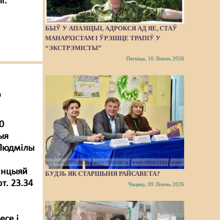
і.
БЫЎ У АПАЗІЦЫІ, АДРОКСЯ АД ЯЕ, СТАЎ
МАНАРХІСТАМ І ЎРЭШЦЕ ТРАПІЎ У
“ЭКСТРЭМІСТЫ”
Пятніца, 10 Ліпень 2026
ц
0
ыя
 Людмілы
танцыяй
БУДЗЬ ЯК СТАРШЫНЯ РАЙСАВЕТА?
т. 23.34
Чацвер, 09 Ліпень 2026
есе і