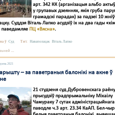
арт. 342 КК (арганізацыя альбо акты
у групавых дзеяннях, якія груба пар
грамадскі парадак) за падзеі 10 жніў
цку. Суддзя Віталь Лапко асудзіў іх на два гады «хім
, паведамляе
ПЦ «Вясна»
.
на ў
Суд
Тэгі:
Наваполацак
Віталь Лапко
ьней ...
дзень 2021
 арышту – за паветраныя балонікі на акне ў
не
21 студзеня суд Дубровенскага раён
прысудзіў прадпрымальніку Міхаілу
Чамураку 7 сутак адміністрацыйнаг
паводле ч.3 арт. 23.34 КаАП. Бел-чы
белыя паветраныя балонікі, вывеша