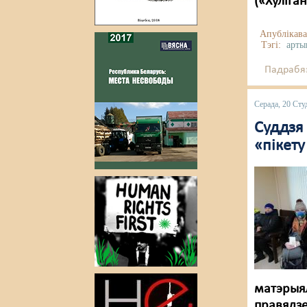
(«Хуліга
Апублікава
Тэгі:
арты
Падрабяз
Серада, 20 Сту
Суддзя 
«пікету
матэрыял
правядзе