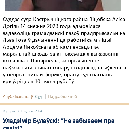
Суддзя суда Кастрычніцкага раёна Віцебска Аліса
Догіль 14 снежня 2023 года адмовілася
задаволіць грамадзянскі пазоў прадпрымальніка
Льва Гоза ў дачыненні да работніка міліцыі
Арцёма Янкоўскага аб кампенсацыі ім
маральнай шкоды за антысеміцкія выказванні
«сілавіка». Пацярпелы, за прычыненне
наўмыснага знявагі гонару і годнасці, выяўленага
ў непрыстойнай форме, прасіў суд спагнаць з
крыўдзіцеля 10 тысяч рублёў.
Апублікавана ў
Суд
Падрабязьней ...
Аўторак, 30 Студзень 2024
Уладзімір Булаўскі: “Не забываем пра
сваіх!”