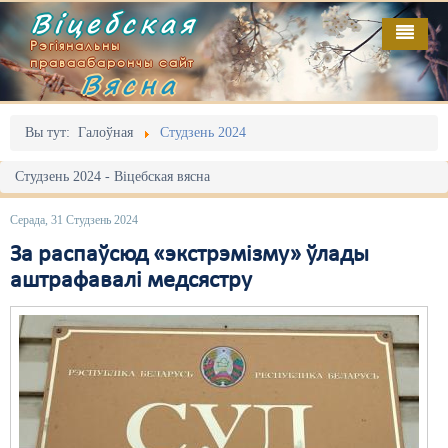
Віцебская
Рэгіянальны
праваабарончы сайт
Вясна
Галоўная
Выданьні
Адміністрацыйны перасьлед
Вы тут:
Галоўная
Студзень 2024
Відэа
Акцыі
Студзень 2024 - Віцебская вясна
Кантакт
Безбар'ернае асяродзьдзе
Серада, 31 Студзень 2024
Пра нас
Выбары
За распаўсюд «экстрэмізму» ўлады
аштрафавалі медсястру
RSS
Грамадзянскія ініцыятывы
Дзяржава
Дыскрымінацыя
Затрыманьні