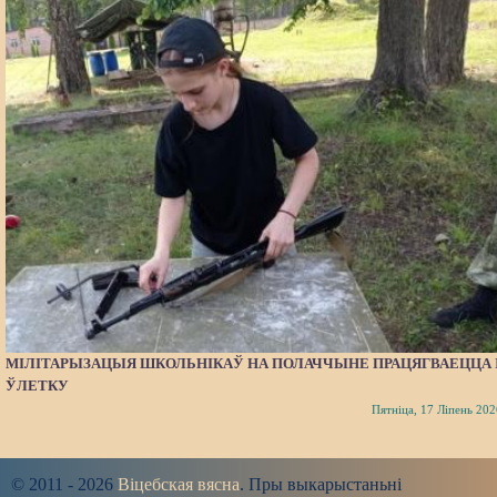
МІЛІТАРЫЗАЦЫЯ ШКОЛЬНІКАЎ НА ПОЛАЧЧЫНЕ ПРАЦЯГВАЕЦЦА 
ЎЛЕТКУ
Пятніца, 17 Ліпень 202
© 2011 - 2026
Віцебская вясна
. Пры выкарыстаньні