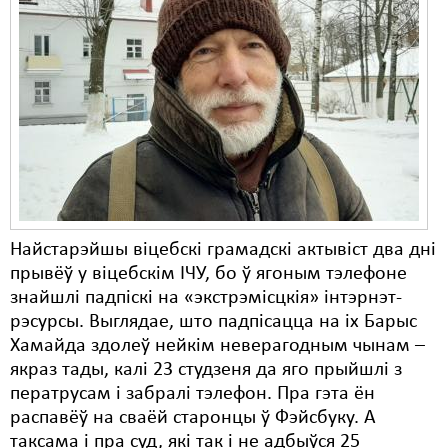
Найстарэйшы віцебскі грамадскі актывіст два дні
прывёў у віцебскім ІЧУ, бо ў ягоным тэлефоне
знайшлі падпіскі на «экстрэмісцкія» інтэрнэт-
рэсурсы. Выглядае, што падпісацца на іх Барыс
Хамайда здолеў нейкім неверагодным чынам –
якраз тады, калі 23 студзеня да яго прыйшлі з
ператрусам і забралі тэлефон. Пра гэта ён
распавёў на сваёй старонцы ў Фэйсбуку. А
таксама і пра суд, які так і не адбыўся 25