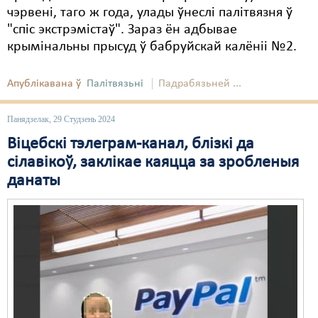
чэрвені, таго ж года, улады ўнеслі палітвязня ў
"спіс экстрэмістаў". Зараз ён адбывае
крымінальны прысуд ў бабруйскай калёніі №2.
Апублікавана ў
Палітвязьні
Падрабязьней ...
Панядзелак, 29 Студзень 2024
Віцебскі тэлеграм-канал, блізкі да
сілавікоў, заклікае каяцца за зробленыя
данаты