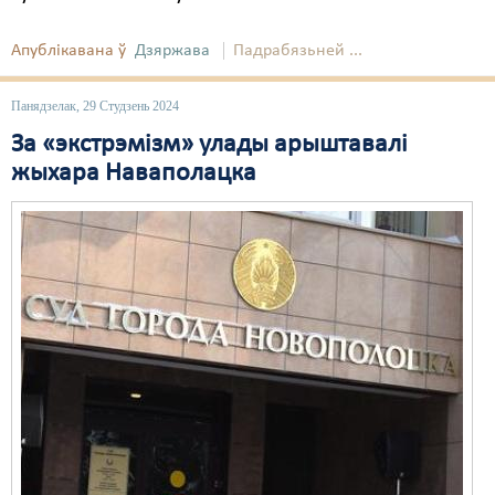
Апублікавана ў
Дзяржава
Падрабязьней ...
Панядзелак, 29 Студзень 2024
За «экстрэмізм» улады арыштавалі
жыхара Наваполацка