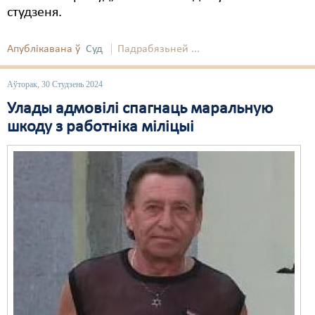
студзеня.
Апублікавана ў
Суд
Падрабязьней ...
Аўторак, 30 Студзень 2024
Улады адмовілі спагнаць маральную
шкоду з работніка міліцыі