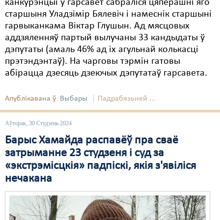
канкурэнцыі ў гарсавет сабраліся цяперашні яго
старшыня Уладзімір Бялевіч і намеснік старшыні
гарвыканкама Віктар Глушын. Ад мясцовых
аддзяленняў партый вылучаны 33 кандыдаты ў
дэпутаты (амаль 46% ад іх агульнай колькасці
прэтэндэнтаў). На чарговы тэрмін гатовы
абірацца дзесяць дзеючых дэпутатаў гарсавета.
Апублікавана ў
Выбары
Падрабязьней ...
Аўторак, 30 Студзень 2024
Барыс Хамайда распавёў пра сваё
затрыманне 23 студзеня і суд за
«экстрэмісцкія» падпіскі, якія з'явіліся
нечакана