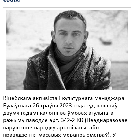
Віцебскага актывіста і культурнага мэнэджара
Булаўскага 26 траўня 2023 года суд пакараў
двумя гадамі калоніі ва ўмовах агульнага
рэжыму паводле арт. 342-2 КК (Неаднаразовае
парушэнне парадку арганізацыі або
правядзення масавых мерапрыемстваў). У