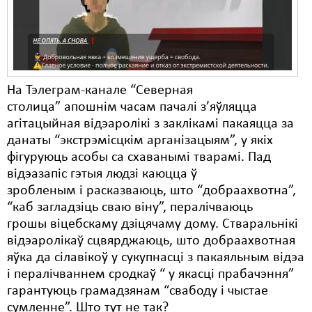
На Тэлеграм-канале “Северная
столица” апошнім часам пачалі з’яўляцца
агітацыйная відэаролікі з заклікамі пакаяцца за
данаты “экстрэмісцкім арганізацыям”, у якіх
фігуруюць асобы са схаванымі тварамі. Пад
відэазапіс гэтыя людзі каюцца ў
зробленым і расказваюць, што “добраахвотна”,
“каб загладзіць сваю віну”, пералічваюць
грошы віцебскаму дзіцячаму дому. Стваральнікі
відэаролікаў сцвярджаюць, што добраахвотная
яўка да сілавікоў у сукупнасці з пакаяльным відэа
і пералічваннем сродкаў “ у якасці прабачэння”
гарантуюць грамадзянам “свабоду і чыстае
сумленне”. Што тут не так?