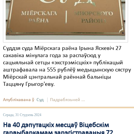
Карная псыхіятрыя
КПЧ ААН
Культурныя правы
ЛПП
Суддзя суда Міёрскага раёна Ірына Яскевіч 27
Мігранты
сакавіка мінулага года за распаўсюд у
Мірныя сходы
сацыяльнай сетцы «экстрэмісцкіх» публікацый
аштрафавала на 555 рублёў медыцынскую сястру
Палітвязьні
Міёрскай цэнтральнай раённай бальніцы
Таццяну Грыгор'еву.
Праваабаронцы
Правы дзіцяці
Апублікавана ў
Суд
Падрабязьней ...
Пэнітэнцыярная сыстэма
Серада, 31 Студзень 2024
Распальваньне варожасьці
На 40 дэпутацкіх месцаў Віцебскім
гарвыбаркамам зарэгістраваныя 72
Рознае