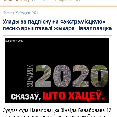
Нядзеля, 28 Студзень 2024
Улады за падпіску на «экстрэмісцкую»
песню арыштавалі жыхара Наваполацка
Суддзя суда Наваполацка Зінаіда Балаболава 12
снежня за падпіску на “экстрэмісцкую” песню ў