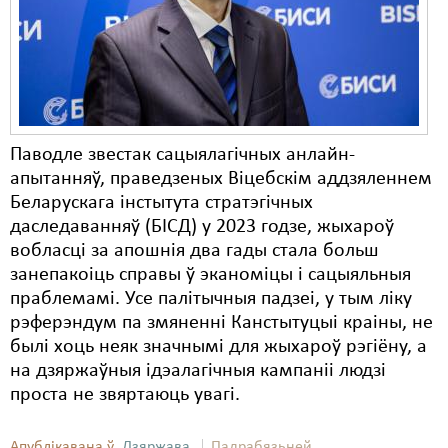
Паводле звестак сацыялагічных анлайн-
апытанняў, праведзеных Віцебскім аддзяленнем
Беларускага інстытута стратэгічных
даследаванняў (БІСД) у 2023 годзе, жыхароў
вобласці за апошнія два гады стала больш
занепакоіць справы ў эканоміцы і сацыяльныя
праблемамі. Усе палітычныя падзеі, у тым ліку
рэферэндум па змяненні Канстытуцыі краіны, не
былі хоць неяк значнымі для жыхароў рэгіёну, а
на дзяржаўныя ідэалагічныя кампаніі людзі
проста не звяртаюць увагі.
Апублікавана ў
Дзяржава
Падрабязьней ...