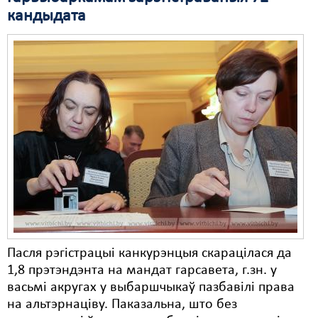
кандыдата
Свабода слова
Свабода сумленьня
Суд
Сьмяротнае пакараньне
Экалёгія
Правы працоўных
Сацыяльныя правы
Пасля рэгістрацыі канкурэнцыя скарацілася да
1,8 прэтэндэнта на мандат гарсавета, г.зн. у
васьмі акругах у выбаршчыкаў пазбавілі права
на альтэрнаціву. Паказальна, што без