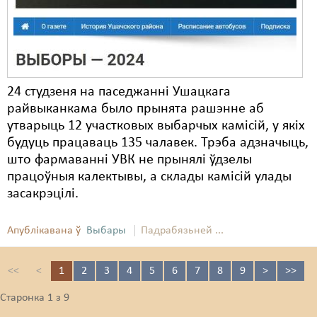
24 студзеня на паседжанні Ушацкага
райвыканкама было прынята рашэнне аб
утварыць 12 участковых выбарчых камісій, у якіх
будуць працаваць 135 чалавек. Трэба адзначыць,
што фармаванні УВК не прынялі ўдзелы
працоўныя калектывы, а склады камісій улады
засакрэцілі.
Апублікавана ў
Выбары
Падрабязьней ...
<<
<
1
2
3
4
5
6
7
8
9
>
>>
Старонка 1 з 9