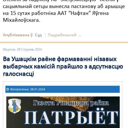
сацыяльнай сетцы вынесла пастанову аб арышце
на 15 сутак работніка ААТ “Нафтан” Яўгена
Міхайлоўскага.
Апублікавана ў
Суд
Падрабязьней ...
Нядзеля, 28 Студзень 2024
Ва Ушацкім раёне фармаванні нізавых
выбарчых камісій прайшло з адсутнасцю
галоснасці