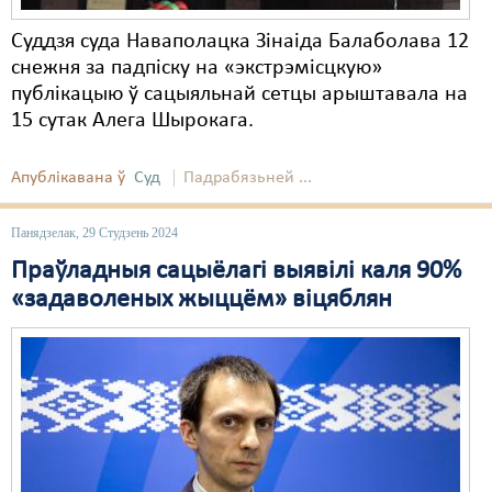
Суддзя суда Наваполацка Зінаіда Балаболава 12
снежня за падпіску на «экстрэмісцкую»
публікацыю ў сацыяльнай сетцы арыштавала на
15 сутак Алега Шырокага.
Апублікавана ў
Суд
Падрабязьней ...
Панядзелак, 29 Студзень 2024
Праўладныя сацыёлагі выявілі каля 90%
«задаволеных жыццём» віцяблян