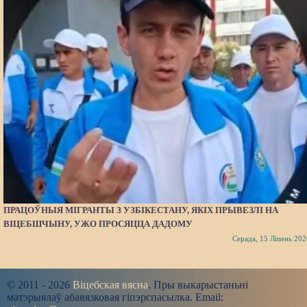
ПРАЦОЎНЫЯ МІГРАНТЫ З УЗБІКЕСТАНУ, ЯКІХ ПРЫВЕЗЛІ НА
ВІЦЕБШЧЫНУ, УЖО ПРОСЯЦЦА ДАДОМУ
Серада, 15 Ліпень 202
© 2011 - 2026
Віцебская вясна
. Пры выкарыстаньні
матэрыялаў абавязковая гіпэрспасылка. Email: