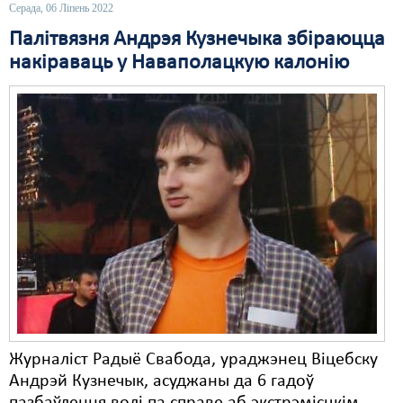
Серада, 06 Ліпень 2022
Свабода слова
Палітвязня Андрэя Кузнечыка збіраюцца
накіраваць у Наваполацкую калонію
Свабода сумленьня
Суд
Сьмяротнае пакараньне
Экалёгія
Правы працоўных
Сацыяльныя правы
Журналіст Радыё Свабода, ураджэнец Віцебску
Андрэй Кузнечык, асуджаны да 6 гадоў