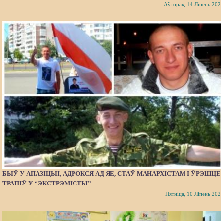
Аўторак, 14 Ліпень 202
БЫЎ У АПАЗІЦЫІ, АДРОКСЯ АД ЯЕ, СТАЎ МАНАРХІСТАМ І ЎРЭШЦЕ
ТРАПІЎ У “ЭКСТРЭМІСТЫ”
Пятніца, 10 Ліпень 202