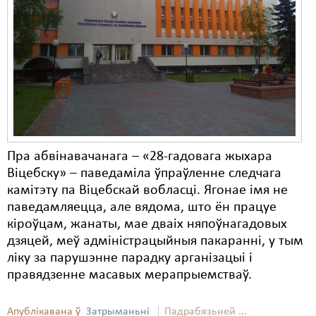
Пра абвінавачанага – «28-гадовага жыхара
Віцебску» – паведаміла ўпраўленне следчага
камітэту па Віцебскай вобласці. Ягонае імя не
паведамляецца, але вядома, што ён працуе
кіроўцам, жанаты, мае дваіх няпоўнагадовых
дзяцей, меў адміністрацыйныя пакаранні, у тым
ліку за парушэнне парадку арганізацыі і
правядзенне масавых мерапрыемстваў.
Апублікавана ў
Затрыманьні
Падрабязьней ...