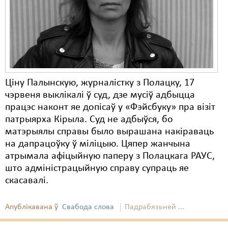
Карная псыхіятрыя
КПЧ ААН
Культурныя правы
ЛПП
Ціну Палынскую, журналістку з Полацку, 17
Мігранты
чэрвеня выклікалі ў суд, дзе мусіў адбыцца
Мірныя сходы
працэс наконт яе допісаў у «Фэйсбуку» пра візіт
патрыярха Кірыла. Суд не адбыўся, бо
Палітвязьні
матэрыялы справы было вырашана накіраваць
на дапрацоўку ў міліцыю. Цяпер жанчына
Праваабаронцы
атрымала афіцыйную паперу з Полацкага РАУС,
Правы дзіцяці
што адміністрацыйную справу супраць яе
скасавалі.
Пэнітэнцыярная сыстэма
Распальваньне варожасьці
Апублікавана ў
Свабода слова
Падрабязьней ...
Рознае