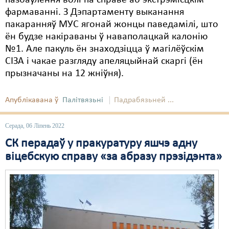
пазбаўлення волі па справе аб экстрэмісцкім
фармаванні. З Дэпартаменту выканання
пакаранняў МУС ягонай жонцы паведамілі, што
ён будзе накіраваны ў наваполацкай калонію
№1. Але пакуль ён знаходзіцца ў магілёўскім
СІЗА і чакае разгляду апеляцыйнай скаргі (ён
прызначаны на 12 жніўня).
Апублікавана ў
Палітвязьні
Падрабязьней ...
Серада, 06 Ліпень 2022
СК перадаў у пракуратуру яшчэ адну
віцебскую справу «за абразу прэзідэнта»