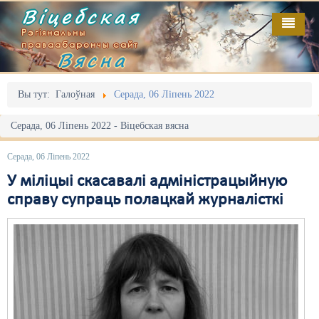
Віцебская
Рэгіянальны
праваабарончы сайт
Вясна
Галоўная
Выданьні
Адміністрацыйны перасьлед
Вы тут:
Галоўная
Серада, 06 Ліпень 2022
Відэа
Акцыі
Серада, 06 Ліпень 2022 - Віцебская вясна
Кантакт
Безбар'ернае асяродзьдзе
Серада, 06 Ліпень 2022
Пра нас
Выбары
У міліцыі скасавалі адміністрацыйную
справу супраць полацкай журналісткі
RSS
Грамадзянскія ініцыятывы
Дзяржава
Дыскрымінацыя
Затрыманьні