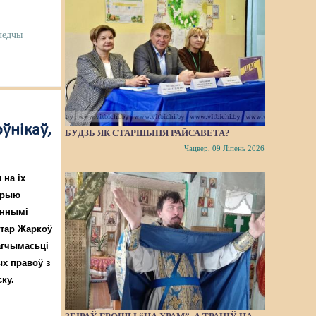
ледчы
ўнікаў,
БУДЗЬ ЯК СТАРШЫНЯ РАЙСАВЕТА?
Чацвер, 09 Ліпень 2026
 на іх
торыю
ённымі
ктар Жаркоў
магчымасьці
х правоў з
ску.