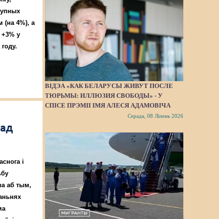
купных
(на 4%), а
 +3% у
году.
ВІДЭА «КАК БЕЛАРУСЫ ЖИВУТ ПОСЛЕ
ТЮРЬМЫ: ИЛЛЮЗИЯ СВОБОДЫ» - У
СПІСЕ ПРЭМІІ ІМЯ АЛЕСЯ АДАМОВІЧА
Серада, 08 Ліпень 2026
 ад
аснога і
ьбу
ва аб тым,
жаньнях
ма