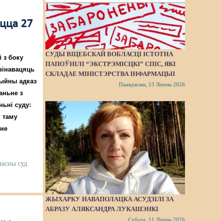
ецца 27
СУДЫ ВІЦЕБСКАЙ ВОБЛАСЦІ ІСТОТНА
 з боку
ПАПОЎНІЛІ “ЭКСТРЭМІСЦКІ” СПІС, ЯКІ
вінавацяць
СКЛАДАЕ МІНІСТЭРСТВА ІНФАРМАЦЫІ
цыйны адказ
Панядзелак, 13 Ліпень 2026
аньне з
ньні суду:
, таму
 не
ласны суд
ЖЫХАРКУ НАВАПОЛАЦКА АСУДЗІЛІ ЗА
АБРАЗУ АЛЯКСАНДРА ЛУКАШЭНКІ
Субота, 11 Ліпень 2026