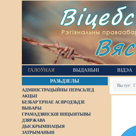
Віцеб
Вяс
Рэгіянальны правааба
ГАЛОЎНАЯ
ВЫДАНЬНІ
ВІДЭА
РАЗЬДЗЕЛЫ
Вы тут:
Г
АДМІНІСТРАЦЫЙНЫ ПЕРАСЬЛЕД
АКЦЫІ
БЕЗБАР'ЕРНАЕ АСЯРОДЗЬДЗЕ
ВЫБАРЫ
ГРАМАДЗЯНСКІЯ ІНІЦЫЯТЫВЫ
ДЗЯРЖАВА
ДЫСКРЫМІНАЦЫЯ
ЗАТРЫМАНЬНІ