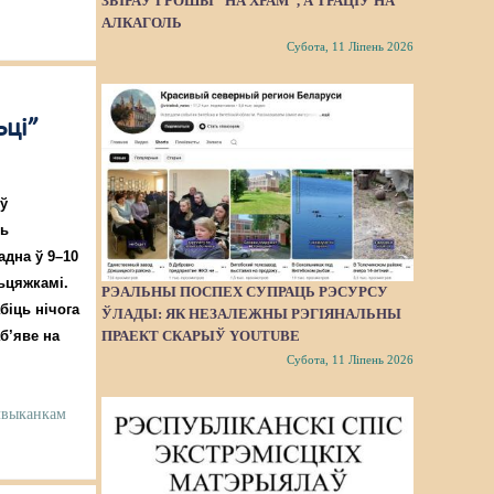
ЗБІРАЎ ГРОШЫ “НА ХРАМ”, А ТРАЦІЎ НА
АЛКАГОЛЬ
Субота, 11 Ліпень 2026
ьці”
 ў
нь
адна ў 9–10
сьцяжкамі.
РЭАЛЬНЫ ПОСПЕХ СУПРАЦЬ РЭСУРСУ
біць нічога
ЎЛАДЫ: ЯК НЕЗАЛЕЖНЫ РЭГІЯНАЛЬНЫ
ПРАЕКТ СКАРЫЎ YOUTUBE
аб’яве на
Субота, 11 Ліпень 2026
лвыканкам