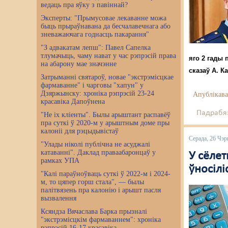
ведаць пра яўку з павіннай?
Эксперты: "Прымусовае лекаванне можа
быць прыраўнавана да бесчалавечнага або
зневажаючага годнасць пакарання"
"З адвакатам лепш": Павел Сапелка
тлумачыць, чаму нават у час рэпрэсій права
яго 2 гады 
на абарону мае значэнне
сказаў А. К
Затрыманні святароў, новае "экстрэмісцкае
фармаванне" і чарговы "хапун" у
Дзяржынску: хроніка рэпрэсій 23-24
Апублікава
красавіка Дапоўнена
Падрабяз
"Не іх кліенты". Былы арыштант распавёў
пра суткі ў 2020-м у арыштным доме пры
калоніі для рэцыдывістаў
Серада, 26 Чэр
"Улады ніколі публічна не асуджалі
катаванні". Даклад праваабаронцаў у
У сёле
рамках УПА
ўносілі
"Калі параўноўваць суткі ў 2022-м і 2024-
м, то цяпер горш стала", — былы
палітвязень пра калонію і арышт пасля
вызвалення
Ксяндза Вячаслава Барка прызналі
"экстрэмісцкім фармаваннем": хроніка
рэпрэсій 16-17 красавіка