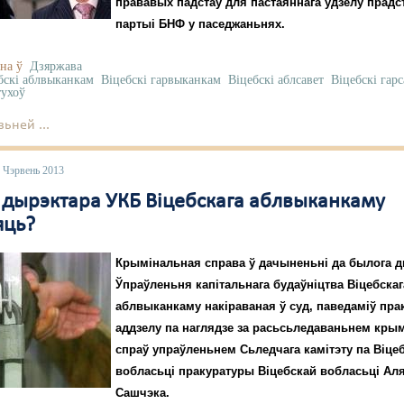
прававых падстаў для пастаяннага ўдзелу прадс
партыі БНФ у паседжаньнях.
на ў
Дзяржава
бскі аблвыканкам
Віцебскі гарвыканкам
Віцебскі аблсавет
Віцебскі гарс
тухоў
ьней ...
 Чэрвень 2013
 дырэктара УКБ Віцебскага аблвыканкаму
яць?
Крымінальная справа ў дачыненьні да былога 
Ўпраўленьня капітальнага будаўніцтва Віцебскаг
аблвыканкаму накіраваная ў суд, паведаміў пра
аддзелу па наглядзе за расьсьледаваньнем кры
спраў упраўленьнем Сьледчага камітэту па Віце
вобласьці пракуратуры Віцебскай вобласьці Ал
Сашчэка.