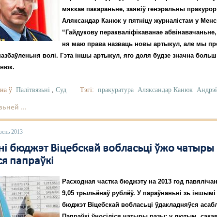
мяккае пакараньне, заявіў генэральны пракурор
Аляксандар Канюк у пятніцу журналістам у Менс
“Гайдукову перакваліфікаванае абвінавачаньне,
ня маю права назваць новы артыкул, але мы пр
пазбаўленьня волі. Гэта іншы артыкул, яго доля будзе значна больш
анюк.
на ў
Палітвязьні
,
Суд
Тэгі:
пракуратура
Аляксандар Канюк
Андрэ
ьней ...
вень 2013
тні бюджэт Віцебскай вобласьці ўжо чатыры
cя папраўкі
Расходная частка бюджэту на 2013 год павялічана
9,05 трыльёнаў рублёў. У параўнаньні зь іншымі 
бюджэт Віцебскай вобласьці ўдакладняўся асабл
Папраўкі ўносіліся чатыры разы: у лютым, сакав