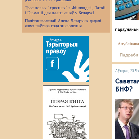
Трое новых "хросных" з Фінляндыі, Латвіі
і Германіі для палітвязняў у Беларусі
Палітзняволенай Алене Лазарчык дадалі
яшчэ паўтара года зняволення
параўнаньн
Апублікава
Падрабяз
Аўторак, 25 Ч
Савета
БНФ?