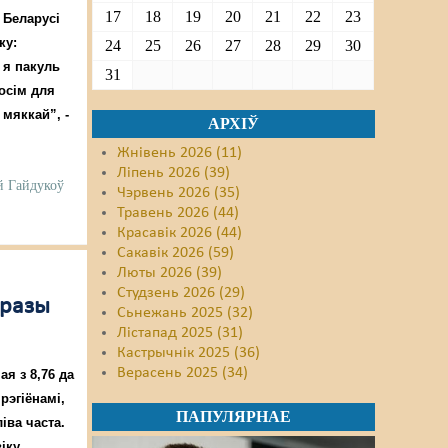
17
18
19
20
21
22
23
 Беларусі
ку:
24
25
26
27
28
29
30
 я пакуль
31
осім для
 мяккай”, -
АРХІЎ
Жнівень 2026 (11)
Ліпень 2026 (39)
й Гайдукоў
Чэрвень 2026 (35)
Травень 2026 (44)
Красавік 2026 (44)
Сакавік 2026 (59)
Люты 2026 (39)
Студзень 2026 (29)
 разы
Сьнежань 2025 (32)
Лістапад 2025 (31)
Кастрычнік 2025 (36)
Верасень 2025 (34)
я з 8,76 да
рэгіёнамі,
ПАПУЛЯРНАЕ
іва часта.
іку,