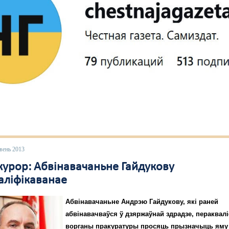
вень 2013
курор: Абвінавачаньне Гайдукову
аліфікаванае
Абвінавачаньне Андрэю Гайдукову, які раней
абвінавачваўся ў дзяржаўнай здрадзе, пераквалі
ворганы пракуратуры просяць прызначыць яму