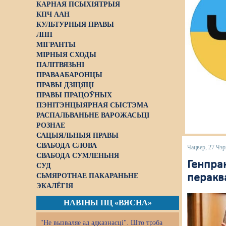
КАРНАЯ ПСЫХІЯТРЫЯ
КПЧ ААН
КУЛЬТУРНЫЯ ПРАВЫ
ЛПП
МІГРАНТЫ
МІРНЫЯ СХОДЫ
ПАЛІТВЯЗЬНІ
ПРАВААБАРОНЦЫ
ПРАВЫ ДЗІЦЯЦІ
ПРАВЫ ПРАЦОЎНЫХ
ПЭНІТЭНЦЫЯРНАЯ СЫСТЭМА
РАСПАЛЬВАНЬНЕ ВАРОЖАСЬЦІ
РОЗНАЕ
САЦЫЯЛЬНЫЯ ПРАВЫ
СВАБОДА СЛОВА
Чацвер, 27 Чэр
СВАБОДА СУМЛЕНЬНЯ
Генпра
СУД
СЬМЯРОТНАЕ ПАКАРАНЬНЕ
перакв
ЭКАЛЁГІЯ
НАВІНЫ ПЦ «ВЯСНА»
"Не вызваляе ад адказнасці". Што трэба