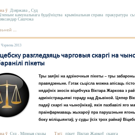
на ў
Дзяржава
,
Суд
ўленьне камунальнага будаўніцтва
крымінальная справа
пракуратура
сь
яксандар Сашчэка
ьней ...
 Чэрвень 2013
цебску разгледзяць чарговыя скаргі на чыно
баранілі пікеты
Тры заяўкі на адзіночныя пікеты – тры забароны
правядзеньне. Гэтак сьцісла можна апісаць гіс
нядаўніх зносін віцебчука Віктара Жаркова з ра
адміністрацыямі гораду над Дзьвіной. Цяпер Ві
падаў скаргі на чыноўнікаў, якія пазбавілі яго 
праінфармаваць жыхароў пра парушэньне ягоны
боку міліцыянтаў, у суды ўсіх трох раёнаў Віцеб
на ў
Суд
,
Мірныя сходы
Тэгі:
пікет
Віктар Жаркоў
скарга