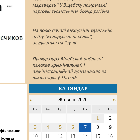
мядзведзь? У Віцебску прыдумалі
чарговы турыстычны брэнд рэгіёна
На волю пачалі выходзіць удзельнікі
злёту "Беларуская вясёлка",
асуджаныя на "суткі"
Пракуратура Віцебскай вобласці
палохае крымінальнай і
адміністрацыйнай адказнасцю за
каментары ў Threads
КАЛЯНДАР
«
»
Жнівень 2026
Пн
Аў
Ср
Чц
Пт
Сб
Нд
1
2
3
4
5
6
7
8
9
фікаванае,
10
11
12
13
14
15
16
 больш