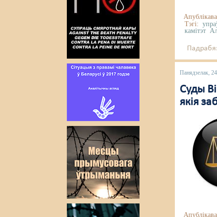
Апублікава
Тэгі:
упра
камітэт
Ал
Падрабяз
Панядзелак, 24
Суды Ві
якія за
Апублікава