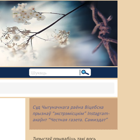
Суд Чыгуначнага раёна Віцебска
прызнаў “экстрэмісцкім” Instagram-
акаўнт “Честная газета. Самиздат”
Турыстаў прывабіць такі вось