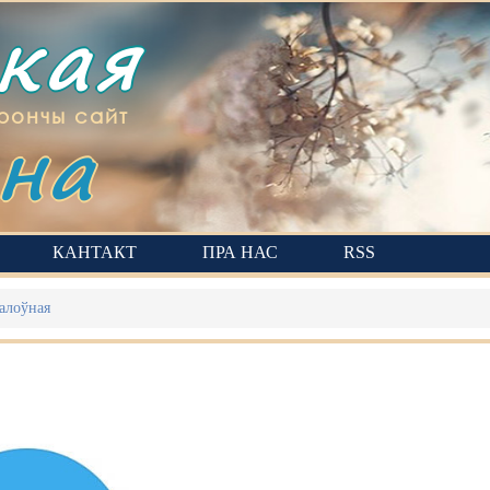
ская
на
рончы сайт
КАНТАКТ
ПРА НАС
RSS
алоўная