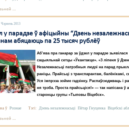
ьней ...
 Чэрвень 2013
ел у парадзе ў афіцыйны “Дзень незалежнас
янам абяцаюць па 25 тысяч рублёў
Аб’ява пра ганарар за ўдзел у парадзе зьявілася
сацыяльнай сетцы «Ўкантакце». «3 ліпеня ў Дзе
Незалежнасьці патрэбныя людзі на парад прыкл
раніцы. Прайсьці з транспарантам, балёнікамі, 
Уся імпрэза зойме гадзінку. Распаўсюджваць і ра
ня трэба. Проста прайсьціся!» — так напісана ў 
старонцы групы «Тыповы Віцебск».
на ў
Рознае
Тэгі:
Дзень незалежнасьці
Пётар Гнуценка
Віцебскі аб
ьней ...