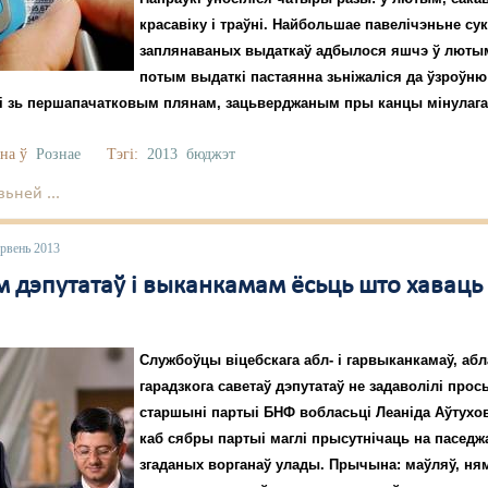
красавіку і траўні. Найбольшае павелічэньне су
заплянаваных выдаткаў адбылося яшчэ ў лютым 
потым выдаткі пастаянна зьніжаліся да ўзроўню
і зь першапачатковым плянам, зацьверджаным пры канцы мінулага 
на ў
Рознае
Тэгі:
2013
бюджэт
ьней ...
эрвень 2013
м дэпутатаў і выканкамам ёсьць што хаваць
Службоўцы віцебскага абл- і гарвыканкамаў, абл
гарадзкога саветаў дэпутатаў не задаволілі прос
старшыні партыі БНФ вобласьці Леаніда Аўтухо
каб сябры партыі маглі прысутнічаць на пасед
згаданых ворганаў улады. Прычына: маўляў, ня