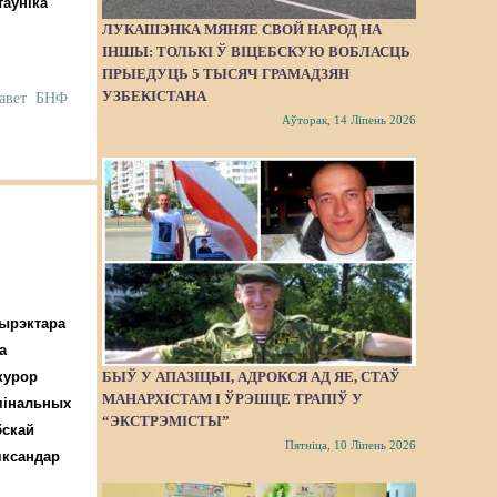
таўніка
ЛУКАШЭНКА МЯНЯЕ СВОЙ НАРОД НА
ІНШЫ: ТОЛЬКІ Ў ВІЦЕБСКУЮ ВОБЛАСЦЬ
ПРЫЕДУЦЬ 5 ТЫСЯЧ ГРАМАДЗЯН
УЗБЕКІСТАНА
авет
БНФ
Аўторак, 14 Ліпень 2026
дырэктара
а
курор
БЫЎ У АПАЗІЦЫІ, АДРОКСЯ АД ЯЕ, СТАЎ
МАНАРХІСТАМ І ЎРЭШЦЕ ТРАПІЎ У
мінальных
“ЭКСТРЭМІСТЫ”
бскай
Пятніца, 10 Ліпень 2026
яксандар