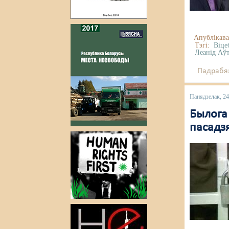
Апублікава
Тэгі:
Віце
Леанід Аў
Падрабяз
Панядзелак, 24
Былога
пасадз