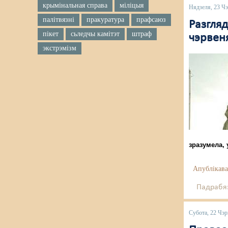
крымінальная справа
міліцыя
Нядзеля, 23 Ч
палітвязні
пракуратура
прафсаюз
Разгляд
пікет
сьледчы камітэт
штраф
чэрвен
экстрэмізм
зразумела, 
Апублікава
Падрабяз
Субота, 22 Чэр