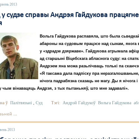
эрвень 2013
 у судзе справы Андрэя Гайдукова працягн
я
Вольга Гайдукова распавяла, што была сьведкай
абароны на судовым працэсе над сынам, якога 
у «здрадзе дзяржаве». Гайдукова атрымала афі
ад старшыні Віцебскага абласнога суду: на спатк
Андрэем яна можа разьлічваць толькі па сканчэ
«Я таксама дала падпіску пра неразгалошваньне
нічога падрабязна сказаць не магу. Ды я нічога і
у чым вінавацяць Андрэя, з тых пытаньняў, што мне задавалі».
на ў
Палітвязьні
,
Суд
Тэгі:
Андрэй Гайдукоў
Вольга Гайдукова
аб
ьней ...
вень 2013