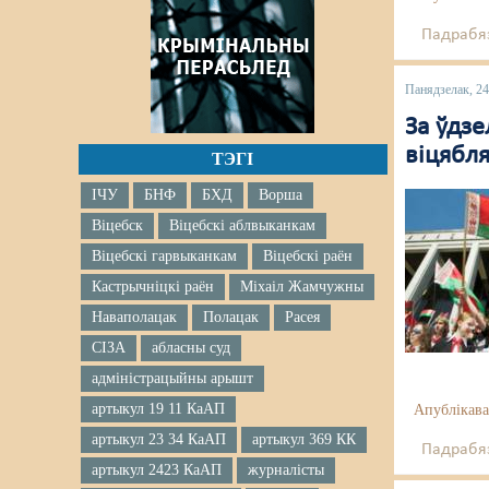
Падрабяз
Панядзелак, 24
За ўдз
віцябл
ТЭГІ
ІЧУ
БНФ
БХД
Ворша
Віцебск
Віцебскі аблвыканкам
Віцебскі гарвыканкам
Віцебскі раён
Кастрычніцкі раён
Міхаіл Жамчужны
Наваполацак
Полацак
Расея
СІЗА
абласны суд
адміністрацыйны арышт
артыкул 19 11 КаАП
Апублікава
артыкул 23 34 КаАП
артыкул 369 КК
Падрабяз
артыкул 2423 КаАП
журналісты