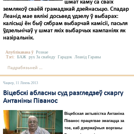
Карная псыхіятрыя
шмат каму са сваіх
землякоў сваёй грамадзкай дзейнасьцю. Спадар
КПЧ ААН
Леанід мае вялікі досьвед удзелу ў выбарах:
калісьці ён быў сябрам выбарчай камісіі, пасьля
Культурныя правы
ўдзельнічаў у шмат якіх выбарчых кампаніях як
ЛПП
назіральнік.
Мігранты
Апублікавана ў
Рознае
Тэгі:
БАЖ
рух За свабоду
Гарадок
Леанід Гаравы
Мірныя сходы
Падрабязьней ...
Палітвязьні
Чацвер, 11 Ліпень 2013
Праваабаронцы
Віцебскі абласны суд разгледзеў скаргу
Правы дзіцяці
Антаніны Піванос
Пэнітэнцыярная сыстэма
Віцебская актывістка Антаніна
Распальваньне варожасьці
Піванос працягвае змагацца за
тое, каб дзяржаўныя ворганы
Рознае