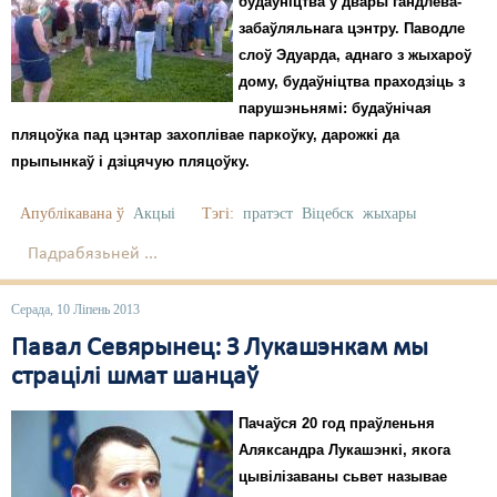
будаўніцтва ў двары гандлёва-
забаўляльнага цэнтру. Паводле
слоў Эдуарда, аднаго з жыхароў
дому, будаўніцтва праходзіць з
парушэньнямі: будаўнічая
пляцоўка пад цэнтар захоплівае паркоўку, дарожкі да
прыпынкаў і дзіцячую пляцоўку.
Апублікавана ў
Акцыі
Тэгі:
пратэст
Віцебск
жыхары
Падрабязьней ...
Серада, 10 Ліпень 2013
Павал Севярынец: З Лукашэнкам мы
страцілі шмат шанцаў
Пачаўся 20 год праўленьня
Аляксандра Лукашэнкі, якога
цывілізаваны сьвет называе