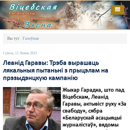
Віцебская
Рэгіянальны
праваабарончы сайт
Вясна
Галоўная
Выданьні
Адміністрацыйны перасьлед
Вы тут:
Галоўная
Відэа
Акцыі
Субота, 13 Ліпень 2013
Кантакт
Безбар'ернае асяродзьдзе
Леанід Гаравы: Трэба вырашаць
лякальныя пытаньні з прыцэлам на
Пра нас
Выбары
прэзыдэнцкую кампанію
RSS
Грамадзянскія ініцыятывы
Жыхар Гарадка, што пад
Дзяржава
Віцебскам, Леанід
Гаравы, актывіст руху «За
Дыскрымінацыя
свабоду», сябра
«Беларускай асацыяцыі
Затрыманьні
журналістаў», вядомы