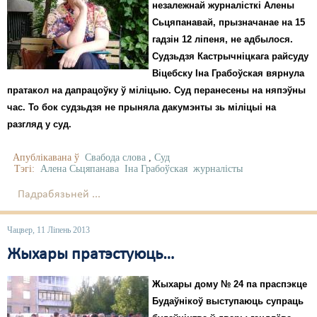
незалежнай журналісткі Алены
Сьцяпанавай, прызначанае на 15
гадзін 12 ліпеня, не адбылося.
Судзьдзя Кастрычніцкага райсуду
Віцебску Іна Грабоўская вярнула
пратакол на дапрацоўку ў міліцыю. Суд перанесены на няпэўны
час. То бок судзьдзя не прыняла дакумэнты зь міліцыі на
разгляд у суд.
Апублікавана ў
Свабода слова
,
Суд
Тэгі:
Алена Сьцяпанава
Іна Грабоўская
журналісты
Падрабязьней ...
Чацвер, 11 Ліпень 2013
Жыхары пратэстуюць…
Жыхары дому № 24 па праспэкце
Будаўнікоў выступаюць супраць