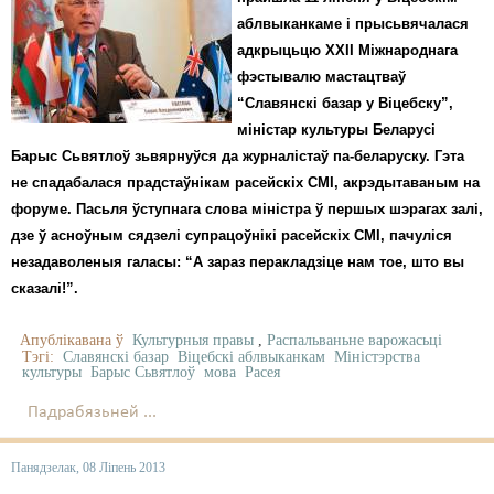
аблвыканкаме і прысьвячалася
адкрыцьцю XXII Міжнароднага
фэстывалю мастацтваў
“Славянскі базар у Віцебску”,
міністар культуры Беларусі
Барыс Сьвятлоў зьвярнуўся да журналістаў па-беларуску. Гэта
не спадабалася прадстаўнікам расейскіх СМІ, акрэдытаваным на
форуме. Пасьля ўступнага слова міністра ў першых шэрагах залі,
дзе ў асноўным сядзелі супрацоўнікі расейскіх СМІ, пачуліся
незадаволеныя галасы: “А зараз перакладзіце нам тое, што вы
сказалі!”.
Апублікавана ў
Культурныя правы
,
Распальваньне варожасьці
Тэгі:
Славянскі базар
Віцебскі аблвыканкам
Міністэрства
культуры
Барыс Сьвятлоў
мова
Расея
Падрабязьней ...
Панядзелак, 08 Ліпень 2013