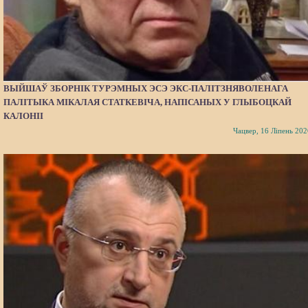
ВЫЙШАЎ ЗБОРНІК ТУРЭМНЫХ ЭСЭ ЭКС-ПАЛІТЗНЯВОЛЕНАГА
ПАЛІТЫКА МІКАЛАЯ СТАТКЕВІЧА, НАПІСАНЫХ У ГЛЫБОЦКАЙ
КАЛОНІІ
Чацвер, 16 Ліпень 202