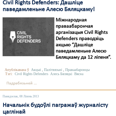
Сivil Rights Defenders: Дашліце
паведамленьне Алесю Бяляцкаму!
Міжнародная
праваабарончая
арганізацыя Сivil Rights
Defenders праводзіць
акцыю “Дашліце
паведамленьне Алесю
Бяляцкаму да 12 ліпеня”.
Апублікавана ў
Акцыі
,
Палітвязьні
,
Праваабаронцы
Тэгі:
Сivil Rights Defenders
Алесь Бяляцкі
Вясна
Падрабязьней ...
Панядзелак, 08 Ліпень 2013
Начальнік будоўлі пагражаў журналісту
цаглінай