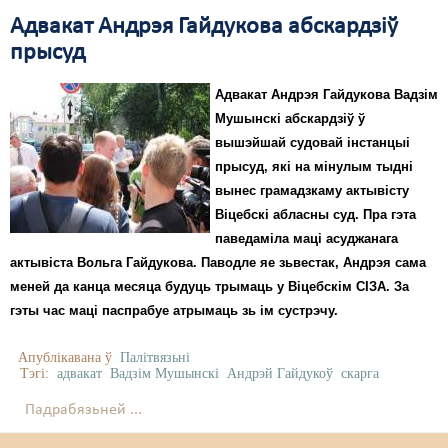
Адвакат Андрэя Гайдукова абскардзіў
прысуд
Адвакат Андрэя Гайдукова Вадзім
Мушынскі абскардзіў ў
вышэйшай судовай інстанцыі
прысуд, які на мінулым тыдні
вынес грамадзкаму актывісту
Віцебскі абласны суд. Пра гэта
паведаміла маці асуджанага
актывіста Вольга Гайдукова. Паводле яе зьвестак, Андрэя сама
меней да канца месяца будуць трымаць у Віцебскім СІЗА. За
гэты час маці паспрабуе атрымаць зь ім сустрэчу.
Апублікавана ў
Палітвязьні
Тэгі:
адвакат
Вадзім Мушынскі
Андрэй Гайдукоў
скарга
Падрабязьней ...