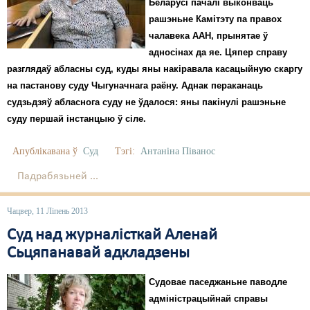
Беларусі пачалі выконваць
рашэньне Камітэту па правох
Свабода слова
чалавека ААН, прынятае ў
Свабода сумленьня
адносінах да яе. Цяпер справу
разглядаў абласны суд, куды яны накіравала касацыйную скаргу
Суд
на пастанову суду Чыгуначнага раёну. Аднак пераканаць
судзьдзяў абласнога суду не ўдалося: яны пакінулі рашэньне
Сьмяротнае пакараньне
суду першай інстанцыю ў сіле.
Экалёгія
Апублікавана ў
Суд
Тэгі:
Антаніна Піванос
Правы працоўных
Падрабязьней ...
Сацыяльныя правы
Чацвер, 11 Ліпень 2013
Суд над журналісткай Аленай
Сьцяпанавай адкладзены
Судовае паседжаньне паводле
адміністрацыйнай справы