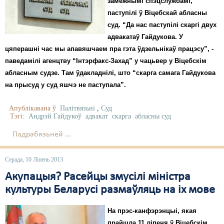
замежнымі спэцслужбамі,
паступілі ў Віцебскай абласны
суд. “Да нас паступілі скаргі двух
адвакатаў Гайдукова. У
цяперашні час мы апавяшчаем пра гэта ўдзельнікаў працэсу”, -
паведамілі агенцтву “Інтэрфакс-Захад” у чацьвер у Віцебскім
абласным судзе. Там ўдакладнілі, што “скарга самага Гайдукова
на прысуд у суд яшчэ не паступала”.
Апублікавана ў
Палітвязьні
,
Суд
Тэгі:
Андрэй Гайдукоў
адвакат
скарга
абласны суд
Падрабязьней ...
Серада, 10 Ліпень 2013
Акупацыя? Расейцы змусілі міністра
культуры Беларусі размаўляць на іх мове
На прэс-канфэрэнцыі, якая
прайшла 11 ліпеня ў Віцебскім