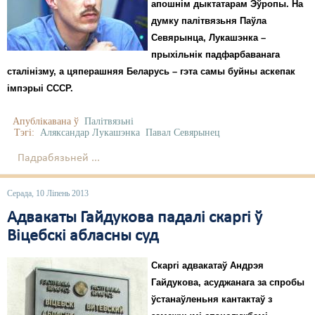
апошнім дыктатарам Эўропы. На
думку палітвязьня Паўла
Севярынца, Лукашэнка –
прыхільнік падфарбаванага
сталінізму, а цяперашняя Беларусь – гэта самы буйны аскепак
імпэрыі СССР.
Апублікавана ў
Палітвязьні
Тэгі:
Аляксандар Лукашэнка
Павал Севярынец
Падрабязьней ...
Серада, 10 Ліпень 2013
Адвакаты Гайдукова падалі скаргі ў
Віцебскі абласны суд
Скаргі адвакатаў Андрэя
Гайдукова, асуджанага за спробы
ўстанаўленьня кантактаў з