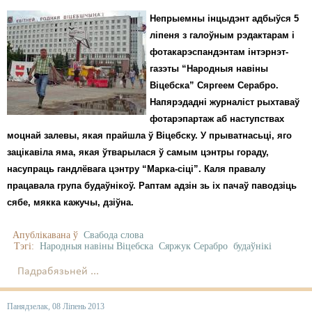
Непрыемны інцыдэнт адбыўся 5
ліпеня з галоўным рэдактарам і
фотакарэспандэнтам інтэрнэт-
газэты “Народныя навіны
Віцебска” Сяргеем Серабро.
Напярэдадні журналіст рыхтаваў
фотарэпартаж аб наступствах
моцнай залевы, якая прайшла ў Віцебску. У прыватнасьці, яго
зацікавіла яма, якая ўтварылася ў самым цэнтры гораду,
насупраць гандлёвага цэнтру “Марка-сіці”. Каля правалу
працавала група будаўнікоў. Раптам адзін зь іх пачаў паводзіць
сябе, мякка кажучы, дзіўна.
Апублікавана ў
Свабода слова
Тэгі:
Народныя навіны Віцебска
Сяржук Серабро
будаўнікі
Падрабязьней ...
Панядзелак, 08 Ліпень 2013