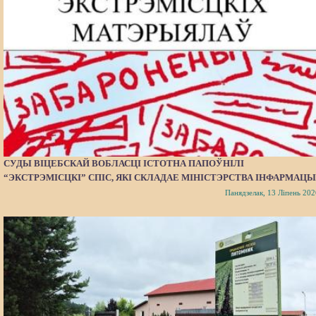
СУДЫ ВІЦЕБСКАЙ ВОБЛАСЦІ ІСТОТНА ПАПОЎНІЛІ
“ЭКСТРЭМІСЦКІ” СПІС, ЯКІ СКЛАДАЕ МІНІСТЭРСТВА ІНФАРМАЦЫ
Панядзелак, 13 Ліпень 202