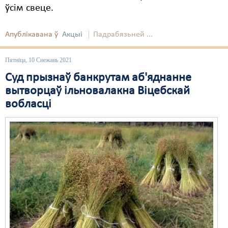
ўсім свеце.
Свабода слова
Апублікавана ў
Акцыі
Падрабязьней ...
Свабода сумленьня
Суд
Пятніца, 10 Снежань 2021
Суд прызнаў банкрутам аб'яднанне
Сьмяротнае пакараньне
вытворцаў ільновалакна Віцебскай
Экалёгія
вобласці
Правы працоўных
Сацыяльныя правы