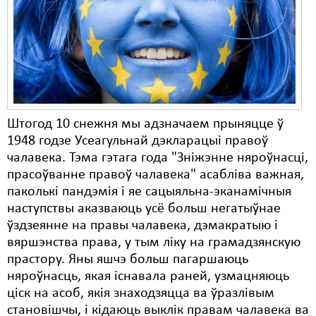
Карная псыхіятрыя
КПЧ ААН
Культурныя правы
ЛПП
Мігранты
Штогод 10 снежня мы адзначаем прыняцце ў
1948 годзе Усеагульнай дэкларацыі правоў
Мірныя сходы
чалавека. Тэма гэтага года "Зніжэнне няроўнасці,
Палітвязьні
прасоўванне правоў чалавека" асабліва важная,
паколькі пандэмія і яе сацыяльна-эканамічныя
Праваабаронцы
наступствы аказваюць усё больш негатыўнае
ўздзеянне на правы чалавека, дэмакратыю і
Правы дзіцяці
вяршэнства права, у тым ліку на грамадзянскую
Пэнітэнцыярная сыстэма
прастору. Яны яшчэ больш пагаршаюць
няроўнасць, якая існавала раней, узмацняюць
Распальваньне варожасьці
ціск на асоб, якія знаходзяцца ва ўразлівым
становішчы, і кідаюць выклік правам чалавека ва
Рознае