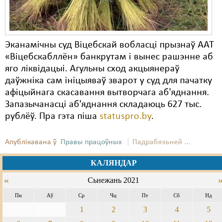
Эканамічны суд Віцебскай вобласці прызнаў ААТ
«Віцебскабллён» банкрутам і вынес рашэнне аб
яго ліквідацыі. Агульны сход акцыянераў
даўжніка сам ініцыяваў зварот у суд для пачатку
афіцыйнага скасавання вытворчага аб'яднання.
Запазычанасці аб'яднання складаюць 627 тыс.
рублёў. Пра гэта піша
statuspro.by
.
Апублікавана ў
Правы працоўных
Падрабязьней ...
КАЛЯНДАР
«
Сьнежань 2021
Пн
Аў
Ср
Чц
Пт
Сб
Нд
1
2
3
4
5