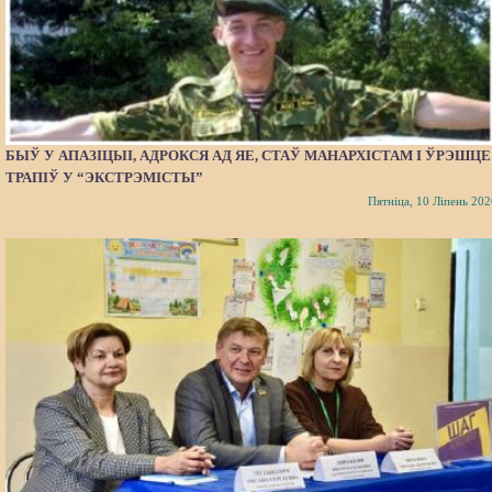
БЫЎ У АПАЗІЦЫІ, АДРОКСЯ АД ЯЕ, СТАЎ МАНАРХІСТАМ І ЎРЭШЦЕ
ТРАПІЎ У “ЭКСТРЭМІСТЫ”
Пятніца, 10 Ліпень 202