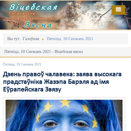
Віцебская
Рэгіянальны
праваабарончы сайт
Вясна
Галоўная
Выданьні
Адміністрацыйны перасьлед
Вы тут:
Галоўная
Пятніца, 10 Снежань 2021
Відэа
Акцыі
Пятніца, 10 Снежань 2021 - Віцебская вясна
Кантакт
Безбар'ернае асяродзьдзе
Пятніца, 10 Снежань 2021
Пра нас
Выбары
Дзень правоў чалавека: заява высокага
прадстаўніка Жазэпа Барэля ад імя
RSS
Грамадзянскія ініцыятывы
Еўрапейскага Звязу
Дзяржава
Дыскрымінацыя
Затрыманьні