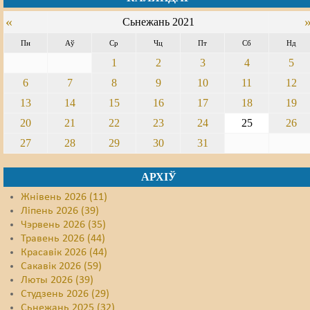
«
Сьнежань 2021
Свабода слова
Пн
Аў
Ср
Чц
Пт
Сб
Нд
Свабода сумленьня
1
2
3
4
5
Суд
6
7
8
9
10
11
12
13
14
15
16
17
18
19
Сьмяротнае пакараньне
20
21
22
23
24
25
26
Экалёгія
27
28
29
30
31
Правы працоўных
АРХІЎ
Сацыяльныя правы
Жнівень 2026 (11)
Ліпень 2026 (39)
Чэрвень 2026 (35)
Травень 2026 (44)
Красавік 2026 (44)
Сакавік 2026 (59)
Люты 2026 (39)
Студзень 2026 (29)
Сьнежань 2025 (32)