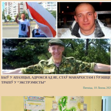
БЫЎ У АПАЗІЦЫІ, АДРОКСЯ АД ЯЕ, СТАЎ МАНАРХІСТАМ І ЎРЭШЦЕ
ТРАПІЎ У “ЭКСТРЭМІСТЫ”
Пятніца, 10 Ліпень 202