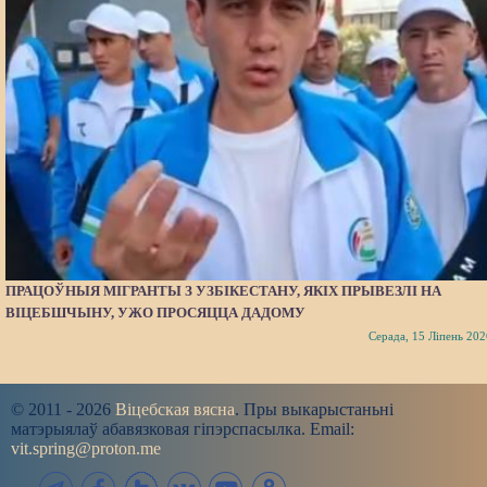
ПРАЦОЎНЫЯ МІГРАНТЫ З УЗБІКЕСТАНУ, ЯКІХ ПРЫВЕЗЛІ НА
ВІЦЕБШЧЫНУ, УЖО ПРОСЯЦЦА ДАДОМУ
Серада, 15 Ліпень 202
© 2011 - 2026
Віцебская вясна
. Пры выкарыстаньні
матэрыялаў абавязковая гіпэрспасылка. Email:
vit.spring@proton.me