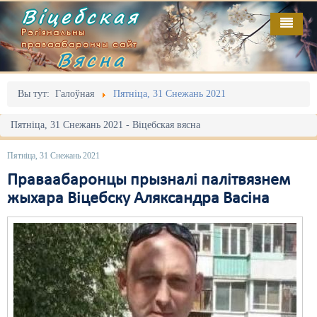
Віцебская
Рэгіянальны
праваабарончы сайт
Вясна
Галоўная
Выданьні
Адміністрацыйны перасьлед
Вы тут:
Галоўная
Пятніца, 31 Снежань 2021
Відэа
Акцыі
Пятніца, 31 Снежань 2021 - Віцебская вясна
Кантакт
Безбар'ернае асяродзьдзе
Пятніца, 31 Снежань 2021
Пра нас
Выбары
Праваабаронцы прызналі палітвязнем
жыхара Віцебску Аляксандра Васіна
RSS
Грамадзянскія ініцыятывы
Дзяржава
Дыскрымінацыя
Затрыманьні