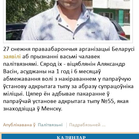
Карная псыхіятрыя
КПЧ ААН
Культурныя правы
ЛПП
27 снежня праваабарончыя арганізацыі Беларусі
Мігранты
заявілі
аб прызнанні васьмі чалавек
Мірныя сходы
палітвязнямі. Сярод іх - віцяблянін Аляксандр
Васін, асуджаны на 1 год і 6 месяцаў
Палітвязьні
абмежавання волі з накіраваннем у папраўчую
ўстанову адкрытага тыпу за абразу супрацоўніка
Праваабаронцы
міліцыі. Цяпер ён адбывае пакаранне ў
Правы дзіцяці
папраўчай установе адкрытага тыпу №55, якая
знаходзіцца ў Менску.
Пэнітэнцыярная сыстэма
Распальваньне варожасьці
Апублікавана ў
Палітвязьні
Падрабязьней ...
Рознае
КАЛЯНДАР