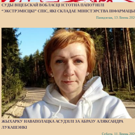
СУДЫ ВІЦЕБСКАЙ ВОБЛАСЦІ ІСТОТНА ПАПОЎНІЛІ
“ЭКСТРЭМІСЦКІ” СПІС, ЯКІ СКЛАДАЕ МІНІСТЭРСТВА ІНФАРМАЦЫ
Панядзелак, 13 Ліпень 202
ЖЫХАРКУ НАВАПОЛАЦКА АСУДЗІЛІ ЗА АБРАЗУ АЛЯКСАНДРА
ЛУКАШЭНКІ
Субота, 11 Ліпень 202