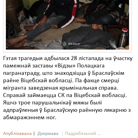
Карная псыхіятрыя
КПЧ ААН
Культурныя правы
ЛПП
Мігранты
Гэтая трагедыя адбылася 28 лістапада на ўчастку
Мірныя сходы
памежнай заставы «Відзы» Полацкага
пагранатраду, што знаходзіцца ў Браслаўскім
Палітвязьні
раёне Віцебскай вобласці. Па факце смерці
Праваабаронцы
мігранта заведзеная крымінальная справа.
Справай займаецца СК па Віцебскай вобласці.
Правы дзіцяці
Яшчэ трое парушальнікаў мяжы былі
адпраўленыя ў Браслаўскую раённую лякарню з
Пэнітэнцыярная сыстэма
абмаражэннем ног.
Распальваньне варожасьці
Апублікавана ў
Дзяржава
Падрабязьней ...
Рознае