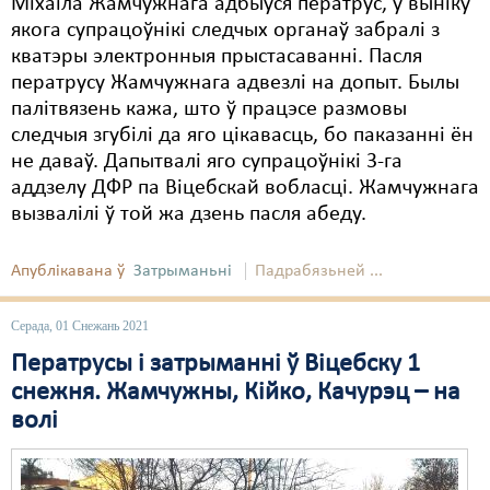
Міхаіла Жамчужнага адбыўся ператрус, у выніку
якога супрацоўнікі следчых органаў забралі з
кватэры электронныя прыстасаванні. Пасля
ператрусу Жамчужнага адвезлі на допыт. Былы
палітвязень кажа, што ў працэсе размовы
следчыя згубілі да яго цікавасць, бо паказанні ён
не даваў. Дапытвалі яго супрацоўнікі 3-га
аддзелу ДФР па Віцебскай вобласці. Жамчужнага
вызвалілі ў той жа дзень пасля абеду.
Апублікавана ў
Затрыманьні
Падрабязьней ...
Серада, 01 Снежань 2021
Ператрусы і затрыманні ў Віцебску 1
снежня. Жамчужны, Кійко, Качурэц – на
волі