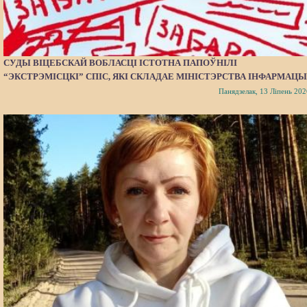
СУДЫ ВІЦЕБСКАЙ ВОБЛАСЦІ ІСТОТНА ПАПОЎНІЛІ
“ЭКСТРЭМІСЦКІ” СПІС, ЯКІ СКЛАДАЕ МІНІСТЭРСТВА ІНФАРМАЦЫ
Панядзелак, 13 Ліпень 202