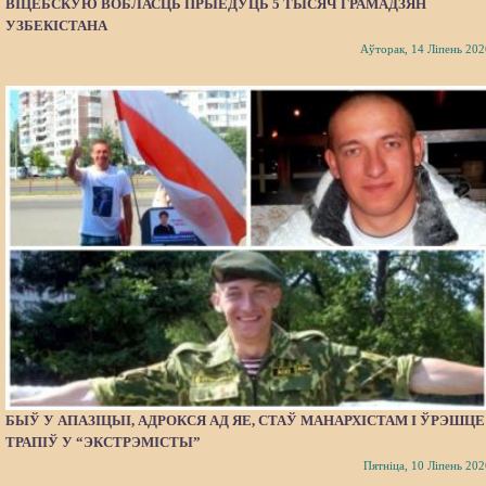
ВІЦЕБСКУЮ ВОБЛАСЦЬ ПРЫЕДУЦЬ 5 ТЫСЯЧ ГРАМАДЗЯН
УЗБЕКІСТАНА
Аўторак, 14 Ліпень 202
БЫЎ У АПАЗІЦЫІ, АДРОКСЯ АД ЯЕ, СТАЎ МАНАРХІСТАМ І ЎРЭШЦЕ
ТРАПІЎ У “ЭКСТРЭМІСТЫ”
Пятніца, 10 Ліпень 202