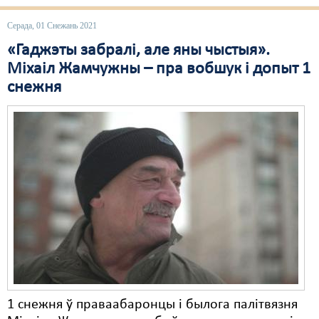
Свабода слова
Серада, 01 Снежань 2021
«Гаджэты забралі, але яны чыстыя».
Свабода сумленьня
Міхаіл Жамчужны – пра вобшук і допыт 1
Суд
снежня
Сьмяротнае пакараньне
Экалёгія
Правы працоўных
Сацыяльныя правы
1 снежня ў праваабаронцы і былога палітвязня