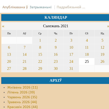
Апублікавана ў
Затрыманьні
Падрабязьней ...
КАЛЯНДАР
«
Сьнежань 2021
Пн
Аў
Ср
Чц
Пт
Сб
Нд
1
2
3
4
5
6
7
8
9
10
11
12
13
14
15
16
17
18
19
20
21
22
23
24
25
26
27
28
29
30
31
АРХІЎ
Жнівень 2026 (11)
Ліпень 2026 (39)
Чэрвень 2026 (35)
Травень 2026 (44)
Красавік 2026 (44)