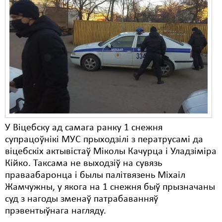
У Віцебску ад самага ранку 1 снежня
супрацоўнікі МУС прыходзілі з ператрусамі да
віцебскіх актывістаў Міколы Качурца і Уладзіміра
Кійко. Таксама не выходзіў на сувязь
праваабаронца і былы палітвязень Міхаіл
Жамчужны, у якога на 1 снежня быў прызначаны
суд з нагоды зменаў патрабаванняў
прэвентыўнага нагляду.