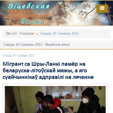
Віцебская
Рэгіянальны
праваабарончы сайт
Вясна
Галоўная
Выданьні
Адміністрацыйны перасьлед
Вы тут:
Галоўная
Серада, 01 Снежань 2021
Відэа
Акцыі
Серада, 01 Снежань 2021 - Віцебская вясна
Кантакт
Безбар'ернае асяродзьдзе
Серада, 01 Снежань 2021
Пра нас
Выбары
Мігрант са Шры-Ланкі памёр на
беларуска-літоўскай мяжы, а яго
RSS
Грамадзянскія ініцыятывы
суайчыннікаў адправілі на лячэнне
Дзяржава
Дыскрымінацыя
Затрыманьні