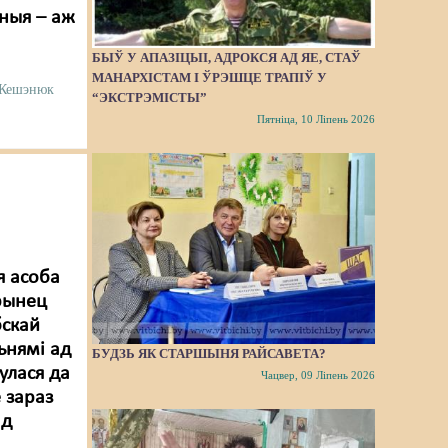
зныя – аж
БЫЎ У АПАЗІЦЫІ, АДРОКСЯ АД ЯЕ, СТАЎ
МАНАРХІСТАМ І ЎРЭШЦЕ ТРАПІЎ У
 Кешэнюк
“ЭКСТРЭМІСТЫ”
Пятніца, 10 Ліпень 2026
я асоба
рынец
бскай
ьнямі ад
БУДЗЬ ЯК СТАРШЫНЯ РАЙСАВЕТА?
улася да
Чацвер, 09 Ліпень 2026
 зараз
ад