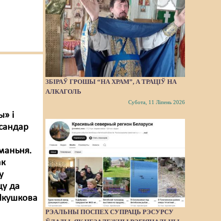
ЗБІРАЎ ГРОШЫ “НА ХРАМ”, А ТРАЦІЎ НА
АЛКАГОЛЬ
Субота, 11 Ліпень 2026
ы» і
ксандар
маньня.
ак
у
цу да
 Якушкова
РЭАЛЬНЫ ПОСПЕХ СУПРАЦЬ РЭСУРСУ