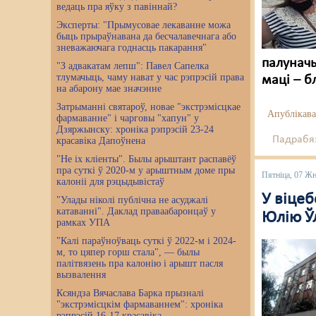
ведаць пра яўку з павіннай?
Эксперты: "Прымусовае лекаванне можа
быць прыраўнавана да бесчалавечнага або
зневажаючага годнасць пакарання"
палуначы
"З адвакатам лепш": Павел Сапелка
тлумачыць, чаму нават у час рэпрэсій права
маці – б
на абарону мае значэнне
Затрыманні святароў, новае "экстрэмісцкае
Апублікава
фармаванне" і чарговы "хапун" у
Дзяржынску: хроніка рэпрэсій 23-24
Падрабяз
красавіка Дапоўнена
"Не іх кліенты". Былы арыштант распавёў
пра суткі ў 2020-м у арыштным доме пры
Пятніца, 07 Жн
калоніі для рэцыдывістаў
У віцеб
"Улады ніколі публічна не асуджалі
катаванні". Даклад праваабаронцаў у
Юлію Ў
рамках УПА
"Калі параўноўваць суткі ў 2022-м і 2024-
м, то цяпер горш стала", — былы
палітвязень пра калонію і арышт пасля
вызвалення
Ксяндза Вячаслава Барка прызналі
"экстрэмісцкім фармаваннем": хроніка
рэпрэсій 16-17 красавіка