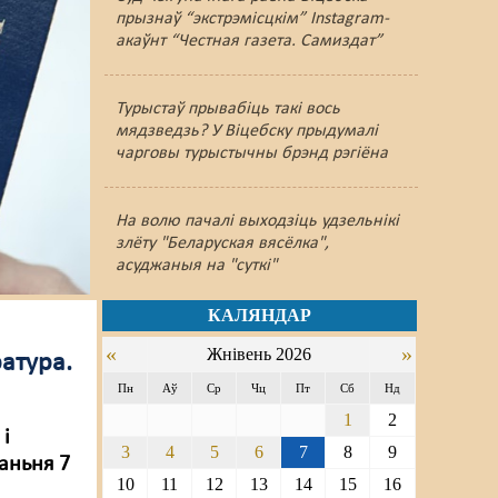
прызнаў “экстрэмісцкім” Instagram-
акаўнт “Честная газета. Самиздат”
Турыстаў прывабіць такі вось
мядзведзь? У Віцебску прыдумалі
чарговы турыстычны брэнд рэгіёна
На волю пачалі выходзіць удзельнікі
злёту "Беларуская вясёлка",
асуджаныя на "суткі"
КАЛЯНДАР
«
»
Жнівень 2026
ратура.
Пн
Аў
Ср
Чц
Пт
Сб
Нд
1
2
 і
3
4
5
6
7
8
9
маньня 7
10
11
12
13
14
15
16