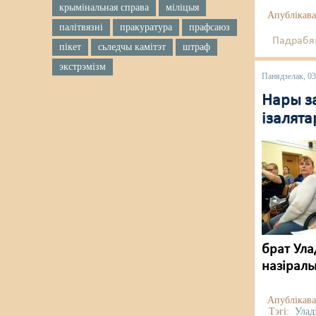
крымінальная справа
міліцыя
Апублікава
палітвязні
пракуратура
прафсаюз
Падрабяз
пікет
сьледчы камітэт
штраф
экстрэмізм
Панядзелак, 0
Нары за
ізалят
брат Ула
назіраль
Апублікава
Тэгі:
Улад