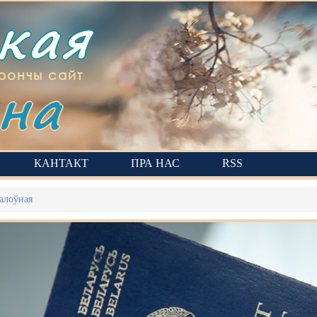
ская
на
рончы сайт
КАНТАКТ
ПРА НАС
RSS
алоўная