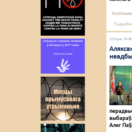
Апублікава
Падрабяз
Аўторак, 04 Ж
Алякса
неадбы
перадвыб
выбараў.
Алег Паў