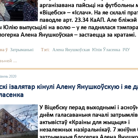
арганізавана пайсьці на футбольны 
«Віцебск» – «Іслач». На яе склалі пр
паводле арт. 23.34 КаАП. Але бліжэй
 Юлію выпусьцілі на волю – у яе паднялася тэмпэра
логерка Алена Янушкоўская – застаецца за кратамі.
на ў
Затрыманьні
Тэгі:
Алена Янушкоўская
Юлія Ўласенка
ІЧУ
ьней ...
івень 2020
скі ізалятар кінулі Алену Янушкоўскую і яе 
ласенка
У Віцебску перад выходнымі і асно
днём галасаваньня пачалі затрымлі
актывістаў «Краіны для жыцьця» і
незалежных назіральнікаў. 7 жніўня 
затрыманыя блогерка Алена Янушкоў