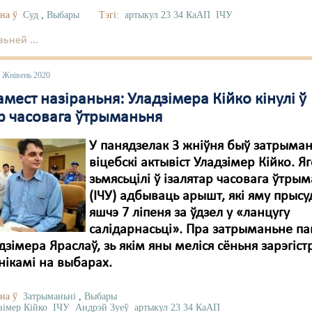
на ў
Суд
,
Выбары
Тэгі:
артыкул 23 34 КаАП
ІЧУ
ьней ...
3 Жнівень 2020
мест назіраньня: Уладзімера Кійко кінулі ў
ар часовага ўтрыманьня
У панядзелак 3 жніўня быў затрыма
віцебскі актывіст Уладзімер Кійко. Я
зьмясьцілі ў ізалятар часовага ўтры
(ІЧУ) адбываць арышт, які яму прысуд
яшчэ 7 ліпеня за ўдзел у «ланцугу
салідарнасьці». Пра затрыманьне п
дзімера Яраслаў, зь якім яны меліся сёньня зарэгіс
нікамі на выбарах.
на ў
Затрыманьні
,
Выбары
зімер Кійко
ІЧУ
Андрэй Зуеў
артыкул 23 34 КаАП