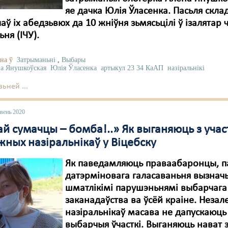
яе дачка Юлія Ўласенка. Пасьля скла
аў іх абедзьвюх да 10 жніўня зьмясьцілі ў ізалятар 
ня (ІЧУ).
на ў
Затрыманьні
,
Выбары
а Янушкоўская
Юлія Ўласенка
артыкул 23 34 КаАП
назіральнікі
ьней ...
вень 2020
й сумачцы – бомба!..» Як выганяюць з учас
жных назіральнікаў у Віцебску
Як паведамляюць праваабаронцы, п
датэрміновага галасаваньня вызнач
шматлікімі парушэньнямі выбарчага
заканадаўства ва ўсёй краіне. Неза
назіральнікаў масава не дапускаюць
выбарчыя ўчасткі. Выганяюць нават 