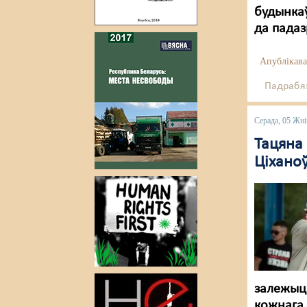
будынкаў
да пада
Апублікава
Падрабяз
Серада, 05 Жні
Тацяна
Ціханоў
залежыць
кожнага 