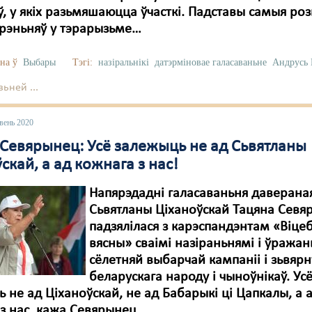
, у якіх разьмяшаюцца ўчасткі. Падставы самыя ро
зрэньняў у тэрарызьме…
на ў
Выбары
Тэгі:
назіральнікі
датэрміновае галасаваньне
Андрусь
ьней ...
вень 2020
 Севярынец: Усё залежыць не ад Сьвятланы
скай, а ад кожнага з нас!
Напярэдадні галасаваньня даверана
Сьвятланы Ціханоўскай Тацяна Севя
падзялілася з карэспандэнтам «Віце
вясны» сваімі назіраньнямі і ўражан
сёлетняй выбарчай кампаніі і зьвярн
беларускага народу і чыноўнікаў. Усё
 не ад Ціханоўскай, не ад Бабарыкі ці Цапкалы, а 
з нас, кажа Севярынец.