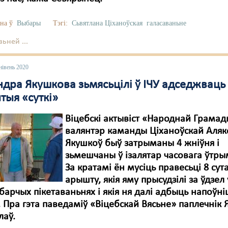
на ў
Выбары
Тэгі:
Сьвятлана Ціханоўская
галасаваньне
ьней ...
нівень 2020
ндра Якушкова зьмясьцілі ў ІЧУ адседжваць
тыя «суткі»
Віцебскі актывіст «Народнай Грамад
валянтэр каманды Ціханоўскай Аля
Якушкоў быў затрыманы 4 жніўня і
зьмешчаны ў ізалятар часовага ўтры
За кратамі ён мусіць правесьці 8 сут
арышту, якія яму прысудзілі за ўдзел 
арчых пікетаваньнях і якія ня далі адбыць напоўні
 Пра гэта паведаміў «Віцебскай Вясьне» паплечнік
лаў.