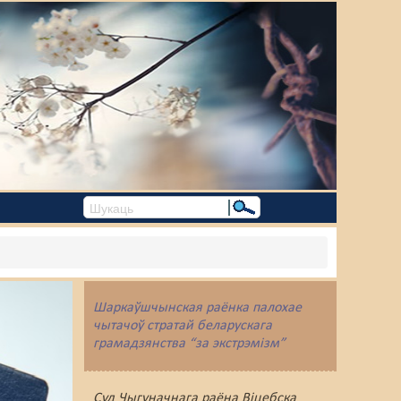
Шаркаўшчынская раёнка палохае
чытачоў стратай беларускага
грамадзянства “за экстрэмізм”
Суд Чыгуначнага раёна Віцебска