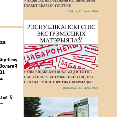
ЎЛАДЫ: ЯК НЕЗАЛЕЖНЫ РЭГІЯНАЛЬНЫ
ПРАЕКТ СКАРЫЎ YOUTUBE
Субота, 11 Ліпень 2026
 за
Віцебску
 Вольгай
СУДЫ ВІЦЕБСКАЙ ВОБЛАСЦІ ІСТОТНА
31
ПАПОЎНІЛІ “ЭКСТРЭМІСЦКІ” СПІС, ЯКІ
ы.
СКЛАДАЕ МІНІСТЭРСТВА ІНФАРМАЦЫІ
Панядзелак, 13 Ліпень 2026
зьлі ў
 –