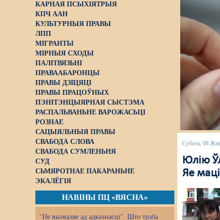
КАРНАЯ ПСЫХІЯТРЫЯ
КПЧ ААН
КУЛЬТУРНЫЯ ПРАВЫ
ЛПП
МІГРАНТЫ
МІРНЫЯ СХОДЫ
ПАЛІТВЯЗЬНІ
ПРАВААБАРОНЦЫ
ПРАВЫ ДЗІЦЯЦІ
ПРАВЫ ПРАЦОЎНЫХ
ПЭНІТЭНЦЫЯРНАЯ СЫСТЭМА
РАСПАЛЬВАНЬНЕ ВАРОЖАСЬЦІ
РОЗНАЕ
САЦЫЯЛЬНЫЯ ПРАВЫ
СВАБОДА СЛОВА
Субота, 08 Жні
СВАБОДА СУМЛЕНЬНЯ
Юлію Ўл
СУД
СЬМЯРОТНАЕ ПАКАРАНЬНЕ
Яе маці
ЭКАЛЁГІЯ
НАВІНЫ ПЦ «ВЯСНА»
"Не вызваляе ад адказнасці". Што трэба