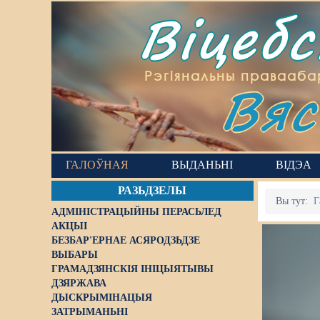
Віцеб
Вяс
Рэгіянальны правааба
ГАЛОЎНАЯ
ВЫДАНЬНІ
ВІДЭА
РАЗЬДЗЕЛЫ
Вы тут:
Г
АДМІНІСТРАЦЫЙНЫ ПЕРАСЬЛЕД
АКЦЫІ
БЕЗБАР'ЕРНАЕ АСЯРОДЗЬДЗЕ
ВЫБАРЫ
ГРАМАДЗЯНСКІЯ ІНІЦЫЯТЫВЫ
ДЗЯРЖАВА
ДЫСКРЫМІНАЦЫЯ
ЗАТРЫМАНЬНІ