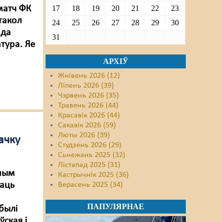
матч ФК
17
18
19
20
21
22
23
атакол
24
25
26
27
28
29
30
 да
31
тура. Яе
АРХІЎ
Жнівень 2026 (12)
Ліпень 2026 (39)
Чэрвень 2026 (35)
Травень 2026 (44)
Красавік 2026 (44)
Сакавік 2026 (59)
Люты 2026 (39)
дачку
Студзень 2026 (29)
Сьнежань 2025 (32)
Лістапад 2025 (31)
ўным
Кастрычнік 2025 (36)
ваць
Верасень 2025 (34)
ПАПУЛЯРНАЕ
былі
ская і