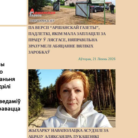
ПА ВЕРСІІ “АРШАНСКАЙ ГАЗЕТЫ”,
ПАДЛЕТКІ, ЯКІМ МАЛА ЗАПЛАЦІЛІ ЗА
ПРАЦУ Ў ЛЯСГАСЕ, НЯПРАВІЛЬНА
ЗРАЗУМЕЛІ АБЯЦАННЕ ВЯЛІКІХ
ЗАРОБКАЎ
Аўторак, 21 Ліпень 2026
ны
го
маньня
зілі
аведаміў
травацца
ЖЫХАРКУ НАВАПОЛАЦКА АСУДЗІЛІ ЗА
АБРАЗУ АЛЯКСАНДРА ЛУКАШЭНКІ