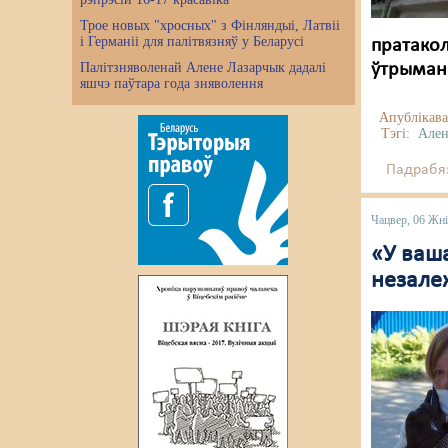
Трое новых "хросных" з Фінляндыі, Латвіі
і Германіі для палітвязняў у Беларусі
пратакол
Палітзняволенай Алене Лазарчык дадалі
ўтрымань
яшчэ паўтара года зняволення
Апублікава
Тэгі:
Ален
Падрабяз
Чацвер, 06 Жні
«У ваша
незале