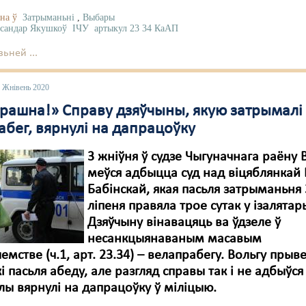
на ў
Затрыманьні
,
Выбары
сандар Якушкоў
ІЧУ
артыкул 23 34 КаАП
ьней ...
3 Жнівень 2020
трашна!» Справу дзяўчыны, якую затрымалі
абег, вярнулі на дапрацоўку
3 жніўня ў судзе Чыгуначнага раёну 
меўся адбыцца суд над віцяблянкай
Бабінскай, якая пасьля затрыманьня 
ліпеня правяла трое сутак у ізалятар
Дзяўчыну вінавацяць ва ўдзеле ў
несанкцыянаваным масавым
мстве (ч.1, арт. 23.34) – велапрабегу. Вольгу прыве
кі пасьля абеду, але разгляд справы так і не адбыўся
ы вярнулі на дапрацоўку ў міліцыю.