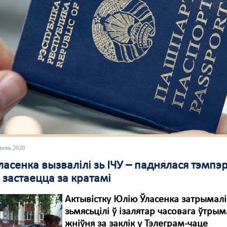
вень 2020
асенка вызвалілі зь ІЧУ – паднялася тэмпэ
 застаецца за кратамі
Актывістку Юлію Ўласенка затрымалі
зьмясьцілі ў ізалятар часовага ўтры
жніўня за заклік у Тэлеграм-чаце