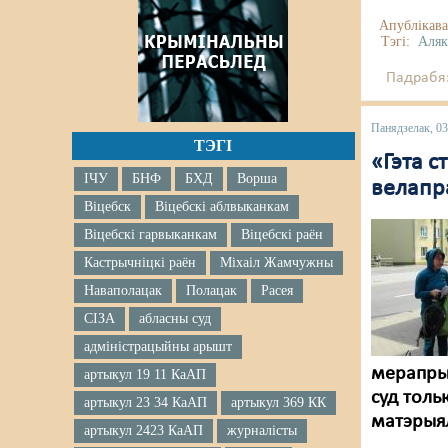
Апублікава
Тэгі:
Аляк
Падрабяз
Панядзелак, 0
ТЭГІ
«Гэта с
ІЧУ
БНФ
БХД
Ворша
велапр
Віцебск
Віцебскі аблвыканкам
Віцебскі гарвыканкам
Віцебскі раён
Кастрычніцкі раён
Міхаіл Жамчужны
Наваполацак
Полацак
Расея
СІЗА
абласны суд
адміністрацыйны арышт
мерапрые
артыкул 19 11 КаАП
суд толь
артыкул 23 34 КаАП
артыкул 369 КК
матэрыял
артыкул 2423 КаАП
журналісты