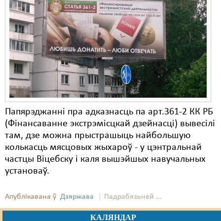
Папярэджанні пра адказнасць па арт.361-2 КК РБ
(Фінансаванне экстрэмісцкай дзейнасці) вывесілі
там, дзе можна прыстрашыць найбольшую
колькасць мясцовых жыхароў - у цэнтральнай
частцы Віцебску і каля вышэйшых навучальных
установаў.
Апублікавана ў
Дзяржава
Падрабязьней ...
КАЛЯНДАР