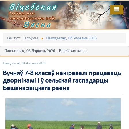
Віцебская
Рэгіянальны
праваабарончы сайт
Вясна
Галоўная
Выданьні
Адміністрацыйны перасьлед
Вы тут:
Галоўная
Панядзелак, 08 Чэрвень 2026
Відэа
Акцыі
Панядзелак, 08 Чэрвень 2026 - Віцебская вясна
Кантакт
Безбар'ернае асяродзьдзе
Панядзелак, 08 Чэрвень 2026
Пра нас
Выбары
Вучняў 7-8 класаў накіравалі працаваць
дворнікамі і ў сельскай гаспадарцы
RSS
Грамадзянскія ініцыятывы
Бешанковіцкага раёна
Дзяржава
Дыскрымінацыя
Затрыманьні