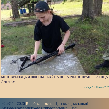
МІЛІТАРЫЗАЦЫЯ ШКОЛЬНІКАЎ НА ПОЛАЧЧЫНЕ ПРАЦЯГВАЕЦЦА 
ЎЛЕТКУ
Пятніца, 17 Ліпень 202
© 2011 - 2026
Віцебская вясна
. Пры выкарыстаньні
матэрыялаў абавязковая гіпэрспасылка. Email: