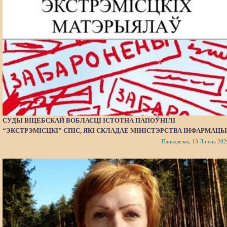
СУДЫ ВІЦЕБСКАЙ ВОБЛАСЦІ ІСТОТНА ПАПОЎНІЛІ
“ЭКСТРЭМІСЦКІ” СПІС, ЯКІ СКЛАДАЕ МІНІСТЭРСТВА ІНФАРМАЦЫ
Панядзелак, 13 Ліпень 202