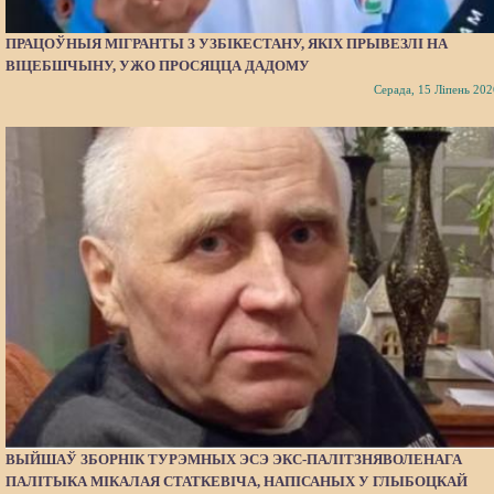
ПРАЦОЎНЫЯ МІГРАНТЫ З УЗБІКЕСТАНУ, ЯКІХ ПРЫВЕЗЛІ НА
ВІЦЕБШЧЫНУ, УЖО ПРОСЯЦЦА ДАДОМУ
Серада, 15 Ліпень 202
ВЫЙШАЎ ЗБОРНІК ТУРЭМНЫХ ЭСЭ ЭКС-ПАЛІТЗНЯВОЛЕНАГА
ПАЛІТЫКА МІКАЛАЯ СТАТКЕВІЧА, НАПІСАНЫХ У ГЛЫБОЦКАЙ