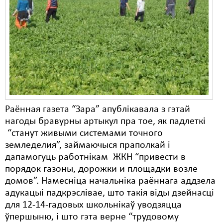
Карная псыхіятрыя
КПЧ ААН
Культурныя правы
ЛПП
Мігранты
Мірныя сходы
Раённая газета “Зара” апублікавала з гэтай
нагоды бравурны артыкул пра тое, як падлеткі
Палітвязьні
“станут живыми системами точного
Праваабаронцы
земледелия”, займаючыся праполкай і
дапамогуць работнікам ЖКН “привести в
Правы дзіцяці
порядок газоны, дорожки и площадки возле
домов”. Намесніца начальніка раённага аддзела
Пэнітэнцыярная сыстэма
адукацыі падкрэслівае, што такія віды дзейнасці
Распальваньне варожасьці
для 12-14-гадовых школьнікаў уводзяцца
ўпершыню, і што гэта верне “трудовому
Рознае