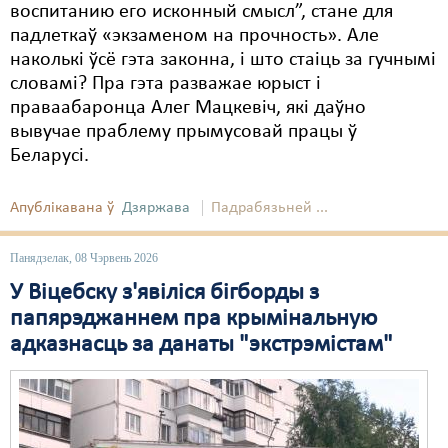
воспитанию его исконный смысл”, стане для
падлеткаў «экзаменом на прочность». Але
Свабода слова
наколькі ўсё гэта законна, і што стаіць за гучнымі
Свабода сумленьня
словамі? Пра гэта разважае юрыст і
праваабаронца Алег Мацкевіч, які даўно
Суд
вывучае праблему прымусовай працы ў
Беларусі.
Сьмяротнае пакараньне
Экалёгія
Апублікавана ў
Дзяржава
Падрабязьней ...
Правы працоўных
Панядзелак, 08 Чэрвень 2026
Сацыяльныя правы
У Віцебску з'явіліся бігборды з
папярэджаннем пра крымінальную
адказнасць за данаты "экстрэмістам"