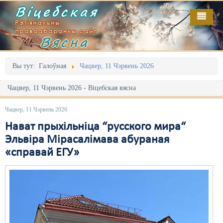
Віцебская
Рэгіянальны
праваабарончы сайт
Вясна
Галоўная
Выданьні
Адміністрацыйны перасьлед
Вы тут:
Галоўная
Чацвер, 11 Чэрвень 2026
Відэа
Акцыі
Чацвер, 11 Чэрвень 2026 - Віцебская вясна
Кантакт
Безбар'ернае асяродзьдзе
Чацвер, 11 Чэрвень 2026
Пра нас
Выбары
Нават прыхільніца “русского мира“
Эльвіра Мірасалімава абураная
RSS
Грамадзянскія ініцыятывы
«справай ЕГУ»
Дзяржава
Дыскрымінацыя
Затрыманьні