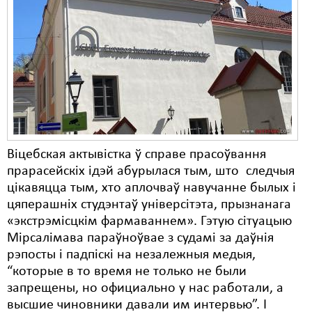
Карная псыхіятрыя
КПЧ ААН
Культурныя правы
ЛПП
Мігранты
Мірныя сходы
Віцебская актывістка ў справе прасоўвання
Палітвязьні
прарасейскіх ідэй абурылася тым, што следчыя
цікавяцца тым, хто аплочваў навучанне былых і
Праваабаронцы
цяперашніх студэнтаў універсітэта, прызнанага
«экстрэмісцкім фармаваннем». Гэтую сітуацыю
Правы дзіцяці
Мірсалімава параўноўвае з судамі за даўнія
Пэнітэнцыярная сыстэма
рэпосты і падпіскі на незалежныя медыя,
“которые в то время не только не были
Распальваньне варожасьці
запрещены, но официально у нас работали, а
высшие чиновники давали им интервью”. І
Рознае