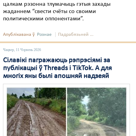
цалкам рэзонна тлумачыць гэтыя захады
Свабода слова
жаданнем “свести счёты со своими
политическими оппонентами”.
Свабода сумленьня
Апублікавана ў
Суд
Рознае
Падрабязьней ...
Сьмяротнае пакараньне
Чацвер, 11 Чэрвень 2026
Экалёгія
Сілавікі пагражаюць рэпрэсіямі за
публікацыі ў Threads і TikTok. А для
Правы працоўных
многіх яны былі апошняй надзеяй
Сацыяльныя правы