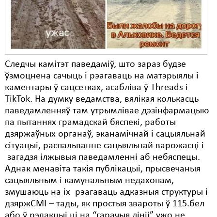
Следчы камітэт паведаміў, што зараз будзе
ўзмоцнена сачыць і рэагаваць на матэрыялы і
каментары ў сацсетках, асабліва ў Threads і
TikTok. На думку ведамства, вялікая колькасць
паведамленняў там утрымлівае дэзінфармацыю
па пытаннях грамадскай бяспекі, работы
дзяржаўных органаў, эканамічнай і сацыяльнай
сітуацыі, распальванне сацыяльнай варожасці і
загадзя ілжывыя паведамленні аб небяспецы.
Аднак менавіта такія публікацыі, прысвечаныя
сацыяльным і камунальным недахопам,
змушаюць на іх рэагаваць адказныя структуры і
дзяржСМІ – тады, як простыя звароты ў 115.бел
або ў рэдакцыі ці на “гарачыя лініі” ужо не