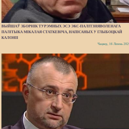
ВЫЙШАЎ ЗБОРНІК ТУРЭМНЫХ ЭСЭ ЭКС-ПАЛІТЗНЯВОЛЕНАГА
ПАЛІТЫКА МІКАЛАЯ СТАТКЕВІЧА, НАПІСАНЫХ У ГЛЫБОЦКАЙ
КАЛОНІІ
Чацвер, 16 Ліпень 202