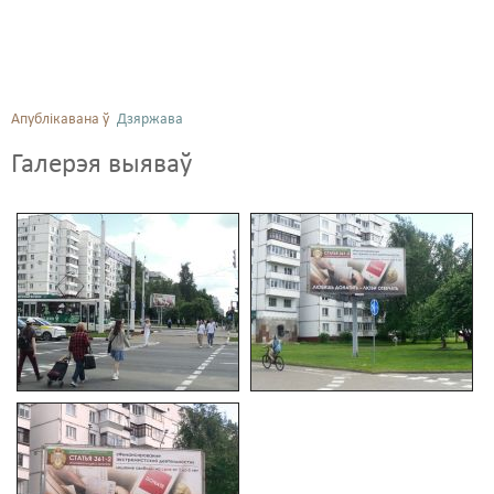
Апублікавана ў
Дзяржава
Галерэя выяваў