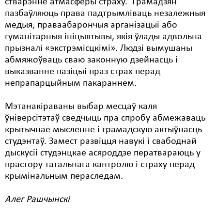
стварэнне атмасферы страху.
Грамадзян
пазбаўляюць права падтрымліваць незалежныя
Свабода слова
медыя, праваабарончыя арганізацыі або
гуманітарныя ініцыятывы, якія ўлады адвольна
Свабода сумленьня
прызналі «экстрэмісцкімі».
Людзі вымушаны
Суд
абмяжоўваць сваю законную дзейнасць і
выказванне пазіцыі праз страх перад
Сьмяротнае пакараньне
непрапарцыйным пакараннем.
Экалёгія
Мэтанакіраваны выбар месцаў каля
Правы працоўных
ўніверсітэтаў сведчыць пра спробу абмежаваць
крытычнае мысленне і грамадскую актыўнасць
Сацыяльныя правы
студэнтаў.
Замест развіцця навукі і свабоднай
дыскусіі студэнцкае асяроддзе ператвараюць у
прастору татальнага кантролю і страху перад
крымінальным пераследам.
Алег Рашчынскі