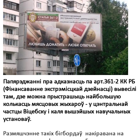
Карная псыхіятрыя
КПЧ ААН
Культурныя правы
ЛПП
Мігранты
Мірныя сходы
Палітвязьні
Папярэджанні пра адказнасць па арт.361-2 КК РБ
Праваабаронцы
(Фінансаванне экстрэмісцкай дзейнасці) вывесілі
там, дзе можна прыстрашыць найбольшую
Правы дзіцяці
колькасць мясцовых жыхароў - у цэнтральнай
частцы Віцебску і каля вышэйшых навучальных
Пэнітэнцыярная сыстэма
установаў.
Распальваньне варожасьці
Размяшчэнне такіх бігбордаў накіравана на
Рознае