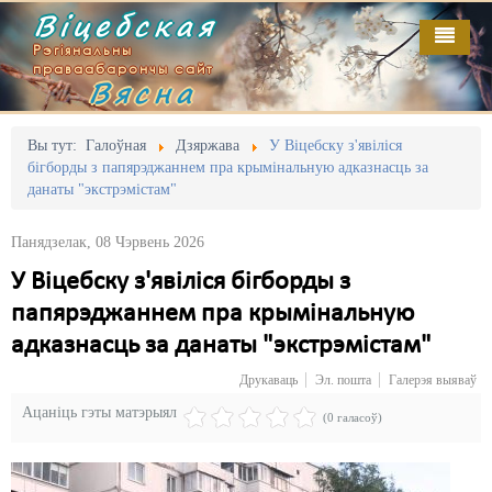
Віцебская
Рэгіянальны
праваабарончы сайт
Вясна
Галоўная
Выданьні
Адміністрацыйны перасьлед
Вы тут:
Галоўная
Дзяржава
У Віцебску з'явіліся
бігборды з папярэджаннем пра крымінальную адказнасць за
Відэа
Акцыі
данаты "экстрэмістам"
Кантакт
Безбар'ернае асяродзьдзе
Панядзелак, 08 Чэрвень 2026
Пра нас
Выбары
У Віцебску з'явіліся бігборды з
папярэджаннем пра крымінальную
RSS
Грамадзянскія ініцыятывы
адказнасць за данаты "экстрэмістам"
Дзяржава
Друкаваць
Эл. пошта
Галерэя выяваў
Дыскрымінацыя
Ацаніць гэты матэрыял
(0 галасоў)
Затрыманьні