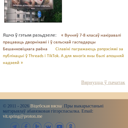
Яшчэ ў гэтым разьдзеле:
« Вучняў 7-8 класаў накіравалі
працаваць дворнікамі і ў сельскай гаспадарцы
Бешанковіцкага раёна
Сілавікі пагражаюць рэпрэсіямі за
публікацыі ў Threads і TikTok. А для многіх яны былі апошняй
надзеяй »
Вярнуцца ў пачатак
© 2011 - 2026
Віцебская вясна
. Пры выкарыстаньні
матэрыялаў абавязковая гіпэрспасылка. Email:
vit.spring@proton.me