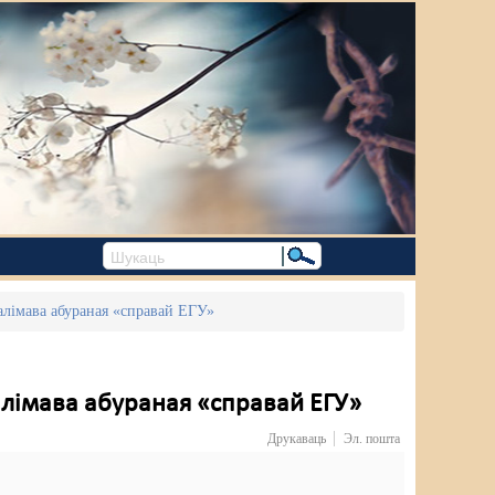
алімава абураная «справай ЕГУ»
алімава абураная «справай ЕГУ»
Друкаваць
Эл. пошта