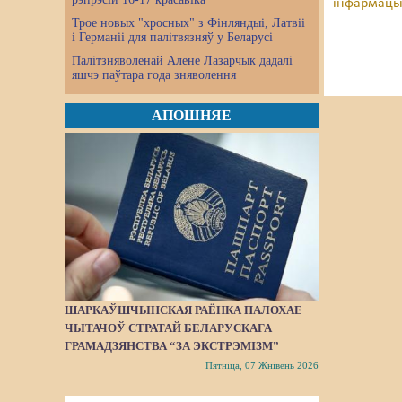
інфармацы
Трое новых "хросных" з Фінляндыі, Латвіі
і Германіі для палітвязняў у Беларусі
Палітзняволенай Алене Лазарчык дадалі
яшчэ паўтара года зняволення
АПОШНЯЕ
ШАРКАЎШЧЫНСКАЯ РАЁНКА ПАЛОХАЕ
ЧЫТАЧОЎ СТРАТАЙ БЕЛАРУСКАГА
ГРАМАДЗЯНСТВА “ЗА ЭКСТРЭМІЗМ”
Пятніца, 07 Жнівень 2026