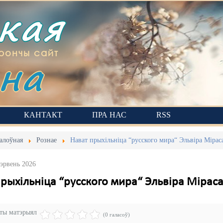
ская
на
рончы сайт
КАНТАКТ
ПРА НАС
RSS
алоўная
Рознае
Нават прыхільніца “русского мира“ Эльвіра Мірас
Чэрвень 2026
прыхільніца “русского мира“ Эльвіра Мірас
эты матэрыял
(0 галасоў)