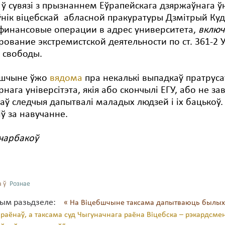
ы
ў сувязі з прызнаннем Еўрапейскага дзяржаўнага ўн
нік віцебскай абласной пракуратуры Дзмітрый Кудр
финансовые операции в адрес университета,
включ
ование экстремистской деятельности по ст. 361-2 У
 свободы.
бшчыне ўжо
вядома
пра некалькі выпадкаў пратруса
рнага універсітэта, якія або скончылі ЕГУ, або не з
аў следчыя дапытвалі маладых людзей і іх бацькоў.
ціў за навучанне.
чарбакоў
 ў
Рознае
тым разьдзеле:
« На Віцебшчыне таксама дапытваюць былых с
раёнаў, а таксама суд Чыгуначнага раёна Віцебска – рэкардсмен