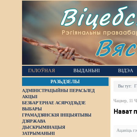
Віцеб
Вяс
Рэгіянальны правааба
ГАЛОЎНАЯ
ВЫДАНЬНІ
ВІДЭА
РАЗЬДЗЕЛЫ
Вы тут:
Г
АДМІНІСТРАЦЫЙНЫ ПЕРАСЬЛЕД
АКЦЫІ
Чацвер, 11 
БЕЗБАР'ЕРНАЕ АСЯРОДЗЬДЗЕ
ВЫБАРЫ
Нават 
ГРАМАДЗЯНСКІЯ ІНІЦЫЯТЫВЫ
ДЗЯРЖАВА
ДЫСКРЫМІНАЦЫЯ
Ацаніць г
ЗАТРЫМАНЬНІ