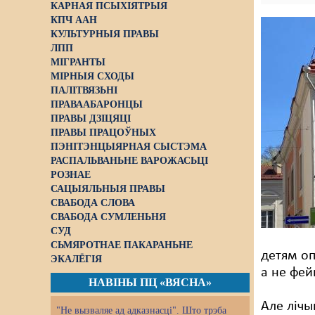
КАРНАЯ ПСЫХІЯТРЫЯ
КПЧ ААН
КУЛЬТУРНЫЯ ПРАВЫ
ЛПП
МІГРАНТЫ
МІРНЫЯ СХОДЫ
ПАЛІТВЯЗЬНІ
ПРАВААБАРОНЦЫ
ПРАВЫ ДЗІЦЯЦІ
ПРАВЫ ПРАЦОЎНЫХ
ПЭНІТЭНЦЫЯРНАЯ СЫСТЭМА
РАСПАЛЬВАНЬНЕ ВАРОЖАСЬЦІ
РОЗНАЕ
САЦЫЯЛЬНЫЯ ПРАВЫ
СВАБОДА СЛОВА
СВАБОДА СУМЛЕНЬНЯ
СУД
СЬМЯРОТНАЕ ПАКАРАНЬНЕ
детям оп
ЭКАЛЁГІЯ
а не фейк
НАВІНЫ ПЦ «ВЯСНА»
Але лічы
"Не вызваляе ад адказнасці". Што трэба