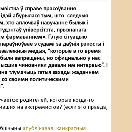
тывістка ў справе прасоўвання
 ідэй абурылася тым, што следчыя
м, хто аплочваў навучанне былых і
тудэнтаў універсітэта, прызнанага
ім фармаваннем». Гэтую сітуацыю
параўноўвае з судамі за даўнія рэпосты і
незалежныя медыя, “которые в то время
 были запрещены, но официально у нас
высшие чиновники давали им интервью”. І
нна тлумачыць гэтыя захады жаданнем
ы со своими политическими
”.
учается: родителей, которые когда-то
тивших на экстремистов? (если это правда,
іцебшчыны
апублікавалі канкрэтныя