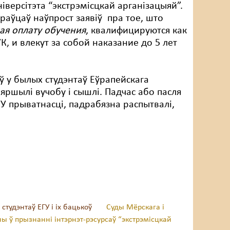
іверсітэта “экстрэмісцкай арганізацыяй”.
аўцаў наўпрост заявіў пра тое, што
ая оплату обучения
, квалифицируются как
К, и влекут за собой наказание до 5 лет
ў у былых студэнтаў Еўрапейскага
авяршылі вучобу і сышлі. Падчас або пасля
 У прыватнасці, падрабязна распытвалі,
тудэнтаў ЕГУ і іх бацькоў
Суды Мёрскага і
ы ў прызнанні інтэрнэт-рэсурсаў “экстрэмісцкай