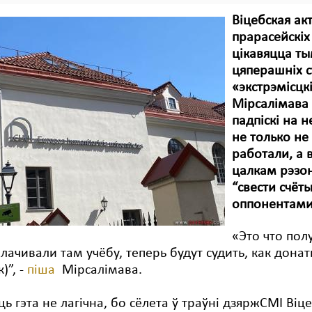
Віцебская ак
прарасейскіх
цікавяцца ты
цяперашніх с
«экстрэмісцк
Мірсалімава 
падпіскі на 
не только не
работали, а 
цалкам рэзо
“свести счёт
оппонентами
«Это что пол
лачивали там учёбу, теперь будут судить, как дона
)”, -
піша
Мірсалімава.
ць гэта не лагічна, бо сёлета ў траўні дзяржСМІ В