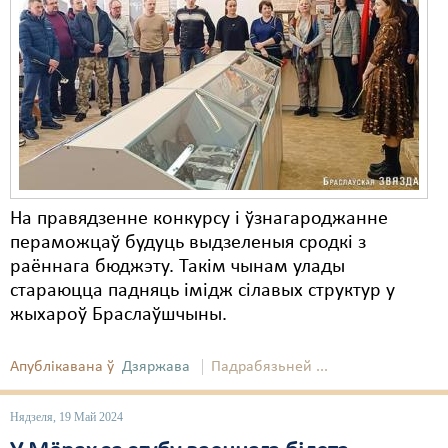
Карная псыхіятрыя
КПЧ ААН
Культурныя правы
ЛПП
Мігранты
Мірныя сходы
На правядзенне конкурсу і ўзнагароджанне
пераможцаў будуць выдзеленыя сродкі з
Палітвязьні
раённага бюджэту. Такім чынам улады
Праваабаронцы
стараюцца падняць імідж сілавых структур у
жыхароў Браслаўшчыны.
Правы дзіцяці
Пэнітэнцыярная сыстэма
Апублікавана ў
Дзяржава
Падрабязьней ...
Распальваньне варожасьці
Нядзеля, 19 Май 2024
Рознае