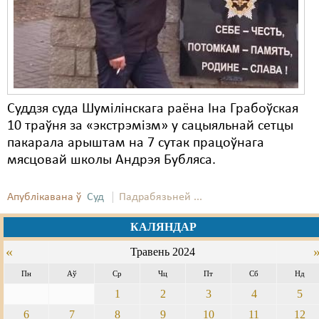
Суддзя суда Шумілінскага раёна Іна Грабоўская
10 траўня за «экстрэмізм» у сацыяльнай сетцы
пакарала арыштам на 7 сутак працоўнага
мясцовай школы Андрэя Бубляса.
Апублікавана ў
Суд
Падрабязьней ...
КАЛЯНДАР
«
Травень 2024
Пн
Аў
Ср
Чц
Пт
Сб
Нд
1
2
3
4
5
6
7
8
9
10
11
12