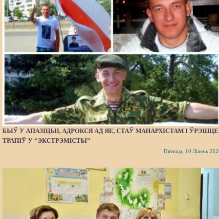
БЫЎ У АПАЗІЦЫІ, АДРОКСЯ АД ЯЕ, СТАЎ МАНАРХІСТАМ І ЎРЭШЦЕ
ТРАПІЎ У “ЭКСТРЭМІСТЫ”
Пятніца, 10 Ліпень 202