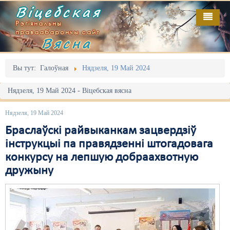
Віцебская
Рэгіянальны
праваабарончы сайт
Вясна
Галоўная
Выданьні
Адміністрацыйны перасьлед
Вы тут:
Галоўная
Нядзеля, 19 Май 2024
Відэа
Акцыі
Нядзеля, 19 Май 2024 - Віцебская вясна
Кантакт
Безбар'ернае асяродзьдзе
Нядзеля, 19 Май 2024
Пра нас
Выбары
Браслаўскі райвыканкам зацвердзіў
інструкцыі па правядзенні штогадовага
RSS
Грамадзянскія ініцыятывы
конкурсу на лепшую добраахвотную
дружыну
Дзяржава
Дыскрымінацыя
Затрыманьні