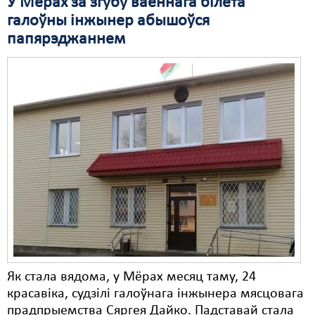
У Мёрах за згубу ваеннага білета
галоўны інжынер абышоўся
Свабода слова
папярэджаннем
Свабода сумленьня
Суд
Сьмяротнае пакараньне
Экалёгія
Правы працоўных
Сацыяльныя правы
Як стала вядома, у Мёрах месяц таму, 24
красавіка, судзілі галоўнага інжынера мясцовага
прадпрыемства Сяргея Дайко. Падставай стала