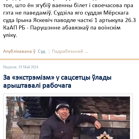
тое, што ён згубіў ваенны білет і своечасова пра
гэта не паведаміў. Судзіла яго суддзя Мёрскага
суда Ірына Яскевіч паводле часткі 1 артыкула 26.3
КаАП РБ - Парушэнне абавязкаў па воінскім
уліку.
Апублікавана ў
Суд
Падрабязьней ...
Нядзеля, 19 Май 2024
За «экстрэмізм» у сацсетцы ўлады
арыштавалі рабочага