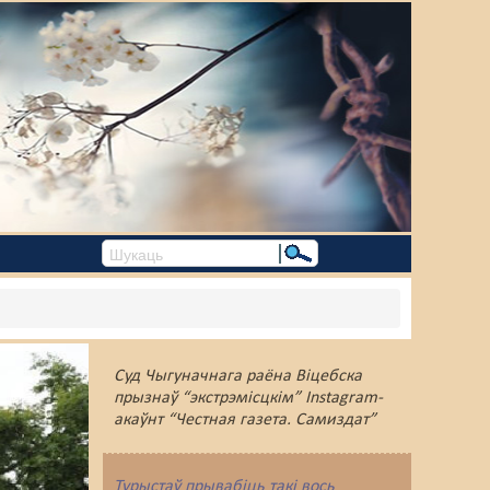
Суд Чыгуначнага раёна Віцебска
прызнаў “экстрэмісцкім” Instagram-
акаўнт “Честная газета. Самиздат”
Турыстаў прывабіць такі вось