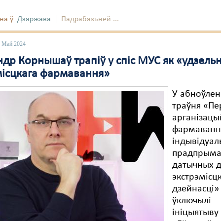
на ў
Дзяржава
Падрабязьней ...
3 Май 2024
др Корнышаў трапіў у спіс МУС як «удзельн
місцкага фармавання»
У абноўлен
траўня «Пе
арганізацы
фармаванн
індывідуал
прадпрымал
датычных 
экстрэмісц
дзейнасці»
ўключылі
ініцыятыву