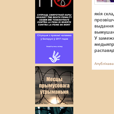
якія скл
прозвішч
выдання 
вымушаны
У замеж
медыяпр
распавяд
Апублікава