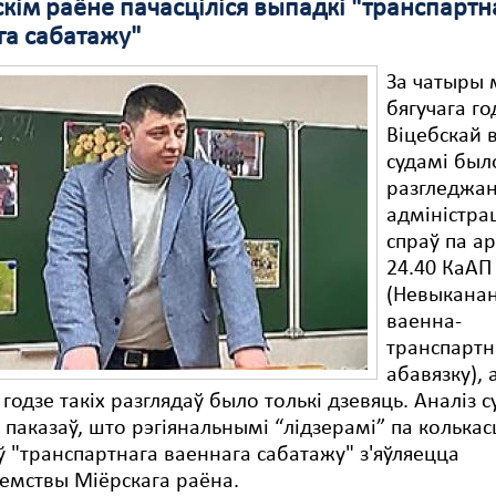
кім раёне пачасціліся выпадкі "транспартн
га сабатажу"
За чатыры 
бягучага го
Віцебскай 
судамі был
разгледжан
адміністр
спраў па а
24.40 КаАП
(Невыкана
ваенна-
транспартн
абавязку), 
годзе такіх разглядаў было толькі дзевяць. Аналіз 
 паказаў, што рэгіянальнымі “лідзерамі” па колькас
 "транспартнага ваеннага сабатажу" з'яўляецца
емствы Міёрскага раёна.