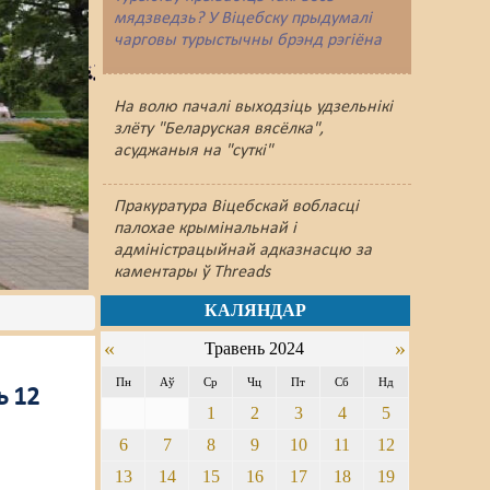
мядзведзь? У Віцебску прыдумалі
чарговы турыстычны брэнд рэгіёна
На волю пачалі выходзіць удзельнікі
злёту "Беларуская вясёлка",
асуджаныя на "суткі"
Пракуратура Віцебскай вобласці
палохае крымінальнай і
адміністрацыйнай адказнасцю за
каментары ў Threads
КАЛЯНДАР
«
»
Травень 2024
Пн
Аў
Ср
Чц
Пт
Сб
Нд
ь 12
1
2
3
4
5
6
7
8
9
10
11
12
13
14
15
16
17
18
19