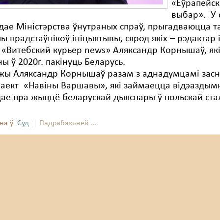
«Еўрапейск
выбар». У с
адае Міністэрства ўнутраных спраў, прыгадваюцца т
ы прадстаўнікоў ініцыятывы, сярод якіх – рэдактар 
«Витебский курьер news» Аляксандр Корнышаў, як
 ў 2020г. пакінуць Беларусь.
жы Аляксандр Корнышаў разам з аднадумцамі засн
аект «Навіны Варшавы», які займаецца відэаздымк
ае пра жыццё беларускай дыяспары ў польскай ста
на ў
Суд
Падрабязьней ...