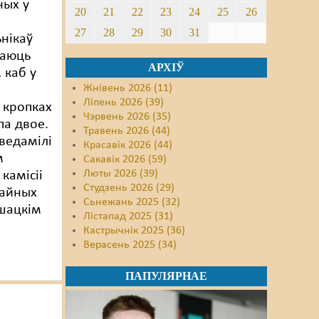
ных у
20
21
22
23
24
25
26
27
28
29
30
31
нікаў
цаюць
АРХІЎ
 каб у
Жнівень 2026 (11)
Ліпень 2026 (39)
 кропках
Чэрвень 2026 (35)
па двое.
Травень 2026 (44)
аведамілі
Красавік 2026 (44)
м
Сакавік 2026 (59)
Люты 2026 (39)
камісіі
Студзень 2026 (29)
чайных
Сьнежань 2025 (32)
Ушацкім
Лістапад 2025 (31)
Кастрычнік 2025 (36)
Верасень 2025 (34)
ПАПУЛЯРНАЕ