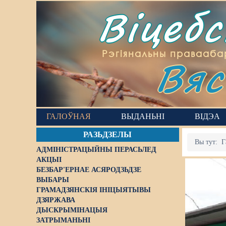
Віцеб
Вяс
Рэгіянальны правааба
ГАЛОЎНАЯ
ВЫДАНЬНІ
ВІДЭА
РАЗЬДЗЕЛЫ
Вы тут:
Г
АДМІНІСТРАЦЫЙНЫ ПЕРАСЬЛЕД
АКЦЫІ
БЕЗБАР'ЕРНАЕ АСЯРОДЗЬДЗЕ
ВЫБАРЫ
ГРАМАДЗЯНСКІЯ ІНІЦЫЯТЫВЫ
ДЗЯРЖАВА
ДЫСКРЫМІНАЦЫЯ
ЗАТРЫМАНЬНІ