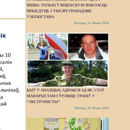
ІНШЫ: ТОЛЬКІ Ў ВІЦЕБСКУЮ ВОБЛАСЦЬ
ПРЫЕДУЦЬ 5 ТЫСЯЧ ГРАМАДЗЯН
УЗБЕКІСТАНА
Аўторак, 14 Ліпень 2026
ік
ы 10
ралік
й,
яў,
ьных
ьнікаў,
БЫЎ У АПАЗІЦЫІ, АДРОКСЯ АД ЯЕ, СТАЎ
МАНАРХІСТАМ І ЎРЭШЦЕ ТРАПІЎ У
да
“ЭКСТРЭМІСТЫ”
кай
Пятніца, 10 Ліпень 2026