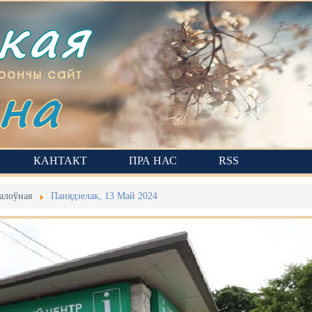
ская
на
рончы сайт
КАНТАКТ
ПРА НАС
RSS
алоўная
Панядзелак, 13 Май 2024