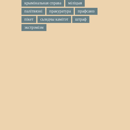
крымінальная справа
міліцыя
палітвязні
пракуратура
прафсаюз
пікет
сьледчы камітэт
штраф
экстрэмізм