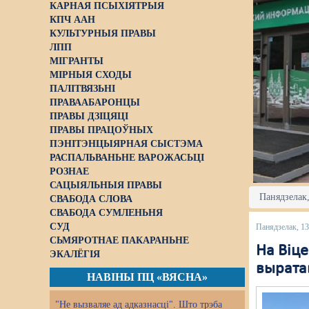
КАРНАЯ ПСЫХІЯТРЫЯ
КПЧ ААН
КУЛЬТУРНЫЯ ПРАВЫ
ЛПП
МІГРАНТЫ
МІРНЫЯ СХОДЫ
ПАЛІТВЯЗЬНІ
ПРАВААБАРОНЦЫ
ПРАВЫ ДЗІЦЯЦІ
ПРАВЫ ПРАЦОЎНЫХ
ПЭНІТЭНЦЫЯРНАЯ СЫСТЭМА
РАСПАЛЬВАНЬНЕ ВАРОЖАСЬЦІ
РОЗНАЕ
САЦЫЯЛЬНЫЯ ПРАВЫ
Панядзелак,
СВАБОДА СЛОВА
СВАБОДА СУМЛЕНЬНЯ
СУД
Панядзелак, 1
СЬМЯРОТНАЕ ПАКАРАНЬНЕ
На Віц
ЭКАЛЁГІЯ
вырата
НАВІНЫ ПЦ «ВЯСНА»
"Не вызваляе ад адказнасці". Што трэба