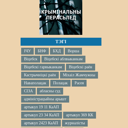
ТЭГІ
ІЧУ
БНФ
БХД
Ворша
Віцебск
Віцебскі аблвыканкам
Віцебскі гарвыканкам
Віцебскі раён
Кастрычніцкі раён
Міхаіл Жамчужны
Наваполацак
Полацак
Расея
СІЗА
абласны суд
адміністрацыйны арышт
артыкул 19 11 КаАП
артыкул 23 34 КаАП
артыкул 369 КК
артыкул 2423 КаАП
журналісты