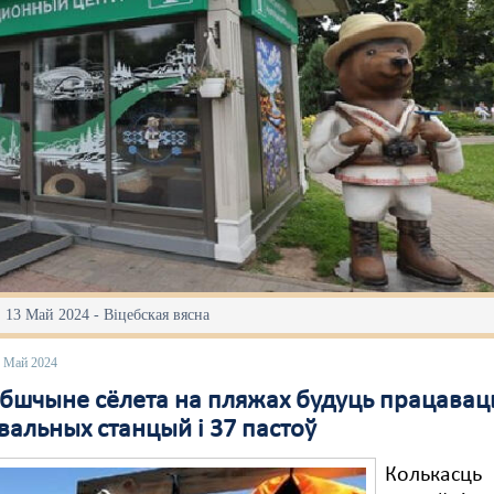
 13 Май 2024 - Віцебская вясна
3 Май 2024
ебшчыне сёлета на пляжах будуць працавац
вальных станцый і 37 пастоў
Колькасць