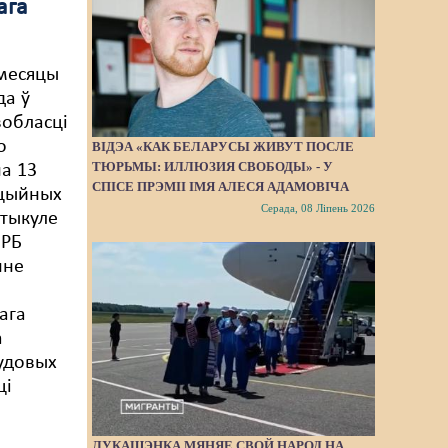
ага
месяцы
да ў
вобласці
о
ВІДЭА «КАК БЕЛАРУСЫ ЖИВУТ ПОСЛЕ
ТЮРЬМЫ: ИЛЛЮЗИЯ СВОБОДЫ» - У
а 13
СПІСЕ ПРЭМІІ ІМЯ АЛЕСЯ АДАМОВІЧА
ацыйных
Серада, 08 Ліпень 2026
ртыкуле
 РБ
нне
ага
а
судовых
ці
ЛУКАШЭНКА МЯНЯЕ СВОЙ НАРОД НА