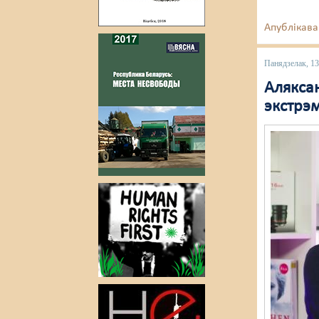
Апублікава
Панядзелак, 1
Аляксан
экстрэ