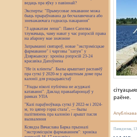
ведаць пра яўку з павіннай?
Эксперты: "Прымусовае лекаванне можа
быць прыраўнавана да бесчалавечнага або
зневажаючага годнасць пакарання"
"З адвакатам лепш": Павел Сапелка
тлумачыць, чаму нават у час рэпрэсій права
на абарону мае значэнне
Затрыманні святароў, новае "экстрэмісцкае
фармаванне" і чарговы "хапун" у
Дзяржынску: хроніка рэпрэсій 23-24
красавіка Дапоўнена
"Не іх кліенты". Былы арыштант распавёў
пра суткі ў 2020-м у арыштным доме пры
калоніі для рэцыдывістаў
"Улады ніколі публічна не асуджалі
сітуацыя
катаванні". Даклад праваабаронцаў у
рамках УПА
раёне.
"Калі параўноўваць суткі ў 2022-м і 2024-
м, то цяпер горш стала", — былы
Апублікава
палітвязень пра калонію і арышт пасля
вызвалення
Ксяндза Вячаслава Барка прызналі
Панядзелак, 1
"экстрэмісцкім фармаваннем": хроніка
рэпрэсій 16-17 красавіка