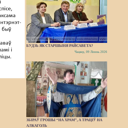
і
пісе,
аксама
інтэрнэт-
і быў
аваў
БУДЗЬ ЯК СТАРШЫНЯ РАЙСАВЕТА?
амі і
Чацвер, 09 Ліпень 2026
ліцы.
ЗБІРАЎ ГРОШЫ “НА ХРАМ”, А ТРАЦІЎ НА
АЛКАГОЛЬ