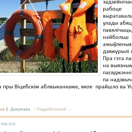
задзейніча
рабоце
выратаваль
улады абя
павялічыць,
найбольш
ажыўленых
дзяжурылі 
Пра гэта п
на выязны
пасяджэнні 
па надзвы
х пры Віцебскім аблвыканкаме, якое прайшло ва 
на ў
Дзяржава
Падрабязьней ...
3 Май 2024