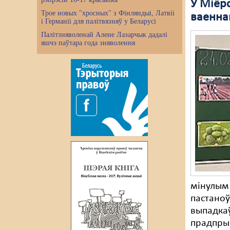
У Міёрс
Трое новых "хросных" з Фінляндыі, Латвіі
ваенна
і Германіі для палітвязняў у Беларусі
Палітзняволенай Алене Лазарчык дадалі
яшчэ паўтара года зняволення
мінулым 
пастаноў
выпадкаў
прадпры