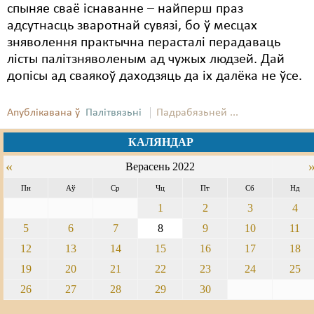
спыняе сваё існаванне – найперш праз
адсутнасць зваротнай сувязі, бо ў месцах
зняволення практычна перасталі перадаваць
лісты палітзняволеным ад чужых людзей. Дай
допісы ад сваякоў даходзяць да іх далёка не ўсе.
Апублікавана ў
Палітвязьні
Падрабязьней ...
КАЛЯНДАР
«
Верасень 2022
Пн
Аў
Ср
Чц
Пт
Сб
Нд
1
2
3
4
5
6
7
8
9
10
11
12
13
14
15
16
17
18
19
20
21
22
23
24
25
26
27
28
29
30