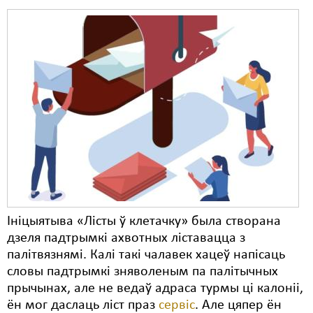
Ініцыятыва «Лісты ў клетачку» была створана
дзеля падтрымкі ахвотных ліставацца з
палітвязнямі. Калі такі чалавек хацеў напісаць
словы падтрымкі зняволеным па палітычных
прычынах, але не ведаў адраса турмы ці калоніі,
ён мог даслаць ліст праз
сервіс
. Але цяпер ён