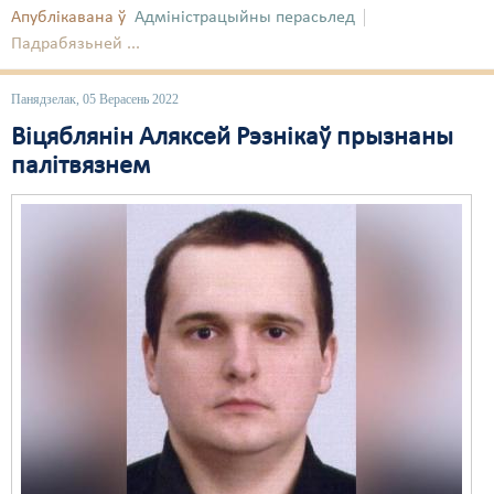
Апублікавана ў
Адміністрацыйны перасьлед
Свабода слова
Падрабязьней ...
Свабода сумленьня
Панядзелак, 05 Верасень 2022
Суд
Віцяблянін Аляксей Рэзнікаў прызнаны
палітвязнем
Сьмяротнае пакараньне
Экалёгія
Правы працоўных
Сацыяльныя правы