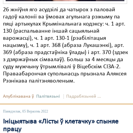
26 жніўня яго асудзілі да чатырох з паловай
гадоў калоніі ва ўмовах агульнага рэжыму па
пяці артыкулах Крымінальнага кодэксу: ч. 1 арт.
130 (распальванне іншай сацыяльнай
варожасці), ч. 1 арт. 130-1 (рэабілітацыя
нацызму), ч. 1 арт. 368 (абраза Лукашэнкі), арт.
369 (абраза прадстаўніка ўлады) і арт. 370 (здзек
з дзяржаўных сімвалаў). Больш за 4 месяцы да
суду мужчыну ўтрымлівалі ў Віцебскім СІЗА-2.
Праваабарончая супольнасць прызнала Аляксея
Рэзнікава палітзняволеным.
Апублікавана ў
Палітвязьні
Падрабязьней ...
Панядзелак, 05 Верасень 2022
Ініцыятыва «Лісты ў клетачку» спыняе
працу