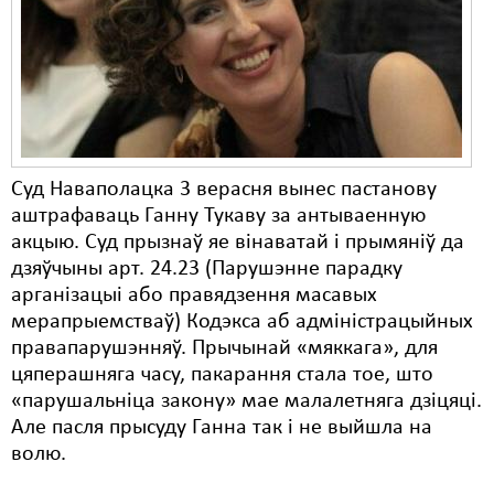
Карная псыхіятрыя
КПЧ ААН
Культурныя правы
ЛПП
Мігранты
Суд Наваполацка 3 верасня вынес пастанову
аштрафаваць Ганну Тукаву за антываенную
Мірныя сходы
акцыю. Суд прызнаў яе вінаватай і прымяніў да
дзяўчыны арт. 24.23 (Парушэнне парадку
Палітвязьні
арганізацыі або правядзення масавых
Праваабаронцы
мерапрыемстваў) Кодэкса аб адміністрацыйных
правапарушэнняў. Прычынай «мяккага», для
Правы дзіцяці
цяперашняга часу, пакарання стала тое, што
«парушальніца закону» мае малалетняга дзіцяці.
Пэнітэнцыярная сыстэма
Але пасля прысуду Ганна так і не выйшла на
Распальваньне варожасьці
волю.
Рознае