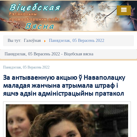
Віцебская
Рэгіянальны
праваабарончы сайт
Вясна
Галоўная
Выданьні
Адміністрацыйны перасьлед
Вы тут:
Галоўная
Панядзелак, 05 Верасень 2022
Відэа
Акцыі
Панядзелак, 05 Верасень 2022 - Віцебская вясна
Кантакт
Безбар'ернае асяродзьдзе
Панядзелак, 05 Верасень 2022
Пра нас
Выбары
За антываенную акцыю ў Наваполацку
маладая жанчына атрымала штраф і
RSS
Грамадзянскія ініцыятывы
яшчэ адзін адміністрацыйны пратакол
Дзяржава
Дыскрымінацыя
Затрыманьні