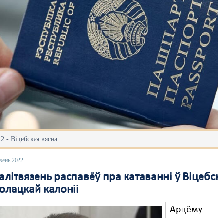
2 - Віцебская вясна
вень 2022
літвязень распавёў пра катаванні ў Віцебс
олацкай калоніі
Арцёму