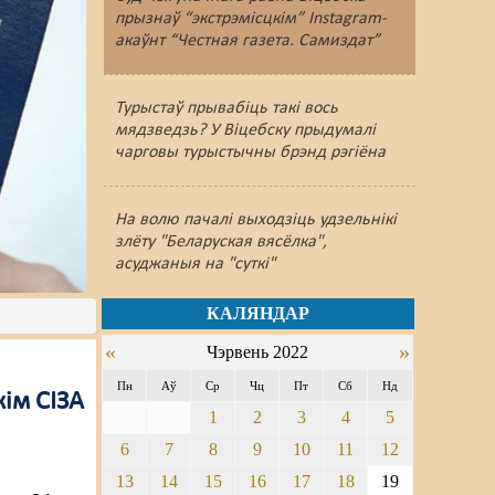
прызнаў “экстрэмісцкім” Instagram-
акаўнт “Честная газета. Самиздат”
Турыстаў прывабіць такі вось
мядзведзь? У Віцебску прыдумалі
чарговы турыстычны брэнд рэгіёна
На волю пачалі выходзіць удзельнікі
злёту "Беларуская вясёлка",
асуджаныя на "суткі"
КАЛЯНДАР
«
»
Чэрвень 2022
Пн
Аў
Ср
Чц
Пт
Сб
Нд
кім СІЗА
1
2
3
4
5
6
7
8
9
10
11
12
13
14
15
16
17
18
19