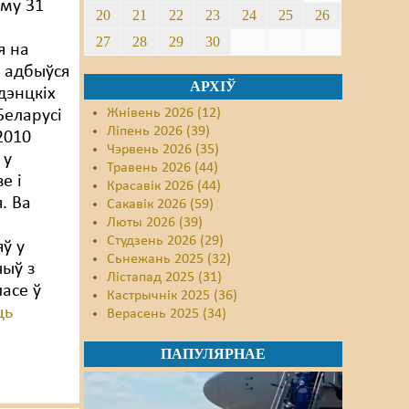
му 31
20
21
22
23
24
25
26
27
28
29
30
я на
і адбыўся
АРХІЎ
дэнцкіх
Жнівень 2026 (12)
Беларусі
Ліпень 2026 (39)
2010
Чэрвень 2026 (35)
 у
Травень 2026 (44)
е і
Красавік 2026 (44)
. Ва
Сакавік 2026 (59)
Люты 2026 (39)
Студзень 2026 (29)
ў у
Сьнежань 2025 (32)
чыў з
Лістапад 2025 (31)
асе ў
Кастрычнік 2025 (36)
ць
Верасень 2025 (34)
ПАПУЛЯРНАЕ