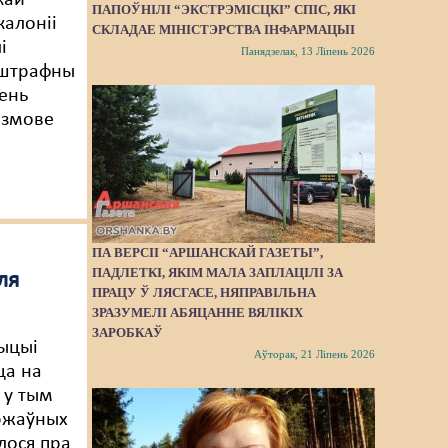
кай
ПАПОЎНІЛІ “ЭКСТРЭМІСЦКІ” СПІС, ЯКІ
калоніі
СКЛАДАЕ МІНІСТЭРСТВА ІНФАРМАЦЫІ
і
Панядзелак, 13 Ліпень 2026
 штрафны
зень
размове
ПА ВЕРСІІ “АРШАНСКАЙ ГАЗЕТЫ”,
ПАДЛЕТКІ, ЯКІМ МАЛА ЗАПЛАЦІЛІ ЗА
ля
ПРАЦУ Ў ЛЯСГАСЕ, НЯПРАВІЛЬНА
ЗРАЗУМЕЛІ АБЯЦАННЕ ВЯЛІКІХ
ЗАРОБКАЎ
ыцыі
Аўторак, 21 Ліпень 2026
ца на
 у тым
яржаўных
лося пра