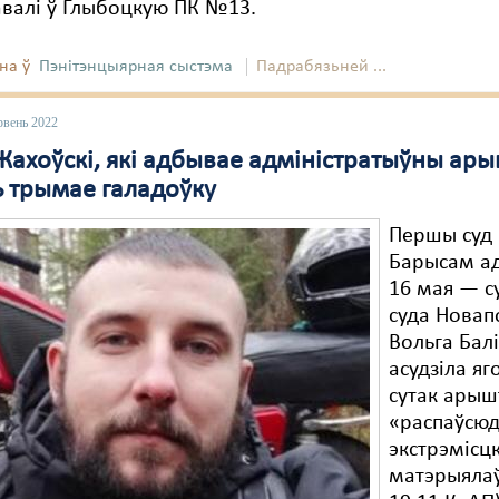
авалі ў Глыбоцкую ПК №13.
на ў
Пэнітэнцыярная сыстэма
Падрабязьней ...
рвень 2022
ахоўскі, які адбывае адміністратыўны арыш
ь трымае галадоўку
Першы суд
Барысам а
16 мая — с
суда Новап
Вольга Бал
асудзіла яг
сутак арыш
«распаўсю
экстрэмісцк
матэрыялаў