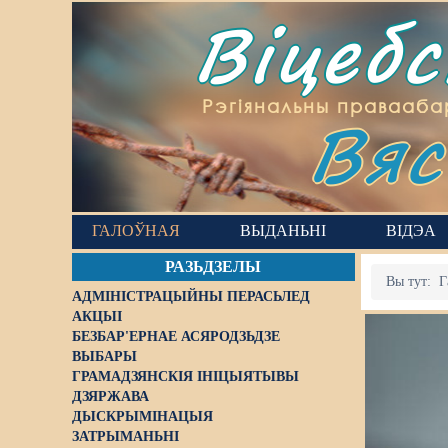
Віцеб
Вяс
Рэгіянальны правааба
ГАЛОЎНАЯ
ВЫДАНЬНІ
ВІДЭА
РАЗЬДЗЕЛЫ
Вы тут:
Г
АДМІНІСТРАЦЫЙНЫ ПЕРАСЬЛЕД
АКЦЫІ
БЕЗБАР'ЕРНАЕ АСЯРОДЗЬДЗЕ
ВЫБАРЫ
ГРАМАДЗЯНСКІЯ ІНІЦЫЯТЫВЫ
ДЗЯРЖАВА
ДЫСКРЫМІНАЦЫЯ
ЗАТРЫМАНЬНІ