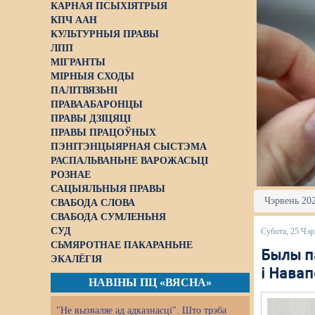
КАРНАЯ ПСЫХІЯТРЫЯ
КПЧ ААН
КУЛЬТУРНЫЯ ПРАВЫ
ЛПП
МІГРАНТЫ
МІРНЫЯ СХОДЫ
ПАЛІТВЯЗЬНІ
ПРАВААБАРОНЦЫ
ПРАВЫ ДЗІЦЯЦІ
ПРАВЫ ПРАЦОЎНЫХ
ПЭНІТЭНЦЫЯРНАЯ СЫСТЭМА
РАСПАЛЬВАНЬНЕ ВАРОЖАСЬЦІ
РОЗНАЕ
САЦЫЯЛЬНЫЯ ПРАВЫ
Чэрвень 202
СВАБОДА СЛОВА
СВАБОДА СУМЛЕНЬНЯ
СУД
Субота, 25 Чэр
СЬМЯРОТНАЕ ПАКАРАНЬНЕ
Былы па
ЭКАЛЁГІЯ
і Навап
НАВІНЫ ПЦ «ВЯСНА»
"Не вызваляе ад адказнасці". Што трэба