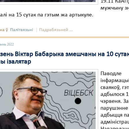
19.11 КаАП
мужчыну з
лі на 15 сутак па гэтым жа артыкуле.
на ў
Палітвязьні
Падрабязьней ...
вень 2022
зень Віктар Бабарыка змешчаны на 10 сутак
ы ізалятар
Паводле
інфармацы
сваякоў, гэ
адбылося 1
чэрвеня. За
парушэнне
адбыцця п
адміністра