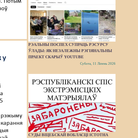
). Потым
ноў
РЭАЛЬНЫ ПОСПЕХ СУПРАЦЬ РЭСУРСУ
ЎЛАДЫ: ЯК НЕЗАЛЕЖНЫ РЭГІЯНАЛЬНЫ
ПРАЕКТ СКАРЫЎ YOUTUBE
 у
Субота, 11 Ліпень 2026
і
та
5
 рэжыму
акарання
цыя
СУДЫ ВІЦЕБСКАЙ ВОБЛАСЦІ ІСТОТНА