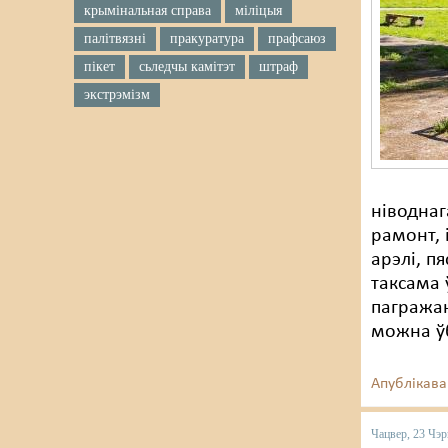
крымінальная справа
міліцыя
палітвязні
пракуратура
прафсаюз
пікет
сьледчы камітэт
штраф
экстрэмізм
ніводнаг
рамонт, 
арэлі, п
таксама 
пагража
можна ўб
Апублікава
Чацвер, 23 Чэр