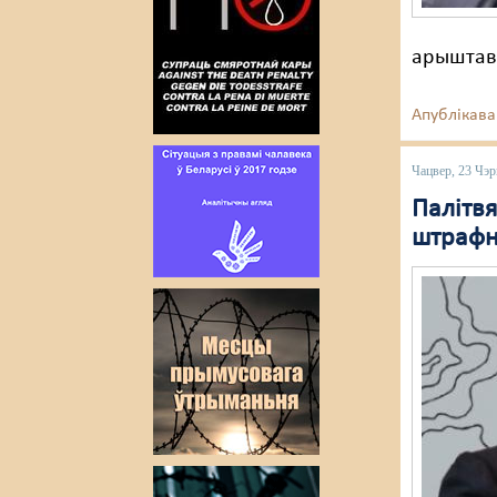
арыштава
Апублікава
Чацвер, 23 Чэр
Палітвя
штрафн