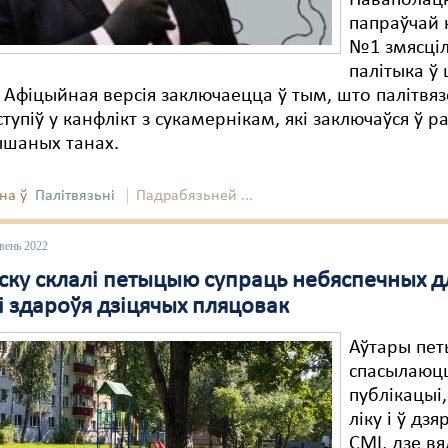
Наваполац
папраўчай 
№1 змясціл
палітыка ў
. Афіцыйная версія заключаецца ў тым, што палітвя
ступіў у канфлікт з сукамернікам, які заключаўся ў 
ышаных танах.
на ў
Палітвязьні
Падрабязьней ...
вень 2022
бску склалі петыцыю супраць небяспечных д
і здароўя дзіцячых пляцовак
Аўтары пет
спасылаюц
публікацыі,
ліку і ў дз
СМІ, дзе вя