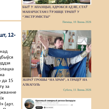
БЫЎ У АПАЗІЦЫІ, АДРОКСЯ АД ЯЕ, СТАЎ
МАНАРХІСТАМ І ЎРЭШЦЕ ТРАПІЎ У
“ЭКСТРЭМІСТЫ”
Пятніца, 10 Ліпень 2026
т, 12-
 над
дбыўся
уддзя
олацка
іка
ЗБІРАЎ ГРОШЫ “НА ХРАМ”, А ТРАЦІЎ НА
о да 15
АЛКАГОЛЬ
ту за
Субота, 11 Ліпень 2026
джванне
іх
» (арт.