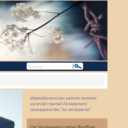
Шаркаўшчынская раёнка палохае
чытачоў стратай беларускага
грамадзянства “за экстрэмізм”
Суд Чыгуначнага раёна Віцебска