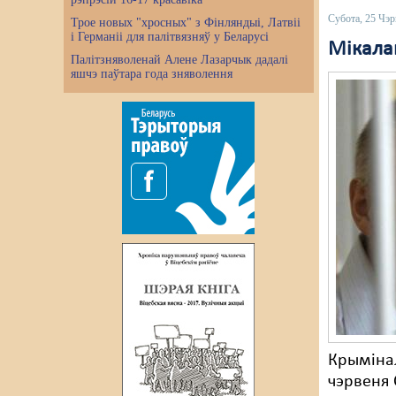
Субота, 25 Чэр
Трое новых "хросных" з Фінляндыі, Латвіі
і Германіі для палітвязняў у Беларусі
Мікала
Палітзняволенай Алене Лазарчык дадалі
яшчэ паўтара года зняволення
Крымінал
чэрвеня 