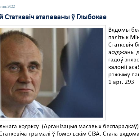
вень 2022
й Статкевіч этапаваны ў Глыбокае
Вядомы бел
палітык Мі
Статкевіч 
асуджаны д
гадоў зняв
калоніі аса
рэжыму пав
1 арт. 293
ьнага кодэксу (Арганізацыя масавых беспарадкаў)
Статкевіча трымалі ў Гомельскім СІЗА. Стала вядом