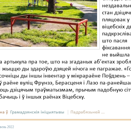
нездаваль
стан дзіця
пляцовак у
віцебскіх д
падкрэслів
што пасля
фіксавання
не выйшла
а артыкула пра тое, што на згаданых аб’ектах зроб
і жыццю ды здароўю дзяцей нічога не пагражае. «Го
ясочніцы ды іншы інвентар у мікрараёне Поўдзень – 
ў раёне вуліц Фрунзэ, Берасценя і Лазо па-ранейш
юць дзіцячым траўматызмам, прычым падобную сіт
ачыць і ў іншых раёнах Віцебску.
на ў
Грамадзянскія ініцыятывы
Падрабязьней ...
вень 2022