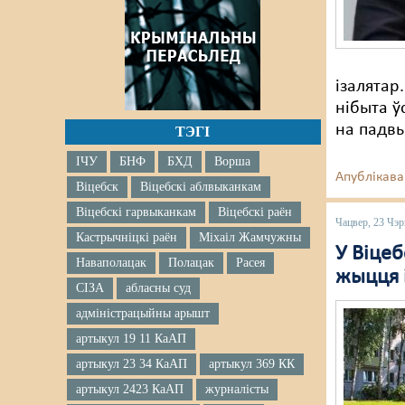
ізалятар
нібыта ў
на падв
ТЭГІ
ІЧУ
БНФ
БХД
Ворша
Апублікава
Віцебск
Віцебскі аблвыканкам
Віцебскі гарвыканкам
Віцебскі раён
Чацвер, 23 Чэр
Кастрычніцкі раён
Міхаіл Жамчужны
У Віце
Наваполацак
Полацак
Расея
жыцця 
СІЗА
абласны суд
адміністрацыйны арышт
артыкул 19 11 КаАП
артыкул 23 34 КаАП
артыкул 369 КК
артыкул 2423 КаАП
журналісты