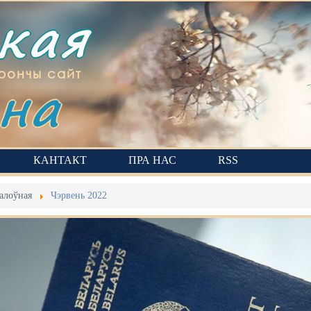
ская
на
рончы сайт
КАНТАКТ
ПРА НАС
RSS
алоўная
Чэрвень 2022