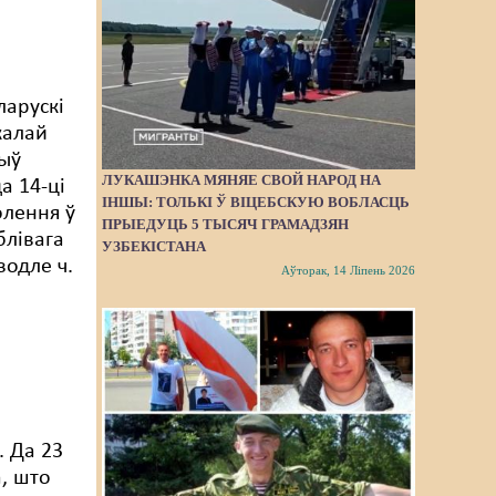
арускі
калай
быў
ЛУКАШЭНКА МЯНЯЕ СВОЙ НАРОД НА
а 14-ці
ІНШЫ: ТОЛЬКІ Ў ВІЦЕБСКУЮ ВОБЛАСЦЬ
олення ў
ПРЫЕДУЦЬ 5 ТЫСЯЧ ГРАМАДЗЯН
блівага
УЗБЕКІСТАНА
одле ч.
Аўторак, 14 Ліпень 2026
. Да 23
а, што