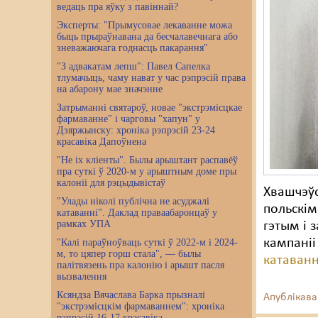
ведаць пра яўку з павіннай?
Эксперты: "Прымусовае лекаванне можа
быць прыраўнавана да бесчалавечнага або
зневажаючага годнасць пакарання"
"З адвакатам лепш": Павел Сапелка
тлумачыць, чаму нават у час рэпрэсій права
на абарону мае значэнне
Затрыманні святароў, новае "экстрэмісцкае
фармаванне" і чарговы "хапун" у
Дзяржынску: хроніка рэпрэсій 23-24
красавіка Дапоўнена
"Не іх кліенты". Былы арыштант распавёў
пра суткі ў 2020-м у арыштным доме пры
калоніі для рэцыдывістаў
Хвашчэўс
"Улады ніколі публічна не асуджалі
польскім
катаванні". Даклад праваабаронцаў у
рамках УПА
гэтым і 
кампаніі
"Калі параўноўваць суткі ў 2022-м і 2024-
м, то цяпер горш стала", — былы
катаванн
палітвязень пра калонію і арышт пасля
вызвалення
Ксяндза Вячаслава Барка прызналі
Апублікава
"экстрэмісцкім фармаваннем": хроніка
рэпрэсій 16-17 красавіка