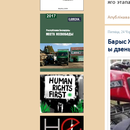
яго этап
Апублікава
Пятніца, 24 Чэ
Барыс Ж
ы дзен