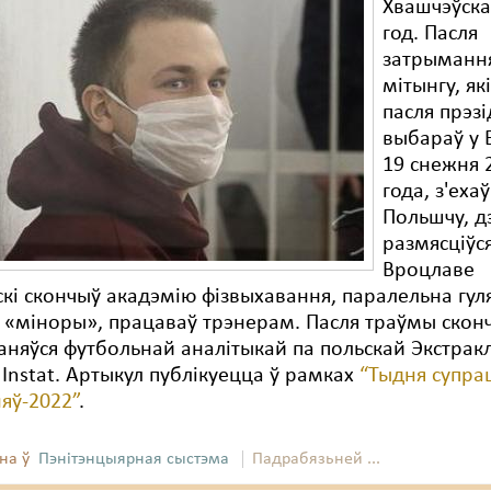
Хвашчэўска
год. Пасля
затрыманн
мітынгу, як
пасля прэзі
выбараў у 
19 снежня 
года, з'ехаў
Польшчу, дз
размясціўся
Вроцлаве
кі скончыў акадэмію фізвыхавання, паралельна гуля
 «міноры», працаваў трэнерам. Пасля траўмы скон
заняўся футбольнай аналітыкай па польскай Экстракл
 Instat. Артыкул публікуецца ў рамках
“Тыдня супра
яў-2022”
.
на ў
Пэнітэнцыярная сыстэма
Падрабязьней ...