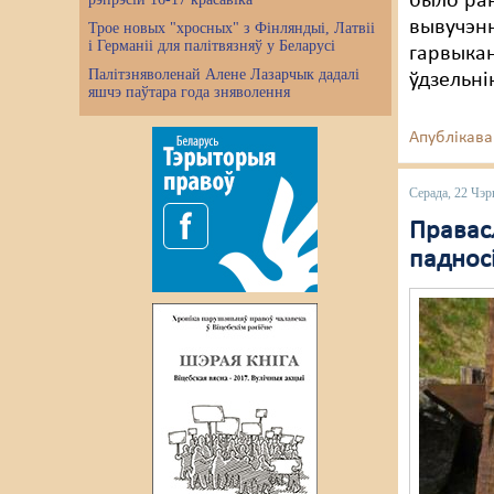
было ран
вывучэнн
Трое новых "хросных" з Фінляндыі, Латвіі
і Германіі для палітвязняў у Беларусі
гарвыка
Палітзняволенай Алене Лазарчык дадалі
ўдзельні
яшчэ паўтара года зняволення
Апублікава
Серада, 22 Чэр
Правас
паднос