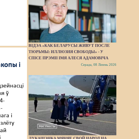
ВІДЭА «КАК БЕЛАРУСЫ ЖИВУТ ПОСЛЕ
ТЮРЬМЫ: ИЛЛЮЗИЯ СВОБОДЫ» - У
СПІСЕ ПРЭМІІ ІМЯ АЛЕСЯ АДАМОВІЧА
копы і
Серада, 08 Ліпень 2026
дзейнасці
я ў
4-
-
ага і
 злёту
най
і
ЛУКАШЭНКА МЯНЯЕ СВОЙ НАРОД НА