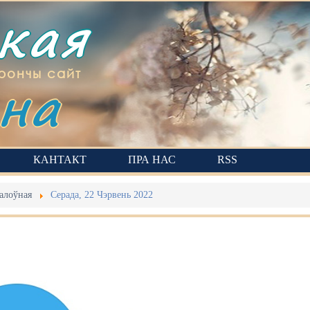
ская
на
рончы сайт
КАНТАКТ
ПРА НАС
RSS
алоўная
Серада, 22 Чэрвень 2022