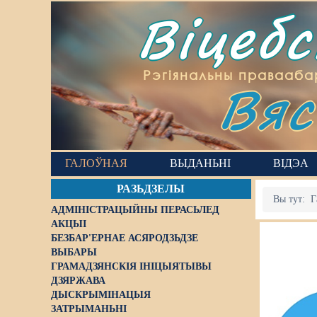
Віцеб
Вяс
Рэгіянальны правааба
ГАЛОЎНАЯ
ВЫДАНЬНІ
ВІДЭА
РАЗЬДЗЕЛЫ
Вы тут:
Г
АДМІНІСТРАЦЫЙНЫ ПЕРАСЬЛЕД
АКЦЫІ
БЕЗБАР'ЕРНАЕ АСЯРОДЗЬДЗЕ
ВЫБАРЫ
ГРАМАДЗЯНСКІЯ ІНІЦЫЯТЫВЫ
ДЗЯРЖАВА
ДЫСКРЫМІНАЦЫЯ
ЗАТРЫМАНЬНІ