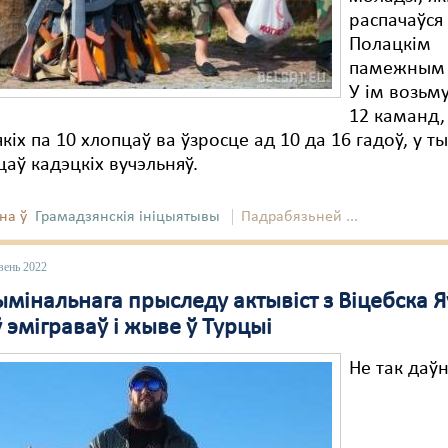
распачаўся
Полацкім
памежным 
У ім возьм
12 каманд,
якіх па 10 хлопцаў ва ўзросце ад 10 да 16 гадоў, у т
аў кадэцкіх вучэльняў.
на ў
Грамадзянскія ініцыятывы
Падрабязьней ...
вень 2022
ымінальнага прыследу актывіст з Віцебска Я
 эміграваў і жыве ў Турцыі
Не так даў