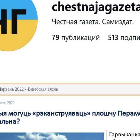
Чэрвень 2022 - Віцебская вясна
вень 2022
ыя могуць «рэканструяваць» плошчу Перамог
альна?
Гарвыканк