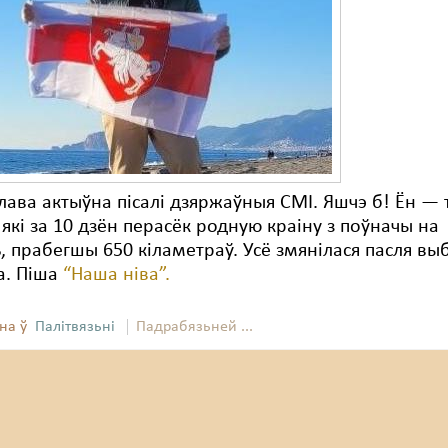
лава актыўна пісалі дзяржаўныя СМІ. Яшчэ б! Ëн —
 які за 10 дзён перасёк родную краіну з поўначы на
, прабегшы 650 кіламетраў. Усё змянілася пасля вы
а. Піша
“Наша ніва”.
на ў
Палітвязьні
Падрабязьней ...