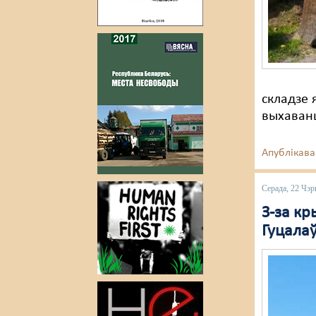
складзе 
выхаванц
Апублікава
Серада, 22 Чэр
З-за кр
Гуцалаў