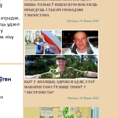
ІНШЫ: ТОЛЬКІ Ў ВІЦЕБСКУЮ ВОБЛАСЦЬ
 ў
ПРЫЕДУЦЬ 5 ТЫСЯЧ ГРАМАДЗЯН
УЗБЕКІСТАНА
атрадзе.
Аўторак, 14 Ліпень 2026
уць удзел
 у
ым ліку
ўген
БЫЎ У АПАЗІЦЫІ, АДРОКСЯ АД ЯЕ, СТАЎ
МАНАРХІСТАМ І ЎРЭШЦЕ ТРАПІЎ У
“ЭКСТРЭМІСТЫ”
но
Пятніца, 10 Ліпень 2026