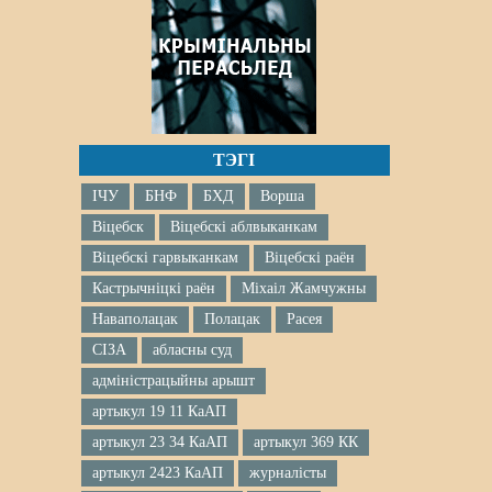
ТЭГІ
ІЧУ
БНФ
БХД
Ворша
Віцебск
Віцебскі аблвыканкам
Віцебскі гарвыканкам
Віцебскі раён
Кастрычніцкі раён
Міхаіл Жамчужны
Наваполацак
Полацак
Расея
СІЗА
абласны суд
адміністрацыйны арышт
артыкул 19 11 КаАП
артыкул 23 34 КаАП
артыкул 369 КК
артыкул 2423 КаАП
журналісты