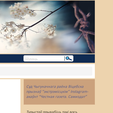
Суд Чыгуначнага раёна Віцебска
прызнаў “экстрэмісцкім” Instagram-
акаўнт “Честная газета. Самиздат”
Турыстаў прывабіць такі вось