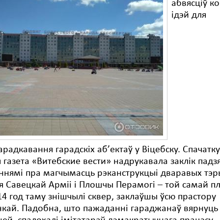
абвясціў к
ідэй для
радкавання гарадскіх аб’ектаў у Віцебску. Спачатк
 газета «Витебские вести» надрукавала заклік падз
ннямі пра магчымасць рэканструкцыі дваравых тэ
я Савецкай Арміі і Плошчы Перамогі – той самай п
14 год таму знішчылі сквер, заклаўшы ўсю прастору
кай. Падобна, што пажаданні гараджанаў вярнуць у