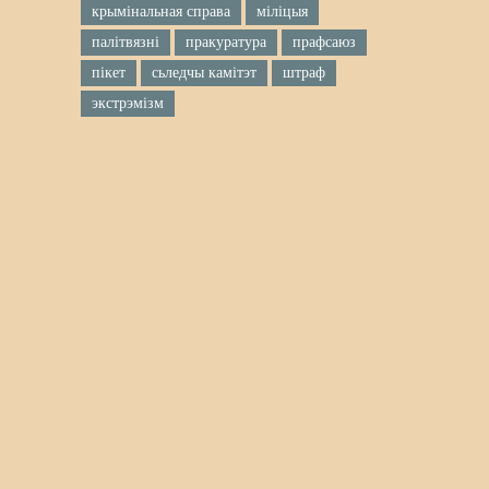
крымінальная справа
міліцыя
палітвязні
пракуратура
прафсаюз
пікет
сьледчы камітэт
штраф
экстрэмізм