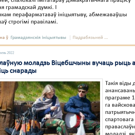
ей, спалохалі імітатараў дэмакратычнага працэсу
я грамадскай думкі. І
нкам перафарматаваў ініцыятыву, абмежаваўшы
каў строгімі правіламі.
на ў
Грамадзянскія ініцыятывы
Падрабязьней ...
вень 2022
лаўную моладзь Віцебшчыны вучаць рыць а
іць снарады
Такія віды 
анансаваны
праграме 1
га вайскова
патрыятычн
спартовага
праваслаў
моладзі, як