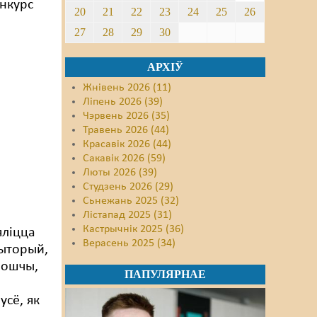
онкурс
20
21
22
23
24
25
26
27
28
29
30
АРХІЎ
Жнівень 2026 (11)
Ліпень 2026 (39)
Чэрвень 2026 (35)
Травень 2026 (44)
Красавік 2026 (44)
Сакавік 2026 (59)
Люты 2026 (39)
Студзень 2026 (29)
Сьнежань 2025 (32)
у
Лістапад 2025 (31)
Кастрычнік 2025 (36)
яліцца
Верасень 2025 (34)
рыторый,
лошчы,
ПАПУЛЯРНАЕ
сё, як