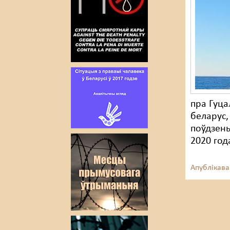
пра Гуца
беларус,
поўдзень
2020 год
Апублікава