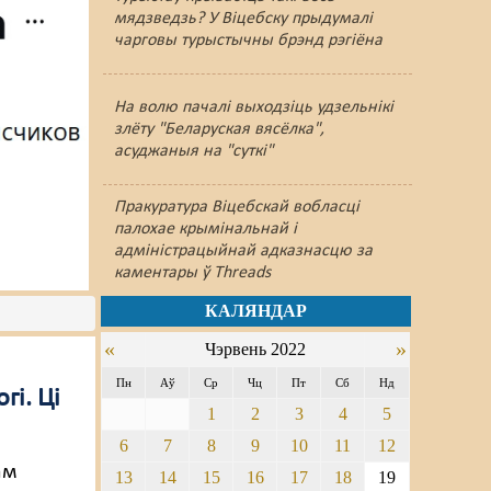
мядзведзь? У Віцебску прыдумалі
чарговы турыстычны брэнд рэгіёна
На волю пачалі выходзіць удзельнікі
злёту "Беларуская вясёлка",
асуджаныя на "суткі"
Пракуратура Віцебскай вобласці
палохае крымінальнай і
адміністрацыйнай адказнасцю за
каментары ў Threads
КАЛЯНДАР
«
»
Чэрвень 2022
Пн
Аў
Ср
Чц
Пт
Сб
Нд
і. Ці
1
2
3
4
5
6
7
8
9
10
11
12
ам
13
14
15
16
17
18
19