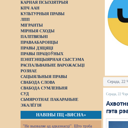
КАРНАЯ ПСЫХІЯТРЫЯ
КПЧ ААН
КУЛЬТУРНЫЯ ПРАВЫ
ЛПП
МІГРАНТЫ
МІРНЫЯ СХОДЫ
ПАЛІТВЯЗЬНІ
ПРАВААБАРОНЦЫ
ПРАВЫ ДЗІЦЯЦІ
ПРАВЫ ПРАЦОЎНЫХ
ПЭНІТЭНЦЫЯРНАЯ СЫСТЭМА
РАСПАЛЬВАНЬНЕ ВАРОЖАСЬЦІ
РОЗНАЕ
САЦЫЯЛЬНЫЯ ПРАВЫ
Серада, 22 
СВАБОДА СЛОВА
СВАБОДА СУМЛЕНЬНЯ
СУД
Серада, 22 Чэр
СЬМЯРОТНАЕ ПАКАРАНЬНЕ
Ахвотн
ЭКАЛЁГІЯ
гэта рэ
НАВІНЫ ПЦ «ВЯСНА»
"Не вызваляе ад адказнасці". Што трэба