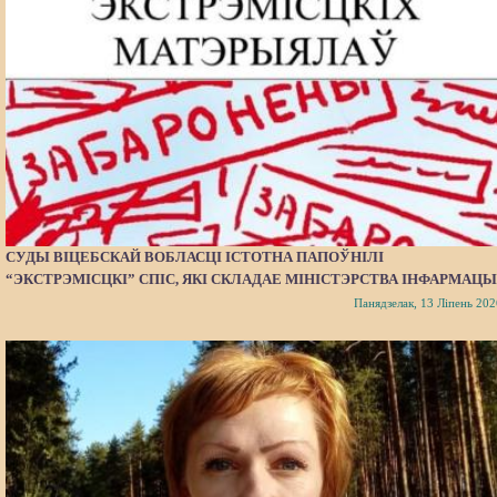
СУДЫ ВІЦЕБСКАЙ ВОБЛАСЦІ ІСТОТНА ПАПОЎНІЛІ
“ЭКСТРЭМІСЦКІ” СПІС, ЯКІ СКЛАДАЕ МІНІСТЭРСТВА ІНФАРМАЦЫ
Панядзелак, 13 Ліпень 202