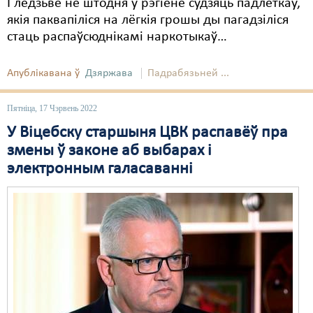
І ледзьве не штодня ў рэгіёне судзяць падлеткаў,
якія паквапіліся на лёгкія грошы ды пагадзіліся
Свабода слова
стаць распаўсюднікамі наркотыкаў…
Свабода сумленьня
Апублікавана ў
Дзяржава
Падрабязьней ...
Суд
Сьмяротнае пакараньне
Пятніца, 17 Чэрвень 2022
У Віцебску старшыня ЦВК распавёў пра
Экалёгія
змены ў законе аб выбарах і
Правы працоўных
электронным галасаванні
Сацыяльныя правы