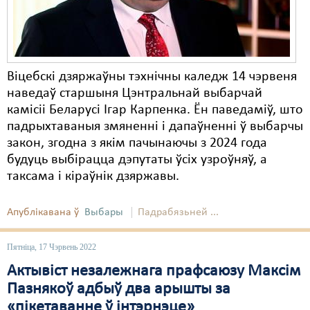
Віцебскі дзяржаўны тэхнічны каледж 14 чэрвеня
наведаў старшыня Цэнтральнай выбарчай
камісіі Беларусі Ігар Карпенка. Ён паведаміў, што
падрыхтаваныя змяненні і дапаўненні ў выбарчы
закон, згодна з якім пачынаючы з 2024 года
будуць выбірацца дэпутаты ўсіх узроўняў, а
таксама і кіраўнік дзяржавы.
Апублікавана ў
Выбары
Падрабязьней ...
Пятніца, 17 Чэрвень 2022
Актывіст незалежнага прафсаюзу Максім
Пазнякоў адбыў два арышты за
«пікетаванне ў інтэрнэце»