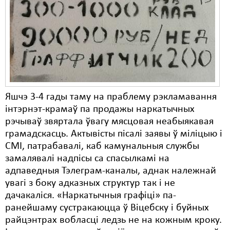
Карная псыхіятрыя
КПЧ ААН
Культурныя правы
ЛПП
Мігранты
Яшчэ 3-4 гады таму на праблему рэкламавання
Мірныя сходы
інтэрнэт-крамаў па продажы наркатычных
рэчываў звяртала ўвагу мясцовая неабыякавая
Палітвязьні
грамадскасць. Актывісты пісалі заявы ў міліцыю і
Праваабаронцы
СМІ, патрабавалі, каб камунальныя службы
замалявалі надпісы са спасылкамі на
Правы дзіцяці
адпаведныя Тэлеграм-каналы, аднак належнай
увагі з боку адказных структур так і не
Пэнітэнцыярная сыстэма
дачакаліся. «Наркатычныя графіці» па-
Распальваньне варожасьці
ранейшаму сустракаюцца ў Віцебску і буйных
райцэнтрах вобласці ледзь не на кожным кроку.
Рознае