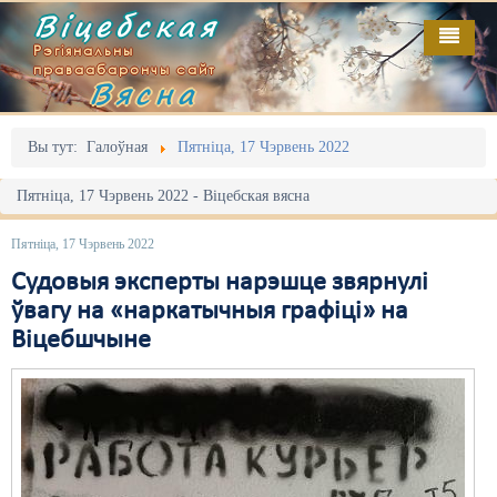
Віцебская
Рэгіянальны
праваабарончы сайт
Вясна
Галоўная
Выданьні
Адміністрацыйны перасьлед
Вы тут:
Галоўная
Пятніца, 17 Чэрвень 2022
Відэа
Акцыі
Пятніца, 17 Чэрвень 2022 - Віцебская вясна
Кантакт
Безбар'ернае асяродзьдзе
Пятніца, 17 Чэрвень 2022
Пра нас
Выбары
Судовыя эксперты нарэшце звярнулі
ўвагу на «наркатычныя графіці» на
RSS
Грамадзянскія ініцыятывы
Віцебшчыне
Дзяржава
Дыскрымінацыя
Затрыманьні