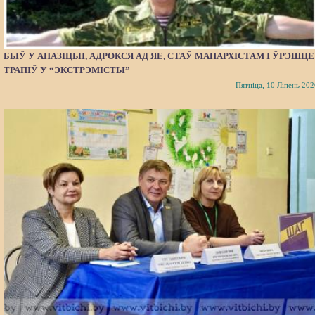
БЫЎ У АПАЗІЦЫІ, АДРОКСЯ АД ЯЕ, СТАЎ МАНАРХІСТАМ І ЎРЭШЦЕ
ТРАПІЎ У “ЭКСТРЭМІСТЫ”
Пятніца, 10 Ліпень 202