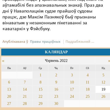
аўтамабілі без апазнавальных знакаў. Праз два
дні ў Наваполацкім судзе прайшоў судовы
працэс, дзе Максім Пазнякоў быў прызнаны
вінаватым у незаконным пікетаванні за
«аватаркі» у Фэйсбуку.
Апублікавана ў
Правы працоўных
Падрабязьней ...
КАЛЯНДАР
«
Чэрвень 2022
Пн
Аў
Ср
Чц
Пт
Сб
Нд
1
2
3
4
5
6
7
8
9
10
11
12
13
14
15
16
17
18
19
20
21
22
23
24
25
26
27
28
29
30