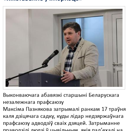
Выконваючага абавязкі старшыні Беларускага
незалежнага прафсаюзу
Максіма Пазнякова затрымалі ранкам 17 траўня
каля дзіцячага садку, куды лідар недзяржаўнага
прафсаюзу адводзіў сваіх дзяцей. Затрыманне
праводзілі людзі ў цывільным, якія пад’ехалі на