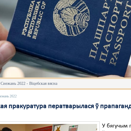
 Снежань 2022 - Віцебская вясна
нежань 2022
кая пракуратура ператварылася ў прапаганд
У бягучым г