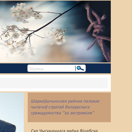
Шаркаўшчынская раёнка палохае
чытачоў стратай беларускага
грамадзянства “за экстрэмізм”
Суд Чыгуначнага раёна Віцебска