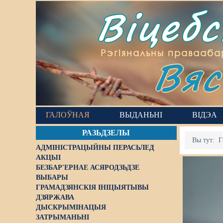
Віцеб
Вяс
Рэгіянальны правааба
ГАЛОЎНАЯ
ВЫДАНЬНІ
ВІДЭА
РАЗЬДЗЕЛЫ
Вы тут:
Г
АДМІНІСТРАЦЫЙНЫ ПЕРАСЬЛЕД
АКЦЫІ
БЕЗБАР'ЕРНАЕ АСЯРОДЗЬДЗЕ
ВЫБАРЫ
ГРАМАДЗЯНСКІЯ ІНІЦЫЯТЫВЫ
ДЗЯРЖАВА
ДЫСКРЫМІНАЦЫЯ
ЗАТРЫМАНЬНІ