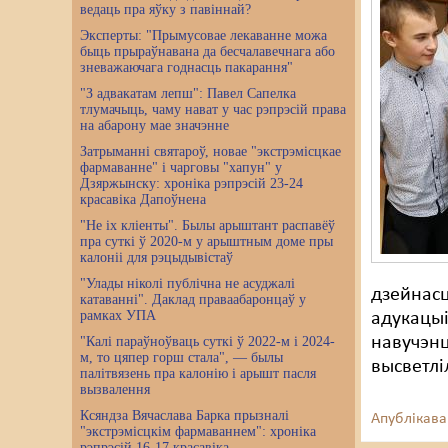
ведаць пра яўку з павіннай?
Эксперты: "Прымусовае лекаванне можа
быць прыраўнавана да бесчалавечнага або
зневажаючага годнасць пакарання"
"З адвакатам лепш": Павел Сапелка
тлумачыць, чаму нават у час рэпрэсій права
на абарону мае значэнне
Затрыманні святароў, новае "экстрэмісцкае
фармаванне" і чарговы "хапун" у
Дзяржынску: хроніка рэпрэсій 23-24
красавіка Дапоўнена
"Не іх кліенты". Былы арыштант распавёў
пра суткі ў 2020-м у арыштным доме пры
калоніі для рэцыдывістаў
"Улады ніколі публічна не асуджалі
дзейнасц
катаванні". Даклад праваабаронцаў у
рамках УПА
адукацыі
навучэнц
"Калі параўноўваць суткі ў 2022-м і 2024-
м, то цяпер горш стала", — былы
высветлі
палітвязень пра калонію і арышт пасля
вызвалення
Ксяндза Вячаслава Барка прызналі
Апублікава
"экстрэмісцкім фармаваннем": хроніка
рэпрэсій 16-17 красавіка