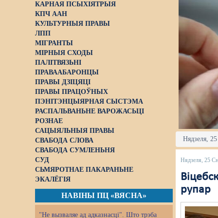
КАРНАЯ ПСЫХІЯТРЫЯ
КПЧ ААН
КУЛЬТУРНЫЯ ПРАВЫ
ЛПП
МІГРАНТЫ
МІРНЫЯ СХОДЫ
ПАЛІТВЯЗЬНІ
ПРАВААБАРОНЦЫ
ПРАВЫ ДЗІЦЯЦІ
ПРАВЫ ПРАЦОЎНЫХ
ПЭНІТЭНЦЫЯРНАЯ СЫСТЭМА
РАСПАЛЬВАНЬНЕ ВАРОЖАСЬЦІ
РОЗНАЕ
САЦЫЯЛЬНЫЯ ПРАВЫ
Нядзеля, 25
СВАБОДА СЛОВА
СВАБОДА СУМЛЕНЬНЯ
СУД
Нядзеля, 25 С
СЬМЯРОТНАЕ ПАКАРАНЬНЕ
Віцебс
ЭКАЛЁГІЯ
рупар
НАВІНЫ ПЦ «ВЯСНА»
"Не вызваляе ад адказнасці". Што трэба