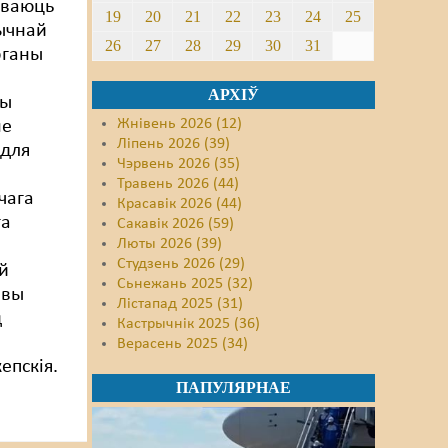
ываюць
19
20
21
22
23
24
25
рычнай
26
27
28
29
30
31
рганы
АРХІЎ
ры
Жнівень 2026 (12)
не
Ліпень 2026 (39)
 для
Чэрвень 2026 (35)
Травень 2026 (44)
чага
Красавік 2026 (44)
га
Сакавік 2026 (59)
Люты 2026 (39)
Студзень 2026 (29)
ай
Сьнежань 2025 (32)
овы
Лістапад 2025 (31)
д
Кастрычнік 2025 (36)
Верасень 2025 (34)
епскія.
ПАПУЛЯРНАЕ