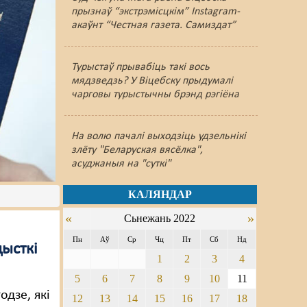
прызнаў “экстрэмісцкім” Instagram-
акаўнт “Честная газета. Самиздат”
Турыстаў прывабіць такі вось
мядзведзь? У Віцебску прыдумалі
чарговы турыстычны брэнд рэгіёна
На волю пачалі выходзіць удзельнікі
злёту "Беларуская вясёлка",
асуджаныя на "суткі"
КАЛЯНДАР
«
»
Сьнежань 2022
Пн
Аў
Ср
Чц
Пт
Сб
Нд
ысткі
1
2
3
4
5
6
7
8
9
10
11
одзе, які
12
13
14
15
16
17
18