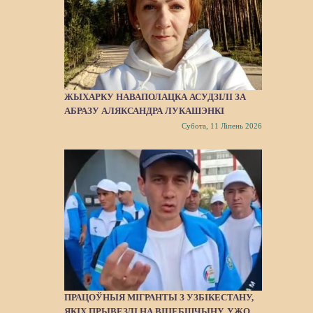
ЖЫХАРКУ НАВАПОЛАЦКА АСУДЗІЛІ ЗА
АБРАЗУ АЛЯКСАНДРА ЛУКАШЭНКІ
Субота, 11 Ліпень 2026
ПРАЦОЎНЫЯ МІГРАНТЫ З УЗБІКЕСТАНУ,
ЯКІХ ПРЫВЕЗЛІ НА ВІЦЕБШЧЫНУ, УЖО