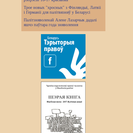
Трое новых "хросных" з Фінляндыі, Латвіі
і Германіі для палітвязняў у Беларусі
Палітзняволенай Алене Лазарчык дадалі
яшчэ паўтара года зняволення