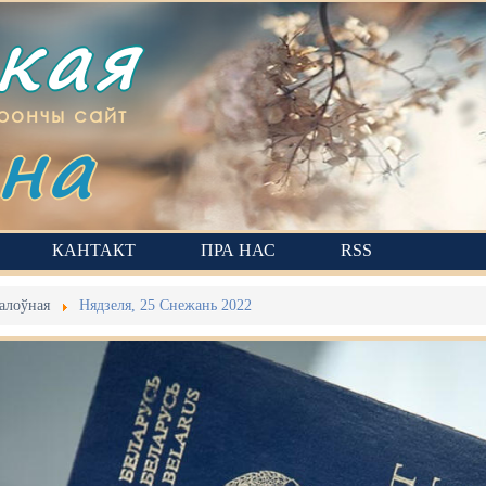
ская
на
рончы сайт
КАНТАКТ
ПРА НАС
RSS
алоўная
Нядзеля, 25 Снежань 2022