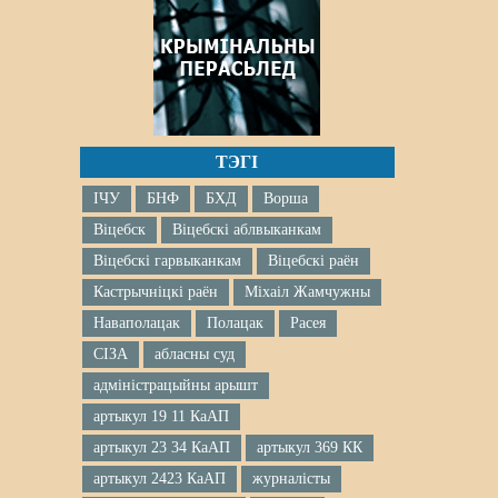
ТЭГІ
ІЧУ
БНФ
БХД
Ворша
Віцебск
Віцебскі аблвыканкам
Віцебскі гарвыканкам
Віцебскі раён
Кастрычніцкі раён
Міхаіл Жамчужны
Наваполацак
Полацак
Расея
СІЗА
абласны суд
адміністрацыйны арышт
артыкул 19 11 КаАП
артыкул 23 34 КаАП
артыкул 369 КК
артыкул 2423 КаАП
журналісты