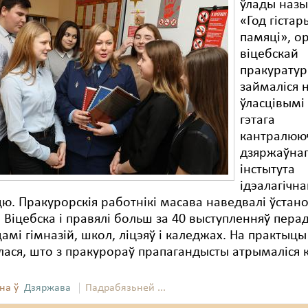
ўлады наз
«Год гіста
памяці», о
віцебскай
пракурату
займаліся 
ўласцівымі
гэтага
кантралюю
дзяржаўна
інстытута
ідэалагічн
ю. Пракурорскія работнікі масава наведвалі ўстан
 Віцебска і правялі больш за 40 выступленняў пера
амі гімназій, школ, ліцэяў і каледжах. На практыцы
лася, што з пракурораў прапагандысты атрымаліся к
на ў
Дзяржава
Падрабязьней ...