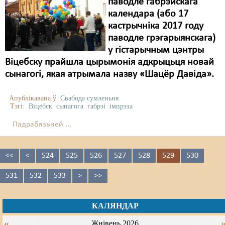
паводле габрэйскага
календара (або 17
кастрычніка 2017 году
паводле грэгарыянскага)
у гістарычным цэнтры
Віцебску прайшла цырымонія адкрыцьця новай
сынагогі, якая атрымала назву «Шацёр Давіда».
Апублікавана ў
Свабода сумленьня
Тэгі:
Віцебск
сынагога
габрэі
імпрэза
Падрабязьней ...
<<
<
524
525
526
527
528
529
530
531
532
533
>
>>
КАЛЯНДАР
«
Жнівень 2026