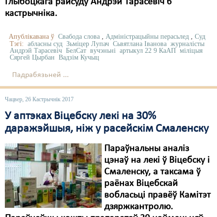
Глыбоцкага райсуду Андрэй Тарасевіч 6
кастрычніка.
Свабода слова
Свабода сумленьня
Апублікавана ў
Свабода слова
,
Адміністрацыйны перасьлед
,
Суд
Тэгі:
абласны суд
Зьміцер Лупач
Сьвятлана Іванова
журналісты
Андрэй Тарасевіч
БелСат
вучэньні
артыкул 22 9 КаАП
міліцыя
Суд
Сяргей Цырбан
Вадзім Кучыц
Сьмяротнае пакараньне
Падрабязьней ...
Экалёгія
Чацвер, 26 Кастрычнік 2017
Правы працоўных
У аптэках Віцебску лекі на 30%
даражэйшыя, ніж у расейскім Смаленску
Сацыяльныя правы
Параўнальны аналіз
цэнаў на лекі ў Віцебску і
Смаленску, а таксама ў
раёнах Віцебскай
вобласьці правёў Камітэт
дзяржкантролю.