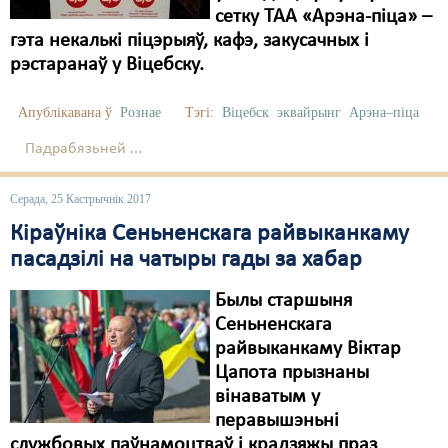
сетку ТАА «Арэна-піца» –
гэта некалькі піцэрыяў, кафэ, закусачных і
рэстаранаў у Віцебску.
Апублікавана ў
Рознае
Тэгі:
Віцебск
эквайрынг
Арэна–піца
Падрабязьней ...
Серада, 25 Кастрычнік 2017
Кіраўніка Сеньненскага райвыканкаму
пасадзілі на чатыры гады за хабар
Былы старшыня
Сеньненскага
райвыканкаму Віктар
Цапота прызнаны
вінаватым у
перавышэньні
службовых паўнамоцтваў і крадзяжы праз