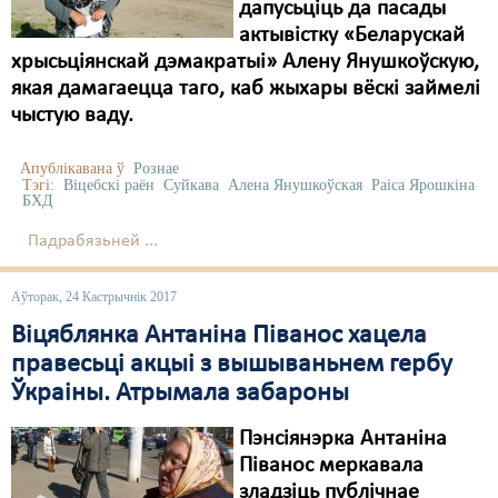
дапусьціць да пасады
актывістку «Беларускай
хрысьціянскай дэмакратыі» Алену Янушкоўскую,
якая дамагаецца таго, каб жыхары вёскі займелі
чыстую ваду.
Апублікавана ў
Рознае
Тэгі:
Віцебскі раён
Суйкава
Алена Янушкоўская
Раіса Ярошкіна
БХД
Падрабязьней ...
Аўторак, 24 Кастрычнік 2017
Віцяблянка Антаніна Піванос хацела
правесьці акцыі з вышываньнем гербу
Ўкраіны. Атрымала забароны
Пэнсіянэрка Антаніна
Піванос меркавала
зладзіць публічнае