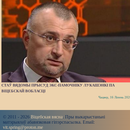
СТАЎ ВЯДОМЫ ПРЫСУД ЭКС-ПАМОЧНІКУ ЛУКАШЭНКІ ПА
ВІЦЕБСКАЙ ВОБЛАСЦІ
Чацвер, 16 Ліпень 202
© 2011 - 2026
Віцебская вясна
. Пры выкарыстаньні
матэрыялаў абавязковая гіпэрспасылка. Email:
vit.spring@proton.me