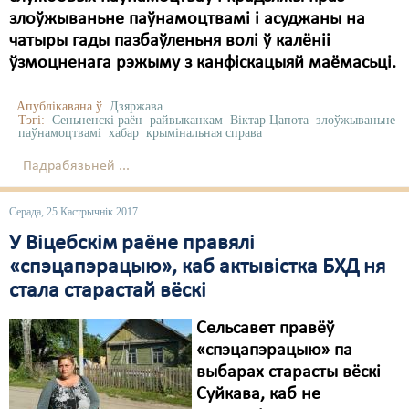
злоўжываньне паўнамоцтвамі і асуджаны на
чатыры гады пазбаўленьня волі ў калёніі
ўзмоцненага рэжыму з канфіскацыяй маёмасьці.
Апублікавана ў
Дзяржава
Тэгі:
Сеньненскі раён
райвыканкам
Віктар Цапота
злоўжываньне
паўнамоцтвамі
хабар
крымінальная справа
Падрабязьней ...
Серада, 25 Кастрычнік 2017
У Віцебскім раёне правялі
«спэцапэрацыю», каб актывістка БХД ня
стала старастай вёскі
Сельсавет правёў
«спэцапэрацыю» па
выбарах старасты вёскі
Суйкава, каб не