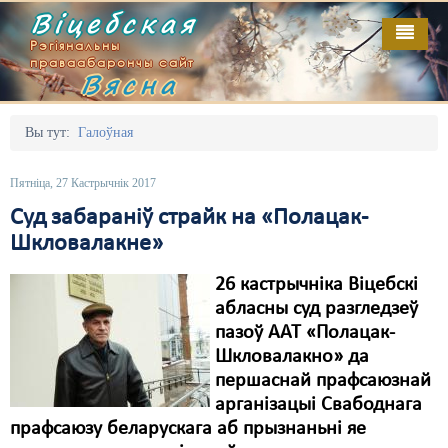
Віцебская
Рэгіянальны
праваабарончы сайт
Вясна
Галоўная
Выданьні
Адміністрацыйны перасьлед
Вы тут:
Галоўная
Відэа
Акцыі
Пятніца, 27 Кастрычнік 2017
Кантакт
Безбар'ернае асяродзьдзе
Суд забараніў страйк на «Полацак-
Шкловалакне»
Пра нас
Выбары
26 кастрычніка Віцебскі
RSS
Грамадзянскія ініцыятывы
абласны суд разгледзеў
Дзяржава
пазоў ААТ «Полацак-
Шкловалакно» да
Дыскрымінацыя
першаснай прафсаюзнай
арганізацыі Свабоднага
Затрыманьні
прафсаюзу беларускага аб прызнаньні яе