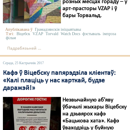
розных месцах гораду – у
арт-прасторы VZAP і ў
бары Торвальд.
Апублікавана ў
Грамадзянскія ініцыятывы
Тэгі:
Віцебск
VZAP
Torvald
Watch Docs
фэстываль
імпрэза
фільм
Падрабязьней ...
Серада, 25 Кастрычнік 2017
Кафэ ў Віцебску папярэдзіла кліентаў:
«Калі плаціць у нас карткай, будзе
даражэй!»
Незвычайную аб'яву
ўбачылі жыхары Віцебску
на дзьвярох кафэ
«Бацькова хата». Кафэ
ўваходзіць у буйную