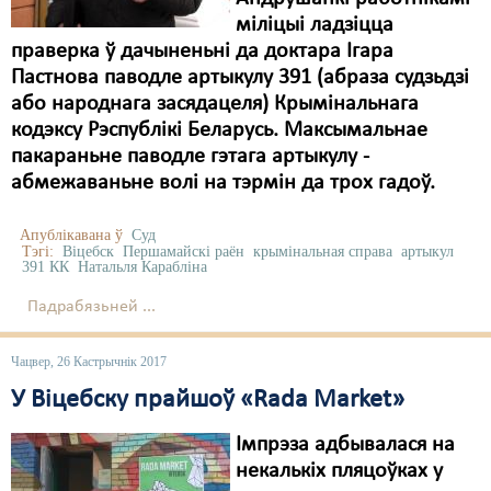
міліцыі ладзіцца
праверка ў дачыненьні да доктара Ігара
Пастнова паводле артыкулу 391 (абраза судзьдзі
або народнага засядацеля) Крымінальнага
кодэксу Рэспублікі Беларусь. Максымальнае
пакараньне паводле гэтага артыкулу -
абмежаваньне волі на тэрмін да трох гадоў.
Апублікавана ў
Суд
Тэгі:
Віцебск
Першамайскі раён
крымінальная справа
артыкул
391 КК
Натальля Карабліна
Падрабязьней ...
Чацвер, 26 Кастрычнік 2017
У Віцебску прайшоў «Rada Market»
Імпрэза адбывалася на
некалькіх пляцоўках у