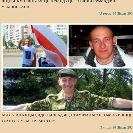
ВІЦЕБСКУЮ ВОБЛАСЦЬ ПРЫЕДУЦЬ 5 ТЫСЯЧ ГРАМАДЗЯН
УЗБЕКІСТАНА
Аўторак, 14 Ліпень 202
БЫЎ У АПАЗІЦЫІ, АДРОКСЯ АД ЯЕ, СТАЎ МАНАРХІСТАМ І ЎРЭШЦЕ
ТРАПІЎ У “ЭКСТРЭМІСТЫ”
Пятніца, 10 Ліпень 202