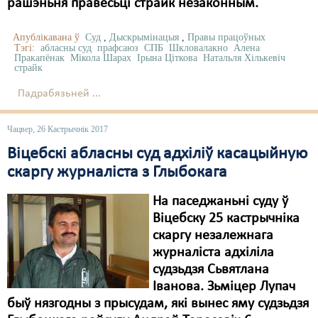
Карная псыхіятрыя
рашэньня правесьці страйк незаконным.
КПЧ ААН
Апублікавана ў
Суд
,
Дыскрымінацыя
,
Правы працоўных
Тэгі:
абласны суд
прафсаюз
СПБ
Шкловалакно
Алена
Пракапёнак
Культурныя правы
Мікола Шарах
Ірына Ціткова
Натальля Хількевіч
страйк
ЛПП
Падрабязьней ...
Мігранты
Чацвер, 26 Кастрычнік 2017
Мірныя сходы
Віцебскі абласны суд адхіліў касацыйную
скаргу журналіста з Глыбокага
Палітвязьні
Праваабаронцы
На паседжаньні суду ў
Віцебску 25 кастрычніка
Правы дзіцяці
скаргу незалежнага
журналіста адхіліла
Пэнітэнцыярная сыстэма
судзьдзя Сьвятлана
Распальваньне варожасьці
Іванова. Зьміцер Лупач
быў нязгодны з прысудам, які вынес яму судзьдзя
Рознае