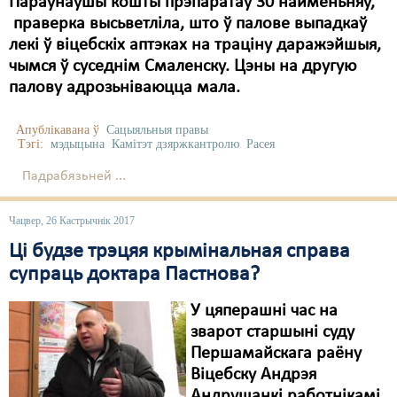
Параўнаўшы кошты прэпаратаў 30 найменьняў,
праверка высьветліла, што ў палове выпадкаў
лекі ў віцебскіх аптэках на траціну даражэйшыя,
чымся ў суседнім Смаленску. Цэны на другую
палову адрозьніваюцца мала.
Апублікавана ў
Сацыяльныя правы
Тэгі:
мэдыцына
Камітэт дзяржкантролю
Расея
Падрабязьней ...
Чацвер, 26 Кастрычнік 2017
Ці будзе трэцяя крымінальная справа
супраць доктара Пастнова?
У цяперашні час на
зварот старшыні суду
Першамайскага раёну
Віцебску Андрэя
Андрушанкі работнікамі