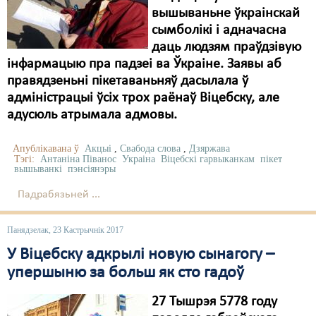
вышываньне ўкраінскай
сымболікі і адначасна
даць людзям праўдзівую
інфармацыю пра падзеі ва Ўкраіне. Заявы аб
правядзеньні пікетаваньняў дасылала ў
адміністрацыі ўсіх трох раёнаў Віцебску, але
адусюль атрымала адмовы.
Апублікавана ў
Акцыі
,
Свабода слова
,
Дзяржава
Тэгі:
Антаніна Піванос
Украіна
Віцебскі гарвыканкам
пікет
вышыванкі
пэнсіянэры
Падрабязьней ...
Панядзелак, 23 Кастрычнік 2017
У Віцебску адкрылі новую сынагогу –
упершыню за больш як сто гадоў
27 Тышрэя 5778 году