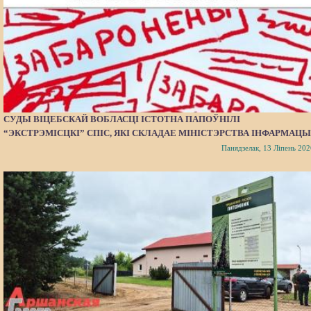
СУДЫ ВІЦЕБСКАЙ ВОБЛАСЦІ ІСТОТНА ПАПОЎНІЛІ
“ЭКСТРЭМІСЦКІ” СПІС, ЯКІ СКЛАДАЕ МІНІСТЭРСТВА ІНФАРМАЦЫ
Панядзелак, 13 Ліпень 202