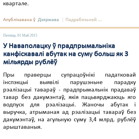
квартале.
Апублікавана ў
Дзяржава
Падрабязьней ...
Пятніца, 01 Май 2015
У Наваполацку ў прадпрымальніка
канфіскавалі абутак на суму больш як 3
мільярды рублёў
Пры праверцы супрацоўнікі падатковай
інспэкцыі выявілі парушэньне парадку
рэалізацыі тавараў - прадпрымальнік прадаваў
тавар без дакумэнтаў, якія пацьвярджаюць яго
водпуск для рэалізацыі. Жаночы абутак і
выручка, атрыманая ад рэалізацыі тавараў без
дакумэнтаў, на агульную суму 3,4 млрд. рублёў
арыштаваныя.