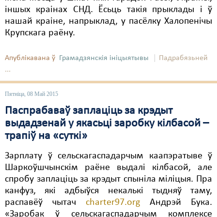
Карная псыхіятрыя
іншых краінах СНД. Ёсьць такія прыклады і ў
нашай краіне, напрыклад, у пасёлку Халопенічы
КПЧ ААН
Крупскага раёну.
Культурныя правы
Апублікавана ў
Грамадзянскія ініцыятывы
Падрабязьней
ЛПП
...
Мігранты
Пятніца, 08 Май 2015
Мірныя сходы
Паспрабаваў заплаціць за крэдыт
Палітвязьні
выдадзенай у якасьці заробку кілбасой –
трапіў на «суткі»
Праваабаронцы
Зарплату ў сельскагаспадарчым каапэратыве ў
Правы дзіцяці
Шаркоўшчынскім раёне выдалі кілбасой, але
Пэнітэнцыярная сыстэма
спробу заплаціць за крэдыт спыніла міліцыя. Пра
канфуз, які адбыўся некалькі тыдняў таму,
Распальваньне варожасьці
распавёў чытач
charter97.org
Андрэй Бука.
«Заробак ў сельскагаспадарчым комплексе
Рознае