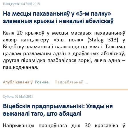
Панядзелак, 04 Май 2015
На месцы пахаваньняў у «5-м палку»
зламаныя крыжы і некалькі абэліскаў
Каля 20 крыжоў у месцы масавых пахаваньняў
ахвяр канцлягеру «5-ы полк» (Stalag 313) у
Віцебску зламаныя і валяюцца на зямлі. Таксама
цалкам разламаны адзін з драўляных абэліскаў,
другая пірамідка пазбавілася зоркі, яшчэ адна –
пашкоджаная.
Апублікавана ў
Рознае
Падрабязьней ...
Субота, 02 Май 2015
Віцебскія прадпрымальнікі: Улады ня
выканалі таго, што абяцалі
Напрыканцы працоўнага дня 30 красавіка ў