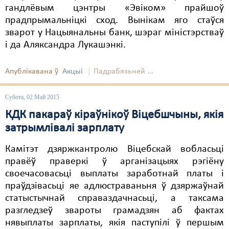
гандлёвым цэнтры «Эвіком» прайшоў
прадпрымальніцкі сход. Вынікам яго стаўся
зварот у Нацыянальны банк, шэраг міністэрстваў
і да Аляксандра Лукашэнкі.
Апублікавана ў
Акцыі
Падрабязьней ...
Субота, 02 Май 2015
КДК пакараў кіраўнікоў Віцебшчыны, якія
затрымлівалі зарплату
Камітэт дзяржкантролю Віцебскай вобласьці
правёў праверкі ў арганізацыях рэгіёну
своечасовасьці выплаты заработнай платы і
праўдзівасьці яе адлюстраваньня ў дзяржаўнай
статыстычнай справаздачнасьці, а таксама
разгледзеў звароты грамадзян аб фактах
нявыплаты зарплаты, якія паступілі ў першым