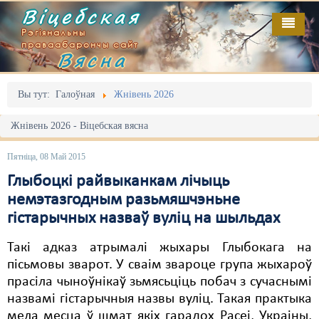
Віцебская
Рэгіянальны
праваабарончы сайт
Вясна
Галоўная
Выданьні
Адміністрацыйны перасьлед
Вы тут:
Галоўная
Жнівень 2026
Відэа
Акцыі
Жнівень 2026 - Віцебская вясна
Кантакт
Безбар'ернае асяродзьдзе
Пятніца, 08 Май 2015
Пра нас
Выбары
Глыбоцкі райвыканкам лічыць
немэтазгодным разьмяшчэньне
RSS
Грамадзянскія ініцыятывы
гістарычных назваў вуліц на шыльдах
Дзяржава
Такі адказ атрымалі жыхары Глыбокага на
пісьмовы зварот. У сваім звароце група жыхароў
Дыскрымінацыя
прасіла чыноўнікаў зьмясьціць побач з сучаснымі
Затрыманьні
назвамі гістарычныя назвы вуліц. Такая практыка
мела месца ў шмат якіх гарадох Расеі, Украіны,