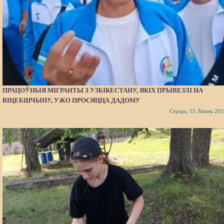
ПРАЦОЎНЫЯ МІГРАНТЫ З УЗБІКЕСТАНУ, ЯКІХ ПРЫВЕЗЛІ НА
ВІЦЕБШЧЫНУ, УЖО ПРОСЯЦЦА ДАДОМУ
Серада, 15 Ліпень 202