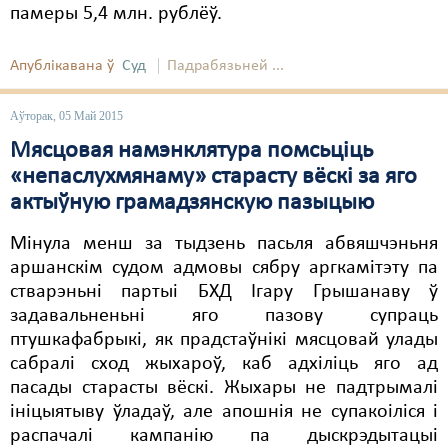
памеры 5,4 млн. рублёў.
Апублікавана ў
Суд
Падрабязьней ...
Аўторак, 05 Май 2015
Мясцовая намэнклятура помсьціць
«непаслухмянаму» старасту вёскі за яго
актыўную грамадзянскую пазыцыю
Мінула менш за тыдзень пасьля абвяшчэньня
аршанскім судом адмовы сябру аргкамітэту па
стварэньні партыі БХД Ігару Грышанаву ў
задавальненьні яго пазову супраць
птушкафабрыкі, як прадстаўнікі мясцовай улады
сабралі сход жыхароў, каб адхіліць яго ад
пасады старасты вёскі. Жыхары не падтрымалі
ініцыятыву ўладаў, але апошнія не супакоіліся і
распачалі кампанію па дыскрэдытацыі