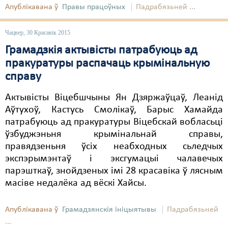
Апублікавана ў
Правы працоўных
Падрабязьней ...
Чацвер, 30 Красавік 2015
Грамадзкія актывісты патрабуюць ад
пракуратуры распачаць крымінальную
справу
Актывісты Віцебшчыны Ян Дзяржаўцаў, Леанід
Аўтухоў, Кастусь Смолікаў, Барыс Хамайда
патрабуюць ад пракуратуры Віцебскай вобласьці
ўзбуджэньня крымінальнай справы,
правядзеньня ўсіх неабходных сьледчых
экспэрымэнтаў і эксгумацыі чалавечых
парэшткаў, знойдзеных імі 28 красавіка ў лясным
масіве недалёка ад вёскі Хайсы.
Апублікавана ў
Грамадзянскія ініцыятывы
Падрабязьней
...