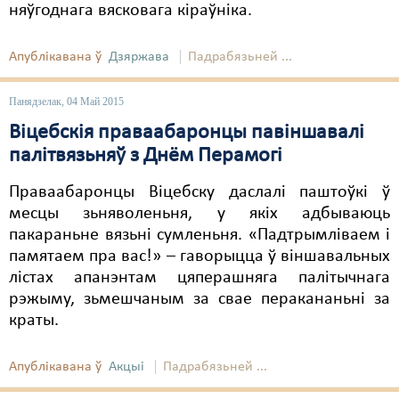
няўгоднага вясковага кіраўніка.
Апублікавана ў
Дзяржава
Падрабязьней ...
Панядзелак, 04 Май 2015
Віцебскія праваабаронцы павіншавалі
палітвязьняў з Днём Перамогі
Праваабаронцы Віцебску даслалі паштоўкі ў
месцы зьняволеньня, у якіх адбываюць
пакараньне вязьні сумленьня. «Падтрымліваем і
памятаем пра вас!» – гаворыцца ў віншавальных
лістах апанэнтам цяперашняга палітычнага
рэжыму, зьмешчаным за свае перакананьні за
краты.
Апублікавана ў
Акцыі
Падрабязьней ...