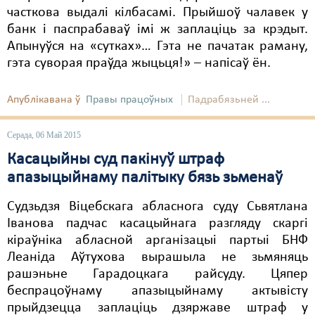
часткова выдалі кілбасамі. Прыйшоў чалавек у
Свабода слова
банк і паспрабаваў імі ж заплаціць за крэдыт.
Апынуўся на «сутках»… Гэта не пачатак раману,
Свабода сумленьня
гэта суворая праўда жыцьця!» – напісаў ён.
Суд
Апублікавана ў
Правы працоўных
Падрабязьней ...
Сьмяротнае пакараньне
Серада, 06 Май 2015
Экалёгія
Касацыйны суд пакінуў штраф
Правы працоўных
апазыцыйнаму палітыку бязь зьменаў
Сацыяльныя правы
Судзьдзя Віцебскага абласнога суду Сьвятлана
Іванова падчас касацыйнага разгляду скаргі
кіраўніка абласной арганізацыі партыі БНФ
Леаніда Аўтухова вырашыла не зьмяняць
рашэньне Гарадоцкага райсуду. Цяпер
беспрацоўнаму апазыцыйнаму актывісту
прыйдзецца заплаціць дзяржаве штраф у