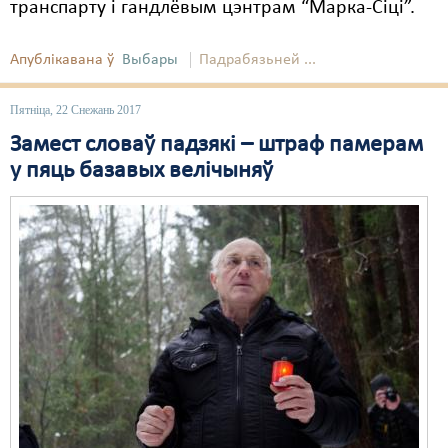
транспарту і гандлёвым цэнтрам “Марка-Сіці”.
Апублікавана ў
Выбары
Падрабязьней ...
Пятніца, 22 Снежань 2017
Замест словаў падзякі – штраф памерам
у пяць базавых велічыняў