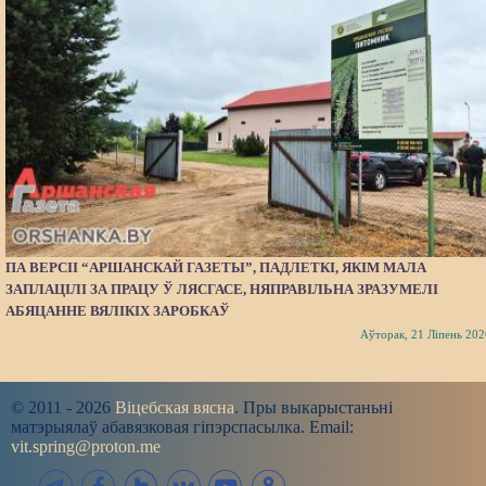
ПА ВЕРСІІ “АРШАНСКАЙ ГАЗЕТЫ”, ПАДЛЕТКІ, ЯКІМ МАЛА
ЗАПЛАЦІЛІ ЗА ПРАЦУ Ў ЛЯСГАСЕ, НЯПРАВІЛЬНА ЗРАЗУМЕЛІ
АБЯЦАННЕ ВЯЛІКІХ ЗАРОБКАЎ
Аўторак, 21 Ліпень 202
© 2011 - 2026
Віцебская вясна
. Пры выкарыстаньні
матэрыялаў абавязковая гіпэрспасылка. Email:
vit.spring@proton.me