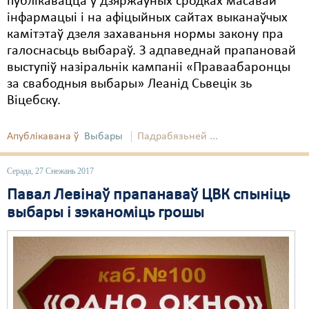
публікавацца ў дзяржаўных сродках масавай
інфармацыі і на афіцыйных сайтах выканаўчых
камітэтаў дзеля захаваньня нормы закону пра
галоснасьць выбараў. З адпаведнай прапановай
выступіў назіральнік кампаніі «Праваабаронцы
за свабодныя выбары» Леанід Сьвецік зь
Віцебску.
Апублікавана ў
Выбары
Падрабязьней ...
Серада, 27 Снежань 2017
Павал Левінаў прапанаваў ЦВК спыніць
выбары і зэканоміць грошы