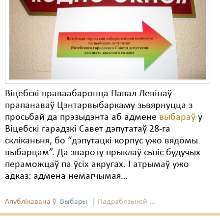
Віцебскі праваабаронца Павал Левінаў
прапанаваў Цэнтарвыбаркаму зьвярнуцца з
просьбай да прэзыдэнта аб адмене
выбараў
у
Віцебскі гарадзкі Савет дэпутатаў 28-га
скліканьня, бо “дэпутацкі корпус ужо вядомы
выбарцам”. Да звароту прыклаў сьпіс будучых
пераможцаў па ўсіх акругах. І атрымаў ужо
адказ: адмена немагчымая…
Апублікавана ў
Выбары
Падрабязьней ...