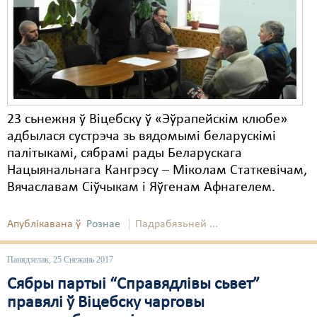
23 сьнежня ў Віцебску ў «Эўрапейскім клюбе»
адбылася сустрэча зь вядомымі беларускімі
палітыкамі, сябрамі рады Беларускага
Нацыянальнага Кангрэсу – Міколам Статкевічам,
Вячаславам Сіўчыкам і Яўгенам Афнагелем.
Апублікавана ў
Рознае
Падрабязьней ...
Панядзелак, 25 Снежань 2017
Сябры партыі “Справядлівы сьвет”
правялі ў Віцебску чарговы