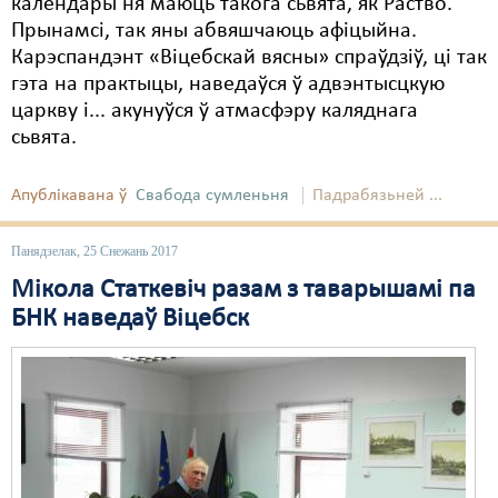
календары ня маюць такога сьвята, як Раство.
Прынамсі, так яны абвяшчаюць афіцыйна.
Карэспандэнт «Віцебскай вясны» спраўдзіў, ці так
гэта на практыцы, наведаўся ў адвэнтысцкую
царкву і... акунуўся ў атмасфэру каляднага
сьвята.
Апублікавана ў
Свабода сумленьня
Падрабязьней ...
Панядзелак, 25 Снежань 2017
Мікола Статкевіч разам з таварышамі па
БНК наведаў Віцебск