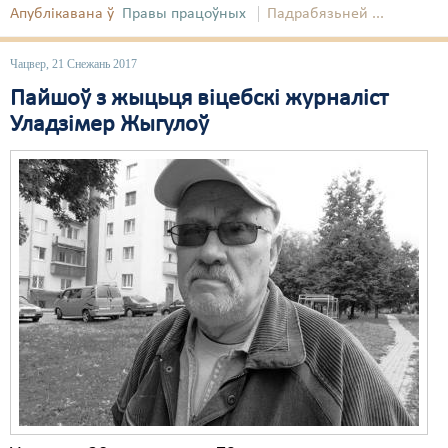
Апублікавана ў
Правы працоўных
Падрабязьней ...
Чацвер, 21 Снежань 2017
Пайшоў з жыцьця віцебскі журналіст
Уладзімер Жыгулоў