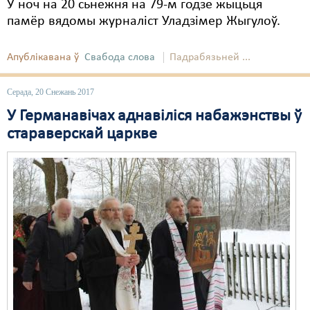
У ноч на 20 сьнежня на 79-м годзе жыцьця
памёр вядомы журналіст Уладзімер Жыгулоў.
Апублікавана ў
Свабода слова
Падрабязьней ...
Серада, 20 Снежань 2017
У Германавічах аднавіліся набажэнствы ў
стараверскай царкве