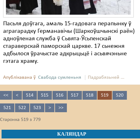
Пасьля доўгага, амаль 15-гадовага перапынку ў
аграгарадку Германавічы (Шаркоўшчынскі раён)
адноўленая служба ў Сьвята-Ўсьпенскай
стараверскай паморскай царкве. 17 сьнежня
адбылося ўрачыстае адкрыцьцё і асьвячэньне
гэтага храму.
Апублікавана ў
Свабода сумленьня
Падрабязьней ...
<<
<
514
515
516
517
518
519
520
521
522
523
>
>>
Старонка 519 з 779
КАЛЯНДАР