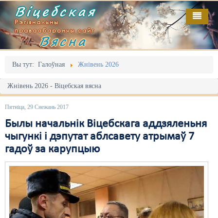
Віцебская
Рэгіянальны
праваабарончы сайт
Вясна
Галоўная
Выданьні
Адміністрацыйны перасьлед
Вы тут:
Галоўная
Жнівень 2026
Відэа
Акцыі
Жнівень 2026 - Віцебская вясна
Кантакт
Безбар'ернае асяродзьдзе
Пятніца, 29 Снежань 2017
Пра нас
Выбары
Былы начальнік Віцебскага аддзяленьня
чыгункі і дэпутат аблсавету атрымаў 7
RSS
Грамадзянскія ініцыятывы
гадоў за карупцыю
Дзяржава
Дыскрымінацыя
Затрыманьні