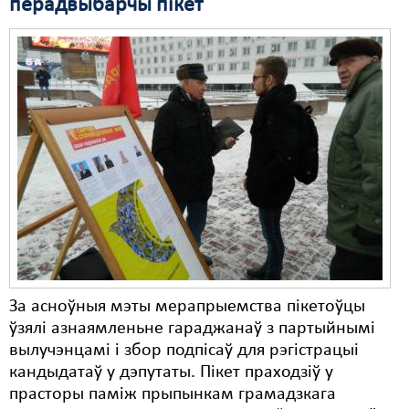
перадвыбарчы пікет
За асноўныя мэты мерапрыемства пікетоўцы
ўзялі азнаямленьне гараджанаў з партыйнымі
вылучэнцамі і збор подпісаў для рэгістрацыі
кандыдатаў у дэпутаты. Пікет праходзіў у
прасторы паміж прыпынкам грамадзкага