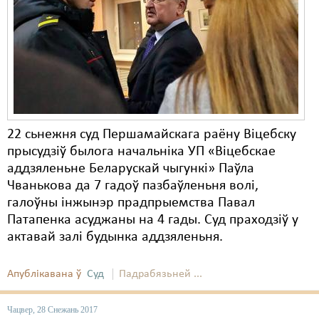
Карная псыхіятрыя
КПЧ ААН
Культурныя правы
ЛПП
Мігранты
22 сьнежня суд Першамайскага раёну Віцебску
Мірныя сходы
прысудзіў былога начальніка УП «Віцебскае
аддзяленьне Беларускай чыгункі» Паўла
Палітвязьні
Чванькова да 7 гадоў пазбаўленьня волі,
Праваабаронцы
галоўны інжынэр прадпрыемства Павал
Патапенка асуджаны на 4 гады. Суд праходзіў у
Правы дзіцяці
актавай залі будынка аддзяленьня.
Пэнітэнцыярная сыстэма
Апублікавана ў
Суд
Падрабязьней ...
Распальваньне варожасьці
Чацвер, 28 Снежань 2017
Рознае