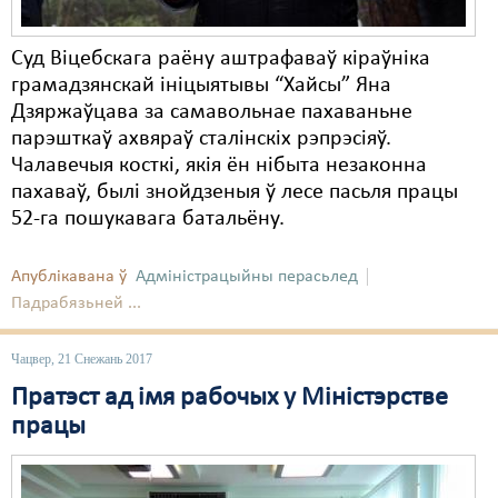
Суд Віцебскага раёну аштрафаваў кіраўніка
грамадзянскай ініцыятывы “Хайсы” Яна
Дзяржаўцава за самавольнае пахаваньне
парэшткаў ахвяраў сталінскіх рэпрэсіяў.
Чалавечыя косткі, якія ён нібыта незаконна
пахаваў, былі знойдзеныя ў лесе пасьля працы
52-га пошукавага батальёну.
Апублікавана ў
Адміністрацыйны перасьлед
Падрабязьней ...
Чацвер, 21 Снежань 2017
Пратэст ад імя рабочых у Міністэрстве
працы