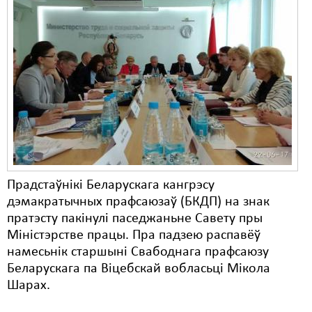
Прадстаўнікі Беларускага кангрэсу
дэмакратычных прафсаюзаў (БКДП) на знак
пратэсту пакінулі паседжаньне Савету пры
Міністэрстве працы. Пра падзею распавёў
намесьнік старшыні Свабоднага прафсаюзу
Беларускага па Віцебскай вобласьці Мікола
Шарах.