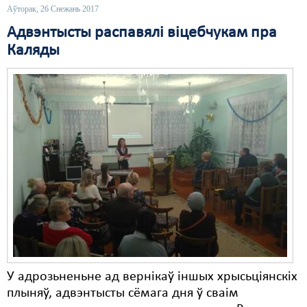
Аўторак, 26 Снежань 2017
Адвэнтысты распавялі віцебчукам пра
Каляды
У адрозьненьне ад вернікаў іншых хрысьціянскіх
плыняў, адвэнтысты сёмага дня ў сваім