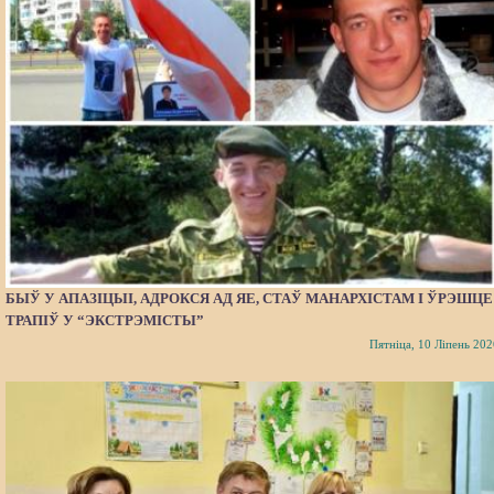
БЫЎ У АПАЗІЦЫІ, АДРОКСЯ АД ЯЕ, СТАЎ МАНАРХІСТАМ І ЎРЭШЦЕ
ТРАПІЎ У “ЭКСТРЭМІСТЫ”
Пятніца, 10 Ліпень 202