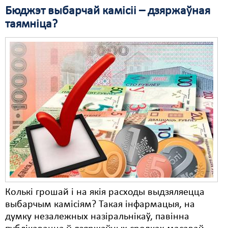
Бюджэт выбарчай камісіі – дзяржаўная
Свабода слова
таямніца?
Свабода сумленьня
Суд
Сьмяротнае пакараньне
Экалёгія
Правы працоўных
Сацыяльныя правы
Колькі грошай і на якія расходы выдзяляецца
выбарчым камісіям? Такая інфармацыя, на
думку незалежных назіральнікаў, павінна